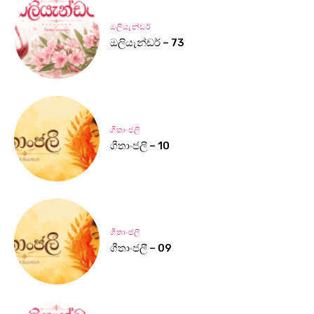
ඔලියැන්ඩර්
ඔලියැන්ඩර් – 73
ගීතාංජලී
ගීතාංජලී – 10
ගීතාංජලී
ගීතාංජලී – 09