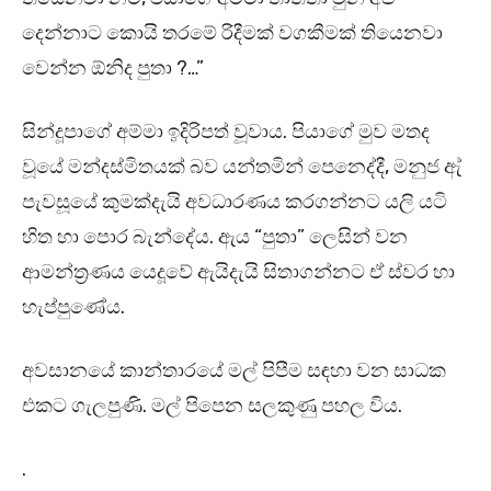
දෙන්නාට කොයි තරමේ රිදීමක් වගකීමක් තියෙනවා
වෙන්න ඕනිද පුතා ?…”
සින්දූපාගේ අම්මා ඉදිරිපත් වූවාය. පියාගේ මුව මතද
වූයේ මන්දස්මිතයක් බව යන්තමින් පෙනෙද්දී, මනුජ ඇ්‍
පැවසූයේ කුමක්දැයි අවධාරණය කරගන්නට යලි යටි
හිත හා පොර බැන්දේය. ඇය “පුතා” ලෙසින් වන
ආමන්ත්‍රණය යෙදූවේ ඇයිදැයි සිතාගන්නට ඒ ස්වර හා
හැප්පුණේය.
අවසානයේ කාන්තාරයේ මල් පිපීම සඳහා වන සාධක
එකට ගැලපුණි. මල් පිපෙන සලකුණු පහල විය.
.