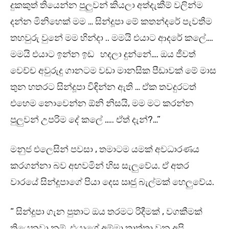
දුකකුත් තියෙන්න පුලුවන් කියලා අත්දැකීම් වලින්ම
දන්න මිනිහෙක් මම … සින්දූපා මේ කතන්දරේ පැවතීම
තහවුරු වුනේ මම හින්දා .. මමයි එයාට ආදරේ කලේ….
මමයි එයාට ඉන්න ඉඩ හදලා දුන්නේ…. ඔය ජීවත්
වෙච්ච අවුරුදු ගානටම වඩා මානසික පීඩාවක් මේ මාස
තුන හතරට සින්දූපා විඳින්න ඇති … ඒක තවදුරටත්
එහෙම නොවෙන්න ඕනි නිසයි, මම මට කරන්න
පුලුවන් උපරිම දේ කලේ ….. ඒත් දැන්?…”
මනුජ එලෙසින් පවසා , තමාටම යමක් අවධාරණය
කරගන්නා බව අඟවමින් හිස සැලුවේය. ඒ අතර
වාරයේ සින්දූපාගේ පියා දෙස ඍජු බැල්මක් හෙලුවේය.
“ සින්දූපා ගැන පුතාට ඔය තරමට රිදීමක් , වගකීමක්
තියෙනවා නම්, එයාගේ අම්මා තාත්තා වුන අපි