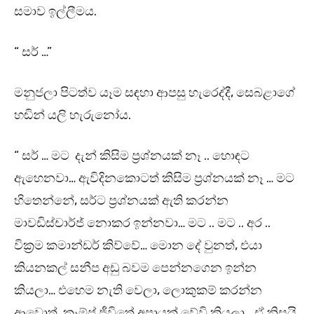
සමාව ඉල්ලීමය.
“ සර් …”
මනුජලා පිටත්ව යෑම සඳහා ආපසු හැරෙද්දී, සෙබළාගේ
හඬින් යලි හැරුනෝය.
“ සර් … මට දැන් කිසිම ප්‍රශ්නයක් නෑ .. හොඳට
ඇහෙනවා… ඇවිදිනකොටත් කිසිම ප්‍රශ්නයක් නෑ … මට
හිතෙන්නේ, සර්ට ප්‍රශ්නයක් ඇති කරන්න
මාවඩිස්චාර්ජ් නොකර ඉන්නවා… මට .. මට .. අර ..
වික්‍රම කමාන්ඩර් කිව්වේ… මොන දේ වුනත්, එයා
කියනකල් සනීප අඩු බවම පෙන්නගෙන ඉන්න
කියලා… එහෙම නැති වෙලා, ලොකුකම් කරන්න
ආවොත්, කෑම්ප් ජීවිතේ අපායක් වේවි කියලා… ඒ නිසයි