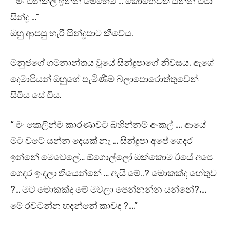
“ මං එනකල් ඉන්න මෙහෙම … කොහේවත් යන්න එපා
සින්දූ …”
ඔහු ආපසු හැරී සින්දූපාට කීවේය.
මනුජගේ ගමනාන්තය වූයේ සින්දූපාගේ නිවසය. ඇගේ
දෙමාපියන් ඔහුගේ පැමිණීම බලාපොරොත්තුවෙන්
සිටිය සේ විය.
“ මං කෙලින්ම කාරණාවට බහින්නම් අංකල් …. ආයේ
මට වටේ යන්න දෙයක් නැ … සින්දූපා අපේ ගෙදර
ඉන්නේ මෙවෙලේ… ඕගොල්ලෝ ඔක්කොම ඊයේ අපෙ
ගෙදර ඉංදලා තියෙන්නේ … ඇයි මේ..? මොකක්ද හේතුව
?… මට මොකක්ද මේ මවලා පෙන්නන්න යන්නේ?,…
මේ රවටන්න හදන්නේ කාවද ?….”