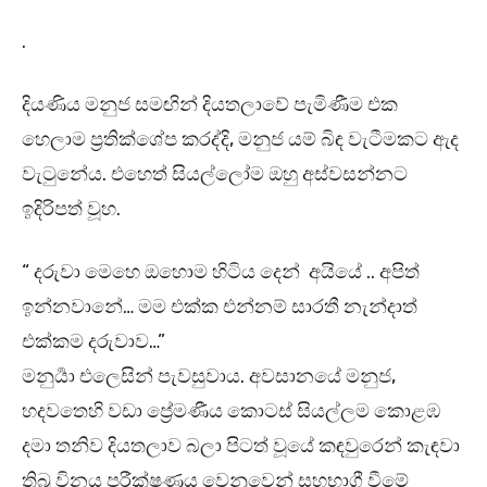
.
දියණිය මනුජ සමඟින් දියතලාවේ පැමිණීම එක
හෙලාම ප්‍රතික්ශේප කරද්දි, මනුජ යම් බිඳ වැටීමකට ඇද
වැටුනේය. එහෙත් සියල්ලෝම ඔහු අස්වසන්නට
ඉදිරිපත් වූහ.
“ දරුවා මෙහෙ ඔහොම හිටිය දෙන් අයියේ .. අපිත්
ඉන්නවානේ… මම එක්ක එන්නම් සාරතී නැන්දාත්
එක්කම දරුවාව…”
මනුර්‍යා එලෙසින් පැවසුවාය. අවසානයේ මනුජ,
හදවතෙහි වඩා ප්‍රේමණීය කොටස් සියල්ලම කොළඹ
දමා තනිව දියතලාව බලා පිටත් වූයේ කඳවුරෙන් කැඳවා
තිබූ විනය පරීක්ෂණය වෙනුවෙන් සහභාගී වීමේ