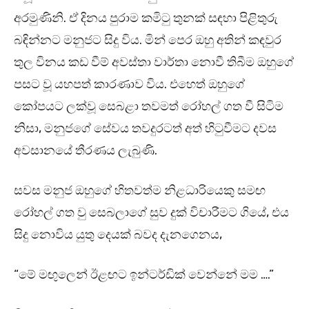
අරමුණිනි. ඒ දිනය පුරාම කමිටු තුනක් සඳහා පිළිතුරු
බඳින්නට මනුජට සිදු විය. මින් පෙර ඔහු අතින් කඳවුර
තුල විනය කඩ වීම් අවස්තා වාර්තා නොවී තිබීම ඔහුගේ
පසට වූ යහපත් කාරණාව විය. එහෙත් ඔහුගේ
කෝපයට ලක්වූ සෙබළා තවමත් රෝහල් ගත වී සිටිම
නිසා, මනුජගේ සේවය තවදුරටත් අත් හිටුවීමට දවස
අවසානයේ තීරණය ලැබුණි.
සවස මනුජ ඔහුගේ හිතවත්ම නිළධාරියෙකු සමඟ
රෝහල් ගත වු සෙබලාගේ සුව දුක් විචාරීමට ගියේ, එය
සිදු නොවිය යුතු දෙයක් බවද දැනගෙනය,
“මේ මඟුලෙන් ඊළඟට ඉන්ටර්ඩික් වෙන්නේ මම ….”