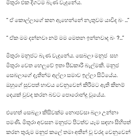
මිතුරා එක දිගටම බැණ වැදුනේය.
“ ඒ කොල්ලාගේ කන ඇහෙන්නේ නැතුවම යාවිද බං …”
“ ඒක මම දන්නවා නම් මම මෙතන ඉන්නවාද බං ?…”
මිතුරා මනුජට බැණ වැදුනේය. සෙබලා මනුජ සහ
මිතුරා වෙත හෙලුවේ ඉතා පීඩකාරී බැල්මකි. මනුජ
සෙබලාගේ දෑතින්ම අල්ලා සමාව ඉල්ලා සිටියේය.
ඔහුගේ සුවපත් භාවය වෙනුවෙන් කිරීමට ඇති කිනම්
දෙයක් වුවද කරන බවට පොරොන්දු වූයේය.
එහෙත් සෙබළා කිසිවක්ම නොපවසා බලා උන්නා
පමණි. මිතුරා අවසන මනුජට පිටත්ව යෑම සඳහා සිහිපත්
කරන තුරුම මනුජ කලේ තමා අතින් වූ වරද වෙනුවෙන්