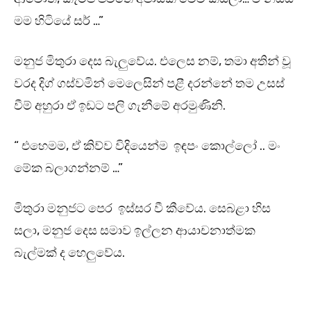
මම හිටියේ සර් …”
මනුජ මිතුරා දෙස බැලුවේය. එලෙස නම්, තමා අතින් වූ
වරද දිග් ගස්වමින් මෙලෙසින් පළී දරන්නේ තම උසස්
වීම් අහුරා ඒ ඉඩට පලි ගැනීමේ අරමුණිනි.
“ එහෙමම, ඒ කිව්ව විදියෙන්ම ඉඳපං කොල්ලෝ .. මං
මේක බලාගන්නම් …”
මිතුරා මනුජට පෙර ඉස්සර වී කීවේය. සෙබළා හිස
සලා, මනුජ දෙස සමාව ඉල්ලන ආයාචනාත්මක
බැල්මක් ද හෙලුවේය.