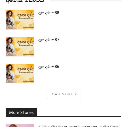
අනෙක් කොටස්
දෑත දරා – 88
දෑත දරා – 87
දෑත දරා – 86
LOAD MORE
More Stories