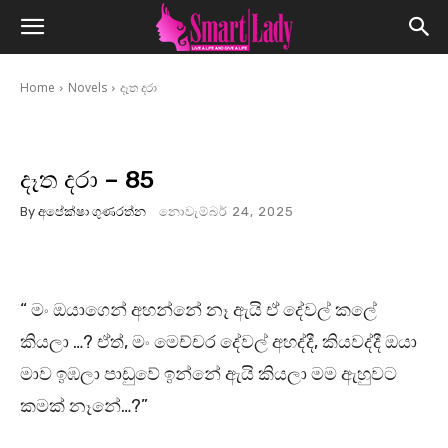
Home
Novels
දෑත දරා
දෑත දරා – 85
By
අපේක්ෂා ගුණරත්න
නොවැම්බර් 24, 2025
“ මං ඔයාගෙන් අහන්නේ නෑ ඇයි ඒ දේවල් කලේ
කියලා …? ඒත්, මං මෙච්චර දේවල් අහද්දී, කියවද්දී ඔයා
මාව ඉඹලා පාඩුවේ ඉන්නේ ඇයි කියලා මම ඇහුවට
කමක් නෑනේ…?”