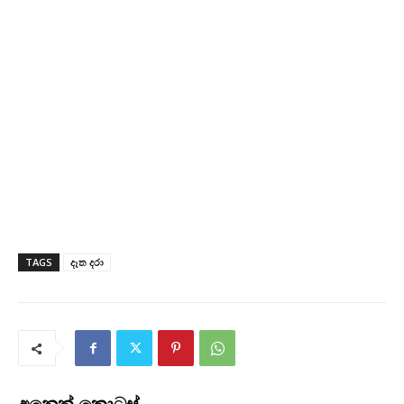
TAGS
දෑත දරා