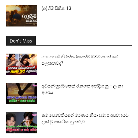
(අ)හිමි සිහින 13
Don't Miss
කෙනෙක් නිරන්තරයෙන්ම ඔබව පහත් කර
සලකනවද?
අවසන් හුස්මතෙක් රැකගත් ඉන්දියානු – ලංකා
ආදරය
තම පෙම්වතියගේ මරණය නිසා සමාජ අපවාදයට
ලක් වූ කොරියානු තරුව