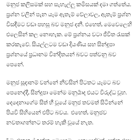
මනුජ කලිසමක් සහ සැහැල්ලු කමිසයක් දමා ගත්තේය.
ප්‍රශ්න වලින් පැන යෑම ඇතැම් වේලාවල, ඇතැම් ප්‍රශ්න
විසඳීමට වඩා පහසු බව මනුජ දනී. එහෙත්, මෙවෙලෙහි
එලෙසින් කල නොහැක. මේ ප්‍රශ්නය වටා ජීවිත රැසක්
කරකැවේ. සියල්ලටම වඩා දියණිය සහ සින්දූපා
ප්‍රශ්නයේ ප්‍රධානම වින්දිතයන් බවට පත්වනු බව
පෙනේ.
මනුජ සූදානම් වන්නේ නිවසින් පිටතට යෑමට බව
පෙනෙද්දී, සින්දූපා මෙන්ම මනුර්‍යාද එයට විරුද්ධ වූහ.
දෙදෙනාගේම සිත් හී වූයේ මනුජ තවමත් සිටින්නේ
පියවි සිහියෙන් එපිට බවය. එහෙත්, මනුජව
නවතාගන්නට තරම් හැකි වූයේ නැත.