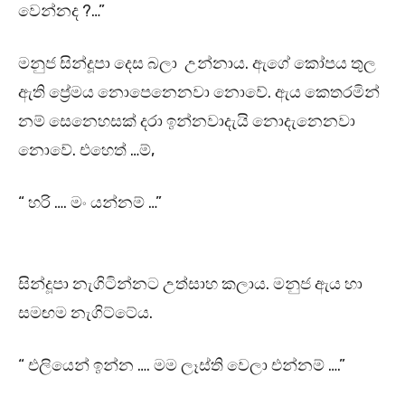
වෙන්නද ?…”
මනුජ සින්දූපා දෙස බලා උන්නාය. ඇගේ කෝපය තුල
ඇති ප්‍රේමය නොපෙනෙනවා නොවේ. ඇය කෙතරමින්
නම් සෙනෙහසක් දරා ඉන්නවාදැයි නොදැනෙනවා
නොවේ. එහෙත් …ම්,
“ හරි …. මං යන්නම් …”
සින්දූපා නැගිටින්නට උත්සාහ කලාය. මනුජ ඇය හා
සමඟම නැගිට්ටේය.
“ එලියෙන් ඉන්න …. මම ලෑස්ති වෙලා එන්නම් ….”