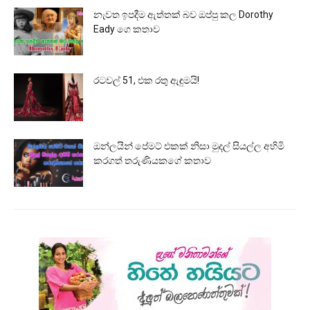
නැවත ඉපදීම ඇත්තක් බව ඔප්පු කල Dorothy
Eady ගෙ කතාව
රටවල් 51, එක රතු ඇඳුමයි!
ඔන්ලයින් පේමට් එකක් නිසා මුදල් සියල්ල අහිමි
කරගත් තරුණියකගේ කතාව