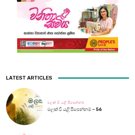
LATEST ARTICLES
මලක් වී යළි පිපෙන්නම්
මලක් වී යළි පිපෙන්නම් – 56