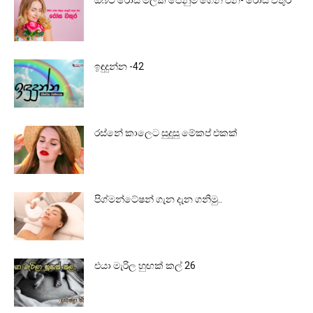
ඔබට රෝස මලක පෙනුම ගෙන එන- රෝස වතුර
ඉඳුදුන්න -42
රස්නේ කාලෙට සුදුසු මේකප් එකක්
පිග්මන්ටේෂන් ගැන දැන ගනිමු..
එයා මැරිල හුඟක් කල් 26