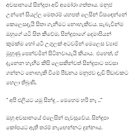
අවසානයේ සින්දූපා අවි අමෝරා ගත්තාය. මනුජ
උන්නේ සියල්ල මෙතරම් යහපත් ලෙසින් විසඳෙන්නේ
කෙලෙසදැයි සිතා ගැනීමට නොහැකිවය. සැබැවින්ම
ඔහුගේ යටි සිත කීවේම, සින්දූපාගේ දෙමාපියන්
කුමක්ම හෝ යටි උගුලක් අටවමින් මෙලෙස ව්‍යාජ
මුහූණු පෙන්වමින් සිටිනවායැයි කියාය. එහෙත්, ඒ
දැනෙන හැඟීම කිසි ලෙසකින්වත් සින්දූපාට පවසා
ගන්නට නොහැකි වීමේ පීඩනය මනුජව දැඩි පීඩාවකට
හෙලා තිබුණි.
“ අපි එලියට යමු සින්දූ .. මෙහෙම හරි නෑ …”
ඔහු අවසානයේ එලෙසින් පැවසූවේය. සින්දූපා
කෝපයට ඇති තරම් නැඟෙන්නට දුන්නාය.