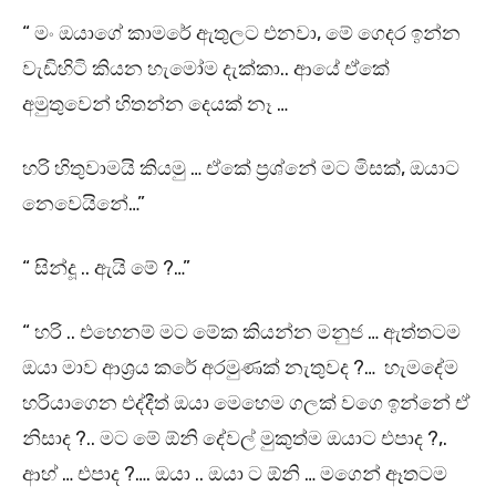
“ මං ඔයාගේ කාමරේ ඇතුලට එනවා, මේ ගෙදර ඉන්න
වැඩිහිටි කියන හැමෝම දැක්කා.. ආයේ ඒකේ
අමුතුවෙන් හිතන්න දෙයක් නෑ …
හරි හිතුවාමයි කියමු … ඒකේ ප්‍රශ්නේ මට මිසක්, ඔයාට
නෙවෙයිනේ…”
“ සින්දූ .. ඇයි මේ ?…”
“ හරි .. එහෙනම් මට මේක කියන්න මනුජ … ඇත්තටම
ඔයා මාව ආශ්‍රය කරේ අරමුණක් නැතුවද ?… හැමදේම
හරියාගෙන එද්දීත් ඔයා මෙහෙම ගලක් වගෙ ඉන්නේ ඒ
නිසාද ?.. මට මේ ඕනි දේවල් මුකුත්ම ඔයාට එපාද ?,.
ආහ් … එපාද ?…. ඔයා .. ඔයා ට ඕනි … මගෙන් ඈතටම