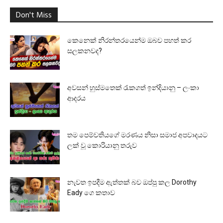
Don't Miss
කෙනෙක් නිරන්තරයෙන්ම ඔබව පහත් කර
සලකනවද?
අවසන් හුස්මතෙක් රැකගත් ඉන්දියානු – ලංකා
ආදරය
තම පෙම්වතියගේ මරණය නිසා සමාජ අපවාදයට
ලක් වූ කොරියානු තරුව
නැවත ඉපදීම ඇත්තක් බව ඔප්පු කල Dorothy
Eady ගෙ කතාව