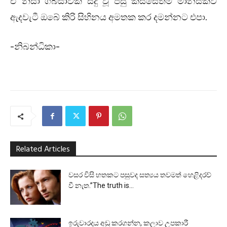
ඒ නිසා ගබ්සාවක් සිදු වූ පසු කිසිසේත්ම මානසිකව
ඇදවැටී ඔබේ කිරි සිහිනය අමතක කර දමන්නට එපා.
-නිබන්ධිකා-
Related Articles
වසර විසි හතකට පසුවද සත්‍යය තවමත් හෙළිදරව්
වී නැත.”The truth is...
ඉරුවාරදය අඩු කරගන්න, කලාව උපකාරී