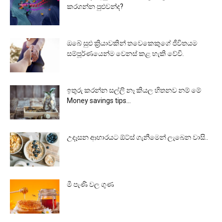
කරගන්න පුළුවන්ද?
ඔබේ සුළු ක්‍රියාවකින් තවෙකෙකුගේ ජීවිතයම
සම්පූර්ණයෙන්ම වෙනස් කළ හැකි වේවි.
ඉතුරු කරන්න සල්ලි නෑ කියල හිතනව නම් මේ
Money savings tips...
උදෑසන ආහාරයට ඕට්ස් ගැනීමෙන් ලැබෙන වාසි..
මී පැණි වල ගුණ