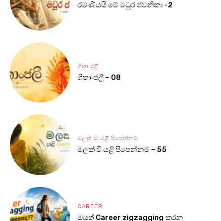
රමණීයයි මේ මධුර ජවනිකා -2
ගීතාංජලී
ගීතාංජලී – 08
මලක් වී යළි පිපෙන්නම්
මලක් වී යළි පිපෙන්නම් – 55
CAREER
ඔයත් Career zigzagging කරන