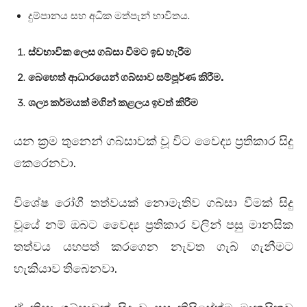
දුම්පානය සහ අධික මත්පැන් භාවිතය.
ස්වභාවික ලෙස ගබ්සා වීමට ඉඩ හැරීම
බෙහෙත් ආධාරයෙන් ගබ්සාව සම්පූර්ණ කිරීම.
ශල්‍ය කර්මයක් මගින් කළලය ඉවත් කිරීම
යන ක්‍රම තුනෙන් ගබ්සාවක් වූ විට වෛද්‍ය ප්‍රතිකාර සිදු
කෙරෙනවා.
විශේෂ රෝගී තත්වයක් නොමැතිව ගබ්සා වීමක් සිදු
වූයේ නම් ඔබට වෛද්‍ය ප්‍රතිකාර වලින් පසු මානසික
තත්වය යහපත් කරගෙන නැවත ගැබ් ගැනීමට
හැකියාව තිබෙනවා.