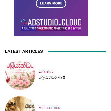
LATEST ARTICLES
ඔලියැන්ඩර්
ඔලියැන්ඩර් – 72
MINI STORIES