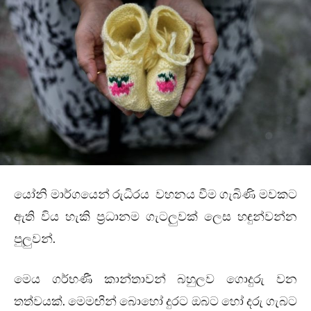
යෝනි මාර්ගයෙන් රුධිරය වහනය වීම ගැබිණි මවකට
ඇති විය හැකි ප්‍රධානම ගැටලුවක් ලෙස හඳුන්වන්න
පුලුවන්.
මෙය ගර්භණී කාන්තාවන් බහුලව ගොදුරු වන
තත්වයක්. මෙමඟින් බොහෝ දුරට ඔබට හෝ දරු ගැබට