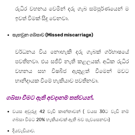
රුධිර වහනය වෙමින් දරු ගැබ සම්පූර්ණයෙන් ම
ඉවත් වීමක් සිදු වෙනවා.
සැඟවුන ගබ්සාව (Missed miscarriage)
වර්ධනය විය නොහැකි දරු ගැබක් ගර්භාෂයේ
පවතිනවා. එය සජීවි නැති කළලයක්. අධික රුධිර
වහනය සහ විෂබීජ ඇතුළත් වීමෙන් මවට
හානිදායක වීමේ හැකියාව පවතිනවා.
ගබ්සා වීමට ඇති අවදානම් තත්වයන්.
වයස අවුරුදු 42 වැඩි කාන්තාවන් ( වයස 30ට වැඩි නම්
ගබ්සා වීමට 20% හැකියාවක් ඇති බව පැවසෙනවා)
දියවැඩියාව.