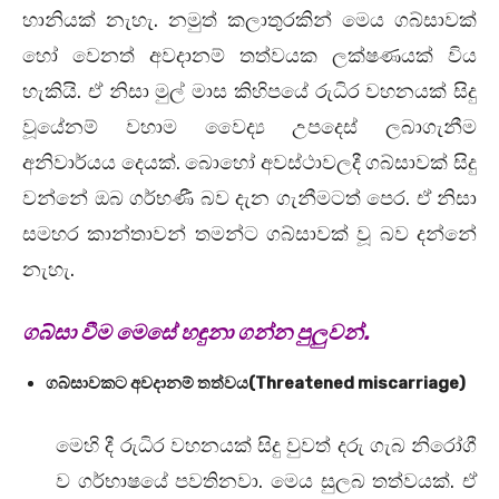
හානියක් නැහැ. නමුත් කලාතුරකින් මෙය ගබ්සාවක්
හෝ වෙනත් අවදානම් තත්වයක ලක්ෂණයක් විය
හැකියි. ඒ නිසා මුල් මාස කිහිපයේ රුධිර වහනයක් සිදු
වූයේනම් වහාම වෛද්‍ය උපදෙස් ලබාගැනීම
අනිවාර්යය දෙයක්. බොහෝ අවස්ථාවලදී ගබ්සාවක් සිදු
වන්නේ ඔබ ගර්භණී බව දැන ගැනීමටත් පෙර. ඒ නිසා
සමහර කාන්තාවන් තමන්ට ගබ්සාවක් වූ බව දන්නේ
නැහැ.
ගබ්සා වීම මෙසේ හඳුනා ගන්න පුලුවන්.
ගබ්සාවකට අවදානම් තත්වය(Threatened miscarriage)
මෙහි දී රුධිර වහනයක් සිදු වුවත් දරු ගැබ නිරෝගී
ව ගර්භාෂයේ පවතිනවා‍. මෙය සුලබ තත්වයක්. ඒ