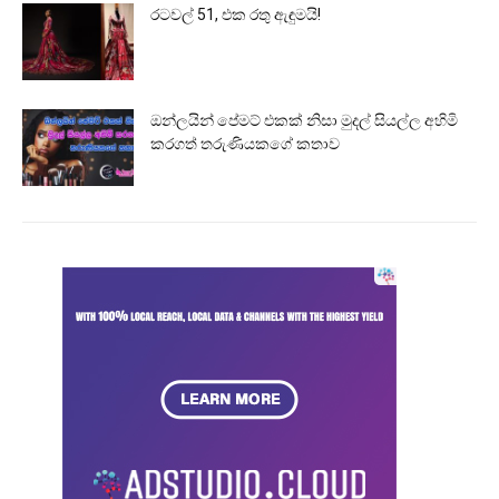
රටවල් 51, එක රතු ඇඳුමයි!
ඔන්ලයින් පේමට් එකක් නිසා මුදල් සියල්ල අහිමි
කරගත් තරුණියකගේ කතාව