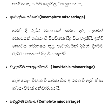
තත්වය ගැන ඔබ කලබල විය යුතු නැහැ.
අසම්පූර්ණ ගබ්සාව (Incomplete miscarriage)
මෙහි දී රුධිර වහනයත් සමග, දරු ගැබෙන්
කොටසක් ගබ්සා වී පිටවීමක් සිදු විය හැකියි. ඉතිරි
කොටස ගර්භාෂය තුළ පැවතීමෙන් දිගින් දිගටම
රුධිර වහනයක් සිදු විය හැකියි.
වැළක්වීම අපහසු ගබ්සාව- ( Inevitable miscarriage)
ගැබ් ගෙල විවෘත වී ගබ්සා වීම ආරම්භ වී ඇති නිසා
ගබ්සා වීමක් අනිවාර්යය යි.
සම්පූර්ණ ගබ්සාව (Complete miscarriage)