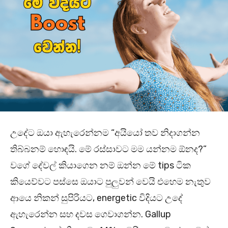
උදේට ඔයා ඇහැරෙන්නම “අයියෝ තව නිදාගන්න
තිබ්බනම් හොඳයි. මේ රස්සාවට මම යන්නම ඕනද?”
වගේ දේවල් කියාගෙන නම් ඔන්න මේ tips ටික
කියෙව්වට පස්සෙ ඔයාට පුලුවන් වෙයි එහෙම නැතුව
ආයෙ නිකන් සුපිරියට, energetic විදියට උදේ
ඇහැරෙන්න සහ දවස ගෙවාගන්න. Gallup