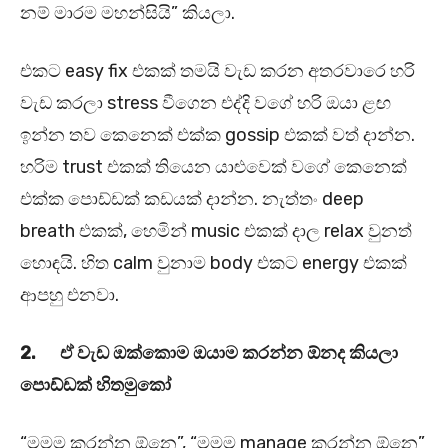
නම් මාරම මහන්සියි” කියලා.
එකට easy fix එකක් තමයි වැඩ කරන අතරවාරෙ හරි
වැඩ කරලා stress වීගෙන එද්දි වගේ හරි ඔයා ළඟ
ඉන්න තව කෙනෙක් එක්ක gossip එකක් වත් දාන්න.
හරිම trust එකක් තියෙන යාළුවෙක් වගේ කෙනෙක්
එක්ක පොඩ්ඩක් කඩයක් දාන්න. නැත්තං deep
breath එකක්, හෙමින් music එකක් දාල relax වුනත්
හොඳයි. හිත calm වුනාම body එකට energy එකක්
ආපහු එනවා.
2.
ඒ වැඩ ඔක්කොම ඔයාම කරන්න ඕනද කියලා
පොඩ්ඩක් හිතමුකෝ
“මමම කරන්න ඕනෙ”, “මමම manage කරන්න ඕනෙ”