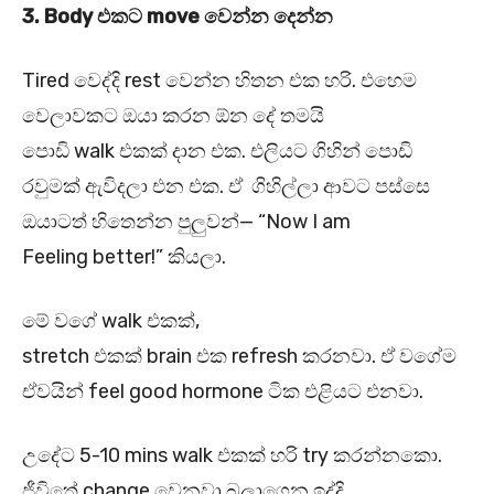
3. Body
එකට move
වෙන්න දෙන්න
Tired වෙද්දි rest වෙන්න හිතන එක හරි. එහෙම
වෙලාවකට ඔයා කරන ඕන දේ තමයි
පොඩි walk එකක් දාන එක. එලියට ගිහින් පොඩි
රවුමක් ඇවිදලා එන එක. ඒ ගිහිල්ලා ආවට පස්සෙ
ඔයාටත් හිතෙන්න පුලුවන්— “Now I am
Feeling better!” කියලා.
මේ වගේ walk එකක්,
stretch එකක් brain එක refresh කරනවා. ඒ වගේම
ඒවයින් feel good hormone ටික එළියට එනවා.
උදේට 5-10 mins walk එකක් හරි try කරන්නකො.
ජීවිතේ change වෙනවා බලාගෙන ඉද්දි