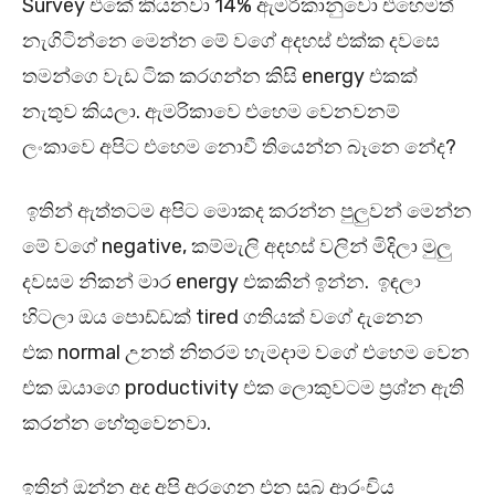
Survey එකේ කියනවා 14% ඇමරිකානුවො එහෙමත්
නැගිටින්නෙ මෙන්න මේ වගේ අදහස් එක්ක දවසෙ
තමන්ගෙ වැඩ ටික කරගන්න කිසි energy එකක්
නැතුව කියලා. ඇමරිකාවෙ එහෙම වෙනවනම්
ලංකාවෙ අපිට එහෙම නොවී තියෙන්න බෑනෙ නේද?
ඉතින් ඇත්තටම අපිට මොකද කරන්න පුලුවන් මෙන්න
මේ වගේ negative, කම්මැලි අදහස් වලින් මිදිලා මුලු
දවසම නිකන් මාර energy එකකින් ඉන්න. ඉඳලා
හිටලා ඔය පොඩ්ඩක් tired ගතියක් වගේ දැනෙන
එක normal උනත් නිතරම හැමදාම වගේ එහෙම වෙන
එක ඔයාගෙ productivity එක ලොකුවටම ප්‍රශ්න ඇති
කරන්න හේතුවෙනවා.
ඉතින් ඔන්න අද අපි අරගෙන එන සුබ ආරංචිය