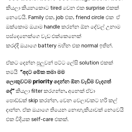
කියලා කියනකොට tired වෙන එක surprise එකක්
නෙවෙයි. Family එක, job එක, friend circle එක ඒ
ඔක්කොම ඔයාම handle කරන්න ඕන දේවල් උනාම
පස්දෙනෙක්ගෙ වැඩ එක්කෙනෙක්
කරද්දි ඔයාගෙ battery බහින එක normal ඉතින්.
ඒකට දෙන්න පුලුවන් පට්ට ලේසි solution එකක්
තමයි
“
අදට මේක තමා මම
ලොකුවටම priority
දෙන්න ඕන වැඩිම වැදගත්
දේ”
කියලා filter කරගන්න
.
අනෙක් ඒවා
පොඩ්ඩක් skip කරන්න, වෙන වෙලාවකට හරි කල්
දාන්න. ඒක ඔයාගෙ තියෙන නොහැකියාවක් නෙවෙයි
එක විදියක self-care එකක්.