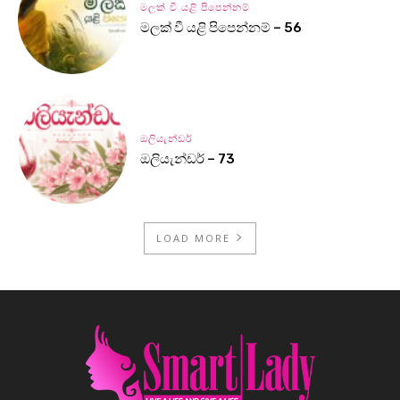
මලක් වී යළි පිපෙන්නම්
මලක් වී යළි පිපෙන්නම් – 56
ඔලියැන්ඩර්
ඔලියැන්ඩර් – 73
LOAD MORE