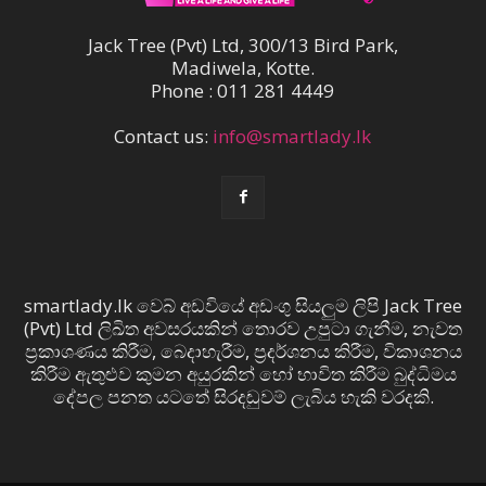
Jack Tree (Pvt) Ltd, 300/13 Bird Park,
Madiwela, Kotte.
Phone : 011 281 4449
Contact us:
info@smartlady.lk
smartlady.lk වෙබ් අඩවියේ අඩංගු සියලුම ලිපි Jack Tree
(Pvt) Ltd ලිඛිත අවසරයකින් තොරව උපුටා ගැනීම, නැවත
ප්‍රකාශණය කිරීම, බෙදාහැරීම, ප්‍රදර්ශනය කිරීම, විකාශනය
කිරීම ඇතුළුව කුමන අයුරකින් හෝ භාවිත කිරීම බුද්ධිමය
දේපල පනත යටතේ සිරදඬුවම් ලැබිය හැකි වරදකි.