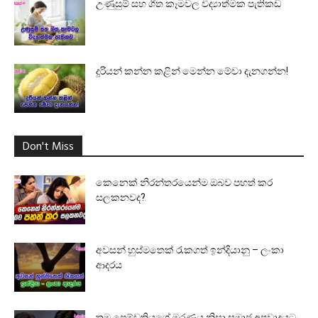
උණුසුම් සහ ශීත කෑමවල විද්‍යාත්මක පැතිකඩ
දූරියන් කන්න කළින් මෙන්න මේවා දැනගන්න!
Don't Miss
කෙනෙක් නිරන්තරයෙන්ම ඔබව පහත් කර
සලකනවද?
අවසන් හුස්මතෙක් රැකගත් ඉන්දියානු – ලංකා
ආදරය
තම පෙම්වතියගේ මරණය නිසා සමාජ අපවාදයට