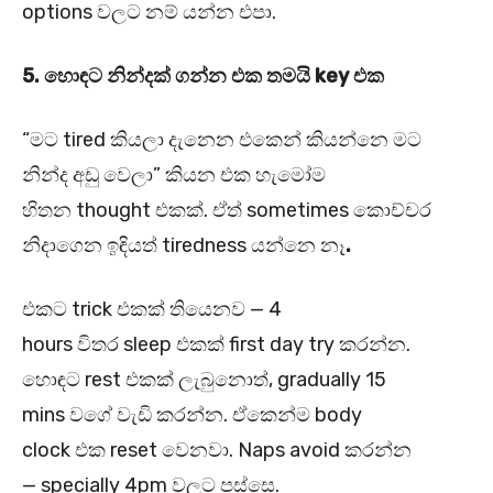
options වලට නම් යන්න එපා.
5.
හොඳට නින්දක් ගන්න එක තමයි key
එක
“මට tired කියලා දැනෙන එකෙන් කියන්නෙ මට
නින්ද අඩු වෙලා” කියන එක හැමෝම
හිතන thought එකක්. ඒත් sometimes කොච්චර
නිදාගෙන ඉඳියත් tiredness යන්නෙ නෑ
.
එකට trick එකක් තියෙනව — 4
hours විතර sleep එකක් first day try කරන්න.
හොඳට rest එකක් ලැබුනොත්, gradually 15
mins වගේ වැඩි කරන්න. ඒකෙන්ම body
clock එක reset වෙනවා. Naps avoid කරන්න
— specially 4pm වලට පස්සෙ.