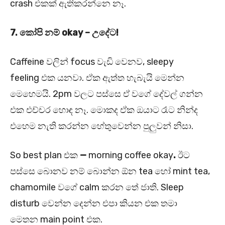
crash එකක් ඇතිකරන්නෙ නෑ.
7.
කෝපි නම් okay –
උදේට!
Caffeine වලින් focus වැඩි වෙනව, sleepy
feeling එක යනවා. ඒක ඇත්ත හැබැයි මෙන්න
මෙහෙමයි. 2pm වලට පස්සෙ ඒ වගේ දේවල් ගන්න
එක එච්චර හොඳ නෑ. මොකද ඒක ඔයාට රෑට නින්ද
එහෙම නැති කරන්න හේතුවෙන්න පුලුවන් නිසා.
So best plan එක
—
morning coffee okay
.
ඊට
පස්සෙ බොනව නම් බොන්න ඕන tea හෝ mint tea,
chamomile වගේ calm කරන තේ ජාති. Sleep
disturb වෙන්න දෙන්න එපා කියන එක තමා
මෙතන main point එක.