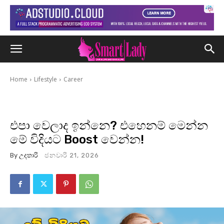
Home
Lifestyle
Career
එපා වෙලාද ඉන්නෙ? එහෙනම් මෙන්න
මේ විදියට Boost වෙන්න!
By
උදතාරි
ජනවාරි 21, 2026