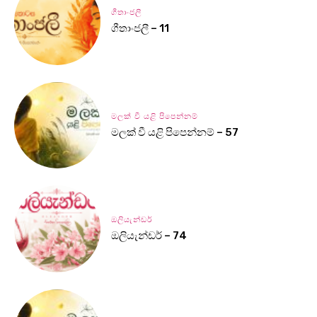
ගීතාංජලී
ගීතාංජලී – 11
මලක් වී යළි පිපෙන්නම්
මලක් වී යළි පිපෙන්නම් – 57
ඔලියැන්ඩර්
ඔලියැන්ඩර් – 74