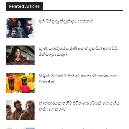
Related Articles
අති බිහිසුණු නිවුන් දාම ඝාතකයා
කුණාටු රාත්‍රියේ පැමිණි ආගන්තුකයින් අතර සිටි
මිනීමරුවා කවුද?
සිරුරේ බර ඉක්මනින් අඩු කරන ස්වභාවික පාන
වර්ග 4 ක්
කාන්තාරයක තනිවී ජීවිත කෙම්බිමක් සොයාගිය
නජීබ්ගෙ කතාව