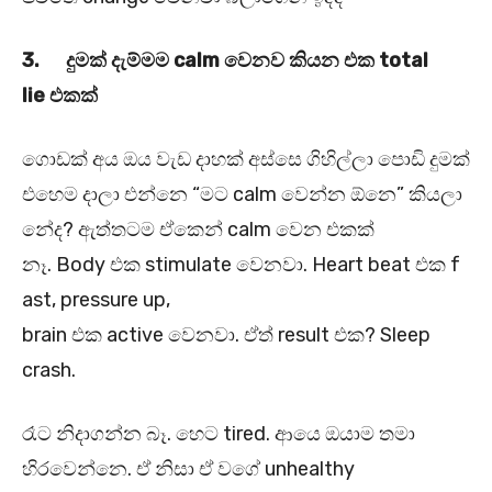
3.
දුමක් දැම්මම calm
වෙනව කියන එක total
lie
එකක්
ගොඩක් අය ඔය වැඩ දාහක් අස්සෙ ගිහිල්ලා පොඩි දුමක්
එහෙම දාලා එන්නෙ “මට calm වෙන්න ඕනෙ” කියලා
නේද? ඇත්තටම ඒකෙන් calm වෙන එකක්
නෑ. Body එක stimulate වෙනවා. Heart beat එක f
ast, pressure up,
brain එක active වෙනවා. ඒත් result එක? Sleep
crash.
රෑට නිදාගන්න බෑ. හෙට tired. ආයෙ ඔයාම තමා
හිරවෙන්නෙ. ඒ නිසා ඒ වගේ unhealthy