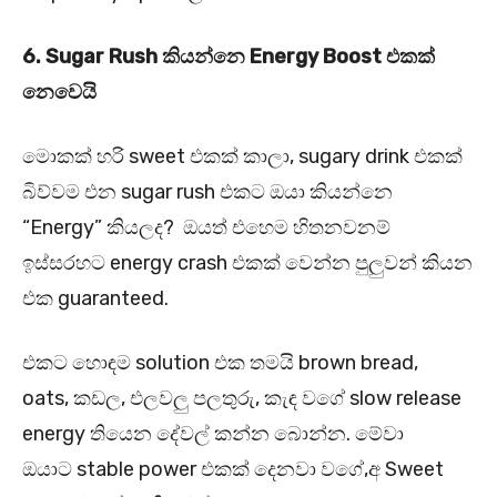
6. Sugar Rush
කියන්නෙ Energy Boost
එකක්
නෙවෙයි
මොකක් හරි sweet එකක් කාලා, sugary drink එකක්
බිව්වම එන sugar rush එකට ඔයා කියන්නෙ
“Energy” කියලද? ඔයත් එහෙම හිතනවනම්
ඉස්සරහට energy crash එකක් වෙන්න පුලුවන් කියන
එක guaranteed.
එකට හොඳම solution එක තමයි brown bread,
oats, කඩල, එලවලු පලතුරු, කැඳ වගේ slow release
energy තියෙන දේවල් කන්න බොන්න. මේවා
ඔයාට stable power එකක් දෙනවා වගේ,අ Sweet