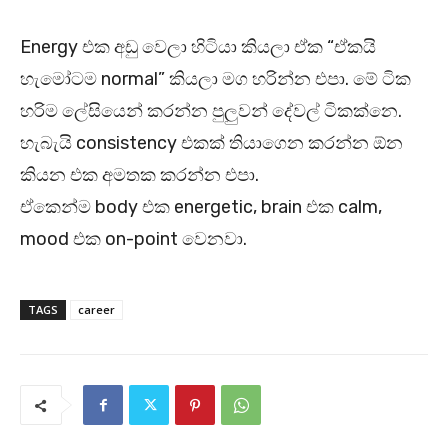
Energy එක අඩු වෙලා හිටියා කියලා ඒක “ඒකයි
හැමෝටම normal” කියලා මග හරින්න එපා. මේ ටික
හරිම ලේසියෙන් කරන්න පුලුවන් දේවල් ටිකක්නෙ.
හැබැයි consistency එකක් තියාගෙන කරන්න ඕන
කියන එක අමතක කරන්න එපා.
ඒකෙන්ම body එක energetic, brain එක calm,
mood එක on-point වෙනවා.
TAGS
career