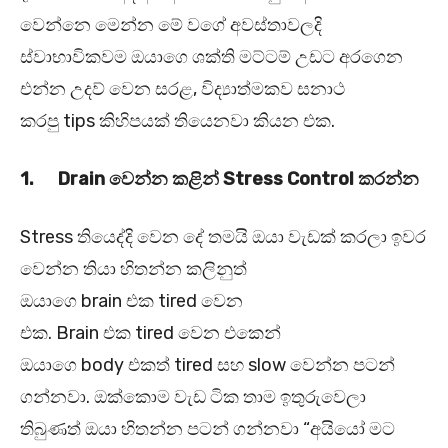
වෙන්නෙ මෙන්න මේ වගේ අවස්තාවලදි
ස්වාභාවිකවම ඔයාගෙ ශක්ති මට්ටම් උඩට අරගෙන
එන්න උදව් වෙන සරළ, විද්‍යාත්මකව සනාථ
කරපු tips කිහිපයක් තියෙනවා කියන එක.
1.
Drain
වෙන්න කළින් Stress Control
කරන්න
Stress තියෙද්දි වෙන දේ තමයි ඔයා වැඩක් කරලා ඉවර
වෙන්න තියා හිතන්න කලිනුත්
ඔයාගෙ brain එක tired වෙන
එක. Brain එක tired වෙන එකෙන්
ඔයාගෙ body එකත් tired සහ slow වෙන්න පටන්
ගන්නවා. ඔක්කොම වැඩ ටික තාම ඉතුරුවෙලා
තිබුණත් ඔයා හිතන්න පටන් ගන්නවා “අයියෝ මට