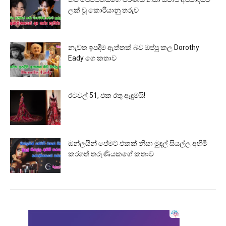
ලක් වූ කොරියානු තරුව
නැවත ඉපදීම ඇත්තක් බව ඔප්පු කල Dorothy
Eady ගෙ කතාව
රටවල් 51, එක රතු ඇඳුමයි!
ඔන්ලයින් පේමට් එකක් නිසා මුදල් සියල්ල අහිමි
කරගත් තරුණියකගේ කතාව