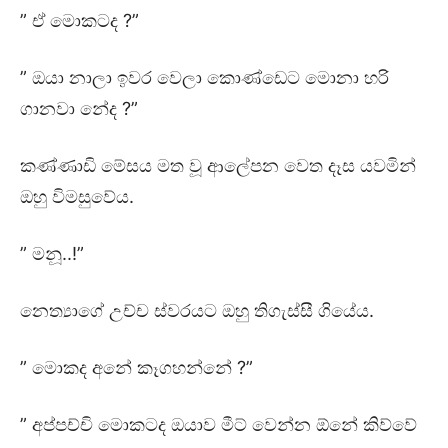
” ඒ මොකටද ?”
” ඔයා නාලා ඉවර වෙලා කොණ්ඩෙට මොනා හරි
ගානවා නේද ?”
කණ්ණාඩි මේසය මත වූ ආලේපන වෙත දෑස යවමින්
ඔහු විමසුවේය.
” මනූ..!”
නෙත්‍යාගේ උච්ච ස්වරයට ඔහු තිගැස්සී ගියේය.
” මොකද අනේ කෑගහන්නේ ?”
” අප්පච්චි මොකටද ඔයාව මීට් වෙන්න ඕනේ කිව්වේ