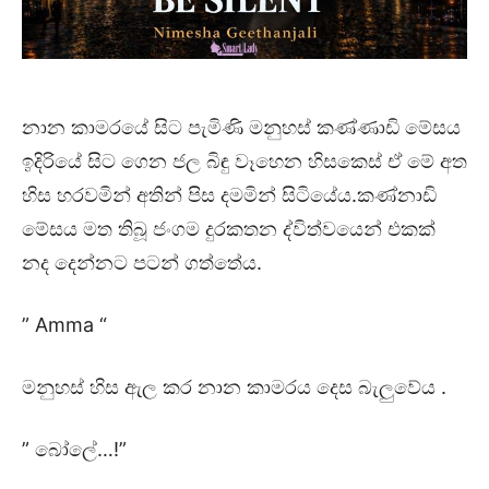
නාන කාමරයේ සිට පැමිණි මනුහස් කණ්ණාඩි මේසය
ඉදිරියේ සිට ගෙන ජල බිඳු වෑහෙන හිසකෙස් ඒ මේ අත
හිස හරවමින් අතින් පිස දමමින් සිටියේය.කණ්නාඩි
මේසය මත තිබූ ජංගම දුරකතන ද්විත්වයෙන් එකක්
නද දෙන්නට පටන් ගත්තේය.
” Amma “
මනුහස් හිස ඇල කර නාන කාමරය දෙස බැලුවේය .
” බෝලේ…!”