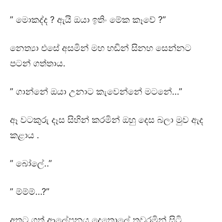
” මොකද්ද ? ඇයි ඔයා ඉතිං මේක කෑවේ ?”
නෙත්‍යා එසේ අසමින් මහ හඬින් සිනහ සෙන්නට
පටන් ගත්තාය.
” ගාන්නේ ඔයා උනාට කැවෙන්නේ මටනේ…”
ඈ වටකුරු දෑස සිහින් කරමින් ඔහු දෙස බලා මුව ඇද
කළාය .
” බෝලේ..”
” ම්ම්ම්…?”
අතට ගත් ආලේපනය දෙතොලේ තවරමින් සිටි