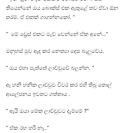
තියෙන්නේ ඔය බොක්ස් එක ඇතුළේ තව ඒවා ඕන
තරම්. ඒ එකක් ගාගන්නකෝ. “
” මේ ඩ්‍රෙස් එකට මැච් වෙන්නේ ඒක අනේ…”
මනුහස් මුව ඇද කර නෙත්‍යා දෙස බැලුවේය.
” ඔය එහා පැත්තේ ලාච්චුවේ බලන්න. “
ඈ හනි හනික ලාච්චුව විවර කර එහි තිබූ තොල්
ආලේපනය ඉවතට ගත්තාය .
” ඇයි ඔයා මේක ලාච්චුවට දැම්මේ ?”
” ඒක රහ හරි නෑ..”