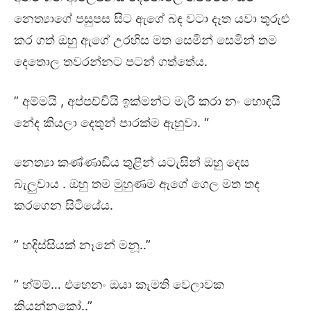
නෙත්‍යාගේ පසුපස සිට ඇගේ බඳ වටා දෑත යවා තුරුළු
කර ගත් ඔහු ඇගේ උරහිස මත සෙමින් සෙමින් තම
දෙතොල තවරන්නට පටන් ගත්තේය.
” අම්මයි , අප්පච්චියි ඉක්මන්ට මැරි කරා නං හොඳයි
නේද කියලා දෙතුන් පාරක්ම ඇහුවා. “
නෙත්‍යා කණ්ණාඩිය තුළින් යටැසින් ඔහු දෙස
බැලුවාය . ඔහු තම මුහුණම ඇගේ ගෙල මත තද
කරගෙන සිටියේය.
” හදිස්සියක් නෑනේ මනූ..”
” හ්ම්ම්… එහෙනං ඔයා කැමති වෙලාවක
කියන්නකෝ..”