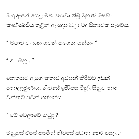
ඔහු ඇගේ ගෙල මත හොවා තිබූ මුහුණ ඔසවා
කණ්ණාඩිය තුළින් ඈ දෙස බලා මඳ සිනාවක් පෑවේය.
” ඔයාව මං යන ගමන් දාගෙන යන්නං “
” අ.. මනූ…”
නෙත්‍යාට ඇගේ කතාව අවසන් කිරීමට ඉඩක්
නොලැබුණාය. නිවසේ ඉදිරිපස විදුලි සීනුව නාද
වන්නට පටන් ගත්තේය.
” මේ වෙලාවේ කවුද ?”
මනුහස් එසේ අසමින් නිවසේ ප්‍රධාන දොර අසලට