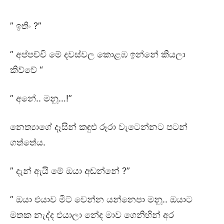
” ඉතිං ?”
” අප්පච්චි මේ දවස්වල කොළඹ ඉන්නේ කියලා
කිව්වේ “
” අනේ.. මනූ…!”
නෙත්‍යාගේ දෑසින් කඳුළු රූරා වැටෙන්නට පටන්
ගත්තේය.
” දැන් ඇයි මේ ඔයා අඬන්නේ ?”
” ඔයා එයාව මීට් වෙන්න යන්නෙපා මනූ.. ඔයාට
මතක නැද්ද එයාලා නේද මාව ගෙනිහින් අර