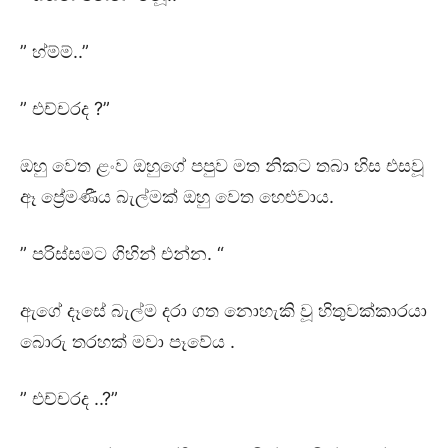
” හ්ම්ම්..”
” එච්චරද ?”
ඔහු වෙත ළංව ඔහුගේ පපුව මත නිකට තබා හිස එසවූ
ඈ ප්‍රේමණීය බැල්මක් ඔහු වෙත හෙළුවාය.
” පරිස්සමට ගිහින් එන්න. “
ඇගේ දෑසේ බැල්ම දරා ගත නොහැකි වූ හිතුවක්කාරයා
බොරු තරහක් මවා පෑවේය .
” එච්චරද ..?”