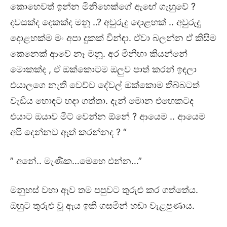
කොහෙවත් ඉන්න මිනිහෙක්ගේ ඇඟේ ගැහුවේ ?
දවසක්ද දෙකක්ද මනූ ..? අවුරුදු දොළහක් .. අවුරුදු
දොළහක්ම මං අපා දුකක් වින්ඳා. ඒවා බලන්න ඒ කිසිම
කෙනෙක් ආවේ නෑ මනූ. අර මිනිහා කියන්නේ
මොකක්ද , ඒ ඔක්කොටම ඔලුව පාත් කරන් ඉඳලා
එයාලගෙ නැති වෙච්ච දේවල් ඔක්කොම තිබ්බටත්
වැඩිය හොඳට හදා ගත්තා. දැන් මොන එහෙකටද
එයාට ඔයාව මීට් වෙන්න ඕනේ ? ආයෙම .. ආයෙම
අපි දෙන්නව ඈත් කරන්නද ? “
” අනේ.. මැණික…මෙහෙ එන්න…”
මනුහස් වහා ඈව තම පපුවට තුරුළු කර ගත්තේය.
ඔහුට තුරුළු වූ ඇය ඉකි ගසමින් හඬා වැළපුණාය.