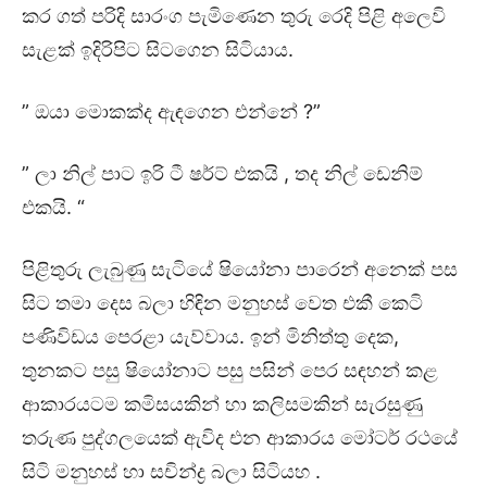
කර ගත් පරිදි සාරංග පැමිණෙන තුරු රෙදි පිළි අලෙවි
සැළක් ඉදිරිපිට සිටගෙන සිටියාය.
” ඔයා මොකක්ද ඇඳගෙන එන්නේ ?”
” ලා නිල් පාට ඉරි ටී ෂර්ට් එකයි , තද නිල් ඩෙනිම්
එකයි. “
පිළිතුරු ලැබුණු සැටියේ ෂියෝනා පාරෙන් අනෙක් පස
සිට තමා දෙස බලා හිඳින මනුහස් වෙත එකී කෙටි
පණිවිඩය පෙරළා යැව්වාය. ඉන් මිනිත්තු දෙක,
තුනකට පසු ෂියෝනාට පසු පසින් පෙර සඳහන් කළ
ආකාරයටම කමිසයකින් හා කලිසමකින් සැරසුණු
තරුණ පුද්ගලයෙක් ඇවිද එන ආකාරය මෝටර් රථයේ
සිටි මනුහස් හා සචින්ද්‍ර බලා සිටියහ .