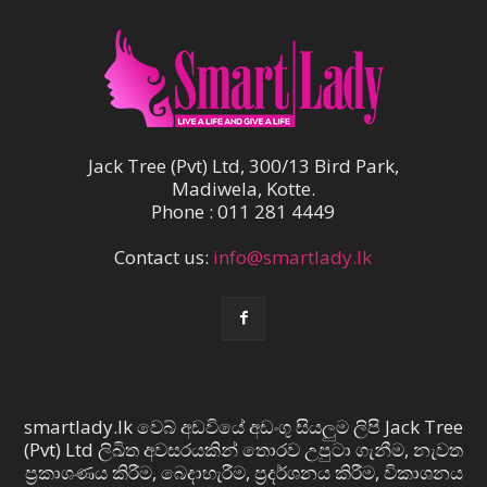
Jack Tree (Pvt) Ltd, 300/13 Bird Park,
Madiwela, Kotte.
Phone : 011 281 4449
Contact us:
info@smartlady.lk
smartlady.lk වෙබ් අඩවියේ අඩංගු සියලුම ලිපි Jack Tree
(Pvt) Ltd ලිඛිත අවසරයකින් තොරව උපුටා ගැනීම, නැවත
ප්‍රකාශණය කිරීම, බෙදාහැරීම, ප්‍රදර්ශනය කිරීම, විකාශනය