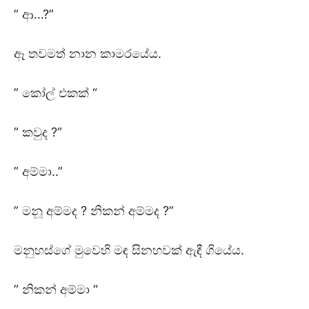
” ආ…?”
ඈ තවමත් නාන කාමරයේය.
” කෝල් එකක් “
” කවුද ?”
” අම්මා..”
” මනූ අම්මද ? නිකන් අම්මද ?”
මනුහස්ගේ මුවෙහි මඳ සිනහවක් ඇඳී ගියේය.
” නිකන් අම්මා “