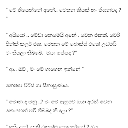
” මේ තියෙන්නේ අනේ.. මෙතන කීයක් නං තියනවද ?
“
” අයියෝ .. මේවා නෙමෙයි අනේ . වෙන එකක්. චෙරි
පින්ක් කලර් එක. මෙතන මේ බොක්ස් එකේ උඩමයි
මං තියලා තිබ්බේ. ඔයා ගත්තද ?”
” ආ.. ඔව් , මං මේ ගාගෙන ඉන්නේ “
නෙත්‍යා චිරිස් ගා සිනාසුණාය.
” මොනාද මනූ ..? මං මේ ඇහුවේ ඔයා අරන් වෙන
කොහෙන් හරි තිබ්බද කියලා ?”
” ඉතිං දැන් නැති එකක්ම හොයන්නේ ? ඔය