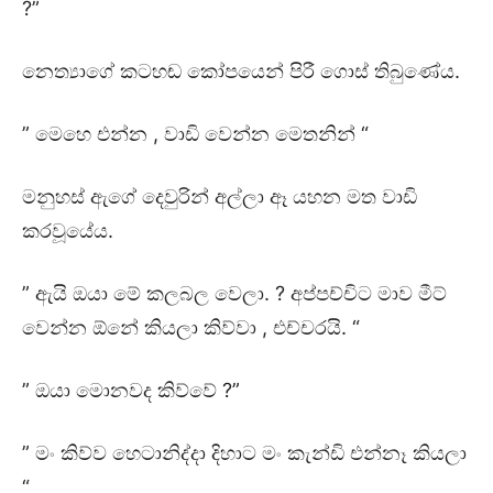
?”
නෙත්‍යාගේ කටහඬ කෝපයෙන් පිරී ගොස් තිබුණේය.
” මෙහෙ එන්න , වාඩි වෙන්න මෙතනින් “
මනුහස් ඇගේ දෙවුරින් අල්ලා ඈ යහන මත වාඩි
කරවූයේය.
” ඇයි ඔයා මේ කලබල වෙලා. ? අප්පච්චිට මාව මීට්
වෙන්න ඕනේ කියලා කිව්වා , එච්චරයි. “
” ඔයා මොනවද කිව්වේ ?”
” මං කිව්ව හෙටානිද්දා දිහාට මං කැන්ඩි එන්නෑ කියලා
“