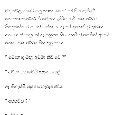
මඳ වේලාවකට පසු නාන කාමරයේ සිට පැමිණි
නෙත්‍යා කණ්ණාඩි මේසය ඉදිරියට වී කොණ්ඩය
පිසදමන්නට පටන් ගත්තාය. ඇගේ අතෙහි වූ තුවාය
අතට ගත් මනුහස් ඈ පසුපස සිට සෙමින් සෙමින් ඇගේ
තෙත කොණ්ඩය පිස දැමුවේය.
” මොනාද මනූ අම්මා කිව්වේ ?”
” අම්මා නෙමෙයි කතා කළේ “
ඈ තිගැස්සී පසුපස හැරුණේය.
” අප්පච්චි ? ”