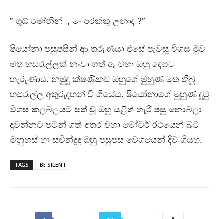
” ගුඩ් මෝනින් , මං පරක්කු උනාද ?”
ෂියෝනා පසුපසින් ආ තරුණයා එසේ පැවසූ විගස මුව
මත හසරැල්ලක් නංවා ගත් ඈ වහා ඔහු දෙසට
හැරුණාය. නමුදු ක්ෂණිකව ඔහුගේ මුහුණ මත තිබූ
හසරැල්ල අතුරුදහන් වී ගියේය. ෂියෝනාගේ මුහුණ දුටු
විගස කලබලයට පත් වූ ඔහු යළිත් හැරී පසු නොබලා
දුවන්නට පටන් ගත් අතර වහා මෝටර් රථයෙන් බට
මනුහස් හා සචින්ද්‍රද ඔහු පසුපස වේගයෙන් දිව ගියහ.
TAGS
BE SILENT