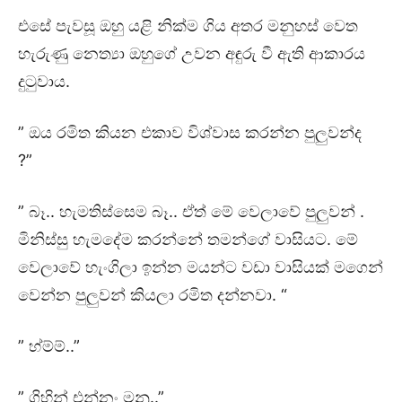
එසේ පැවසූ ඔහු යළි නික්ම ගිය අතර මනුහස් වෙත
හැරුණු නෙත්‍යා ඔහුගේ උවන අඳුරු වී ඇති ආකාරය
දුටුවාය.
” ඔය රමිත කියන එකාව විශ්වාස කරන්න පුලුවන්ද
?”
” බෑ.. හැමතිස්සෙම බෑ.. ඒත් මේ වෙලාවේ පුලුවන් .
මිනිස්සු හැමදේම කරන්නේ තමන්ගේ වාසියට. මේ
වෙලාවේ හැංගිලා ඉන්න මයන්ට වඩා වාසියක් මගෙන්
වෙන්න පුලුවන් කියලා රමිත දන්නවා. “
” හ්ම්ම්..”
” ගිහින් එන්නං මනූ..”