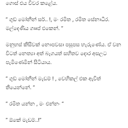
ගොස් එය විවර කළේය.
” ගුඩ් මෝනින් සර්.. !, මං රමිත , රමිත සේනාධීර.
මල්දෙණිය ගෲප් එකෙන්. “
මනුහස් කිසිවක් නොපවසා පසුපස හැරුණේය. ඒ වන
විටත් නෙත්‍යා අත් බෑගයත් සහිතව දොර අසලට
පැමිණෙමින් සිටියාය.
” ගුඩ් මෝනින් මැඩම් ! , වෙහිකල් එක ඇවිත්
තියෙන්නේ. “
” රමිත යන්න , මං එන්නං “
” ඕකේ මැඩම්..!”