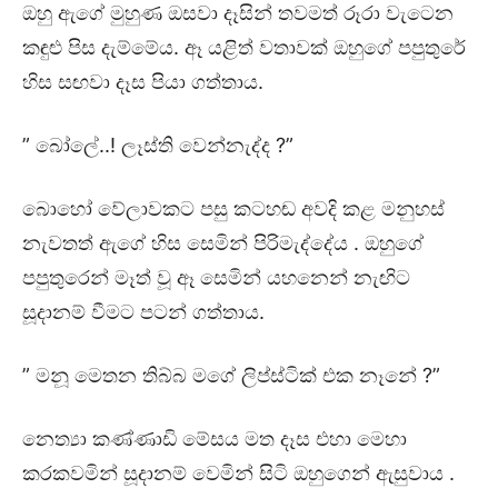
ඔහු ඇගේ මුහුණ ඔසවා දෑසින් තවමත් රූරා වැටෙන
කඳුළු පිස දැම්මේය. ඈ යළිත් වතාවක් ඔහුගේ පපුතුරේ
හිස සඟවා දෑස පියා ගත්තාය.
” බෝලේ..! ලෑස්ති වෙන්නැද්ද ?”
බොහෝ වේලාවකට පසු කටහඬ අවදි කළ මනුහස්
නැවතත් ඇගේ හිස සෙමින් පිරිමැද්දේය . ඔහුගේ
පපුතුරෙන් මෑත් වූ ඈ සෙමින් යහනෙන් නැඟිට
සූදානම් වීමට පටන් ගත්තාය.
” මනූ මෙතන තිබ්බ මගේ ලිප්ස්ටික් එක නෑනේ ?”
නෙත්‍යා කණ්ණාඩි මේසය මත දෑස එහා මෙහා
කරකවමින් සූදානම් වෙමින් සිටි ඔහුගෙන් ඇසුවාය .