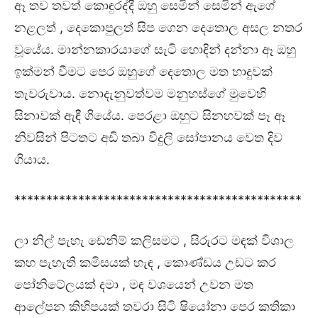
ඈ තව තවත් කොඳුරද්දී ඔහු සෙමින් සෙමින් ඇගේ
නළලත් , දෙකොපුලත් සිප ගෙන දෙතොල අසල නතර
වූයේය. මාන්නකාරයාගේ සැටි හොඳින් දන්නා ඈ ඔහු
ඉක්මන් වීමට පෙර ඔහුගේ දෙතොල මත හාදුවක්
තැවරුවාය. නොදැනුවත්වම මනුහස්ගේ මුවෙහි
සිනාවක් ඇඳී ගියේය. පෙරළා ඔහුට සිනහවක් පෑ ඈ
නිවසින් පිටතට අඩි තබා විදුලි සෝපානය වෙත දිව
ගියාය.
*********************************************
ලා නිල් පැහැ ඩෙනිම් කලිසමට , සිරුරට මඳක් විශාල
කහ පැහැති කමිසයක් හැඳ , කොණ්ඩය උඩට කර
පෝනිටේලයක් දමා , මඳ වශයෙන් උවන මත
ආලේපන කිහිපයක් තවරා සිටි ෂියෝනා පෙර කතිකා