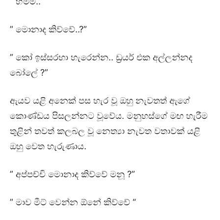
” හ්ම්ම්..”
” මොනාද කිව්වේ..?”
” කෝ ඉස්සරහා හැරෙන්න.. ඩ්‍රයර් එක අල්ලන්නද
බෝලේ ?”
ඇයව යළි අනෙක් පස හැර වූ ඔහු නැවතත් ඇගේ
කොණ්ඩය පිසලන්නට වූවේය. මනුහස්ගේ මඟ හැරීම
තුළින් තවත් කලබල වූ නෙත්‍යා නැවත වතාවක් යළි
ඔහු වෙත හැරුණාය.
” අප්පච්චි මොනාද කිව්වේ මනූ ?”
” මාව මීට් වෙන්න ඕනේ කිව්වේ “