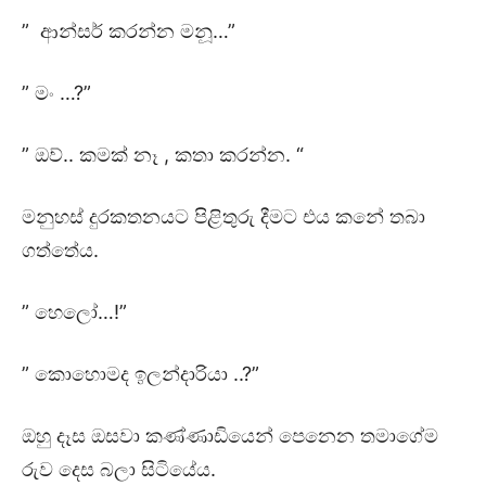
” ආන්සර් කරන්න මනූ…”
” මං …?”
” ඔව්.. කමක් නෑ , කතා කරන්න. “
මනුහස් දුරකතනයට පිළිතුරු දීමට එය කනේ තබා
ගත්තේය.
” හෙලෝ…!”
” කොහොමද ඉලන්දාරියා ..?”
ඔහු දෑස ඔසවා කණ්ණාඩියෙන් පෙනෙන තමාගේම
රුව දෙස බලා සිටියේය.