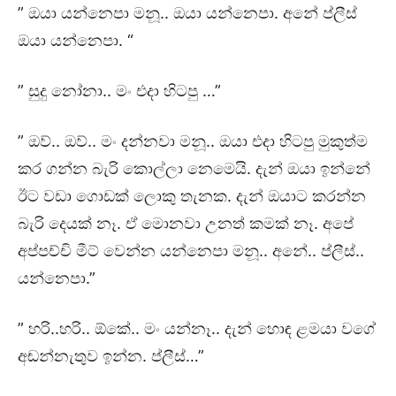
” ඔයා යන්නෙපා මනූ.. ඔයා යන්නෙපා. අනේ ප්ලීස්
ඔයා යන්නෙපා. “
” සුදු නෝනා.. මං එදා හිටපු …”
” ඔව්.. ඔව්.. මං දන්නවා මනූ.. ඔයා එදා හිටපු මුකුත්ම
කර ගන්න බැරි කොල්ලා නෙමෙයි. දැන් ඔයා ඉන්නේ
ඊට වඩා ගොඩක් ලොකු තැනක. දැන් ඔයාට කරන්න
බැරි දෙයක් නෑ. ඒ මොනවා උනත් කමක් නෑ. අපේ
අප්පච්චි මීට් වෙන්න යන්නෙපා මනූ.. අනේ.. ප්ලීස්..
යන්නෙපා.”
” හරි..හරි.. ඕකේ.. මං යන්නෑ.. දැන් හොඳ ළමයා වගේ
අඬන්නැතුව ඉන්න. ප්ලීස්…”