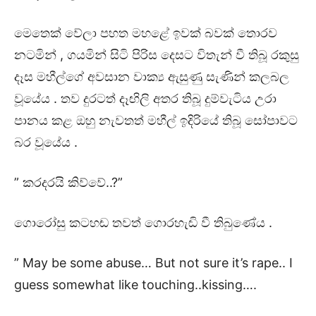
මෙතෙක් වේලා පහත මහළේ ඉවක් බවක් තොරව
නටමින් , ගයමින් සිටි පිරිස දෙසට විතැන් වී තිබූ රකුසු
දෑස මහීල්ගේ අවසාන වාක්‍ය ඇසුණු සැණින් කලබල
වූයේය . තව දුරටත් දෑඟිලි අතර තිබූ දුම්වැටිය උරා
පානය කළ ඔහු නැවතත් මහීල් ඉදිරියේ තිබූ සෝපාවට
බර වූයේය .
” කරදරයි කිව්වේ..?”
ගොරෝසු කටහඬ තවත් ගොරහැඬි වී තිබුණේය .
” May be some abuse… But not sure it’s rape.. I
guess somewhat like touching..kissing….