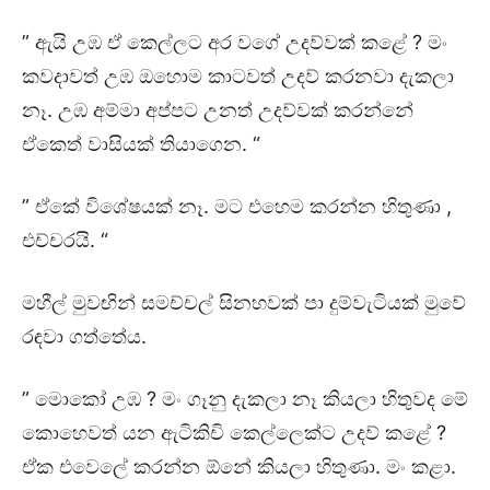
” ඇයි උඹ ඒ කෙල්ලට අර වගේ උදව්වක් කළේ ? මං
කවදාවත් උඹ ඔහොම කාටවත් උදව් කරනවා දැකලා
නෑ. උඹ අම්මා අප්පට උනත් උදව්වක් කරන්නේ
ඒකෙත් වාසියක් තියාගෙන. “
” ඒකේ විශේෂයක් නෑ. මට එහෙම කරන්න හිතුණා ,
එච්චරයි. “
මහීල් මුවඟින් සමච්චල් සිනහවක් පා දුම්වැටියක් මුවේ
රඳවා ගත්තේය.
” මොකෝ උඹ ? මං ගෑනු දැකලා නෑ කියලා හිතුවද මේ
කොහෙවත් යන ඇටිකිචි කෙල්ලෙක්ට උදව් කළේ ?
ඒක එවෙලේ කරන්න ඕනේ කියලා හිතුණා. මං කළා.