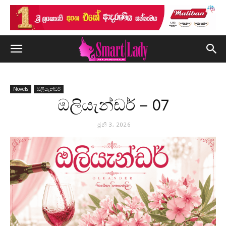
Novels
ඔලියැන්ඩර්
ඔලියැන්ඩර් – 07
ජූනි 3, 2026