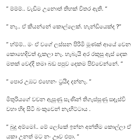
” ම්ම්ම්.. වැඩිම උනොත් තිහක් විතර ඇති. “
” නෑ.. ඒ කියන්නේ කොල්ලෙක්. හැන්ඩියෙක්ද ?”
” හ්ම්ම්.. මං ඒ වගේ ලස්සන පිරිමි මූණක් ආයේ වෙන
කොහෙදිවත් දැකලා නෑ. හැබැයි අර රකුසු ඇස් දෙක
මතක් වෙද්දි තමා බඩ පපුව දෙකම පිච්චෙන්නේ. “
” පොර උඹට එහෙනං ට්‍රයිද දන්නෑ. “
මිතුරියගේ වචන ඇසුණු සැණින් තිගැස්සුණු සඳැස්වි
වහා හිඳ සිටි බංකුවෙන් නැඟිට්ටාය .
” බුදු අම්මෝ.. මේ ලෝකේ ඉන්න අන්තිම කොල්ලා ඒ
යකා උනත් මට නං ඌව එපා. “