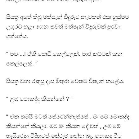
සියත්‍ර අතේ තිබූ මත්පැන් වීදුරුව නැවතත් එක හුස්මට
උගුරට හළා ගෙන තවත් මත්පැන් වීදුරුවක් පුරවා
ගත්තේය.
” මචං…! ඒකි පොඩි කෙල්ලෙක්. මාර කට්ටක් කන
කෙල්ලෙක්. “
සියත්‍ර වහා රකුසු දෑස මිතුරා වෙතට විතැන් කළේය.
” උඹ මොකද්ද කියන්නේ ? “
” ඒක තමයි මටත් තේරෙන්නැත්තේ . මං මේ මොකද්ද
කියන්නේ කියලා. මට මං කියන දේ වත් , උඹ මේ
හැසිරෙන විදිහවත් තේරුම් ගන්න බෑ. මොකද මීට