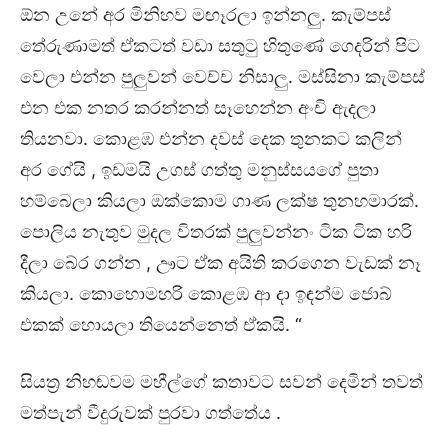
ඕන උනේ අර මිනිහව මඟෑරලා ඉන්නලු. කැම්පස්
තේරුණාමත් ඒකටත් වඩා සතුටු හිතුණේ ගෙදරින් පිට
වෙලා එන්න පුලුවන් වෙච්ච නිසාලු. මස්සිනා කැම්පස්
එන එක නතර කරන්නත් සෑහෙන්න අංචි ඇදලා
තියනවා. කොළඹ එන්න දවස් දෙක තුනකට කලින්
අර ගේයි , ඉඩමයි උගස් ගත්තු මනුස්සයගේ පුතා
හම්බෙලා කියලා ඔක්කොම ගාණ ලක්ෂ තුනහමාරක්.
පොලිය නැතුව මුදල විතරක් පුලුවන්නං ටික ටික හරි
දීලා බේර ගන්න , ඌට ඒක අයිති කරගෙන වැඩක් නෑ
කියලා. කොහොමහරි කොළඹ ආ දා ඉඳන්ම ජොබ්
එකක් හොයලා තියෙන්නෙත් ඒකයි. “
සියත්‍ර නිහඬවම මහීල්ගේ කතාවට සවන් දෙමින් තවත්
මත්පැන් වීදුරුවක් පුරවා ගත්තේය .