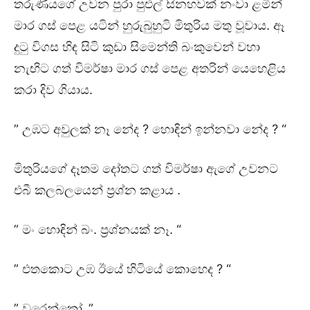
තරුණියගේ උවන පුරා පුළුල් සිනහවක් නංවා ළමින්
මාර ගස් පෙළ යටින් හුරුබුහුටි මිතුරිය මතු වූවාය. ඈ
දුටු විගස හිඳ සිටි කුඩා සිමෙන්ති බංකුවෙන් වහා
නැඟිට ගත් විමර්ෂා මාර ගස් පෙළ අතරින් යෙහෙළිය
කරා දිව ගියාය.
” උඹට අවුලක් නෑ නේද ? හොඳින් ඉන්නවා නේද ? “
මිතුරියගේ දෑතම දෝතට ගත් විමර්ෂා ඇගේ උවනට
එබී කලබලයෙන් ප්‍රශ්න කළාය .
” මං හොඳින් බං. ප්‍රශ්නයක් නෑ. “
” එතකොට උඹ ඊයේ හිටියේ කොහෙද ? “
” වරෙන්කෝ..”