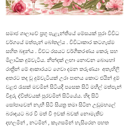
සමාජ ශාලාවේ ප්‍රභූ පැළැන්තියේ මේසයක් පුරා විවිධ
වර්ගයේ මත්පැන් බෝතල්ය . විවිධාකාර කටගැස්ම
සහිත බඳුන්ය . විව්ධ රසයට වර්ගීකරණය කෙරූ සහ
මිලාධික දුම්වැටිය. නින්දක් ලඟා නොවන බොහෝ
රාත්‍රීන් මේ ආකාරයට ගෙවා දමන තරුණයා අතැඟිලි
අතරට තද වූ දුම්වැටියක් උරා පානය කොට එයින් දුම්
වළළු රැසක් මවමින් සිටියදී පසෙක සිටි මහීල් මත්පැන්
වීදුරු ද්විත්වයක් පුරවමින් සිටියේය. හිඳ සිටි
සෝපාවෙන් නැඟී සිටි සියත්‍ර තමා සිටින උඩුමහලේ
බරාඳයට බර වී මත් වී ඉවක් බවක් නොමැතිව
දඟලමින් , නටමින් , කෑගසමින් හැසිරෙන පහත