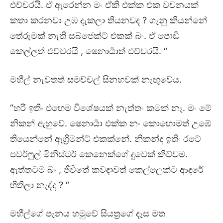
එච්චරයි. ඒ ඇරෙන්න මං ඒකි එක්ක එක වචනයක්
කතා කරනවා උඹ දැකලා තියනවද ? ගෑනු කියන්නේ
තේරුමක් නැති සබ්ජෙක්ට් එකක් බං. ඒ පොඩි
කෙල්ලත් එච්චරයි , ෂෙනාර්‍යාත් එච්චරයි. “
මහීල් නැවතත් සමච්චල් සිනහවක් නැඟුවේය.
“හරි ඉතිං එහෙම විශේෂයක් නැත්තං කමක් නෑ. මං මේ
නිකන් ඇහුවේ. ෂෙනාර්‍යා එක්ක නං කොහොමත් උඹේ
තියෙන්නේ ඇග්‍රිමන්ට් එකක්නේ. නිකන්ද ඉතිං රටේ
පවර්ෆුල් මිනිස්ටර් කෙනෙක්ගේ දුවෙක් කිව්වම.
ඇත්තටම බං , ජීවිතේ කවදාවත් කෙල්ලෙක්ට ආදරේ
හිතිලා නැද්ද ? “
මහීල්ගේ පැනය හමුවේ සියත්‍රගේ දෑස මත