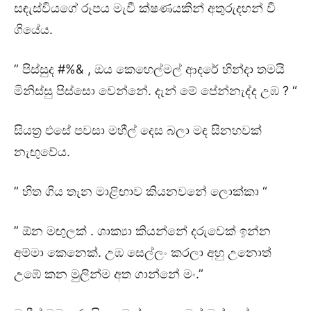
සඳැස්වියගේ රූපය මැවී ක්ෂණයකින් අතුරුදහන් වී
ගියේය.
” පිස්සුද #%& , ඔය කෙහෙල්මල් ආදරේ හින්දා තමයි
මිනිස්සු පිස්සො වෙන්නේ. දැන් මේ පේන්නැද්ද උඹ ? “
සියත්‍ර එසේ පවසා මහීල් දෙස බලා මඳ සිනහවක්
නැඟුවේය.
” හිත ගිය තැන මාළිඟාව කියනවනේ ලොක්කා “
” ඕන මඟුලක් . ශාක්‍යා කියන්නේ දරුවෙක් ඉන්න
අම්මා කෙනෙක්. උඹ සෙල්ලං කරලා අහු උනොත්
උඹේ කන මුලින්ම අත ගාන්නේ මං.”