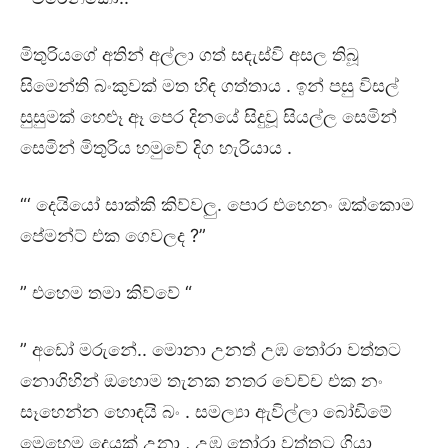
මිතුරියගේ අතින් අල්ලා ගත් සඳැස්වි අසල තිබූ
සිමෙන්ති බංකුවක් මත හිඳ ගත්තාය . ඉන් පසු විසල්
සුසුමක් හෙළූ ඈ පෙර දිනයේ සිදුවූ සියල්ල සෙමින්
සෙමින් මිතුරිය හමුවේ දිග හැරියාය .
“‘ දෙයියෝ සාක්කි කිව්වලු. පොර එහෙනං ඔක්කොම
පේමන්ට් එක ගෙවලද ?”
” එහෙම තමා කිව්වේ “
” අඩෝ මරුනේ.. මොනා උනත් උඹ තෝරා වත්තට
නොගිහින් ඔහොම තැනක නතර වෙච්ච එක නං
සෑහෙන්න හොඳයි බං . සමල්‍යා ඇවිල්ලා බෝඩිමේ
මෙහෙම දෙයක් උනා , උඹ තෝරා වත්‍තට ගියා