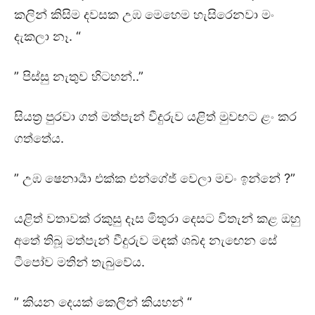
කලින් කිසිම දවසක උඹ මෙහෙම හැසිරෙනවා මං
දැකලා නෑ. “
” පිස්සු නැතුව හිටහන්..”
සියත්‍ර පුරවා ගත් මත්පැන් වීදුරුව යළිත් මුවඟට ළං කර
ගත්තේය.
” උඹ ෂෙනාර්‍යා එක්ක එන්ගේජ් වෙලා මචං ඉන්නේ ?”
යළිත් වතාවක් රකුසු දෑස මිතුරා දෙසට විතැන් කළ ඔහු
අතේ තිබූ මත්පැන් වීදුරුව මඳක් ශබ්ද නැඟෙන සේ
ටීපෝව මතින් තැබුවේය.
” කියන දෙයක් කෙලින් කියහන් “