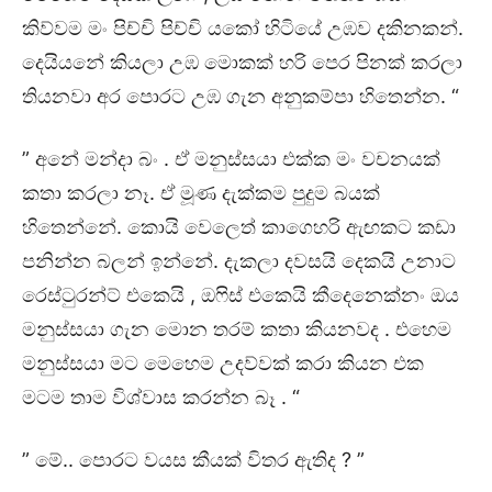
කිව්වම මං පිච්චි පිච්චි යකෝ හිටියේ උඹව දකිනකන්.
දෙයියනේ කියලා උඹ මොකක් හරි පෙර පිනක් කරලා
තියනවා අර පොරට උඹ ගැන අනුකම්පා හිතෙන්න. “
” අනේ මන්දා බං . ඒ මනුස්සයා එක්ක මං වචනයක්
කතා කරලා නෑ. ඒ මූණ දැක්කම පුදුම බයක්
හිතෙන්නේ. කොයි වෙලෙත් කාගෙහරි ඇඟකට කඩා
පනින්න බලන් ඉන්නේ. දැකලා දවසයි දෙකයි උනාට
රෙස්ටුරන්ට් එකෙයි , ඔෆිස් එකෙයි කීදෙනෙක්නං ඔය
මනුස්සයා ගැන මොන තරම් කතා කියනවද . එහෙම
මනුස්සයා මට මෙහෙම උදව්වක් කරා කියන එක
මටම තාම විශ්වාස කරන්න බෑ . “
” මේ.. පොරට වයස කීයක් විතර ඇතිද ? ”