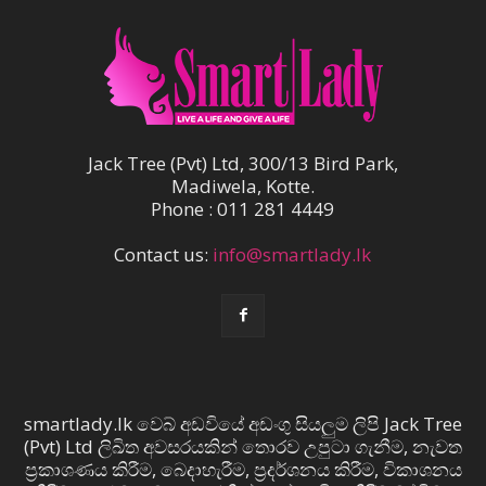
Jack Tree (Pvt) Ltd, 300/13 Bird Park,
Madiwela, Kotte.
Phone : 011 281 4449
Contact us:
info@smartlady.lk
smartlady.lk වෙබ් අඩවියේ අඩංගු සියලුම ලිපි Jack Tree
(Pvt) Ltd ලිඛිත අවසරයකින් තොරව උපුටා ගැනීම, නැවත
ප්‍රකාශණය කිරීම, බෙදාහැරීම, ප්‍රදර්ශනය කිරීම, විකාශනය