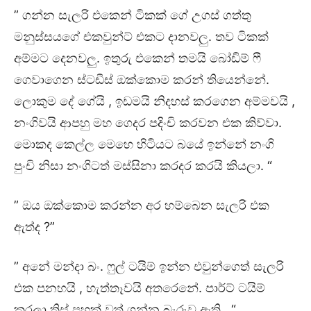
” ගන්න සැලරි එකෙන් ටිකක් ගේ උගස් ගත්තු
මනුස්සයගේ එකවුන්ට් එකට දානවලු. තව ටිකක්
අම්මට දෙනවලු. ඉතුරු එකෙන් තමයි බෝඩිම් ෆී
ගෙවාගෙන ස්ටඩීස් ඔක්කොම කරන් තියෙන්නේ.
ලොකුම දේ ගේයි , ඉඩමයි නිදහස් කරගෙන අම්මවයි ,
නංගිවයි ආපහු මහ ගෙදර පදිංචි කරවන එක කිව්වා.
මොකද කෙල්ල මෙහෙ හිටියට බයේ ඉන්නේ නංගි
පුංචි නිසා නංගිටත් මස්සිනා කරදර කරයි කියලා. “
” ඔය ඔක්කොම කරන්න අර හම්බෙන සැලරි එක
ඇත්ද ?”
” අනේ මන්දා බං. ෆුල් ටයිම් ඉන්න එවුන්ගෙත් සැලරි
එක පනහයි , හැත්තෑවයි අතරෙනේ. පාර්ට් ටයිම්
කරලා තිස් පහක් වත් ගන්න බැරුව ඇති . “