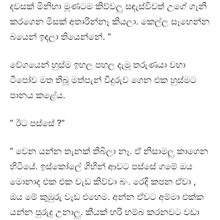
දවසක් මිනිහා මූණටම කිව්වලු සඳැස්විවත් උගේ ගෑනි
කරගෙන මිසක් අතාරින්නෑ කියලා. කෙල්ල සෑහෙන්න
බයෙන් ඉඳලා තියෙන්නේ. “
වේගයෙන් හුස්ම ඉහල පහල දැමූ තරුණයා වහා
ටීපෝව මත තිබූ මත්පැන් වීදුරුව ගෙන එක හුස්මට
පානය කළේය.
” ඊට පස්සේ ?”
” වෙන යන්න තැනක් තිබිලා නෑ. ඒ නිසාමලු කාගෙන
හිටියේ. ඉස්කෝලේ ගිහින් ආවට පස්සේ ගමේ ඔය
මොනාද එක එක වැඩ කිව්වා බං. රෙදි කපන ඒවා ,
ඔය මේ කුඹුරු වැඩ එහෙම. අන්න ඒවට අම්මා එක්ක
යන්න පුරුදු උනාලු. කීයක් හරි හම්බ කරනවට වඩා