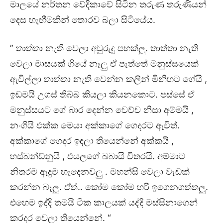
මාලයේ නර්තන වේදිකාවේ සිටින තරුණ තරුණියන්
දෙස හැඟීමකින් තොරව බලා සිටියේය.
” තාත්තා නැති වෙලා අවුරුදු පහක්ලු. තාත්තා නැති
වෙලා මාසයක් ගියේ නෑලු ඒ පැත්තේ මනුස්සයෙක්
ඇවිල්ලා තාත්‍තා නැති වෙන්න කලින් මිනිහට ගේයි ,
ඉඩමයි උගස් තිබ්බ කියලා කියනකොට. පස්සේ ඒ
මනුස්සයට ගේ බාර දෙන්න වෙච්ච නිසා අම්මයි ,
නංගියි එක්ක මෙයා අක්කාගේ ගෙදරට ඇවිත්.
අක්කාගේ ගෙදර ඉඳලා තියෙන්නේ අක්කයි ,
හස්බන්ඩ්නුයි , එයලගේ බබායි විතරයි. අම්මාට
නිතරම ඇදුම හැදෙනවලු . මහන්සි වෙලා වැඩක්
කරන්න බෑලු. ඒත්.. කෝම කෝම හරි ඉගෙනගත්තලු.
එහෙම ඉද්දි තමයි ටික කාලයක් යද්දි මස්සිනාගෙන්
කරදර වෙලා තියෙන්නේ. “