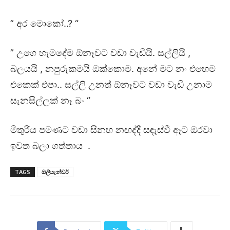
” අර මොකෝ..? “
” උගෙ හැමදේම ඕනෑවට වඩා වැඩියි. සල්ලියි ,
බලයයි , නපුරුකමයි ඔක්කොම. අනේ මට නං එහෙම
එකෙක් එපා.. සල්ලි උනත් ඕනෑවට වඩා වැඩි උනාම
සැනසිල්ලක් නෑ බං “
මිතුරිය පමණට වඩා සිනහ නඟද්දී සඳැස්වී ඈට ඔරවා
ඉවත බලා ගත්තාය .
TAGS
ඔලියැන්ඩර්