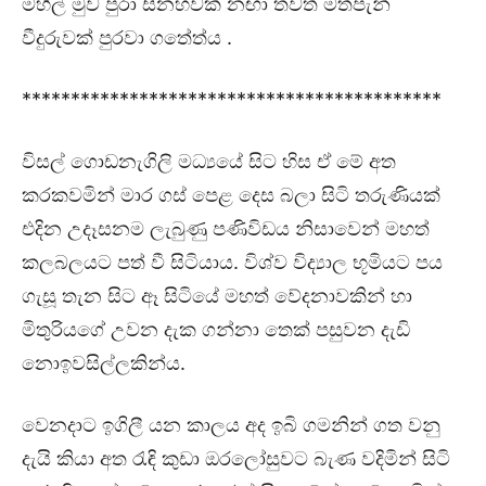
මහීල් මුව පුරා සිනහවක් නඟා තවත් මත්පැන්
වීදුරුවක් පුරවා ගත්‍තේය .
*******************************************
විසල් ගොඩනැගිලි මධ්‍යයේ සිට හිස ඒ මේ අත
කරකවමින් මාර ගස් පෙළ දෙස බලා සිටි තරුණියක්
එදින උදෑසනම ලැබුණු පණිවිඩය නිසාවෙන් මහත්
කලබලයට පත් වී සිටියාය. විශ්ව විද්‍යාල භූමියට පය
ගැසූ තැන සිට ඈ සිටියේ මහත් වේදනාවකින් හා
මිතුරියගේ උවන දැක ගන්නා තෙක් පසුවන දැඩි
නොඉවසිල්ලකින්ය.
වෙනදාට ඉගිලී යන කාලය අද ඉබි ගමනින් ගත වනු
දැයි කියා අත රැඳි කුඩා ඔරලෝසුවට බැණ වදිමින් සිටි