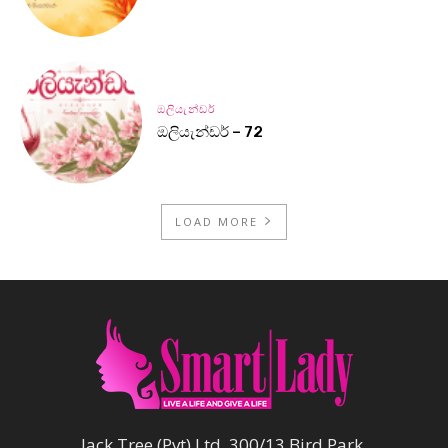
ඔලියැන්ඩර්
ඔලියැන්ඩර් – 72
LOAD MORE
Jack Tree (Pvt) Ltd, 300/13 Bird Park,