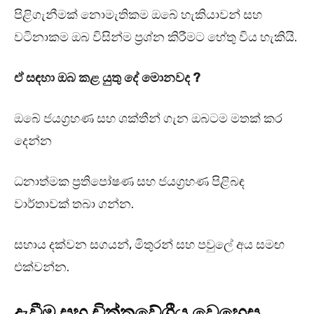
පිළිගැනීමක් නොමැතිකම ඔබේ හැකියාවන් සහ
වටිනාකම ඔබ විසින්ම ප්‍රශ්න කිරීමට හේතු විය හැකියි.
ඒ සඳහා ඔබ කළ යුතු දේ මොනවද ?
ඔබේ ජයග්‍රහණ සහ ශක්තීන් ගැන ඔබටම මතක් කර
දෙන්න
ධනාත්මක ප්‍රතිපෝෂණ සහ ජයග්‍රහණ පිළිබඳ
වාර්තාවක් තබා ගන්න.
සහාය දක්වන සගයන්, මිතුරන් සහ පවුලේ අය සමඟ
එක්වන්න.
දැවීම සහ චිත්තවේගීය වෙහෙස