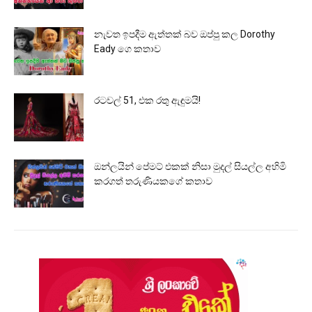
නැවත ඉපදීම ඇත්තක් බව ඔප්පු කල Dorothy
Eady ගෙ කතාව
රටවල් 51, එක රතු ඇඳුමයි!
ඔන්ලයින් පේමට් එකක් නිසා මුදල් සියල්ල අහිමි
කරගත් තරුණියකගේ කතාව