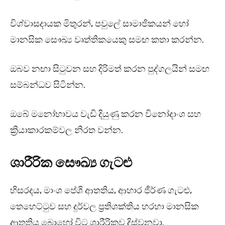
විශ්වාසදායක මිතුරන්, පවුලේ සාමාජිකයන් හෝ
මානසික සෞඛ්‍ය වෘත්තිකයෙකු සමඟ කතා කරන්න.
ඔබව නඟා සිටුවන සහ දිරිමත් කරන පුද්ගලයින් සමඟ
සම්බන්ධව සිටින්න.
ඔබේ මනෝභාවය වැඩි දියුණු කරන විනෝදාංශ සහ
ක්‍රියාකාරකම්වල නිරත වන්න.
ශාරීරික සෞඛ්‍ය ගැටළු
හිසරදය, මාංශ පේශි ආතතිය, ආහාර ජීර්ණ ගැටළු,
තෙහෙට්ටුව සහ දුර්වල ප්‍රතිශක්තිය හරහා මානසික
ආතතිය බොහෝ විට ශාරීරිකව දිස්වනවා.