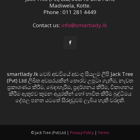
Madiwela, Kotte.
Phone : 011 281 4449
Contact us:
info@smartlady.lk
smartlady.lk වෙබ් අඩවියේ අඩංගු සියලුම ලිපි Jack Tree
(Pvt) Ltd ලිඛිත අවසරයකින් තොරව උපුටා ගැනීම, නැවත
ප්‍රකාශණය කිරීම, බෙදාහැරීම, ප්‍රදර්ශනය කිරීම, විකාශනය
කිරීම ඇතුළුව කුමන අයුරකින් හෝ භාවිත කිරීම බුද්ධිමය
දේපල පනත යටතේ සිරදඬුවම් ලැබිය හැකි වරදකි.
© Jack Tree (Pvt) Ltd |
Privacy Policy
|
Terms