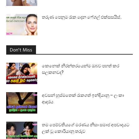
තරුණ පෙනුම රැක දෙන ෆේශල් එක්සසයිස්..
Don't Miss
කෙනෙක් නිරන්තරයෙන්ම ඔබව පහත් කර
සලකනවද?
අවසන් හුස්මතෙක් රැකගත් ඉන්දියානු – ලංකා
ආදරය
තම පෙම්වතියගේ මරණය නිසා සමාජ අපවාදයට
ලක් වූ කොරියානු තරුව