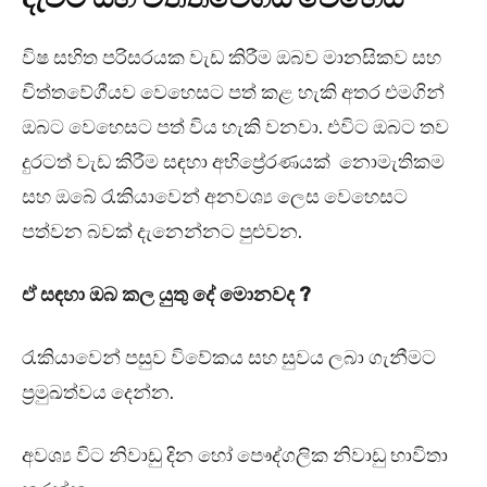
විෂ සහිත පරිසරයක වැඩ කිරීම ඔබව මානසිකව සහ
චිත්තවේගීයව වෙහෙසට පත් කළ හැකි අතර එමගින්
ඔබට වෙහෙසට පත් විය හැකි වනවා. එවිට ඔබට තව
දුරටත් වැඩ කිරීම සඳහා අභිප්‍රේරණයක් නොමැතිකම
සහ ඔබේ රැකියාවෙන් අනවශ්‍ය ලෙස වෙහෙසට
පත්වන බවක් දැනෙන්නට පුළුවන.
ඒ සඳහා ඔබ කල යුතු දේ මොනවද ?
රැකියාවෙන් පසුව විවේකය සහ සුවය ලබා ගැනීමට
ප්‍රමුඛත්වය දෙන්න.
අවශ්‍ය විට නිවාඩු දින හෝ පෞද්ගලික නිවාඩු භාවිතා