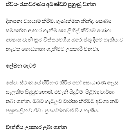
ස්වයං රැකවරණය අඛණ්ඩව පුහුණු වන්න
දිනපතා ව්‍යායාම කිරීම, ගුණාත්මක නින්ද, සෞඛ්‍ය
සම්පන්න ආහාර ගැනීම සහ ලිහිල් කිරීමේ යෝගා
අභ්‍යාස වැනි ක්‍රම චිත්තවේගීය ඔරොත්තු දීමේ හැකියාව
නැවත ගොඩනඟා ගැනීමට උපකාරී වනවා.
ලේඛන ගැටළු
සේවා ස්ථානයේ හිරිහැර කිරීම හෝ අසාධාරණ ලෙස
සැලකීම සිදුවුවහොත්, එවැනි සිදුවීම් පිළිබඳ වාර්තා
තබා ගන්න. ඔබට ගැටලුව වාර්තා කිරීමට අවශ්‍ය නම්
පසුකාලීනව ඒවා ප්‍රයෝජනවත් විය හැකිය.
වෘත්තීය උපකාර ලබා ගන්න