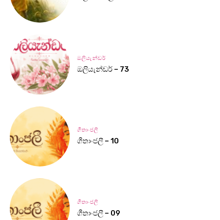
ඔලියැන්ඩර්
ඔලියැන්ඩර් – 73
ගීතාංජලී
ගීතාංජලී – 10
ගීතාංජලී
ගීතාංජලී – 09