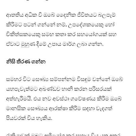
ආතතිය අධික වී ඔබේ දෛනික ජීවිතයට බලපෑම්
කිරීමට පටන් ගන්නේ නම්, උපදේශකයෙකු හෝ
චිකිත්සකයෙකු සමඟ කතා කර සහයෝගයක් සහ
ඒවාට මුහුණ දීමේ උපාය මාර්ග ලබා ගන්න.
නිසි තීරණ ගන්න
සමහර විට සෞඛ්‍ය සම්පන්නම විසඳුම වන්නේ ඔබේ
යහපැවැත්මට අඛණ්ඩව හානි කරන පරිසරයක්
අත්හැරීමයි. එය නව අවස්ථා ගවේෂණය කිරීම ඔබේ
මානසික සෞඛ්‍යය ආරක්ෂා කිරීම සඳහා වැදගත්
පියවරක් විය හැකිය.
රැකියාවක් ඔබට අභියෝග කර සහාය විය යුතු අතර