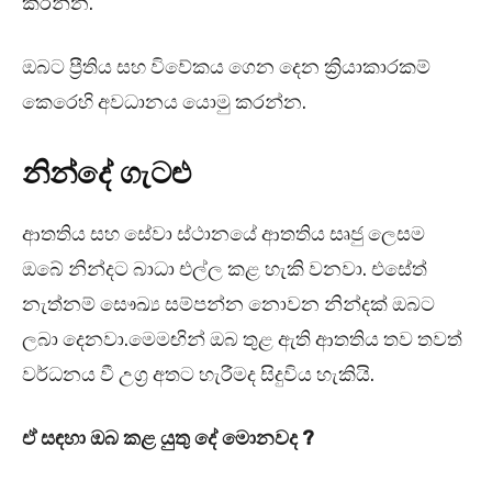
කරන්න.
ඔබට ප්‍රීතිය සහ විවේකය ගෙන දෙන ක්‍රියාකාරකම්
කෙරෙහි අවධානය යොමු කරන්න.
නින්දේ ගැටළු
ආතතිය සහ සේවා ස්ථානයේ ආතතිය සෘජු ලෙසම
ඔබේ නින්දට බාධා එල්ල කළ හැකි වනවා. එසේත්
නැත්නම් සෞඛ්‍ය සම්පන්න නොවන නින්දක් ඔබට
ලබා දෙනවා.මෙමඟින් ඔබ තුළ ඇති ආතතිය තව තවත්
වර්ධනය වී උග්‍ර අතට හැරීමද සිදුවිය හැකියි.
ඒ සඳහා ඔබ කළ යුතු දේ මොනවද ?