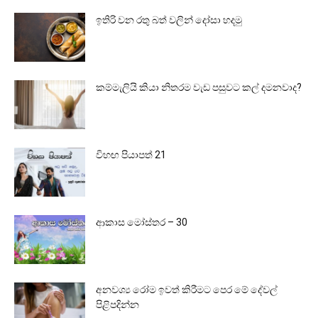
ඉතිරි වන රතු බත් වලින් දෝසා හදමු
කම්මැලියි කියා නිතරම වැඩ පසුවට කල් දමනවාද?
විහඟ පියාපත් 21
ආකාස මෝස්තර – 30
අනවශ්‍ය රෝම ඉවත් කිරීමට පෙර මේ දේවල්
පිළිපදින්න