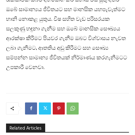
ඔබේ සාමාන්‍යය ජීවිතයට සහ මානසික යහපැවැත්මට
හානි නොකළ යුතුය. විෂ සහිත වැඩ පරිසරයක
සලකුණු හඳුනා ගැනීම සහ ඔබේ මානසික සෞඛ්‍යය
ආරක්ෂා කිරීමට පියවර ගැනීම ඔබට විශ්වාසය නැවත
ලබා ගැනීමට, ආතතිය අඩු කිරීමට සහ සෞඛ්‍ය
සම්පන්න සාමාන්‍ය ජීවිතයක් නිර්මාණය කරගැනීමටට
උපකාරී වෙනවා.
Related Articles