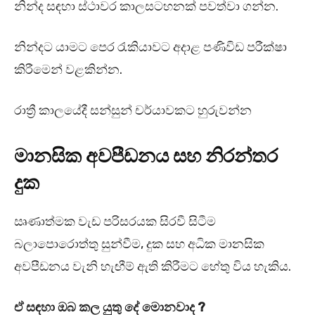
නින්ද සඳහා ස්ථාවර කාලසටහනක් පවත්වා ගන්න.
නින්දට යාමට පෙර රැකියාවට අදාළ පණිවිඩ පරීක්ෂා
කිරීමෙන් වළකින්න.
රාත්‍රී කාලයේදී සන්සුන් චර්යාවකට හුරුවන්න
මානසික අවපීඩනය සහ නිරන්තර
දුක
ඍණාත්මක වැඩ පරිසරයක සිරවී සිටීම
බලාපොරොත්තු සුන්වීම, දුක සහ අධික මානසික
අවපීඩනය වැනි හැඟීම් ඇති කිරීමට හේතු විය හැකිය.
ඒ සඳහා ඔබ කල යුතු දේ මොනවාද ?