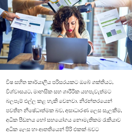
විෂ සහිත කාර්යාලීය පරිසරයකට ඔබේ ශක්තියට,
විශ්වාසයට, මානසික සහ ශාරීරික යහපැවැත්මට
බලපෑම් එල්ල කළ හැකි වෙනවා. නිරන්තරයෙන්
පවතින නිෂේධාත්මක බව, අසාධාරණ ලෙස සැලකීම,
අධික පීඩනය හෝ සහයෝගය නොමැතිකම රැකියාව
අධික ලෙස හා ආතතියෙන් පිරි එකක් බවට