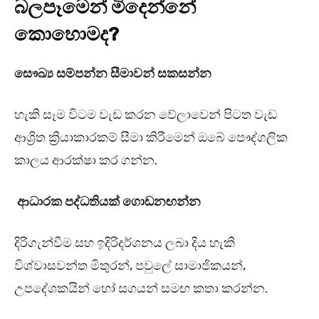
බලපෑමෙන් මිදෙන්නේ
කොහොමද?
සෞඛ්‍ය සම්පන්න සීමාවන් සකසන්න
හැකි සෑම විටම වැඩ කරන වේලාවෙන් පිටත වැඩ
ආශ්‍රිත ක්‍රියාකාරකම් සීමා කිරීමෙන් ඔබේ පෞද්ගලික
කාලය ආරක්ෂා කර ගන්න.
ආධාරක පද්ධතියක් ගොඩනඟන්න
දිරිගැන්වීම සහ ඉදිරිදර්ශනය ලබා දිය හැකි
විශ්වාසවන්ත මිතුරන්, පවුලේ සාමාජිකයන්,
උපදේශකයින් හෝ සගයන් සමඟ කතා කරන්න.