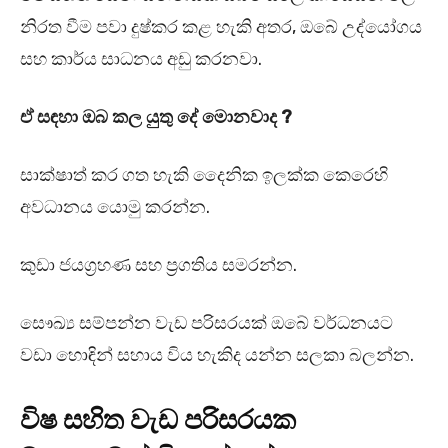
නිරත වීම පවා දුෂ්කර කළ හැකි අතර, ඔබේ උද්යෝගය
සහ කාර්ය සාධනය අඩු කරනවා.
ඒ සඳහා ඔබ කල යුතු දේ මොනවාද ?
සාක්ෂාත් කර ගත හැකි දෛනික ඉලක්ක කෙරෙහි
අවධානය යොමු කරන්න.
කුඩා ජයග්‍රහණ සහ ප්‍රගතිය සමරන්න.
සෞඛ්‍ය සම්පන්න වැඩ පරිසරයක් ඔබේ වර්ධනයට
වඩා හොඳින් සහාය විය හැකිද යන්න සලකා බලන්න.
විෂ සහිත වැඩ පරිසරයක