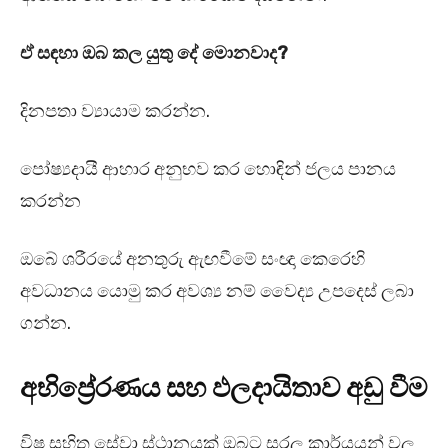
ඒ සඳහා ඔබ කල යුතු දේ මොනවාද?
දිනපතා ව්‍යායාම කරන්න.
පෝෂ්‍යදායී ආහාර අනුභව කර හොඳින් ජලය පානය
කරන්න
ඔබේ ශරීරයේ අනතුරු ඇඟවීමේ සංඥා කෙරෙහි
අවධානය යොමු කර අවශ්‍ය නම් වෛද්‍ය උපදෙස් ලබා
ගන්න.
අභිප්‍රේරණය සහ ඵලදායිතාව අඩු වීම
විෂ සහිත සේවා ස්ථානයක් ඔබට සරල කාර්යයන් වල