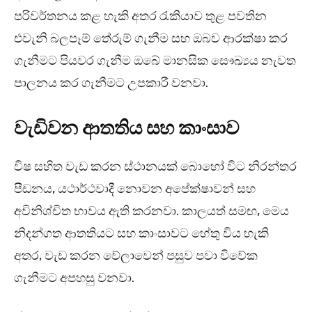
පරිවර්තනය කළ හැකි අතර රැකියාව තුළ පවතින
එවැනි බලපෑම් තේරුම් ගැනීම සහ ඔබව ආරක්ෂා කර
ගැනීමට පියවර ගැනීම ඔබේ මානසික සෞඛ්‍යය නැවත
පාලනය කර ගැනීමට උපකාරී වනවා.
වැඩිවන ආතතිය සහ කාංසාව
විෂ සහිත වැඩ කරන ස්ථානයක් බොහෝ විට නිරන්තර
පීඩනය, යථාර්ථවාදී නොවන අපේක්ෂාවන් සහ
අවිනිශ්චිත භාවය ඇති කරනවා. කාලයත් සමඟ, මෙය
නිදන්ගත ආතතියට සහ කාංසාවට හේතු විය හැකි
අතර, වැඩ කරන වේලාවෙන් පසුව පවා විවේක
ගැනීමට අපහසු වනවා.