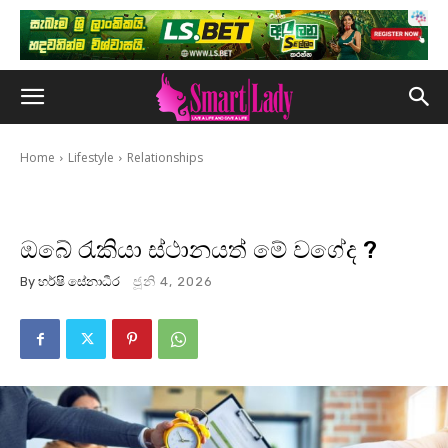
Home
Lifestyle
Relationships
ඔබේ රැකියා ස්ථානයත් මේ වගේද ?
By
හර්ෂි සේනාධීර
ජූනි 4, 2026