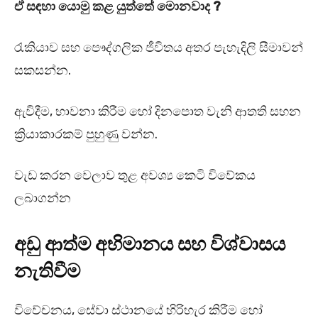
ඒ සඳහා යොමු කළ යුත්තේ මොනවාද ?
රැකියාව සහ පෞද්ගලික ජීවිතය අතර පැහැදිලි සීමාවන්
සකසන්න.
ඇවිදීම, භාවනා කිරීම හෝ දිනපොත වැනි ආතති සහන
ක්‍රියාකාරකම් පුහුණු වන්න.
වැඩ කරන වෙලාව තුළ අවශ්‍ය කෙටි විවේකය
ලබාගන්න
අඩු ආත්ම අභිමානය සහ විශ්වාසය
නැතිවීම
විවේචනය, සේවා ස්ථානයේ හිරිහැර කිරීම හෝ