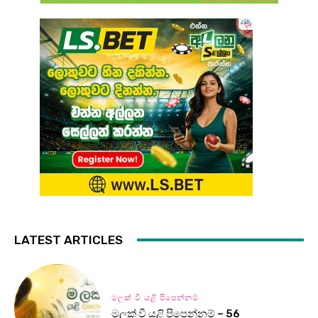
LATEST ARTICLES
මලක් වී යළි පිපෙන්නම්
මලක් වී යළි පිපෙන්නම් – 56