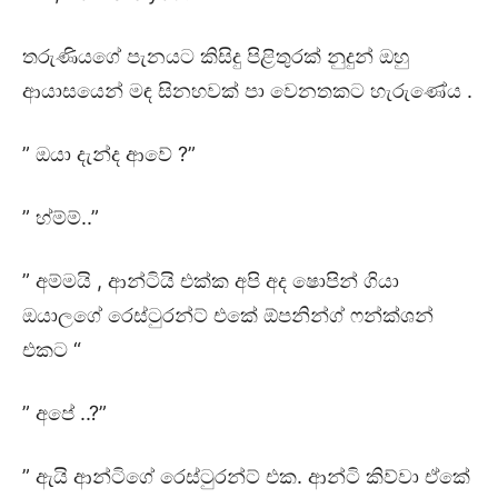
තරුණියගේ පැනයට කිසිදු පිළිතුරක් නුදුන් ඔහු
ආයාසයෙන් මඳ සිනහවක් පා වෙනතකට හැරුණේය .
” ඔයා දැන්ද ආවේ ?”
” හ්ම්ම්..”
” අම්මයි , ආන්ටියි එක්ක අපි අද ෂොපින් ගියා
ඔයාලගේ රෙස්ටුරන්ට් එකේ ඕපනින්ග් ෆන්ක්ශන්
එකට “
” අපේ ..?”
” ඇයි ආන්ටිගේ රෙස්ටුරන්ට් එක. ආන්ටි කිව්වා ඒකේ