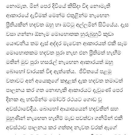
නොමැත. මින් පෙර දිවියේ කිසිදා විඳ නොමැති
ආකාරයේ දැවීමක් මෙන්ම එතුළින්ම නැඟෙන
ප්‍රීතියකින් හදවත ඔහු හා ඔට්ටු අල්ලමින් සිටියේය. දෑස
වසා ගන්නා ඕනෑම මොහොතක හුරුබුහුටි කුඩා
යෞවනිය තම දෑස් අද්දර මැවෙන ආකාරයත් එකී සෑම
මොහොතකම හදවත පුරා නැඟ එන ප්‍රීතිමත් හැඟීම්
මතින් මුව පුරා හසරැල් නැඟෙන ආකාරයත් ඔහු
බොහෝ වාරයක් විඳ ඇත්තේය. ජීවිතයේ පළමු
වතාවට අන් අයෙකුගේ කඳුළක් දැක හදවත තමාටත්
පාලනය කර ගත නොහැකි ආකාරයට දැවුණේ පෙර
දිනක ඈ හඬමින්ම මෝටර් රථයට ගොඩ වූ
අවස්ථාවේදීය. බොහෝ ආයාසයෙන් හදවතින් සහ
මුහුණින් නැඟෙන හැඟීම් මැඩ පවත්වා ගනිමින් එකී
අවස්ථාව පාලනය කර ගත්තද නැවත වරක් ඇගේ