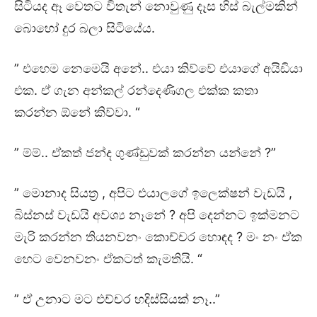
සිටියද ඈ වෙතට විතැන් නොවුණු දෑස හිස් බැල්මකින්
බොහෝ දුර බලා සිටියේය.
” එහෙම නෙමෙයි අනේ.. එයා කිව්වේ එයාගේ අයිඩියා
එක. ඒ ගැන අන්කල් රන්දෙණිගල එක්ක කතා
කරන්න ඕනේ කිව්වා. “
” ම්ම්.. ඒකත් ජන්ද ගුණ්ඩුවක් කරන්න යන්නේ ?”
” මොනාද සියත්‍ර , අපිට එයාලගේ ඉලෙක්ෂන් වැඩයි ,
බිස්නස් වැඩයි අවශ්‍ය නෑනේ ? අපි දෙන්නට ඉක්මනට
මැරි කරන්න තියනවනං කොච්චර හොඳද ? මං නං ඒක
හෙට වෙනවනං ඒකටත් කැමතියි. “
” ඒ උනාට මට එච්චර හදිස්සියක් නෑ..”