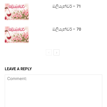
ඔලියැන්ඩර් – 71
ඔලියැන්ඩර් – 70
LEAVE A REPLY