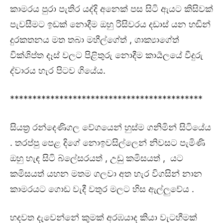
කාමරය පුරා පැතිර යද්දි අනෙක් පස සිටි ඇයට කිසිවක්
පැවසීමට ඉඩක් නොදීම ඔහු රිසිවරය දඩාස් යන හඬින්
දුරකතනය මත තබා මහීල්ගේත් , ශාක්‍යාගේත්
වික්ශිප්ත දෑස් වලට පිළිතුරු නොදීම කාර්‍යලයේ වීදුරු
ද්වාරය හැර පිටව ගියේය.
*******************************************
සියත්‍ර රන්දෙණිගල වේගයෙන් හුස්ම ගනිමින් සිටියේය
. තරප්පු පෙළ දිගේ නොඉවසිල්ලෙන් නිවසට පැමිණි
ඔහු හැඳ සිටි බ්ලේසරයත් , උඩු කමිසයත් , යට
කමිසයත් යහන මතම ගලවා අත හැර විගසින් නාන
කාමරයට ගොඩ වැදී වතුර මලට හිස ඇල්ලුවේය .
හදවත දැවෙන්නේ කුමක් අරඹයාද කියා වැටහීමක්