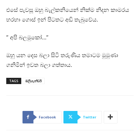
එසේ පැවසූ ඔහු බැල්කනියෙන් නික්ම නිදන කාමරය
හරහා ගොස් ඉන් පිටතට අඩි තැබුවේය.
” අපි බලමුකෝ…”
ඔහු යන දෙස බලා සිටි තරුණිය තමාටම මුමුණා
ගනිමින් ඉවත බලා ගත්තාය.
TAGS
ඔලියැන්ඩර්
Facebook
Twitter