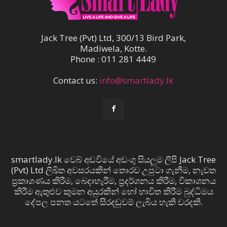
Jack Tree (Pvt) Ltd, 300/13 Bird Park,
Madiwela, Kotte.
Phone : 011 281 4449
Contact us:
info@smartlady.lk
smartlady.lk වෙබ් අඩවියේ අඩංගු සියලුම ලිපි Jack Tree
(Pvt) Ltd ලිඛිත අවසරයකින් තොරව උපුටා ගැනීම, නැවත
ප්‍රකාශණය කිරීම, බෙදාහැරීම, ප්‍රදර්ශනය කිරීම, විකාශනය
කිරීම ඇතුළුව කුමන අයුරකින් හෝ භාවිත කිරීම බුද්ධිමය
දේපල පනත යටතේ සිරදඬුවම් ලැබිය හැකි වරදකි.