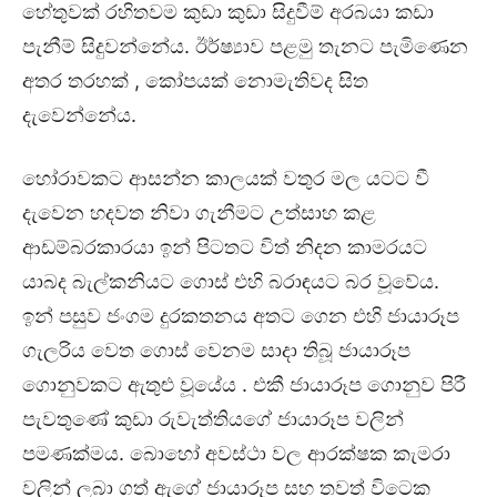
හේතුවක් රහිතවම කුඩා කුඩා සිදුවීම් අරබයා කඩා
පැනීම් සිදුවන්නේය. ඊර්ෂ්‍යාව පළමු තැනට පැමිණෙන
අතර තරහක් , කෝපයක් නොමැතිවද සිත
දැවෙන්නේය.
හෝරාවකට ආසන්න කාලයක් වතුර මල යටට වී
දැවෙන හදවත නිවා ගැනීමට උත්සාහ කළ
ආඩම්බරකාරයා ඉන් පිටතට විත් නිදන කාමරයට
යාබද බැල්කනියට ගොස් එහි බරාඳයට බර වූවේය.
ඉන් පසුව ජංගම දුරකතනය අතට ගෙන එහි ජායාරූප
ගැලරිය වෙත ගොස් වෙනම සාදා තිබූ ජායාරූප
ගොනුවකට ඇතුළු වූයේය . එකී ජායාරූප ගොනුව පිරී
පැවතුණේ කුඩා රුවැත්තියගේ ජායාරූප වලින්
පමණක්මය. බොහෝ අවස්ථා වල ආරක්ෂක කැමරා
වලින් ලබා ගත් ඇගේ ජායාරූප සහ තවත් විටෙක