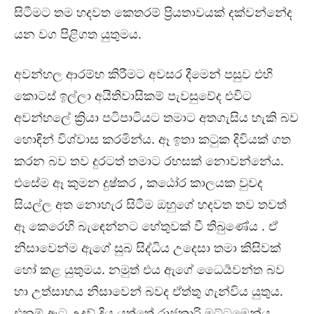
සිටීමට තම හදවත කෙතරම් ප්‍රියතාවයක් දක්වන්නේද
යන වග පිළිගත යුතුමය.
අවන්හල ආරම්භ කිරීමට අවසර දීමෙන් පසුව එහි
කොටස් ඉල්ලා අයිතිවාසිකම් පැවසුවේද එවිට
අවන්හලේ ක්‍රියා පටිපාටියට තමාට අතගැසිය හැකි බව
හොඳින් විශ්වාස කරමින්ය. ඈ ඉතා කටුක දිවියක් ගත
කරන බව තව දුරටත් තමාට රහසක් නොවන්නේය.
එසේම ඈ කුමන දුෂ්කර , කඨෝර කාලයක වුවද
සියල්ල අත නොහැර සිටීම ඔහුගේ හදවත තව තවත්
ඈ කෙරෙහි බැඳෙන්නට හේතුවක් වී තිබුණේය . ඒ
නිසාවෙන්ම ඇගේ සුබ සිද්ධිය උදෙසා තමා කිසිවක්
හෝ කළ යුතුමය. නමුත් එය ඇගේ ධෛර්‍යවන්ත බව
හා උත්සාහය නිසාවෙන් බවද ඒත්‍තු ගැන්විය යුතුය.
එනම් ඈට උදව් දිය යුත්තේ රාජකාරි මට්ටමෙන්ය .