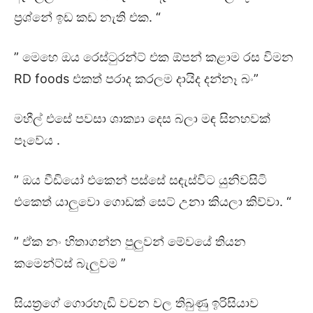
ප්‍රශ්නේ ඉඩ කඩ නැති එක. “
” මෙහෙ ඔය රෙස්ටුරන්ට් එක ඕපන් කළාම රස විමන
RD foods එකත් පරාද කරලම දායිද දන්නෑ බං”
මහීල් එසේ පවසා ශාක්‍යා දෙස බලා මඳ සිනහවක්
පෑවේය .
” ඔය වීඩියෝ එකෙන් පස්සේ සඳැස්විට යුනිවසිටි
එකෙත් යාලුවො ගොඩක් සෙට් උනා කියලා කිව්වා. “
” ඒක නං හිතාගන්න පුලුවන් මේවයේ තියන
කමෙන්ට්ස් බැලුවම ”
සියත්‍රගේ ගොරහැඬි වචන වල තිබුණු ඉරිසියාව