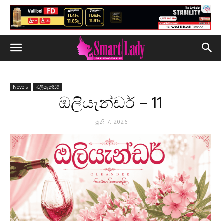
Novels
ඔලියැන්ඩර්
ඔලියැන්ඩර් – 11
ජූනි 7, 2026