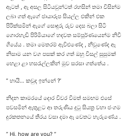
ඈටත් , ඈ අසල සිටියවුන්ටත් රහසින් තමා විසින්ම
ලබා ගත් ඇගේ ජායාරූප සියල්ල එකින් එක
පිරික්සමින් ඇගේ සොඳුරු රුව දෙස බලා සිටි
ගොරහැඬි පිරිමියාගේ හදවත සම්පූර්ණයෙන්ම නිවී
ගියේය . තමා මෙතරම් ඇවිළුණේද , නිවුණේද ඈ
නිසාම යන වග පසක් කර ගත් ඔහු විසල් සුසුමක්
හෙළා ළා හසරැල්ලකින් මුව සරසා ගත්තේය .
” හායි… කවුද ඉන්නේ ?’
නිදන කාමරයේ දොර විවර වීමත් සමඟම එසේ
පවසමින් ඇතුළට ආ තරුණිය දුටු සියත්‍ර වහා ජංගම
දුරකතනයේ තීරය වසා දමා ඈ වෙතට හැරුණේය .
” Hi, how are you? “