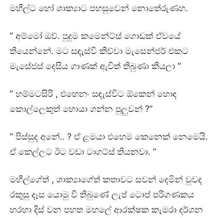
මහීල්ට හෝ ශාක්‍යාට පහසුවෙන් නොතේරුණහ.
” අම්මෝ ඔව්. පුදුම කමෙන්ට්ස් ගොඩක් ඒවයේ
තියෙන්නේ. මට සඳැස්වි කිව්වා මැසෙන්ජර් එකට
මැසේජස් දෙසිය ගාණක් ඇවිත් තිබුණා කියලා “
” හම්මටසිරි , එහෙනං සඳැස්විට ඕකෙන් හොඳ
කොල්ලෙකුත් හොයා ගන්න පුලුවන් ?”
” පිස්සුද අනේ.. ? ඒ ළමයා එහෙම කෙනෙක් නෙමෙයි.
ඒ කෙල්ලට ඊට වඩා ටාගට්ස් තියනවා. “
මහීල්ගේත් , ශාක්‍යාගේත් කතාවට සවන් දෙමින් වුවද
රකුසු දෑස යොමු වී තිබුණේ ලැප් ටොප් පරිගණකය
හරහා දිස් වන පහත මහලේ ආරක්ෂක කැමරා දර්ශන