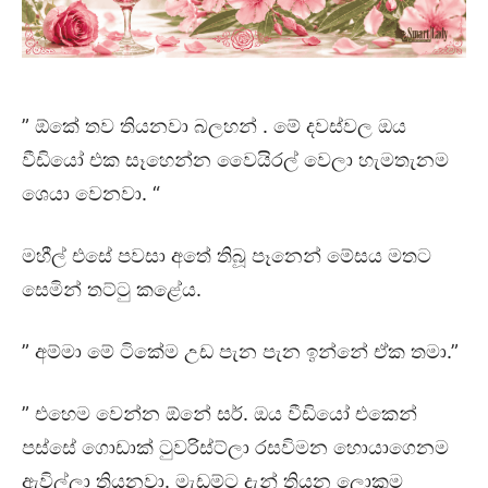
” ඕකේ තව තියනවා බලහන් . මේ දවස්වල ඔය
වීඩියෝ එක සෑහෙන්න වෛයිරල් වෙලා හැමතැනම
ශෙයා වෙනවා. “
මහීල් එසේ පවසා අතේ තිබූ පෑනෙන් මේසය මතට
සෙමින් තට්ටු කළේය.
” අම්මා මේ ටිකේම උඩ පැන පැන ඉන්නේ ඒක තමා.”
” එහෙම වෙන්න ඕනේ සර්. ඔය වීඩියෝ එකෙන්
පස්සේ ගොඩාක් ටුවරිස්ට්ලා රසවිමන හොයාගෙනම
ඇවිල්ලා තියනවා. මැඩම්ට දැන් තියන ලොකුම