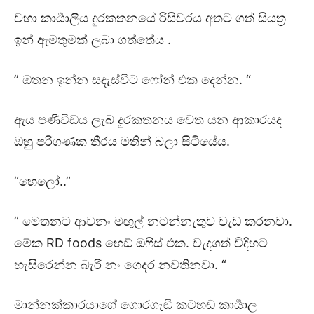
වහා කාර්‍යාලීය දුරකතනයේ රිසිවරය අතට ගත් සියත්‍ර
ඉන් ඇමතුමක් ලබා ගත්තේය .
” ඔතන ඉන්න සඳැස්විට ෆෝන් එක දෙන්න. “
ඇය පණිවිඩය ලැබ දුරකතනය වෙත යන ආකාරයද
ඔහු පරිගණක තීරය මතින් බලා සිටියේය.
“හෙලෝ..”
” මෙතනට ආවනං මඟුල් නටන්නැතුව වැඩ කරනවා.
මේක RD foods හෙඩ් ඔෆිස් එක. වැදගත් විදිහට
හැසිරෙන්න බැරි නං ගෙදර නවතිනවා. “
මාන්නක්කාරයාගේ ගොරගැඬි කටහඬ කාර්‍යාල