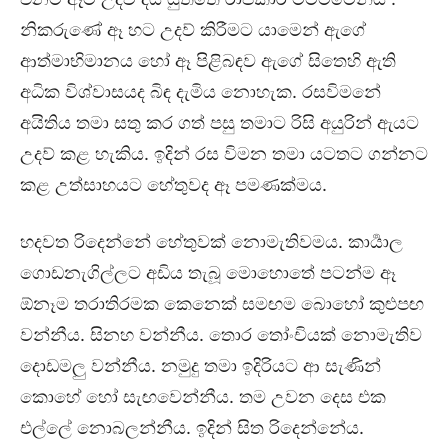
නිකරුණේ ඈ හට උදව් කිරීමට යාමෙන් ඇගේ
ආත්මාභිමානය හෝ ඈ පිළිබඳව ඇගේ සිතෙහි ඇති
අධික විශ්වාසයද බිඳ දැමිය නොහැක. රසවිමනේ
අයිතිය තමා සතු කර ගත් පසු තමාට රිසි අයුරින් ඇයට
උදව් කළ හැකිය. ඉදින් රස විමන තමා යටතට ගන්නට
කළ උත්සාහයට හේතුවද ඈ පමණක්මය.
හදවත රිදෙන්නේ හේතුවක් නොමැතිවමය. කාර්‍යාල
ගොඩනැගිල්ලට අඩිය තැබූ මොහොතේ පටන්ම ඈ
ඕනෑම තරාතිරමක කෙනෙක් සමඟම බොහෝ කුළුපඟ
වන්නීය. සිනහ වන්නීය. තොර තෝංචියක් නොමැතිව
දොඩමලු වන්නීය. නමුදු තමා ඉදිරියට ආ සැණින්
කොහේ හෝ සැඟවෙන්නීය. තම උවන දෙස එක
එල්ලේ නොබලන්නීය. ඉදින් සිත රිදෙන්නේය.