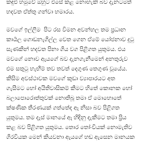
කඳුළු හමුවේ ඔහුට එසේ කළ නොහැකි බව දැනටමත්
හදවත ඒත්තු ගන්වා හමාරය.
මවගේ ඉල්ලීම පිට රස විමන අවන්හල තම ප්‍රධාන
කාර්‍යල ගොඩනැගිල්ල වෙත ගෙන ඒමේ යෝජනාව දුටු
සැණකින් හදවත පිනා ගිය වග පිළිගත යුතුමය. එය
මවගේ නොව ඇයගේ බව දැනගැනීමෙන් අනතුරුව
එම සතුටු හැඟීම් තව තවත් දෙගුණ තෙගුණ වූයේය.
කිසිම අවස්ථාවක මවගේ කුඩා ව්‍යාපාරයට අත
ගැසීමට හෝ අයිතිවාසිකම් කීමට හිතේ කොනක හෝ
බලාපොරොත්තුවක් නොතිබූ තමා ඒ මොහොතේ
ක්ෂණික තීරණයක් ගත්තේද ඈ නිසා බව පිළිගත
යුතුමය. තම දෑස් මානයේ ඈ හිඳිනු දැකීමට තමා ප්‍රිය
කළ බව පිළිගත යුතුමය. තොර තෝංචියක් නොමැතිව
ගිරවියක මෙන් කියවනා ඇයගේ හඬ ඇසෙන මානයක