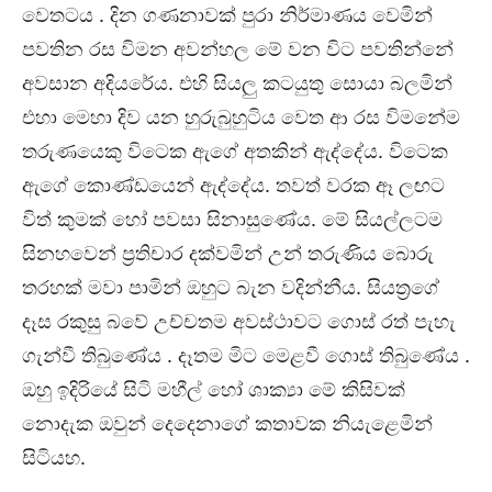
වෙතටය . දින ගණනාවක් පුරා නිර්මාණය වෙමින්
පවතින රස විමන අවන්හල මේ වන විට පවතින්නේ
අවසාන අදියරේය. එහි සියලු කටයුතු සොයා බලමින්
එහා මෙහා දිව යන හුරුබුහුටිය වෙත ආ රස විමනේම
තරුණයෙකු විටෙක ඇගේ අතකින් ඇද්දේය. විටෙක
ඇගේ කොණ්ඩයෙන් ඇද්දේය. තවත් වරක ඈ ලඟට
විත් කුමක් හෝ පවසා සිනාසුණේය. මේ සියල්ලටම
සිනහවෙන් ප්‍රතිචාර දක්වමින් උන් තරුණිය බොරු
තරහක් මවා පාමින් ඔහුට බැන වදින්නීය. සියත්‍රගේ
දෑස රකුසු බවේ උච්චතම අවස්ථාවට ගොස් රත් පැහැ
ගැන්වී තිබුණේය . දෑතම මිට මෙළවී ගොස් තිබුණේය .
ඔහු ඉදිරියේ සිටි මහීල් හෝ ශාක්‍යා මේ කිසිවක්
නොදැක ඔවුන් දෙදෙනාගේ කතාවක නියැළෙමින්
සිටියහ.