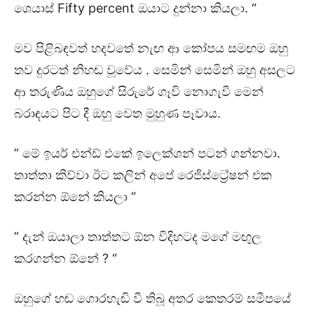
ශෙයාස් Fifty percent ඔයාට දුන්නා කියලා. “
මව පිළිබඳවත් හදවතේ නැඟ ආ කෝපය සමඟම ඔහු
තව දුරටත් නිහඬ වූවේය . සෙමින් සෙමින් ඔහු අසලට
ආ තරුණිය ඔහුගේ සිරුරේ ගෑවි නොගැවී මෙන්
බරාඳයට පිට දී ඔහු වෙත මුහුණ පෑවාය.
” මේ ඉයර් එන්ඩ් එකේ ඉලෙක්ශන් පටන් ගන්නවා.
තාත්‍තා කිව්වා ඊට කලින් අපේ රෙජිස්ට්‍රේෂන් එක
කරන්න ඕනේ කියලා “
” දැන් ඔයාලා තාත්තට ඕන විදිහටද මගේ මඟුල
කරගන්න ඕනේ ? “
ඔහුගේ හඬ ගොරහැඬි වී තිබූ අතර කෙතරම් සමීපයේ