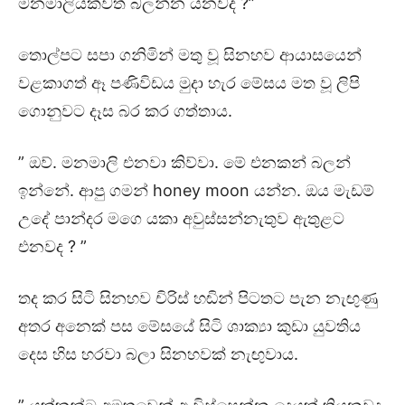
මනමාලියක්වත් බලන්න යනවද ?”
තොල්පට සපා ගනිමින් මතු වූ සිනහව ආයාසයෙන්
වළකාගත් ඈ පණිවිඩය මුදා හැර මේසය මත වූ ලිපි
ගොනුවට දෑස බර කර ගත්තාය.
” ඔව්. මනමාලි එනවා කිව්වා. මේ එනකන් බලන්
ඉන්නේ. ආපු ගමන් honey moon යන්න. ඔය මැඩම්
උදේ පාන්දර මගෙ යකා අවුස්සන්නැතුව ඇතුළට
එනවද ? ”
තද කර සිටි සිනහව චිරිස් හඬින් පිටතට පැන නැඟුණු
අතර අනෙක් පස මේසයේ සිටි ශාක්‍යා කුඩා යුවතිය
දෙස හිස හරවා බලා සිනහවක් නැඟුවාය.