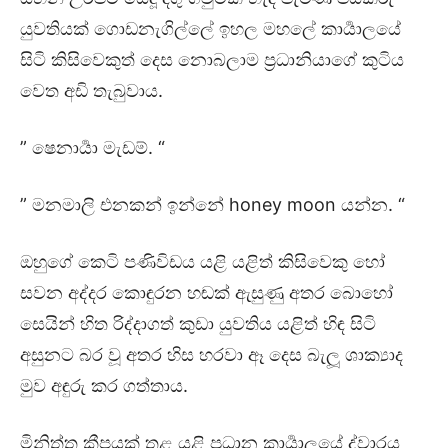
යුවතියක් ගොඩනැගිල්ලේ ඉහල මහලේ කාර්‍යාලයේ
සිටි කිසිවෙකුත් දෙස නොබලාම ප්‍රධානියාගේ කුටිය
වෙත අඩි තැබුවාය.
” ෂෙනාර්‍යා මැඩම්. “
” මනමාලි එනකන් ඉන්නේ honey moon යන්න. “
ඔහුගේ කෙටි පණිවිඩය යළි යළිත් කිසිවෙකු හෝ
සවන අද්දර කොඳුරන හඬක් ඇසුණු අතර බොහෝ
සෙයින් හිත රිද්දාගත් කුඩා යුවතිය යළිත් හිඳ සිටි
අසුනට බර වූ අතර හිස හරවා ඈ දෙස බැලූ ශාක්‍යාද
මුව අඳුරු කර ගත්තාය.
මිනිත්තු කීපයක් තුළ යළි ප්‍රධාන කාර්‍යාලයේ ද්වාරය