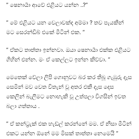
” ෂෙනාර්‍යා ආවේ එළියට යන්න ..?”
” මේ එළියට යන වෙලාවක්ද අම්මා ? තව පැයකින්
මට සෙරන්ඩිබ් එකේ මීටින් එක. “
” ඒකට තාත්තා ඉන්නවා. ඔයා ෂෙනාර්‍යා එක්ක එළියට
ගිහින් එන්න. මං ඒ කෙල්ලට ඉන්න කිව්වා. “
මෙතෙක් වේලා ලිපි ගොනුවට බර කර තිබූ ගැඹුරු දෑස
සෙමින් මව වෙත විතැන් වූ අතර එකී දෑස දෙස
කෙලින් බැලීමට නොහැකි වූ උත්පලා විගසින් ඉවත
බලා ගත්තාය .
” ඒ කන්ට්‍රැක් එක හැඩ්ල් කරන්නේ මම. ඒ නිසා මීටින්
එකට යන්න ඕනේ මම මිසක් තාත්තා නෙමෙයි “