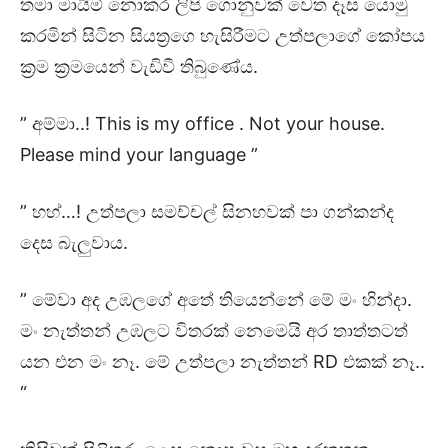
තමා මායිම් නොකර ලිපි ගොනුවක් වෙත දෑස යොමු
කරමින් සිටින සියත්‍රගෙ හැසිරීමට උත්පලාගේ කෝපය
ක්‍රම ක්‍රමයෙන් වැඩිවී තිබුණේය.
” අම්මා..! This is my office . Not your house.
Please mind your language ”
” හහ්…! උත්පලා සමච්චල් සිනහවක් පා ගන්කන්ද
දෙස බැලුවාය.
” මේවා අද උඹලගේ අතේ තියෙන්නේ මේ මං හින්දා.
මං නැත්තන් උඹලට විතරක් නෙමෙයි අර තාත්තටත්
යන එන මං නෑ. මේ උත්පලා නැත්තන් RD එකක් නෑ..
“