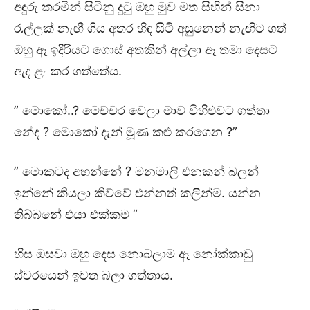
අඳුරු කරමින් සිටිනු දුටු ඔහු මුව මත සිහින් සිනා
රැල්ලක් නැඟී ගිය අතර හිඳ සිටි අසුනෙන් නැඟිට ගත්
ඔහු ඈ ඉදිරියට ගොස් අතකින් අල්ලා ඈ තමා දෙසට
ඇද ළං කර ගත්තේය.
” මොකෝ..? මෙච්චර වෙලා මාව විහිළුවට ගත්තා
නේද ? මොකෝ දැන් මූණ කළු කරගෙන ?”
” මොකටද අහන්නේ ? මනමාලි එනකන් බලන්
ඉන්නේ කියලා කිව්වේ එන්නත් කලින්ම. යන්න
තිබ්බනේ එයා එක්කම “
හිස ඔසවා ඔහු දෙස නොබලාම ඈ නෝක්කාඩු
ස්වරයෙන් ඉවත බලා ගත්තාය.