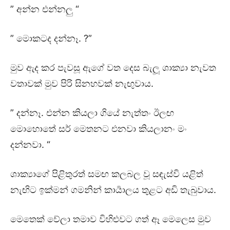
” අන්න එන්නලු “
” මොකටද දන්නෑ. ?”
මුව ඇද කර පැවසූ ඇගේ වත දෙස බැලූ ශාක්‍යා නැවත
වතාවක් මුව පිරි සිනහවක් නැඟුවාය.
” දන්නෑ. එන්න කියලා ගියේ නැත්තං ඊලඟ
මොහොතේ සර් මෙතනට එනවා කියලානං මං
දන්නවා. “
ශාක්‍යාගේ පිළිතුරත් සමඟ කලබල වූ සඳැස්වි යළිත්
නැඟිට ඉක්මන් ගමනින් කාර්‍යාලය තුළට අඩි තැබුවාය.
මෙතෙක් වේලා තමාව විහිළුවට ගත් ඈ මෙලෙස මුව