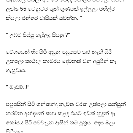
ලක්ෂ 55 වෙනුවට තුන් ගුණයක් ඉල්ලලා මහීල්ට
කියලා එන්තර වාසියක් යවන්න. “
” උඹට පිස්සු හැදිලද සියත්‍ර ?”
වේගයෙන් හිඳ සිටි අසුන පසුපසට කර නැඟී සිටි
උත්පලා කාර්‍යාල කාමරය දෙවනත් වන අයුරින් කෑ
ගැසුවාය.
” මැඩම්..!”
පසුපසින් සිටි ගන්කන්ද නැවත වරක් උත්පලා සන්සුන්
කරවන අන්දමින් කතා කළද එයට ඉඩක් නුදුන් ඈ
කෝපය පිරී වෙව්ලන දෑසින් තම පුත්‍රයා දෙස බලා
සිටියාය.