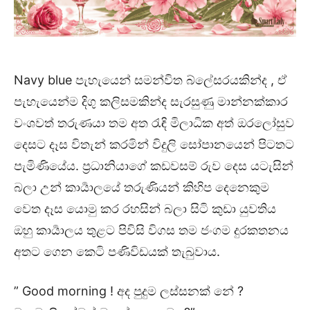
Navy blue පැහැයෙන් සමන්විත බ්ලේසරයකින්ද , ඒ
පැහැයෙන්ම දිගු කලිසමකින්ද සැරසුණු මාන්නක්කාර
වංශවත් තරුණයා තම අත රැඳි මිලාධික අත් ඔරලෝසුව
දෙසට දෑස විතැන් කරමින් විදුලි සෝපානයෙන් පිටතට
පැමිණියේය. ප්‍රධානියාගේ කඩවසම් රුව දෙස යටැසින්
බලා උන් කාර්‍යාලයේ තරුණියන් කිහිප දෙනෙකුම
වෙත දෑස යොමු කර රහසින් බලා සිටි කුඩා යුවතිය
ඔහු කාර්‍යාලය තුළට පිවිසි විගස තම ජංගම දුරකතනය
අතට ගෙන කෙටි පණිවිඩයක් තැබුවාය.
” Good morning ! අද පුදුම ලස්සනක් නේ ?