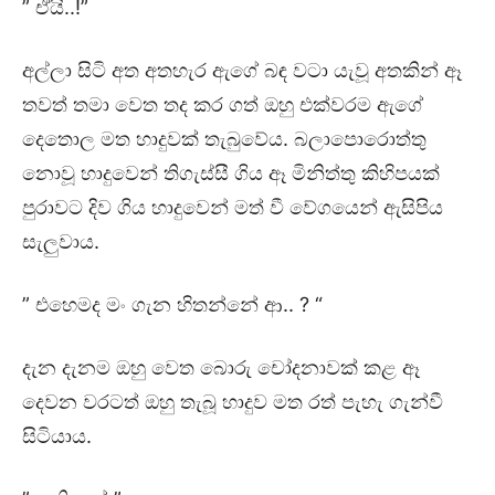
” ඒයි..!”
අල්ලා සිටි අත අතහැර ඇගේ බඳ වටා යැවූ අතකින් ඈ
තවත් තමා වෙත තද කර ගත් ඔහු එක්වරම ඇගේ
දෙතොල මත හාදුවක් තැබුවේය. බලාපොරොත්තු
නොවූ හාදුවෙන් තිගැස්සී ගිය ඈ මිනිත්තු කිහිපයක්
පුරාවට දිව ගිය හාදුවෙන් මත් වී වේගයෙන් ඇසිපිය
සැලුවාය.
” එහෙමද මං ගැන හිතන්නේ ආ.. ? “
දැන දැනම ඔහු වෙත බොරු චෝදනාවක් කළ ඈ
දෙවන වරටත් ඔහු තැබූ හාදුව මත රත් පැහැ ගැන්වී
සිටියාය.