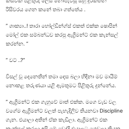
කිසිවක් පිළිතුරු ලෙස නොපැවසූ ඔහු දුරකතන
රිසිවරය ගෙන කනේ තබා ගත්තේය .
” ශාක්‍යා..! තාරා හෝල්ඩින්ග්ස් එකත් එක්ක ෂොපින්
මෝල් එක සම්බන්ධව කරපු ඇග්‍රිමන්ට් එක කැන්සල්
කරන්න. “
” වට් ..?”
විසල් වූ දෙනෙතින් තමා දෙස බලා හිඳිනා මව මායිම්
නොකළ තරුණයා යළි ඇමතුමට පිළිතුරු දුන්නේය.
” ඇග්‍රිමන්ට් එක ගැහුවේ මාත් එක්ක. මගෙ වැඩ වල
වගේම ඇග්‍රිමන්ට් වලත් පැහැදිලිව තියනවා Discipline
ගැන. එයාලා අතින් ඒක කැඩිලා. ඇග්‍රිමන්ට් එක
කැන්සල් කරලා අපි මේ වෙද්දි එයාලට ගෙවලා තියන