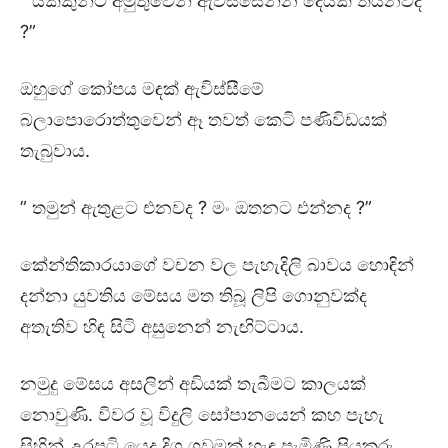
” යක්කුන්ට අමුතුවෙන් ඇවිස්සෙන්න දෙයක් තියනවද
?”
ඔහුගේ කෝපය මඳක් ඇවිස්සීමේ
බලාපොරොත්තුවෙන් ඈ තවත් කෙටි පණිවිඩයක්
තැබුවාය.
” තමුන් ඇතුළට එනවද ? මං ඔතනට එන්නද ?”
කේන්තිකාරයාගේ වචන වල පැහැදිලි බාවය හොඳින්
දන්නා යුවතිය මේසය මත තිබූ ලිපි ගොනුවක්ද
අතැතිව හිඳ සිටි අසුනෙන් නැඟිට්ටාය.
නමුදු මේසය අසලින් අඩියක් තැබීමට කාලයක්
නොවුණි. විවර වූ විදුලි සෝපානයෙන් කහ පැහැ
සිහින් උරපටි යෙදූ දිගු ගවුමක් හැඳ පැමිණි පියකරු