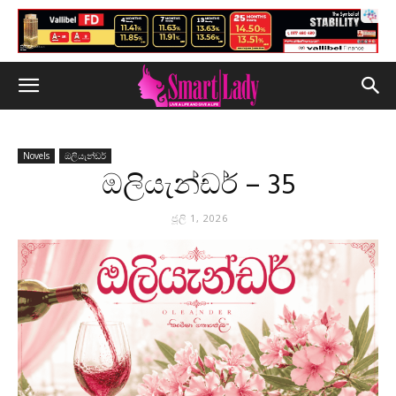
Novels
ඔලියැන්ඩර්
ඔලියැන්ඩර් – 35
ජූලි 1, 2026