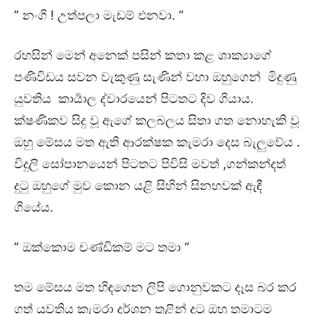
” නංගි ! උත්පලා මැඩම් එනවා. “
රහසින් මෙන් අනෙක් පසින් කතා කළ ශාක්‍යාගේ
පණිවිඩය සවන වැකුණු සැණින් වහා ඔහුගෙන් මිදුණු
යුවතිය කාර්‍යාල ද්වාරයෙන් පිටතට දිව ගියාය.
ක්ෂණිකව සිදු වූ ඇගේ කලබලය සිතා ගත නොහැකි වූ
ඔහු මේසය මත ඇති ආරක්ෂක කැමරා දෙස බැලුවේය .
විදුලි සෝපානයෙන් පිටතට පිවිසි මවත් ,ගන්කන්දත්
දුටු ඔහුගේ මුව කොන යළි සිහින් සිනහවක් ඇඳී
ගියේය.
” ඔක්කොම චණ්ඩිකම් මට තමා “
තම මේසය මත හිඳගෙන ලිපි ගොනුවකට දෑස බර කර
ගත් යුවතිය කැමරා දර්ශන තුළින් දුටු ඔහු තමාටම