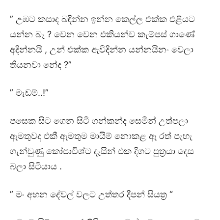
” උඹට කසාද බඳින්න ඉන්න කෙල්ල එක්ක එළියට
යන්න බෑ ? වෙන වෙන එකියන්ව කැම්පස් ගාණේ
අදින්නයි , උන් එක්ක ඇවිදින්න යන්නයිනං වෙලා
තියනවා නේද ?”
” මැඩම්..!”
පසෙක සිට ගෙන සිටි ගන්කන්ද සෙමින් උත්පලා
ඇමතුවද එකී ඇමතුම මායිම් නොකළ ඈ රත් පැහැ
ගැන්වුණු කෝපාවිශ්ට දෑසින් එක දිගට පුත්‍රයා දෙස
බලා සිටියාය .
” මං අහන දේවල් වලට උත්තර දීපන් සියත්‍ර “