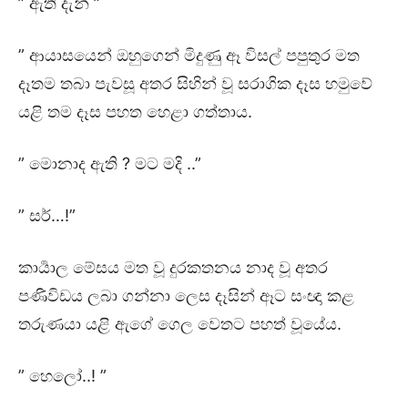
” ඇති දැන් ”
” ආයාසයෙන් ඔහුගෙන් මිදුණු ඈ විසල් පපුතුර මත
දෑතම තබා පැවසූ අතර සිහින් වූ සරාගික දෑස හමුවේ
යළි තම දෑස පහත හෙළා ගත්තාය.
” මොනාද ඇති ? මට මදි ..”
” සර්…!”
කාර්‍යාල මේසය මත වූ දුරකතනය නාද වූ අතර
පණිවිඩය ලබා ගන්නා ලෙස දෑසින් ඈට සංඥා කළ
තරුණයා යළි ඇගේ ගෙල වෙතට පහත් වූයේය.
” හෙලෝ..! ”