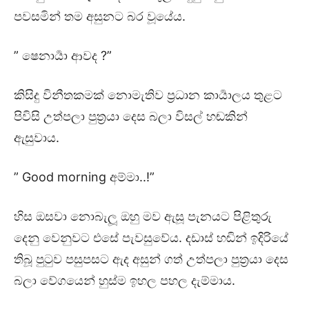
පවසමින් තම අසුනට බර වූයේය.
” ෂෙනාර්‍යා ආවද ?”
කිසිදු විනීතකමක් නොමැතිව ප්‍රධාන කාර්‍යාලය තුළට
පිවිසි උත්පලා පුත්‍රයා දෙස බලා විසල් හඬකින්
ඇසුවාය.
” Good morning අම්මා..!”
හිස ඔසවා නොබැලූ ඔහු මව ඇසූ පැනයට පිළිතුරු
දෙනු වෙනුවට එසේ පැවසුවේය. දඩාස් හඬින් ඉදිරියේ
තිබූ පුටුව පසුපසට ඇද අසුන් ගත් උත්පලා පුත්‍රයා දෙස
බලා වේගයෙන් හුස්ම ඉහල පහල දැම්මාය.