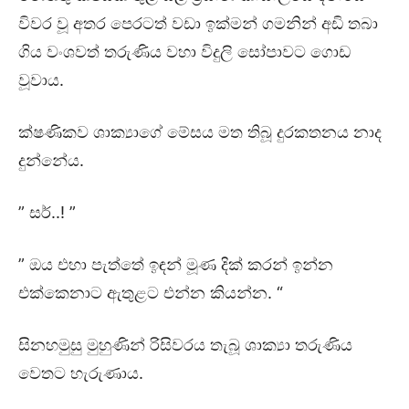
විවර වූ අතර පෙරටත් වඩා ඉක්මන් ගමනින් අඩි තබා
ගිය වංශවත් තරුණිය වහා විදුලි සෝපාවට ගොඩ
වූවාය.
ක්ෂණිකව ශාක්‍යාගේ මේසය මත තිබූ දුරකතනය නාද
දුන්නේය.
” සර්..! ”
” ඔය එහා පැත්තේ ඉඳන් මූණ දික් කරන් ඉන්න
එක්කෙනාට ඇතුළට එන්න කියන්න. “
සිනහමුසු මුහුණින් රිසිවරය තැබූ ශාක්‍යා තරුණිය
වෙතට හැරුණාය.