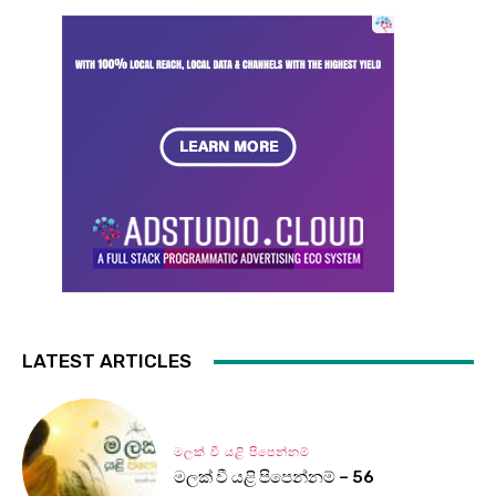
LATEST ARTICLES
මලක් වී යළි පිපෙන්නම්
මලක් වී යළි පිපෙන්නම් – 56