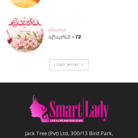
ඔලියැන්ඩර්
ඔලියැන්ඩර් – 72
LOAD MORE
Jack Tree (Pvt) Ltd, 300/13 Bird Park,