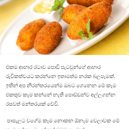
එකම ආහාර රටාව පොඩි පැටවුන්ගේ ආහාර
රුචිකත්වයට කරන්නෙ ඉතාමත්ම නරක බලපෑමක්.
ඉතින් අප නිරන්තරයෙන්ම ඔබට ගෙනෙන මේ කෑම
එකතුව කෑම කන්නේ නැති පොඩ්ඩන්ව අල්ලගන්න
රසවත් මන්තරයක් වේවි.
පාසැලට වගේම කෑම නොකන ඕනෑම වෙලාවක මේ