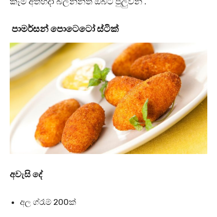
කෑම අත්හදා බලන්නත් ඔබට පුලුවන් .
පාමර්සන් පොටෙටෝ ස්ටික්
අවැසි දේ
අල ග්රෑම් 200ක්