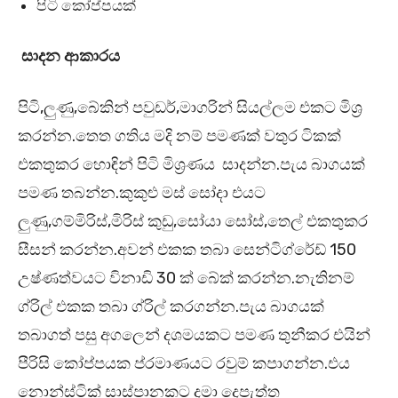
පිටි කෝප්පයක්
සාදන ආකාරය
පිටි,ලුණු,බේකින් පවුඩර්,මාගරින් සියල්ලම එකට මිශ්‍ර
කරන්න.තෙත ගතිය මදි නම් පමණක් වතුර ටිකක්
එකතුකර හොඳින් පිටි මිශ්‍රණය සාදන්න.පැය බාගයක්
පමණ තබන්න.කුකුළු මස් සෝදා එයට
ලුණු,ගම්මිරිස්,මිරිස් කුඩු,සෝයා සෝස්,තෙල් එකතුකර
සීසන් කරන්න.අවන් එකක තබා සෙන්ටිග්රේඩ් 150
උෂ්ණත්වයට විනාඩි 30 ක් බේක් කරන්න.නැතිනම්
ග්රිල් එකක තබා ග්රිල් කරගන්න.පැය බාගයක්
තබාගත් පසු අගලෙන් දශමයකට පමණ තුනීකර එයින්
පීරිසි කෝප්පයක ප්රමාණයට රවුම් කපාගන්න.එය
නොන්ස්ටික් සාස්පානකට දමා දෙපැත්ත