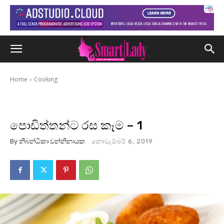
Home
Cooking
පොඩිත්තන්ට රස කෑම – 1
By
නිබන්ධිකා වන්නිනායක
නොවැම්බර් 6, 2019