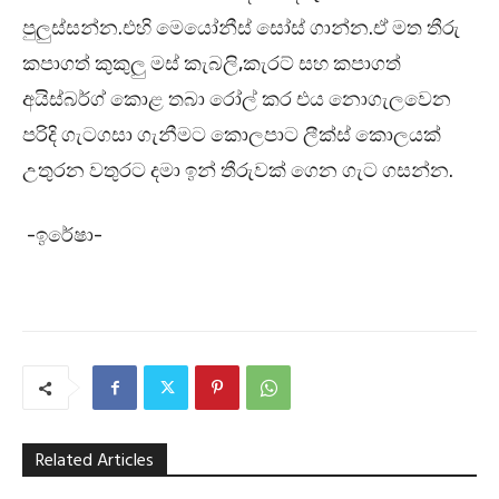
පුලුස්සන්න.එහි මෙයෝනීස් සෝස් ගාන්න.ඒ මත තීරු
කපාගත් කුකුලු මස් කැබලි,කැරට් සහ කපාගත්
අයිස්බර්ග් කොළ තබා රෝල් කර එය නොගැලවෙන
පරිදි ගැටගසා ගැනීමට කොලපාට ලීක්ස් කොලයක්
උතුරන වතුරට දමා ඉන් තීරුවක් ගෙන ගැට ගසන්න.
-ඉරේෂා-
Related Articles