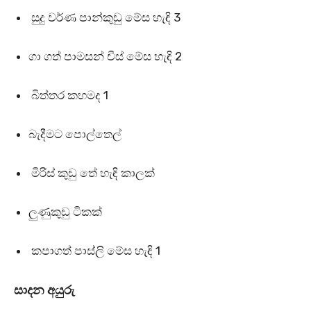
සුදු වර්ණ පාන්කුඩු මේස හැඳි 3
ගා ගත් පාමසන් චීස් මේස හැඳි 2
බිත්තර කහමද 1
බැදීමට පොල්තෙල්
මිරිස් කුඩු තේ හැඳි කාලක්
ලුණුකුඩු ටිකක්
කපාගත් පාස්ලි මේස හැඳි 1
සාදන අයුරු