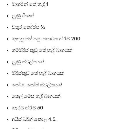
මාගරින් තේ හැඳි 1
ලුණු ටිකක්
වතුර කෝප්ප ¾
කුකුලු මස් පපු කොටස ග්රෑම් 200
ගම්මිරිස් කුඩු තේ හැඳි බාගයක්
ලුණු ස්වල්පයක්
මිරිස්කුඩු තේ හැඳි බාගයක්
සෝයා සෝස් ස්වල්පයක්
තෙල් මේස හැඳි බාගයක්
කැරට් ග්රෑම් 50
අයිස් බර්ග් කොළ 4,5.