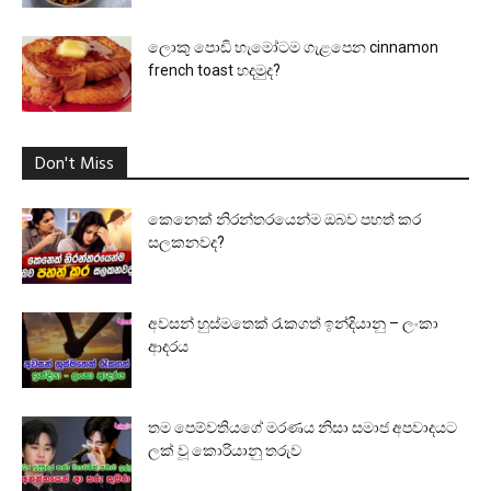
ලොකු පොඩි හැමෝටම ගැළපෙන cinnamon
french toast හදමුද?
Don't Miss
කෙනෙක් නිරන්තරයෙන්ම ඔබව පහත් කර
සලකනවද?
අවසන් හුස්මතෙක් රැකගත් ඉන්දියානු – ලංකා
ආදරය
තම පෙම්වතියගේ මරණය නිසා සමාජ අපවාදයට
ලක් වූ කොරියානු තරුව