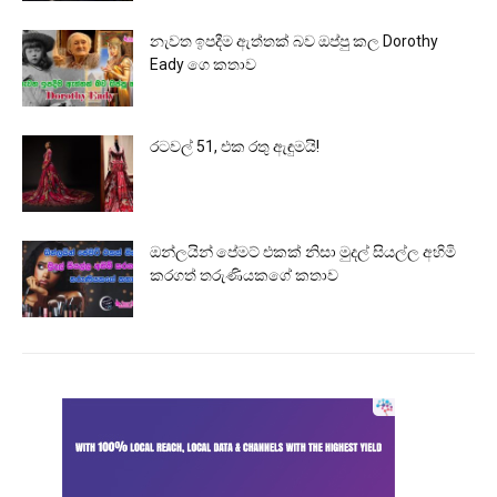
නැවත ඉපදීම ඇත්තක් බව ඔප්පු කල Dorothy
Eady ගෙ කතාව
රටවල් 51, එක රතු ඇඳුමයි!
ඔන්ලයින් පේමට් එකක් නිසා මුදල් සියල්ල අහිමි
කරගත් තරුණියකගේ කතාව