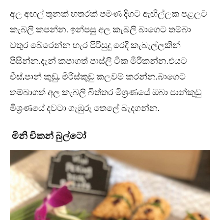
අල අඟල් තුනක් හතරක් පමණ දිගට ඇඟිල්ලක පළලට
කැබලි කපන්න. ඉන්පසු අල කැබලි බාගෙට තම්බා
වතුර බේරෙන්න හැර පිරිසුදු රෙදි කැබැල්ලකින්
පිසින්න.දැන් කපාගත් පාස්ලි ටික මිරිකන්න.එයට
චීස්,පාන් කුඩු, මිරිස්කුඩු කලවම් කරන්න.බාගෙට
තම්බාගත් අල කැබලි බිත්තර මිශ්‍රණයේ ඔබා පාන්කුඩු
මිශ්‍රණයේ දවටා ගැඹුරු තෙලේ බැදගන්න.
මිනි චිකන් බුල්ටෝ