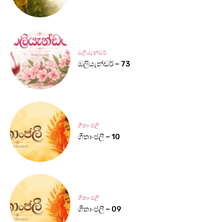
ඔලියැන්ඩර්
ඔලියැන්ඩර් – 73
ගීතාංජලී
ගීතාංජලී – 10
ගීතාංජලී
ගීතාංජලී – 09