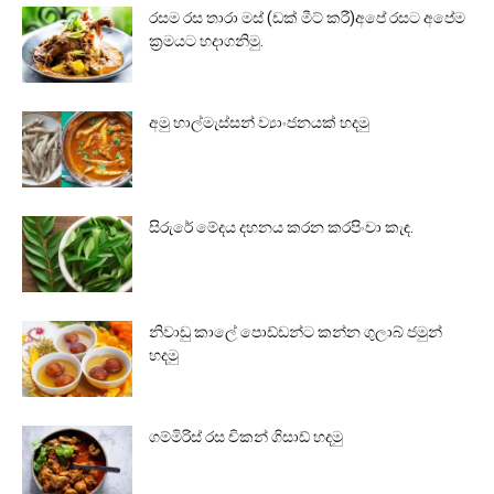
රසම රස තාරා මස් (ඩක් මීට් කරී)අපේ රසට අපේම
ක්‍රමයට හදාගනිමු.
අමු හාල්මැස්සන් ව්‍යාංජනයක් හදමු
සිරුරේ මේදය දහනය කරන කරපිංචා කැඳ.
නිවාඩු කාලේ පොඩ්ඩන්ට කන්න ගුලාබ් ජමුන්
හදමු
ගම්මිරිස් රස චිකන් ගිසාඩ් හදමු