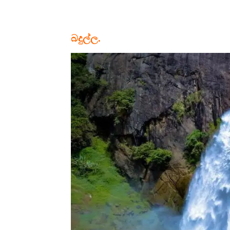
බදුල්ල
.