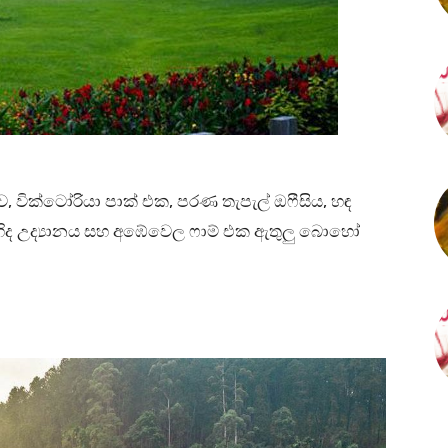
ව, වික්ටෝරියා පාක් එක, පරණ තැපැල් ඔෆීසිය, හඳ
්භිද උද්‍යානය සහ අඹේවෙල ෆාම් එක ඇතුලු බොහෝ