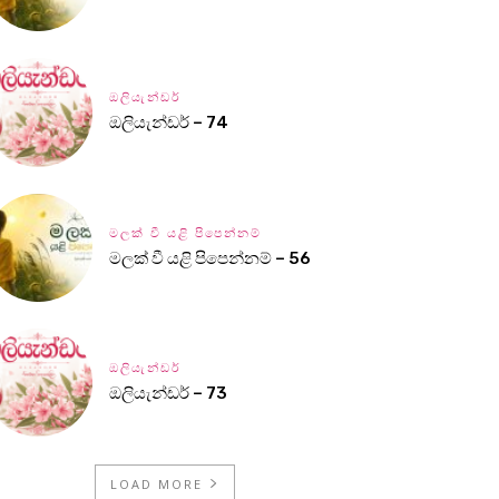
ඔලියැන්ඩර්
ඔලියැන්ඩර් – 74
මලක් වී යළි පිපෙන්නම්
මලක් වී යළි පිපෙන්නම් – 56
ඔලියැන්ඩර්
ඔලියැන්ඩර් – 73
LOAD MORE