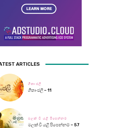
ATEST ARTICLES
ගීතාංජලී
ගීතාංජලී – 11
මලක් වී යළි පිපෙන්නම්
මලක් වී යළි පිපෙන්නම් – 57