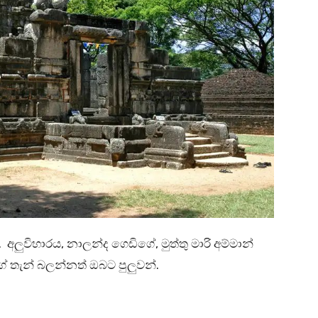
ලුවිහාරය, නාලන්ද ගෙඩිගේ, මුත්තු මාරි අම්මාන්
 තැන් බලන්නත් ඔබට පුලුවන්.