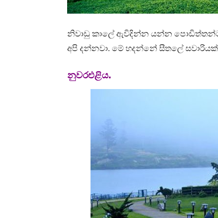
නිවාඩු කාලේ ඇවිදින්න යන්න පොඩිත්තන්
අපි දන්නවා. මේ හදන්නේ සීතලේ සවාරියක
නුවරඑළිය.