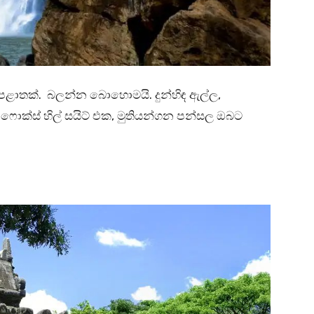
 පළාතක්. බලන්න බොහොමයි. දුන්හිඳ ඇල්ල,
ක්ස් හිල් සයිට් එක, මුතියන්ගන පන්සල ඔබට