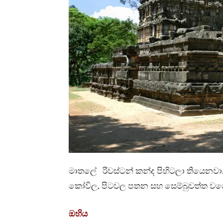
මාතලේ රිවස්ටන් කන්ද පිහිටලා තියෙනවා. අ
කෝවිල, පිටවල පතන සහ සෙම්බුවත්ත වගේ
ඔහිය