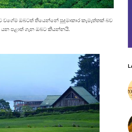
ට වගේම ඔබටත් තියෙන්නේ පුදුමාකාර කැමැත්තක් බව
් යන පළාත් ගැන ඔබට කියන්නයි.
L