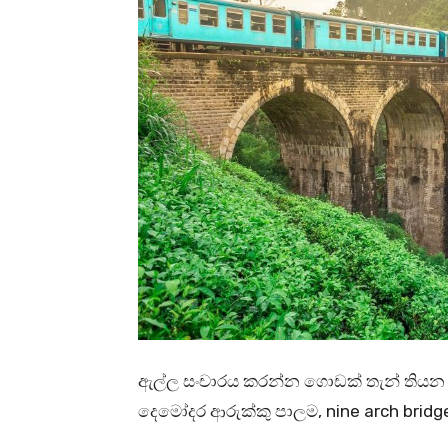
ඇල්ල සංචාරය කරන්න ගොඩක් තැන් තියන ප්
දෙමෝදර ආරුක්කු පාලම, nine arch brid