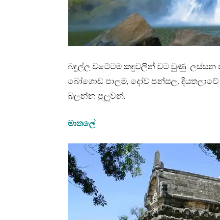
බදුල්ල වටේටම කඳුවලින් වට වුණු ලස්සන
බෝගොඩ පාලම, දෝව පන්සල, දියතලාවේ ෆො
බලන්න පුලුවන්.
මාතලේ