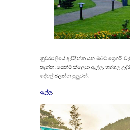
නුවරඑළියේ ඇවිදින්න යන ඔබට ග්‍රෙගරි වැ
තැන්න, සෙන්ට් ක්ලෙයා ඇල්ල, හග්ගල උද
දේවල් බලන්න පුලුවන්.
ඇල්ල
.