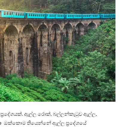
‍රදේශයක්. ඇල්ල රොක්, බල්ලන්කැටුව ඇල්ල,
ge ඔක්කොම තියෙන්නේ ඇල්ල ප්‍රදේශයේ