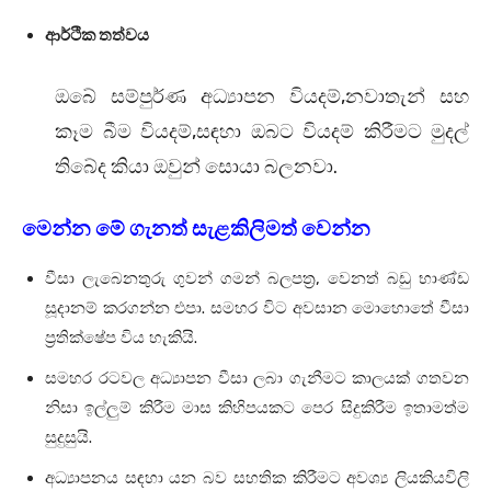
ආර්ථික තත්වය
ඔබේ සම්පුර්ණ අධ්‍යාපන වියදම්,නවාතැන් සහ
කෑම බීම වියදම්,සඳහා ඔබට වියදම් කිරීමට මුදල්
තිබේද කියා ඔවුන් සොයා බලනවා.
මෙන්න මේ ගැනත් සැළකිලිමත් වෙන්න
වීසා ලැබෙනතුරු ගුවන් ගමන් බලපත්‍ර, වෙනත් බඩු භාණ්ඩ
සූදානම් කරගන්න එපා. සමහර විට අවසාන මොහොතේ වීසා
ප්‍රතික්ෂේප විය හැකියි.
සමහර රටවල අධ්‍යාපන වීසා ලබා ගැනීමට කාලයක් ගතවන
නිසා ඉල්ලුම් කිරීම මාස කිහිපයකට පෙර සිදුකිරීම ඉතාමත්ම
සුදුසුයි.
අධ්‍යාපනය සඳහා යන බව සහතික කිරීමට අවශ්‍ය ලියකියවිලි