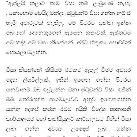
”ඇප්ලයි කලාට තාම වීසා නම් ලැබුණේ නැහැ
, කොහොම වෙයිද මන්දා.. ස්ටුඩන්ට් වීසා ගන්න නම් ඒ
හැටි අමාරුවක් නැතිලු. මේ පිටරට යන්න ඉන්න
බොහෝ දෙනෙකුගෙන් ඇසෙන කතාවක්. ඇත්තටම
මොකද්ද මේ වීසා කියන්නේ. අපිට හිතුණා පොඩ්ඩක්
හොයලා බලන්න.
වීසා කියන්නේ කිසියම් රටකට ඇතුල් වීමට අවසර
දෙන ලියවිල්ලක්. ඉතින් ඉගෙන ගන්න පිටරට
යනවානම් ඔබ ඉල්ලන්න ඕනා ස්ටුඩන්ට් වීසා. ඉතින්
ඔබ තෝරගත්ත පාඨමාලාවට අනුව ඉගෙනගන්න
යන්න අදහස් කරන රටට අයිති විදේශ තානාපති
කාර්යාලයට හෝ කන්සියුලර් කාර්යාලයට ගිහින් වීසා
ලබා ගන්න අවශ්‍ය උපදෙස් ලබා ගන්න