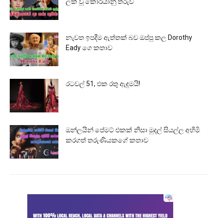
ලක් වූ කොරියානු තරුව
නැවත ඉපදීම ඇත්තක් බව ඔප්පු කල Dorothy
Eady ගෙ කතාව
රටවල් 51, එක රතු ඇඳුමයි!
ඔන්ලයින් පේමට් එකක් නිසා මුදල් සියල්ල අහිමි
කරගත් තරුණියකගේ කතාව