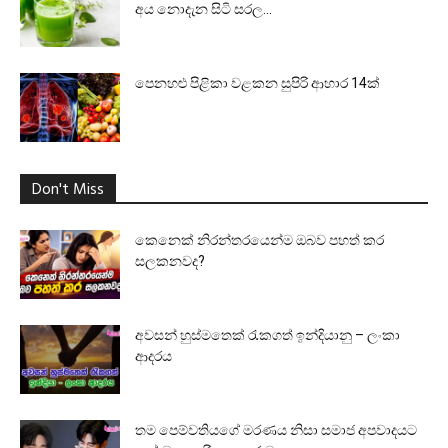
අය නොදැන සිටි සරල...
පෙනහළු පිළිකා වළකන සුපිරි ආහාර 14ක්
Don't Miss
කෙනෙක් නිරන්තරයෙන්ම ඔබව පහත් කර
සලකනවද?
අවසන් හුස්මතෙක් රැකගත් ඉන්දියානු – ලංකා
ආදරය
තම පෙම්වතියගේ මරණය නිසා සමාජ අපවාදයට