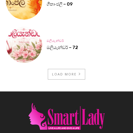
ගීතාංජලී – 09
ඔලියැන්ඩර්
ඔලියැන්ඩර් – 72
LOAD MORE