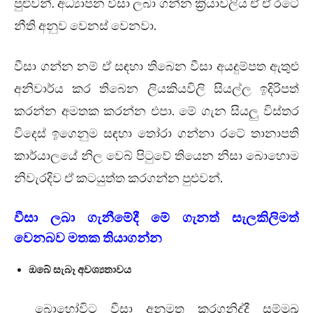
පුළුවන්. අධ්‍යාපන වීසා ලබා ගන්න ක්‍රියාවලිය ඒ ඒ රටේ
නීති අනුව වෙනස් වෙනවා.
වීසා ගන්න නම් ඒ සඳහා තිබෙන වීසා අයදුම්පත ඇතුළු
අනිවාර්ය කර තිබෙන ලියකියවිලි සියල්ල ඉදිරිපත්
කරන්න අමතක කරන්න එපා. මේ ගැන සියලු විස්තර
විදෙස් ඉගෙනුම සඳහා තෝරා ගන්නා රටේ තානාපති
කාර්යාලයේ නිල වෙබ් පිටුවේ තියෙන නිසා බොහොම
නිවැරදිව ඒ කටයුත්ත කරගන්න පුළුවන්.
වීසා ලබා ගැනීමේදී මේ ගැනත් සැලකිලිමත්
වෙනබව මතක තියාගන්න
ඔබේ සැබෑ අවශ්‍යතාවය
බොහෝවිට වීසා අනුමත කරගනිද්දී සම්මුඛ