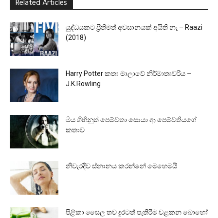
Related Articles
යුද්ධයකට ප්‍රීතිමත් අවසානයක් අයිති නෑ – Raazi
(2018)
Harry Potter කතා මාලාවේ නිර්මාතෘවරිය –
J.K.Rowling
මිය ගිහිනුත් පෙම්වතා සොයා ආ පෙම්වතියගේ
කතාව
නිවැරදිව ස්‌නානය කරන්නේ මෙහෙමයි
පිළිකා සෛල තව දුරටත් පැතිරීම වළකන බොහෝ