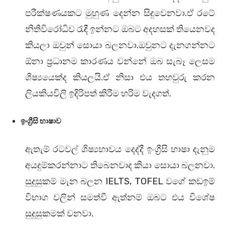
පරීක්ෂණයකට මුහුණ දෙන්න සිදුවෙනවා.ඒ රටේ
නිතිවිරෝධිව රැඳී ඉන්නට ඔබට අදහසක් තියෙනවද
කියලා ඔවුන් සොයා බලනවා.ඔවුනට දැනගන්නට
ඕනා ප්‍රධානම කාරණය වන්නේ ඔබ සැබෑ ලෙසම
ශිෂ්‍යයෙක්ද කියලයි.ඒ නිසා එය තහවුරු කරන
ලියකියවිලි ඉදිරිපත් කිරීම හරිම වැදගත්.
ඉංග්‍රීසි භාෂාව
ඇතැම් රටවල් ශිෂ්‍යභාවය දෙද්දී ඉංග්‍රීසි භාෂා දැනුම
අයදුම්කරන්නාට තිබෙනවාද කියා සොයා බලනවා.
සුදුසුකම් මැන බලන IELTS, TOFEL වගේ කඩඉම්
විභාග වලින් සමත්වී ඇත්නම් ඔබට එය විශේෂ
සුදුසුකමක් වනවා.