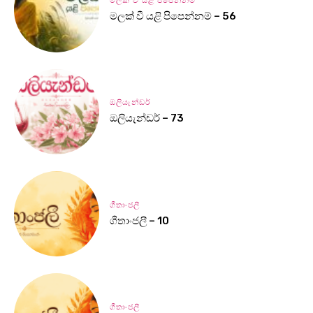
මලක් වී යළි පිපෙන්නම්
මලක් වී යළි පිපෙන්නම් – 56
ඔලියැන්ඩර්
ඔලියැන්ඩර් – 73
ගීතාංජලී
ගීතාංජලී – 10
ගීතාංජලී