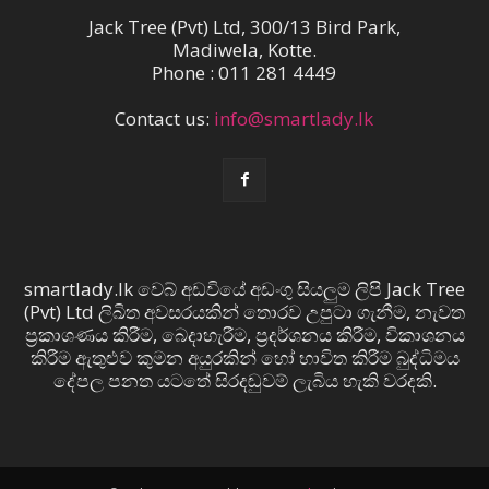
Jack Tree (Pvt) Ltd, 300/13 Bird Park,
Madiwela, Kotte.
Phone : 011 281 4449
Contact us:
info@smartlady.lk
smartlady.lk වෙබ් අඩවියේ අඩංගු සියලුම ලිපි Jack Tree
(Pvt) Ltd ලිඛිත අවසරයකින් තොරව උපුටා ගැනීම, නැවත
ප්‍රකාශණය කිරීම, බෙදාහැරීම, ප්‍රදර්ශනය කිරීම, විකාශනය
කිරීම ඇතුළුව කුමන අයුරකින් හෝ භාවිත කිරීම බුද්ධිමය
දේපල පනත යටතේ සිරදඬුවම් ලැබිය හැකි වරදකි.