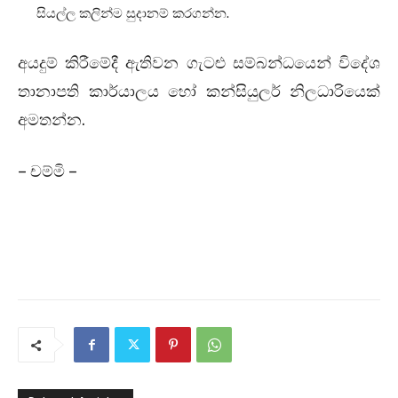
සියල්ල කලින්ම සුදානම් කරගන්න.
අයදුම් කිරීමේදී ඇතිවන ගැටළු සම්බන්ධයෙන් විදේශ
තානාපති කාර්යාලය හෝ කන්සියුලර් නිලධාරියෙක්
අමතන්න.
– චම්මි –