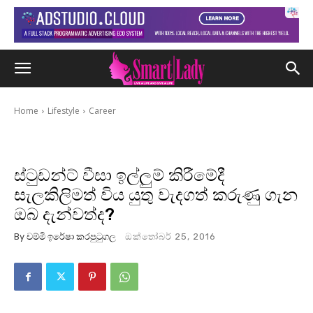
Home
Lifestyle
Career
ස්ටුඩන්ට් වීසා ඉල්ලුම් කිරීමේදී
සැලකිලිමත් විය යුතු වැදගත් කරුණු ගැන
ඔබ දැන්වත්ද?
By
චම්මි ඉරේෂා කරපුටුගල
ඔක්තෝබර් 25, 2016