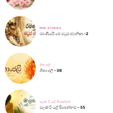
MINI STORIES
රමණීයයි මේ මධුර ජවනිකා -2
ගීතාංජලී
ගීතාංජලී – 08
මලක් වී යළි පිපෙන්නම්
මලක් වී යළි පිපෙන්නම් – 55