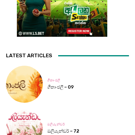
LATEST ARTICLES
ගීතාංජලී
ගීතාංජලී – 09
ඔලියැන්ඩර්
ඔලියැන්ඩර් – 72