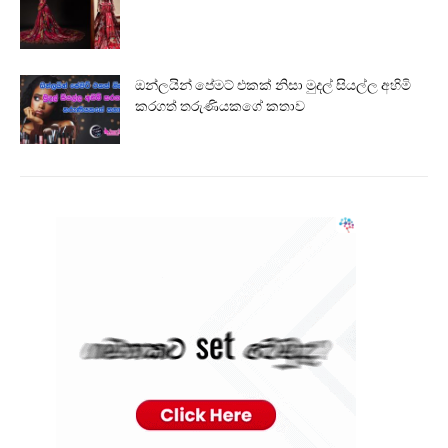
ඔන්ලයින් පේමට් එකක් නිසා මුදල් සියල්ල අහිමි
කරගත් තරුණියකගේ කතාව