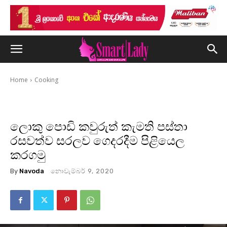
Home
Cooking
ලොකු පොඩි කවුරුත් කැමති පස්තා
රසවත්ව සරලව ගෙදරදීම පිළියෙල
කරගමු
By
Navoda
නොවැම්බර් 9, 2020