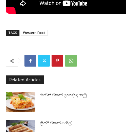
TAGS
Western Food
Related Articles
රසවත් චිකන් ලසඥ්ඥා හදමු..
ක්‍රිස්පි චිකන් රෝල්