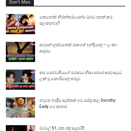
Don't Miss
කෙනෙක් නිරන්තරයෙන්ම ඔබව පහත් කර
සලකනවද?
අවසන් හුස්මතෙක් රැකගත් ඉන්දියානු – ලංකා
ආදරය
තම පෙම්වතියගේ මරණය නිසා සමාජ අපවාදයට
ලක් වූ කොරියානු තරුව
නැවත ඉපදීම ඇත්තක් බව ඔප්පු කල Dorothy
Eady ගෙ කතාව
රටවල් 51, එක රතු ඇඳුමයි!