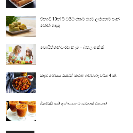
විනාඩි 10න් ටී ටයිම් එකට රසට ලස්සනට පෑන්
කේක් හදමු
පොඩිත්තන්ට රස කෑම – බතල කේක්
කෑම මේසය රසවත් කරන අච්චාරු වර්ග 4 ක්.
විවේකී සති අන්තයකට වෙනස් රසයක්