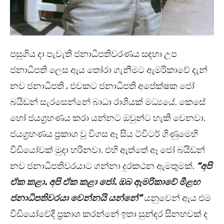
පසුගිය දා පැවැති ජනාධිපතිවරණය සඳහා උප
ජනාධිපති ලෙස ඇය තෝරා ගැනීමට ඇමරිකාවේ දැන්
නව ජනාධිපති , එවකට ජනාධිපති අපේක්ෂක ජෝ
බයිඩන් සැරසෙන්නේ බාධා රාශියක් මධ්‍යයේ. කෙසේ
හෝ ජයග්‍රහණය කරා යන්නට ඔවුන්ට හැකි වෙනවා.
ජයග්‍රහණය ප්‍රකාශ වූ විගස ඈ සිය ට්විටර් ගිණුමෙහි
වීඩියෝවක් මුදා හරිනවා. එහි ඇත්තේ ඈ ජෝ බයිඩන්
නව ජනාධිපතිවරයාට ගන්නා දුරකථන ඇමතුමක්.
“අපි
ඒක කළා. අපි ඒක කළා ජෝ. ඔබ ඇමරිකාවේ මීළඟ
ජනාධිපතිවරයා වෙන්නයි යන්නේ”
යනුවෙන් ඇය එම
වීඩියෝවේදී ප්‍රකාශ කරන්නේ ඉතා සුන්දර සිනහවක් ද