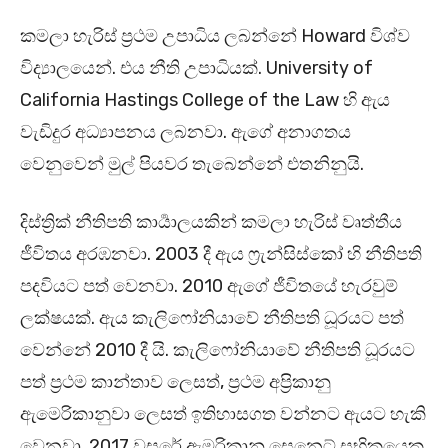
කමලා හැරිස් ප්‍රථම උපාධිය ලබන්නේ Howard විශ්ව
විද්‍යාලයෙන්. එය නීති උපාධියක්. University of
California Hastings College of the Law හි ඇය
වැඩිදුර අධ්‍යාපනය ලබනවා. ඇගේ අනාගතය
වෙනුවෙන් මුල් පියවර තැබෙන්නේ එතනිනුයි.
දිස්ත්‍රික් නීතිපති කාර්‍යාලයකින් කමලා හැරිස් වෘත්තීය
ජීවිතය අරඹනවා. 2003 දී ඇය ෆ්‍රැන්සිස්කෝ හි නීතිපති
පදවියට පත් වෙනවා. 2010 ඇගේ ජීවිතයේ හැරවුම්
ලක්ෂයක්. ඇය කැලිෆෝනියාවේ නීතිපති ධූරයට පත්
වෙන්නේ 2010 දී යි. කැලිෆෝනියාවේ නීතිපති ධූරයට
පත් ප්‍රථම කාන්තාව ලෙසත්, ප්‍රථම අප්‍රිකානු
ඇමෙරිකානුවා ලෙසත් ඉතිහාසගත වන්නට ඇයට හැකි
වෙනවා. 2017 වසරේ ඇමරිකානු සෙනෙට් සභිකයෙකු