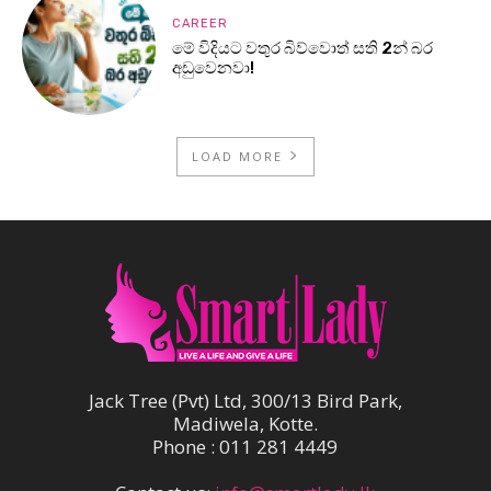
CAREER
මේ විදියට වතුර බිව්වොත් සති 2න් බර
අඩුවෙනවා!
LOAD MORE
Jack Tree (Pvt) Ltd, 300/13 Bird Park,
Madiwela, Kotte.
Phone : 011 281 4449