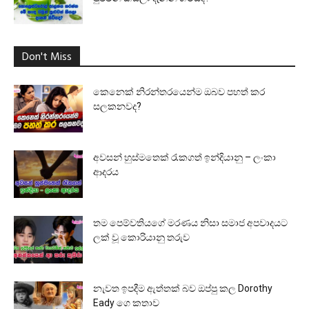
Don't Miss
කෙනෙක් නිරන්තරයෙන්ම ඔබව පහත් කර
සලකනවද?
අවසන් හුස්මතෙක් රැකගත් ඉන්දියානු – ලංකා
ආදරය
තම පෙම්වතියගේ මරණය නිසා සමාජ අපවාදයට
ලක් වූ කොරියානු තරුව
නැවත ඉපදීම ඇත්තක් බව ඔප්පු කල Dorothy
Eady ගෙ කතාව