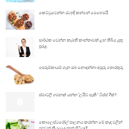
කෙට්ටුවෙන්න රටඉඳි කන්නේ මෙහෙමයි
සාර්ථක වෙන්න කැමති කාන්තාවක් ළඟ තිබිය යුතු
පුරුදු.
පෙරුම්කායම් ගැන ඔබ නොදන්නා අපූරු තොරතුරු
ස්මාට්ලි ගමනක් යන්න ‘ලයිට් පැකිං’ ටිප්ස් 7ක් !
කොලෙස්ටරෝල් පාලනය කරන්න මේ කැඳ වලින්
පුළුවන් කියලා දැනන් හිටියද?