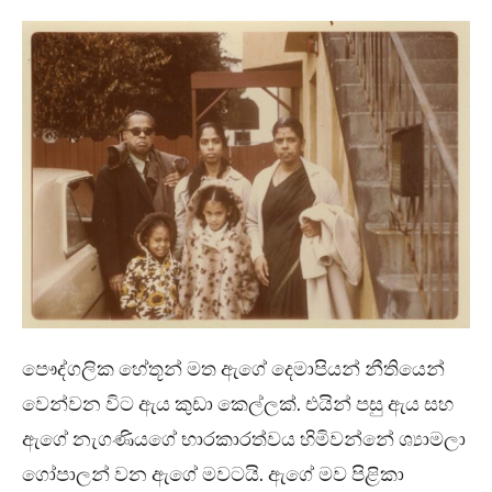
පෞද්ගලික හේතූන් මත ඇගේ දෙමාපියන් නීතියෙන්
වෙන්වන විට ඇය කුඩා කෙල්ලක්. එයින් පසු ඇය සහ
ඇගේ නැගණියගේ භාරකාරත්වය හිමිවන්නේ ශ්‍යාමලා
ගෝපාලන් වන ඇගේ මවටයි. ඇගේ මව පිළිකා