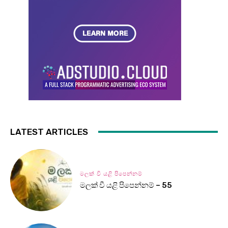
LATEST ARTICLES
මලක් වී යළි පිපෙන්නම්
මලක් වී යළි පිපෙන්නම් – 55