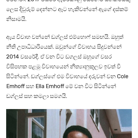
ලෙස දිවුරුම් දෙන්නට ඈට හැකිවන්නේ ඇගේ දස්කම්
නිසාමයි.
ඇය විවාහ වන්නේ ඩග්ලස් එම්හොෆ් සමඟයි. ඔහුත්
නීති උපාධිධාරියෙක්. ඔවුන්ගේ විවාහය සිදුවන්නේ
2014 වසරේදී. ඒ වන විට ඩගලස් ඔහුගේ වසර
විසිපහක පළමු විවාහයෙන් නීත්‍යානුකූලව ඉවත් වී
සිටින්නේ. ඩග්ලස්ගේ එම විවාහයේ දරුවන් වන Cole
Emhoff සහ Ella Emhoff මේ වන විට සිටින්නේ
ඩග්ලස් සහ කමලා සමගයි.