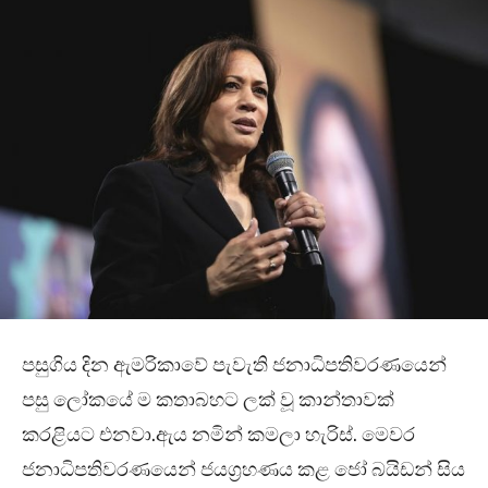
පසුගිය දින ඇමරිකාවේ පැවැති ජනාධිපතිවරණයෙන්
පසු ලෝකයේ ම කතාබහට ලක් වූ කාන්තාවක්
කරළියට එනවා.ඇය නමින් කමලා හැරිස්. මෙවර
ජනාධිපතිවරණයෙන් ජයග්‍රහණය කළ ජෝ බයිඩන් සිය