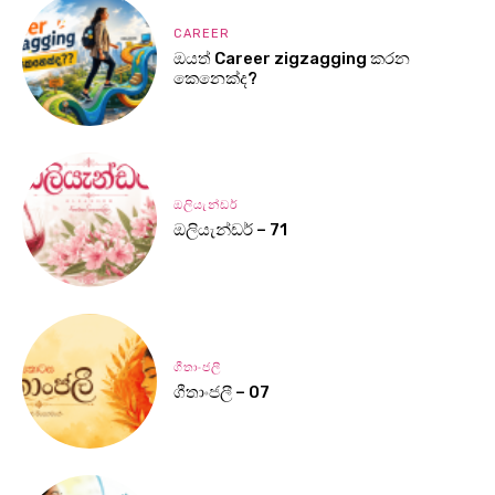
CAREER
ඔයත් Career zigzagging කරන
කෙනෙක්ද?
ඔලියැන්ඩර්
ඔලියැන්ඩර් – 71
ගීතාංජලී
ගීතාංජලී – 07