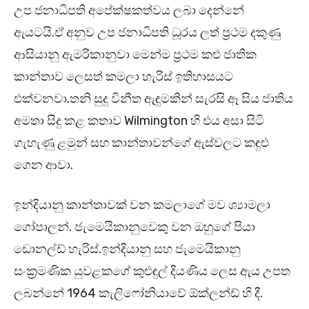
උප ජනාධිපති අපේක්ෂකත්වය ලබා දෙන්නේ
ඇයටයි.ඒ අනුව උප ජනාධිපති ධූරය ලත් ප්‍රථම දකුණු
ආසියානු ඇමරිකානුවා මෙන්ම ප්‍රථම කළු ජාතික
කාන්තාව ලෙසත් කමලා හැරිස් ඉතිහාසයට
එක්වනවා.තනි සුදු විනීත ඇඳුමකින් සැරසි ඈ සිය ජාතිය
අමතා සිදු කළ කතාව Wilmington හි එය අසා සිටි
ගැහැණු ළමුන් සහ කාන්තාවන්ගේ ඇස්වලට කඳුළු
ගෙන ආවා.
ඉන්දියානු කාන්තාවක් වන කමලාගේ මව ශ්‍යාමලා
ගෝපාලන්. ජැමෙයිකානුවෙකු වන ඔහුගේ පියා
ඩොනල්ඩ් හැරිස්.ඉන්දියානු සහ ජැමෙයිකානු
සංක්‍රමණික යුවළකගේ කුළුඳුල් දියණිය ලෙස ඇය උපත
ලබන්නේ 1964 කැලිෆෝනියාවේ ඕක්ලන්ඩ් හි දී.