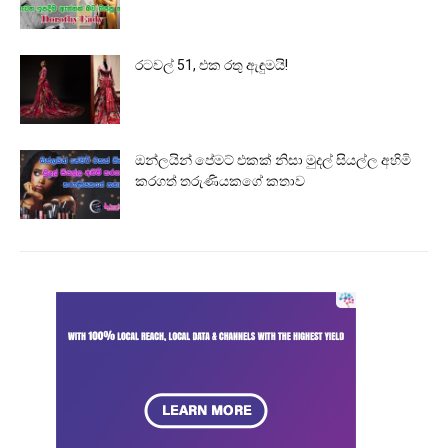
රටවල් 51, එක රතු ඇඳුමයි!
ඔන්ලයින් පේමට් එකක් නිසා මුදල් සියල්ල අහිමි
කරගත් තරුණියකගේ කතාව