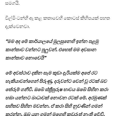
සමගයි.
විල්මිංටන්හි ඈ කළ කතාවෙහි කොටස් කිහිපයක් පහත
දැක්වෙනවා.
“මම අද මේ කාර්යාලයේ මුලසුනෙහි ඉන්න පළමු
කාන්තාව වන්නට පුලුවන්. එහෙත් මම අවසාන
කාන්තාව නොවෙයි”
මේ අවස්ථාව දකින සෑම කුඩා දැරියක්ම අපේ රට
හැකියාවන්ගෙන් පිරුණු, දරුවන්ට වෙන් වූ රටක් බව
තේරුම් ගනීවි. ඔබේ ස්ත්‍රීපුරුෂ භාවය ඔබේ සිහින කරා
හඹා යන්නට බාධාවක් නොවන රටක් මේ. අරමුණක්
සහිතව සිහින මවන්න. ඒ කරා සිහි නුවණින් ගමන්
කරන්න. ඔබ යන ගමන් මගෙහි කවුරුත් නැති වේවි.