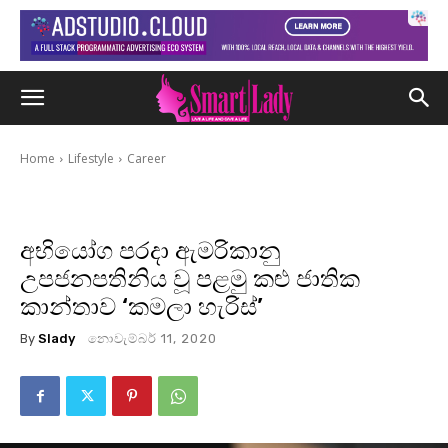
Home
Lifestyle
Career
අභියෝග පරදා ඇමරිකානු
උපජනපතිනිය වූ පළමු කළු ජාතික
කාන්තාව ‘කමලා හැරිස්’
By
Slady
නොවැම්බර් 11, 2020