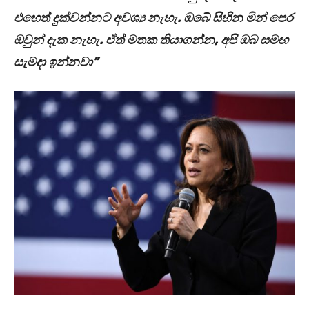
එහෙත් දුක්වන්නට අවශ්‍ය නැහැ. ඔබේ සිහින මින් පෙර
ඔවුන් දැක නැහැ. ඒත් මතක තියාගන්න, අපි ඔබ සමඟ
සැමදා ඉන්නවා”