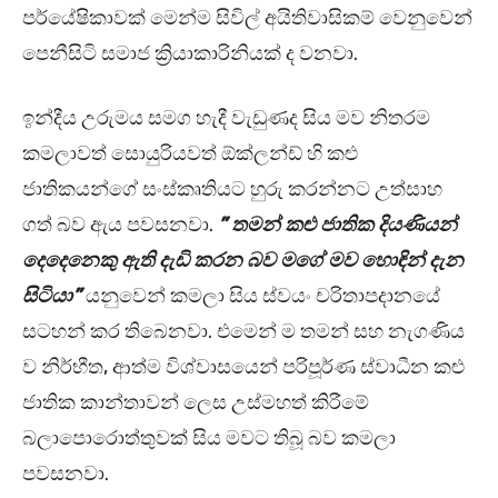
පර්යේෂිකාවක් මෙන්ම සිවිල් අයිතිවාසිකම් වෙනුවෙන්
පෙනීසිටි සමාජ ක්‍රියාකාරිනියක් ද වනවා.
ඉන්දීය උරුමය සමග හැදී වැඩුණද සිය මව නිතරම
කමලාවත් සොයුරියවත් ඕක්ලන්ඩ් හි කළු
ජාතිකයන්ගේ සංස්කෘතියට හුරු කරන්නට උත්සාහ
ගත් බව ඇය පවසනවා.
” තමන් කළු ජාතික දියණියන්
දෙදෙනෙකු ඇති දැඩි කරන බව මගේ මව හොඳින් දැන
සිටියා”
යනුවෙන් කමලා සිය ස්වයං චරිතාපදානයේ
සටහන් කර තිබෙනවා. එමෙන් ම තමන් සහ නැගණිය
ව නිර්භීත, ආත්ම විශ්වාසයෙන් පරිපූර්ණ ස්වාධීන කළු
ජාතික කාන්තාවන් ලෙස උස්මහත් කිරීමේ
බලාපොරොත්තුවක් සිය මවට තිබූ බව කමලා
පවසනවා.