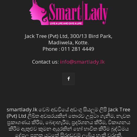
Jack Tree (Pvt) Ltd, 300/13 Bird Park,
Madiwela, Kotte.
Phone : 011 281 4449
Contact us:
info@smartlady.lk
smartlady.lk වෙබ් අඩවියේ අඩංගු සියලුම ලිපි Jack Tree
(Pvt) Ltd ලිඛිත අවසරයකින් තොරව උපුටා ගැනීම, නැවත
ප්‍රකාශණය කිරීම, බෙදාහැරීම, ප්‍රදර්ශනය කිරීම, විකාශනය
කිරීම ඇතුළුව කුමන අයුරකින් හෝ භාවිත කිරීම බුද්ධිමය
දේපල පනත යටතේ සිරදඬුවම් ලැබිය හැකි වරදකි.