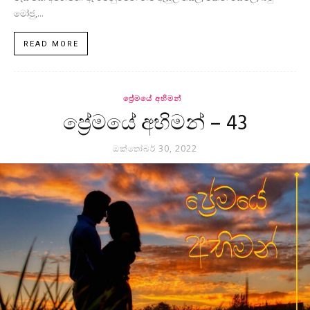
මෝජු,...
READ MORE
ප්‍රේමයේ අභිමන්
ප්‍රේමයේ අභිමන් – 43
ඔක්තෝබර් 30, 2022