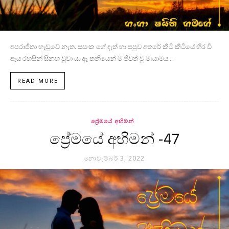
අපරාජිතා හැඬුවේ නැත. සසංක ගේ දෑත් හා පපුව අතරේ කිටි කිටියේ හිර වී
ඇය රහසින් සිනහ වූවා ය. ඈ තනියෙන් ම ජීවත් වූ මායාමය...
READ MORE
ප්‍රේමයේ අභිමන්
ප්‍රේමයේ අභිමන් -47
නොවැම්බර් 3, 2022