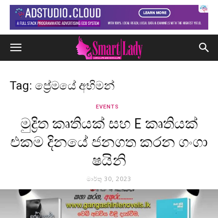
Tag: ප්‍රේමයේ අභිමන්
EVENTS
මුද්‍රිත කෘතියක් සහ E කෘතියක්
එකම දිනයේ ජනගත කරන ගංගා
ෂයිනි
මාර්තු 30, 2023