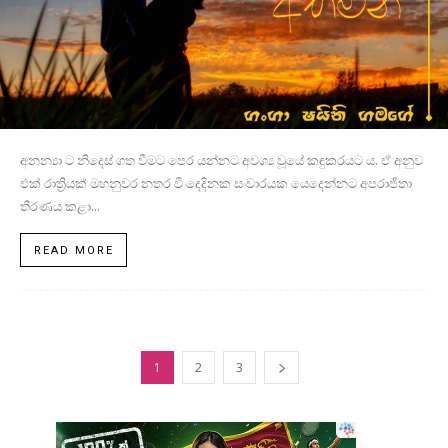
අනන්‍යා ට නිදෙස් ගත වීමට පෙර යන්නට අවශ්‍ය වූයේ කඳුකරයට ය. ඒ අනුව
එක් රාත්‍රියක් මහනුවර නතර වී දෙදිනක සංචාරයක යෙදෙන්නට අපරාජිතා
තීරණය කළා...
READ MORE
1
2
3