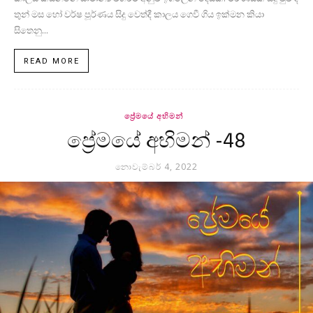
තුන් මස හෝ වර්ෂ පූර්ණය සිදු වෙත්දී කාලය ගෙවී ගිය ඉක්මන කියා
සිතෙනු...
READ MORE
ප්‍රේමයේ අභිමන්
ප්‍රේමයේ අභිමන් -48
නොවැම්බර් 4, 2022