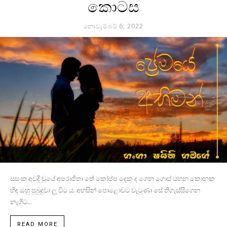
කොටස
නොවැම්බර් 6, 2022
සසංක අවදි වූයේ අපරාජිතා තේ කෝප්ප දෙක ද ගෙන ගොස් යහන කොනක
හිඳ ඔහු පුබුදුවා ලූ විට ය. අහසින් පොළොවට වැටුණා සේ තිගැස්සීගෙන
නැගිට...
READ MORE