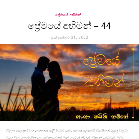
ප්‍රේමයේ අභිමන්
ප්‍රේමයේ අභිමන් – 44
ඔක්තෝබර් 31, 2022
ඊළඟ දෙතුන් දින අනන්‍යා යළි පිටව යාම සඳහා සූදානම් වීමේ කටයුතු වලට
වැය විය. අපරාජිතා ඈ වෙනුවෙන් මාළු ඇඹුල් තියල්, චිකන් ඩෙවල්, බටු