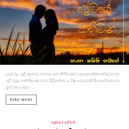
උදම් රළ, සුළි කුණාටු හා නාය යාම් කිහිපයකට පසු අපරාජිතා රත්මල්ගොඩ
යළි පුරුදු ශාන්තිදායක බවට පිළිපන්නා ය. ටික වෙලාවක් සිය ආශ්වාසය හා
ප්‍රශ්වාසය දෙස...
READ MORE
ප්‍රේමයේ අභිමන්