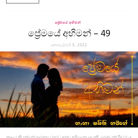
ප්‍රේමයේ අභිමන්
ප්‍රේමයේ අභිමන් – 49
නොවැම්බර් 5, 2022
කාලය කියන්නේ සාමාන්‍ය වහරට අනුව ඉගිලෙන දෙයකි. මරණයක් සිදු වුව ද