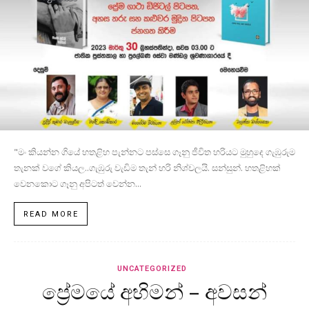
"මං කියන්න ගියේ හතළිහ පැන්නට පස්සෙ ගෑනු ජීවිත හරියට මුහුදෙ ගැඹුරුම
තැනක් වගේ කියල..ගැඹුරු වැඩිම තැන් හරි නිශ්චලයි. සන්සුන්. හතළිහක්
වෙනකොට ගෑනු අපිටත් වෙන්න...
READ MORE
UNCATEGORIZED
ප්‍රේමයේ අභිමන් – අවසන්