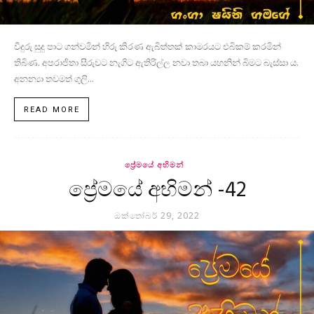
වීදුරු සුදු පාට ගන්වමින් හිරු කිරණ ඇබිත්තක් කාමරයට එබිකම් කරමින්
තිබිණ. අපරාජිතා සීරුවට නැගිට ඇතිරිල්ල නවා තබා යහනින් බිමට බැස්සා ය.
අනන්‍යා තවමත් ගුලි...
READ MORE
ප්‍රේමයේ අභිමන්
ප්‍රේමයේ අභිමන් -42
ඔක්තෝබර් 29, 2022