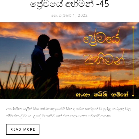
ප්‍රේමයේ අභිමන් -45
නොවැම්බර් 1, 2022
අපරාජිතා යළිත් සිය භාවනානුයෝගී සිත ද සමග සන්සුන් ව පුරුදු කටයුතු වල
නිමග්න වූවා ය. උදේ ට තනිව තේ එක හදා ගෙන බොත්දී සසංක...
READ MORE