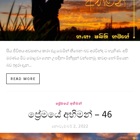
සිය ජීවිතය අවසානය කරා එළඹෙමින් තිබෙන බව අරවින්ද ට හැඟිණ. අපි
මරණය මිට මොළවා ගෙන උපදිනා මිනිසුන් වන්නෙමු. කවදා හෝ මියෙන
බව ඉඳුරා දැන...
READ MORE
ප්‍රේමයේ අභිමන්
ප්‍රේමයේ අභිමන් – 46
නොවැම්බර් 2, 2022