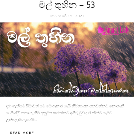
මල් තුහින – 53
පෙබරවාරි 15, 2023
දරා ගැනීමේ සීමාවන් මේ මේ ආකාර යැයි නිර්නායක පනවන්නට නොහැකි
ය. සියදිවි නසා ගැනීම අනුමත කරන්නට අසීරු වුව ද ඒ නික්ම යෑමට
උත්පලාට ඇගේම...
READ MORE