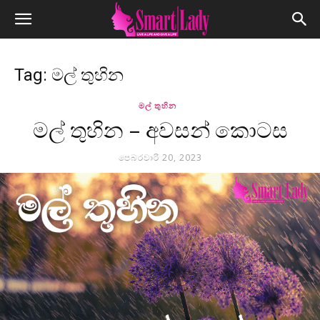
Tag: මල් තුහින
මල් තුහින
මල් තුහින – අවසන් කොටස
පෙබරවාරි 20, 2023