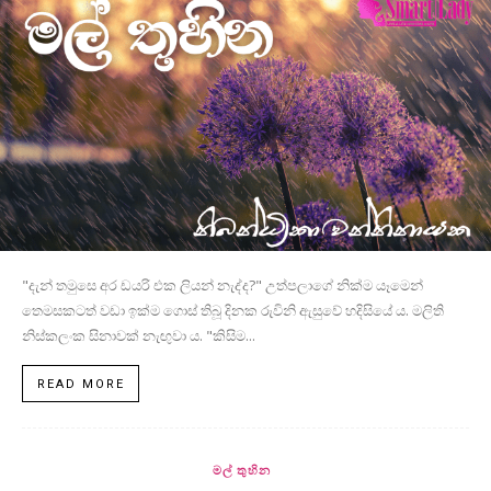
"දැන් තමුසෙ අර ඩයරි එක ලියන් නැද්ද?" උත්පලාගේ නික්ම යෑමෙන්
තෙමසකටත් වඩා ඉක්ම ගොස් තිබූ දිනක රුවිනි ඇසුවේ හදිසියේ ය. මලිති
නිස්කලංක සිනාවක් නැඟුවා ය. "කිසිම...
READ MORE
මල් තුහින