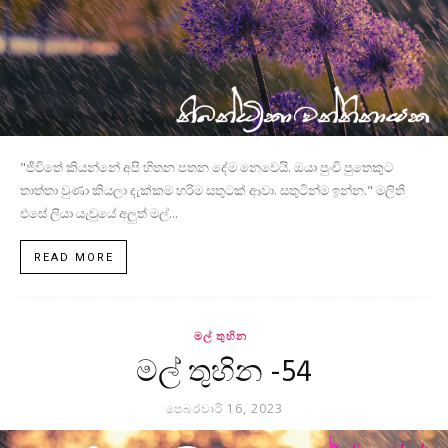
"ජීවිතේ කියන්නේ අපි හිතන පතන දේම නෙවෙයි. ඔයා පුංචි පුතෙකුට
තාත්තා වුණා කියලා දැක්කම හරිම සතුටක් ආවා. සතුටින්ම ඉන්න." මලිති
එසේ ලියා යැවූයේ අලුත් මල්...
READ MORE
මල් තුහින
මල් තුහින -54
පෙබරවාරි 16, 2023