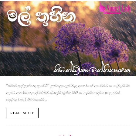
"සමාව ඉල්ලන්නද ආවේ?" උත්පලා දෑත් බැඳ අසන්නේ අසංවරව ය. සැබෑවටම
ඇයට ආදරය කළ දවස් තිබුණාදැයි තුහින සිතී ය. ඇයට ආදරය කළ දවස්
පසුගිය වසර කිහිපයේම...
READ MORE