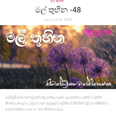
මල් තුහින
මල් තුහින -48
පෙබරවාරි 9, 2023
දෙමිතුරියන්ගෙන් සමුගත් පසු උත්පලා මුණ ගැසෙන්නට යන්නට තුහින
තීරණය කළේ ය. ඔහු ඒ ගැන පැවසුවේ මලිතිගේ නිවසින් එළියට බසින්නට
මොහොතකට පෙර ය. "මම හිතනවා ඔයා...