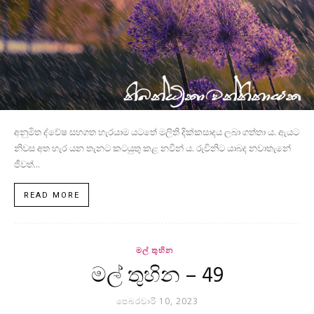
අනුමිත ද්වේෂ සහගත හැරයාම යටතේ මලිති දික්කසාදය ලබා ගත්තා ය. ඇයට
නිවස අත හැර යන තැනට කටයුතු කළ නවීන් ය. රුවිනිට යාබද නවාතැනේ
ජීවත්...
READ MORE
මල් තුහින
මල් තුහින – 49
පෙබරවාරි 10, 2023