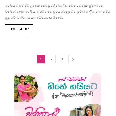
රෝගයක් සුව වීම උදෙසා වෛද්‍යවරුන්ගේ කැපවීම පමණක් ප්‍රමාණවත්
වන්නේ නැත. රෝගියා ද තමන්ගේ සුවය වෙනුවෙන් පූර්ණකාලීනව කැප විය
යුතු වේ. විශ්වාසය සහ අධිෂ්ඨානය ඕනෑම...
READ MORE
1
2
3