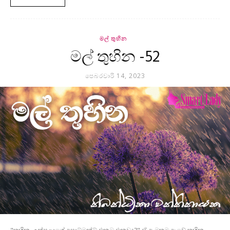
මල් තුහින
මල් තුහින -52
පෙබරවාරි 14, 2023