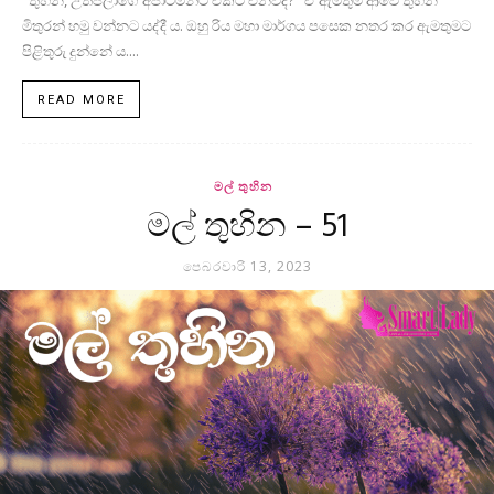
"තුහින, උත්පලාගේ අපාට්මන්ට් එකට එනවද?" ඒ ඇමතුම ආවේ තුහින
මිතුරන් හමු වන්නට යද්දී ය. ඔහු රිය මහා මාර්ගය පසෙක නතර කර ඇමතුමට
පිළිතුරු දුන්නේ ය....
READ MORE
මල් තුහින
මල් තුහින – 51
පෙබරවාරි 13, 2023