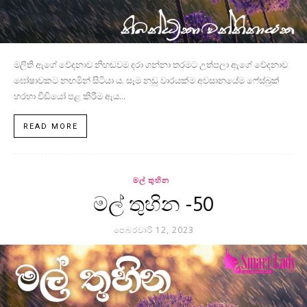
මලිති ඇගේ වේදනාව නිහඬවම දරා ගන්නා තරමට උත්පලා ඇගේ වේදනාව
ඝෝෂාවකට නඟමින් සිටියා ය. සෑම නඩු වාරයක්ම අවසානයේම ෆේස්බුක්
හරහා වීඩියෝ පළ කිරීම ඇය...
READ MORE
මල් තුහින
මල් තුහින -50
පෙබරවාරි 12, 2023