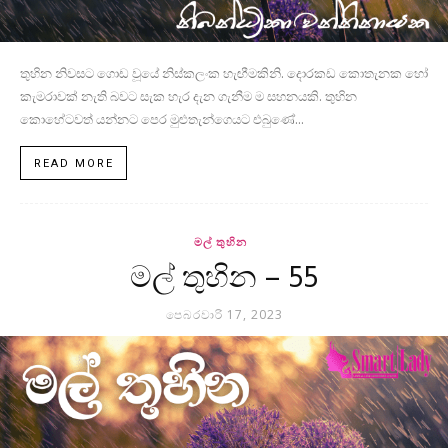
තුහින නිවසට ගොඩ වූයේ නිස්කලංක හැඟීමකිනි. දොරකඩ කොතැනක හෝ
කැමරාවක් නැති බවට සැක හැර දැන ගැනීම ම සහනයකි. තුහින
කොහේටවත් යන්නට පෙර මුළුතැන්ගෙයට එබුණේ...
READ MORE
මල් තුහින
මල් තුහින – 55
පෙබරවාරි 17, 2023