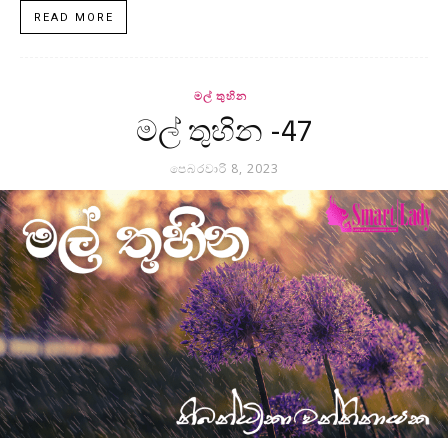
READ MORE
මල් තුහින
මල් තුහින -47
පෙබරවාරි 8, 2023