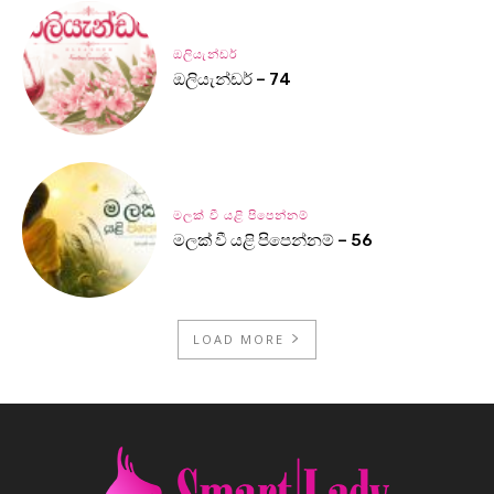
ඔලියැන්ඩර්
ඔලියැන්ඩර් – 74
මලක් වී යළි පිපෙන්නම්
මලක් වී යළි පිපෙන්නම් – 56
LOAD MORE