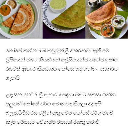
තෝසේ කන්න ඔබ කවුරුත් ප්‍රිය කරනවා ඇති.මේ
ලිපියෙන් ඔබට කියන්නේ ලේසියෙන්ම වගේම ඉතාම
රසවත් ආකාර කීපයකට තෝසෙ හදාගන්නා ආකාරය
ගැනයි
උදෑසන හෝ රාත්‍රී ආහාරය සඳහා ඔබට සකසා ගන්න
පුලුවන් තෝසේ වර්ග මොනවද කියලා අද අපි
බලමු.විවිධ රස වලින් යුතු මෙම තෝසේ වර්ග ඔබේ
කෑම මේසයට වෙනස්ම රසයක් එකතු කරාවි.