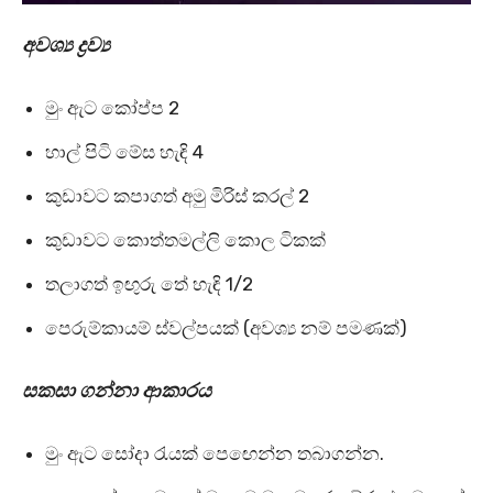
අවශ්‍ය ද්‍රව්‍ය
මුං ඇට කෝප්ප 2
හාල් පිටි මේස හැඳි 4
කුඩාවට කපාගත් අමු මිරිස් කරල් 2
කුඩාවට කොත්තමල්ලි කොල ටිකක්
තලාගත් ඉඟුරු තේ හැඳි 1/2
පෙරුම්කායම් ස්වල්පයක් (අවශ්‍ය නම් පමණක්)
සකසා ගන්නා ආකාරය
මුං ඇට සෝදා රැයක් පෙඟෙන්න තබාගන්න.