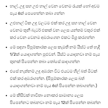
හාල්, උඳු සහ උළු හාල් වෙන වෙනම රැයක් හෝ අවම
පැය 6ක් පෙඟෙන්න තබා ගන්න
උළුහාල් ටික උඳු වලටම එක් කර උඳු සහ හාල් වෙන
වෙනම තුනී බැටර් එකක් වන ලෙස යන්තම් වතුර එක්
කර වෙන වෙනම අඹරාගෙන එකට මිශ්‍ර කරගන්න
මේ සඳහා පිපුම්කාරක ලෙස කැමති නම් යීස්ට් තේ හැඳි
1/2ක් යොදාගන්න පුළුවන්. යීස්ට් යොදනවා නම් පැය
තුනක් පිපෙන්න තබා තෝසේ සාදාගන්න
එසේ නැත්නම් උඳු අඹරන විට එයටම හීල් බත් මිටක්
එක් කර අඹරාගන්න. (පිපුම්කාරක ලෙස බත්
යොදාගන්නවා නම් පැය 6ක් පිපෙන්න තබාගන්න.)
මේ කිසිවක් භාවිතා නොකර සාමාන්‍ය ලෙස
පිපෙන්නට තබනවා නම් පැය 12ක් පිපෙන්න තබන්න