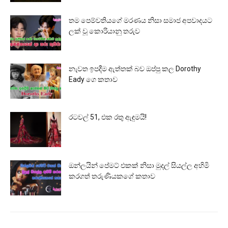
තම පෙම්වතියගේ මරණය නිසා සමාජ අපවාදයට
ලක් වූ කොරියානු තරුව
නැවත ඉපදීම ඇත්තක් බව ඔප්පු කල Dorothy
Eady ගෙ කතාව
රටවල් 51, එක රතු ඇඳුමයි!
ඔන්ලයින් පේමට් එකක් නිසා මුදල් සියල්ල අහිමි
කරගත් තරුණියකගේ කතාව