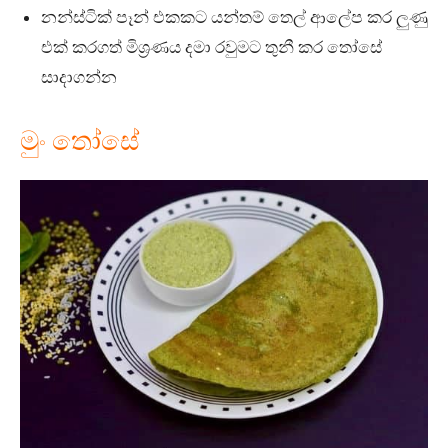
නන්ස්ටික් පෑන් එකකට යන්තම් තෙල් ආලේප කර ලුණු
එක් කරගත් මිශ්‍රණය දමා රවුමට තුනී කර තෝසේ
සාදාගන්න
මුං තෝසේ