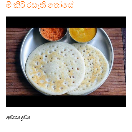
මී කිරි රසැති තෝසේ
අවශ්‍ය ද්‍රව්‍ය