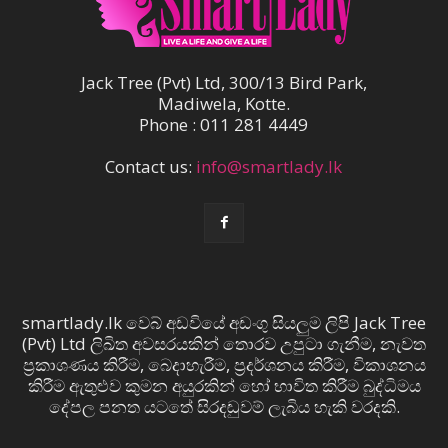
Jack Tree (Pvt) Ltd, 300/13 Bird Park,
Madiwela, Kotte.
Phone : 011 281 4449
Contact us:
info@smartlady.lk
smartlady.lk වෙබ් අඩවියේ අඩංගු සියලුම ලිපි Jack Tree
(Pvt) Ltd ලිඛිත අවසරයකින් තොරව උපුටා ගැනීම, නැවත
ප්‍රකාශණය කිරීම, බෙදාහැරීම, ප්‍රදර්ශනය කිරීම, විකාශනය
කිරීම ඇතුළුව කුමන අයුරකින් හෝ භාවිත කිරීම බුද්ධිමය
දේපල පනත යටතේ සිරදඬුවම් ලැබිය හැකි වරදකි.