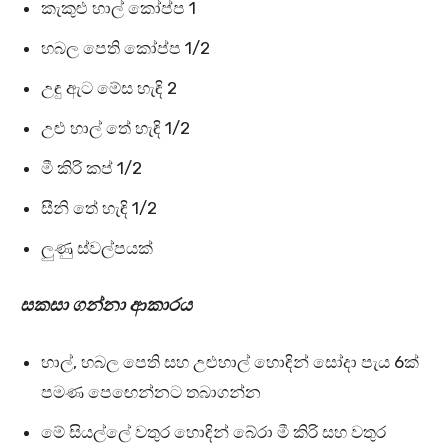
කැකුළු හාල් කෝප්ප 1
හබල පෙති කෝප්ප 1/2
උඳු ඇට මේස හැඳි 2
උළු හාල් තේ හැඳි 1/2
මී කිරි කප් 1/2
සීනි තේ හැඳි 1/2
ලුණු ස්වල්පයක්
සකසා ගන්නා ආකාරය
හාල්, හබල පෙති සහ උළුහාල් හොඳින් සෝදා පැය 6ක්
පමණ පෙඟෙන්නට තබාගන්න
මේ සියල්ලේ වතුර හොඳින් බේරා මී කිරි සහ වතුර