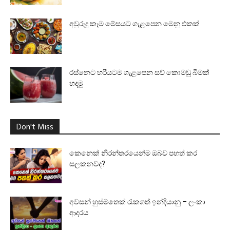
අවුරුදු කෑම මේසයට ගැළපෙන මෙනු එකක්
රස්නෙට හරියටම ගැළපෙන සව් කොමඩු බීමක්
හදමු
Don't Miss
කෙනෙක් නිරන්තරයෙන්ම ඔබව පහත් කර
සලකනවද?
අවසන් හුස්මතෙක් රැකගත් ඉන්දියානු – ලංකා
ආදරය