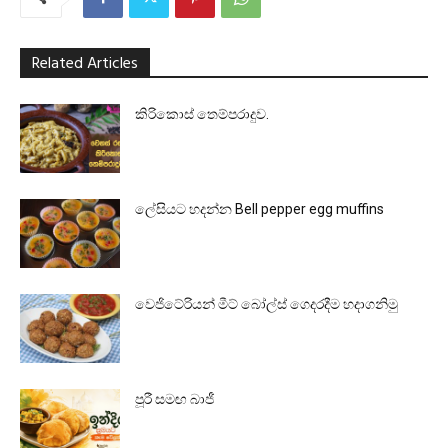
Related Articles
කිරිකොස් තෙම්පරාදුව.
ලේසියට හදන්න Bell pepper egg muffins
වෙජිටේරියන් මීට් බෝල්ස් ගෙදරදීම හදාගනිමු
පූරී සමඟ බාජී