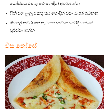
කෝප්පය එකතු කර හොඳින් අඹරාගන්න
සීනි සහ ලුණු එකතු කර හොඳින් වසා රැයක් තබන්න
ගිතෙල් තවරා ගත් තැටියක සාමාන්‍ය පරිදි තෝසේ
පුළුස්සා ගන්න
චීස් තෝසේ