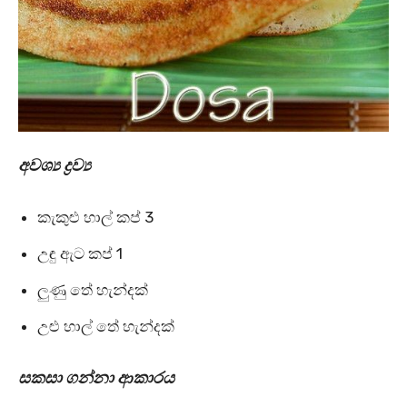
අවශ්‍ය ද්‍රව්‍ය
කැකුළු හාල් කප් 3
උඳු ඇට කප් 1
ලුණු තේ හැන්දක්
උළු හාල් තේ හැන්දක්
සකසා ගන්නා ආකාරය