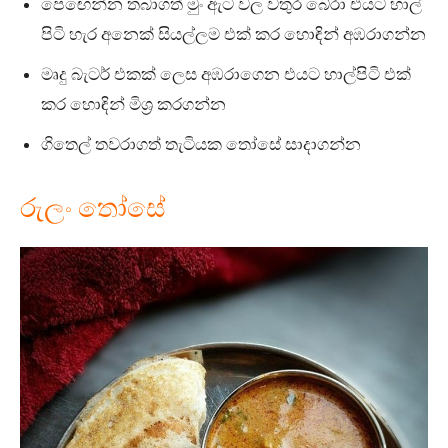
පෙඟෙන්න තබාගත් මුං ඇට වල වතුර බේරා එයට හාල්
පිටි හැර අනෙක් සියල්ලම එක් කර හොඳින් අඹරාගන්න
මෘදු බැටර් එකක් ලෙස අඹරාගෙන එයට හාල්පිටි එක්
කර හොඳින් මිශ්‍ර කරගන්න
ගිතෙල් තවරාගත් තැටියක තෝසේ සාදාගන්න
රුලං තෝසේ