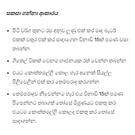
සකසා ගන්නා ආකාරය
පිටි වර්ග තුනට රස අනුව ලුණු එක් කර මෘදු බැටර්
එකක් වතුර එක් කර සාදාගෙන විනාඩි 15ක් පමණ වසා
තබන්න.
ගිතෙල් ටිකක් වෙනම භාජනයක රත් වෙන්න තබන්න
එයට කොත්තමල්ලි කොල හැර අනෙක් සියල්ල
පිලිවෙලින් එක් කර තෙම්පරාදු කරගන්න
තෙම්පරාදුව නිවෙන්නට හැර එය විනාඩි 15ක් පමණ
පිපෙන්නට තබාගත් තෝසේ මිශ්‍රණයට එකතු කර
එයටම කොත්තමල්ලි කොලද එකතු කර තෝසේ
සාදාගන්න.