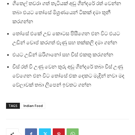
ගිතෙල් තවරා ගත් තැටියක් අඩු ගින්දරේ රත් වෙන්න
තබා එයට තෝසේ මිශ්‍රණයෙන් ටිකක් දමා තුනී
කරගන්න
තෝසේ එකේ උඩ කොටස පිසීගෙන එන විට එයට
උඩින් චොප් කරගත් ළූණු සහ තක්කලි දමා ගන්න
එයට උඩින් ඔරිගානෝ සහ චීස් එකතු කරගන්න
චීස් රත් වී උණු වෙන තුරු අඩු ගින්දරේ තබා චීස් උණු
වේගෙන එන විට තෝසේ එක දෙකට මැදින් නවා මද
වේලාවක් තබා ලිපෙන් ඉවතට ගන්න
TAGS
Indian Food