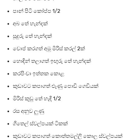
පාන් පිටි කෝප්ප 1/2
අබ තේ හැන්දක්
සූදුරු තේ හැන්දක්
චොප් කරගත් අමු මිරිස් කරල් 2ක්
හොඳින් තලාගත් ඉඟුරු තේ හැන්දක්
කරපිංචා ඉත්තක කොළ
කුඩාවට කපාගත් ළූණු පොඩි ගෙඩියක්
මිරිස් කුඩු තේ හැඳි 1/2
රස අනුව ලුණු
ගිතෙල් ස්වල්පයක් ටිකක්
කුඩාවට කපාගත් කොත්තමල්ලි කොල ස්වල්පයක්