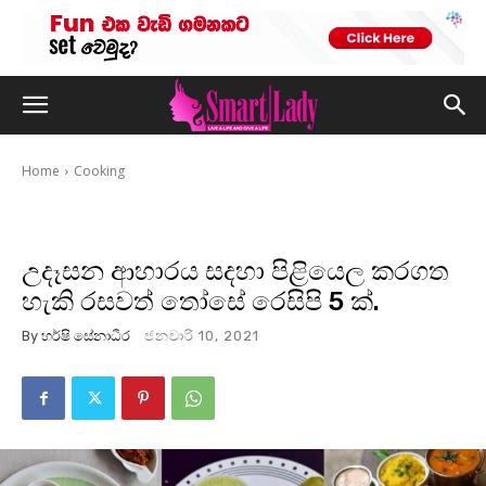
Home
Cooking
උදෑසන ආහාරය සදහා පිළියෙල කරගත
හැකි රසවත් තෝසේ රෙසිපි 5 ක්.
By
හර්ෂි සේනාධීර
ජනවාරි 10, 2021