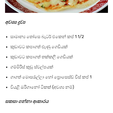
අවශ්‍ය ද්‍රව්‍ය
සාමාන්‍ය තෝසෙ බැටර් එකෙන් කප් 1 1/2
කුඩාවට කපාගත් ළූණු ගෙඩියක්
කුඩාවට කපාගත් තක්කලි ගෙඩියක්
ගම්මිරිස් කුඩු ස්වල්පයක්
ගාගත් මොසරැල්ලා හෝ ප්‍රොසෙස්ඩ් චීස් කප් 1
වියළි ඔරිගානෝ ටිකක් (අවශ්‍ය නම්)
සකසා ගන්නා ආකාරය