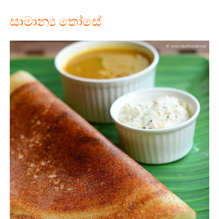
සාමාන්‍ය තෝසේ