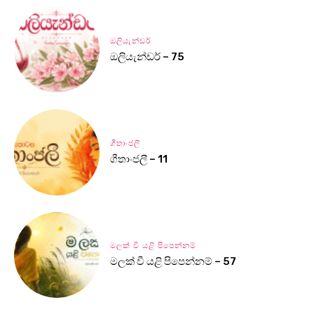
ඔලියැන්ඩර්
ඔලියැන්ඩර් – 75
ගීතාංජලී
ගීතාංජලී – 11
මලක් වී යළි පිපෙන්නම්
මලක් වී යළි පිපෙන්නම් – 57