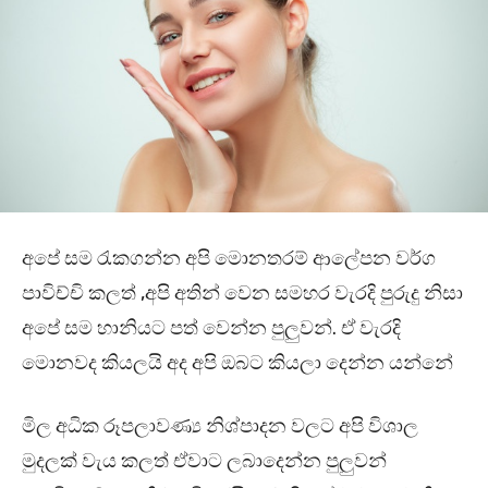
අපේ සම රැකගන්න අපි මොනතරම් ආලේපන වර්ග
පාවිච්චි කලත් ,අපි අතින් වෙන සමහර වැරදි පුරුදු නිසා
අපේ සම හානියට පත් වෙන්න පුලුවන්. ඒ වැරදි
මොනවද කියලයි අද අපි ඔබට කියලා දෙන්න යන්නේ
මිල අධික රූපලාවණ්‍ය නිශ්පාදන වලට අපි විශාල
මුදලක් වැය කලත් ඒවාට ලබාදෙන්න පුලුවන්