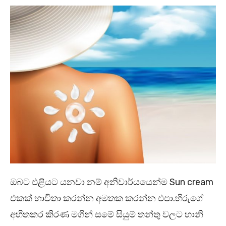
ඔබට එළියට යනවා නම් අනිවාර්යයෙන්ම Sun cream
එකක් භාවිතා කරන්න අමතක කරන්න එපා.හිරුගේ
අහිතකර කිරණ මගින් සමේ සියුම් තන්තු වලට හානි