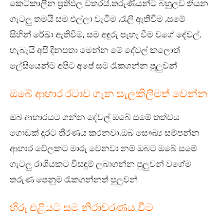
කෙටිකාලීන ප්‍රතිඵල විතරයි.තරුණියන්ට බහුලව තියන
ගැටලු තමයි සම එල්ලා වැටීම ,රැලි ඇතිවීම ,සමේ
සිහින් රේඛා ඇතිවීම, සම අඳුරු පැහැ වීම වගේ දේවල්.
හැබැයි අපි දිනපතා මෙන්න මේ දේවල් කලොත්
ලේසියෙන්ම අපිට අපේ සම රැකගන්න පුලුවන්
ඔබේ ආහාර රටාව ගැන සැලකිලිමත් වෙන්න
ඔබ ආහාරයට ගන්න දේවල් ඔබේ සමේ තත්වය
ගොඩක් දුරට තීරණය කරනවා.ඔබ සෞඛ්‍ය සම්පන්න
ආහාර වේලකට මාරු වෙනවා නම් ඔබට ඔබේ සමේ
ගැටලු රාශියකට විසඳුම් ලබාගන්න පුලුවන් වගේම
තරුණ පෙනුම රැකගන්නත් පුලුවන්
හිරු එළියට සම නිරාවරණය වීම