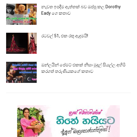
නැවත ඉපදීම ඇත්තක් බව ඔප්පු කල Dorothy
Eady ගෙ කතාව
රටවල් 51, එක රතු ඇඳුමයි!
ඔන්ලයින් පේමට් එකක් නිසා මුදල් සියල්ල අහිමි
කරගත් තරුණියකගේ කතාව