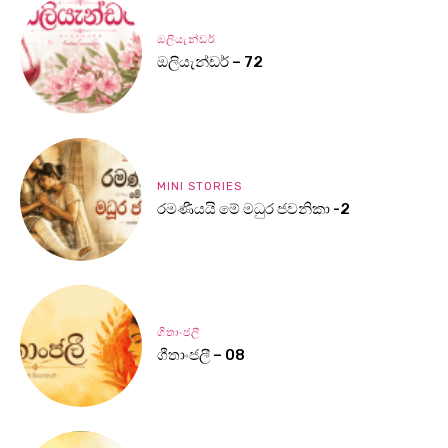
ඔලියැන්ඩර්
ඔලියැන්ඩර් – 72
MINI STORIES
රමණීයයි මේ මධුර ජවනිකා -2
ගීතාංජලී
ගීතාංජලී – 08