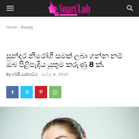
Home
Beauty
සුන්දර නීරෝගී සමක් ලබා ගන්න නම්
ඔබ පිළිපැදිය යුතුම කරුණු 8 ක්.
By
හර්ෂි සේනාධීර
මාර්තු 4, 2021