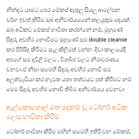
නින්දට යාමට පෙර මේකප් ඇතුලු සියලු ආලේපන
වර්ග ඉවත් කිරීම ඔබ අනිවාර්යයෙන් කලයුතුම දෙයක්.
ඔබ අධිකව මේකප් භාවිතා කරන්නේ නම්, මුහුණේ
සිදුරු අවහිර නොවීමට මුහුණේ සම double cleanse
කර පිරිසිදු කිරීමට සැලකිලිමත් වන්න .දිවා කාලයේදී
අපගේ සම දූවිලි වලට , විශබීජ වලට නිරාවරණය
වනවා.ඒ නිසා සමෙහි සිදුරු අවහිර නොවී සම
අලුත්වැඩියා කර නැවත යතා තත්වයට පත් කිරීමට නම්
මෙම සිදුරු අවහිර නොවී තිබීම අනිවාර්යය වෙනවා
ඇල්කොහොල් මත පදනම් වූ ටෝනර් අධික
ලෙස භාවිතා කිරීම
ටෝනර් භාවිතා කිරීම මඟින් සමෙහි ඉතිරි වන මේකප්,