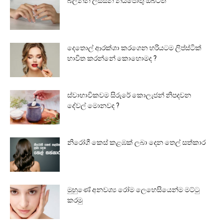
බලන්න ලස්සන නියපොතු ඔබටත්
දෙතොල් ආරක්ශා කරගෙන හරියටම ලිප්ස්ටික්
භාවිත කරන්නේ කොහොමද ?
ස්වාභාවිකවම සිරුරේ කොලැජන් නිපදවන
දේවල් මොනවද ?
නිරෝගී කෙස් කළඹක් ලබා දෙන තෙල් සත්කාර
මුහුණේ අනවශ්‍ය රෝම ලෙහෙසියෙන්ම මට්ටු
කරමු