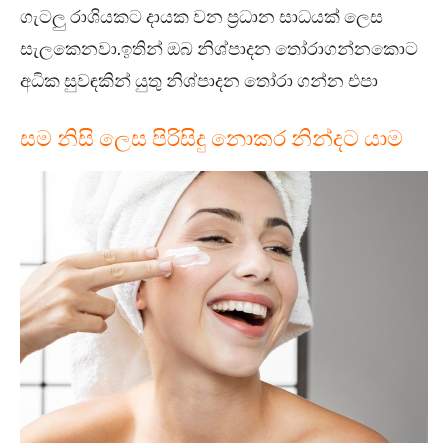
ගැටලු රාශියකට දායක වන ප්‍රධාන සාධයක් ලෙස
සැලකෙනවා.ඉතින් ඔබ නිශ්පාදන තෝරාගන්නකොට
අධික සුවඳකින් යුතු නිශ්පාදන තෝරා ගන්න එපා
සම නිසි ලෙස පිරිසිදු නොකර නින්දට යාම