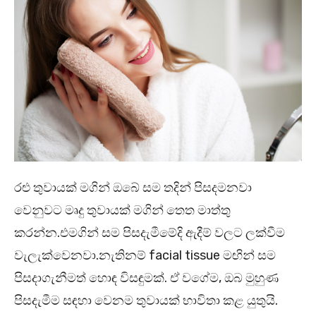
රළු තුවායක් මගින් ඔබේ සම තදින් පිසදමනවා
වෙනුවට මෘදු තුවායක් මගින් තෙත මාත්තු
කරන්න.එමගින් සම පිසදැමීමේදි ඇදීම් වලට ලක්වීම
වැලැක්වෙනවා.නැතිනම් facial tissue මඟින් සම
පිසදාගැනීමත් හොඳ විසඳුමක්. ඒ වගේම, ඔබ මුහුණ
පිසදැමීම සඳහා වෙනම තුවායක් භාවිතා කළ යුතුයි.