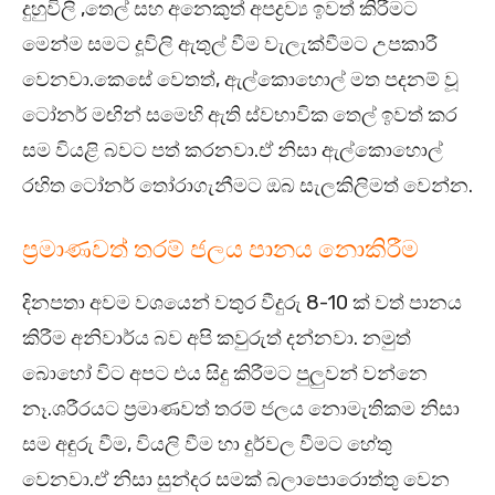
දුහුවිලි ,තෙල් සහ අනෙකුත් අපද්‍රව්‍ය ඉවත් කිරීමට
මෙන්ම සමට දූවිලි ඇතුල් වීම වැලැක්වීමට උපකාරී
වෙනවා.කෙසේ වෙතත්, ඇල්කොහොල් මත පදනම් වූ
ටෝනර් මඟින් සමෙහි ඇති ස්වභාවික තෙල් ඉවත් කර
සම වියළි බවට පත් කරනවා.ඒ නිසා ඇල්කොහොල්
රහිත ටෝනර් තෝරාගැනීමට ඔබ සැලකිලිමත් වෙන්න.
ප්‍රමාණවත් තරම් ජලය පානය නොකිරීම
දිනපතා අවම වශයෙන් වතුර වීදුරු 8-10 ක් වත් පානය
කිරීම අනිවාර්ය බව අපි කවුරුත් දන්නවා. නමුත්
බොහෝ විට අපට එය සිදු කිරීමට පුලුවන් වන්නෙ
නෑ.ශරීරයට ප්‍රමාණවත් තරම් ජලය නොමැතිකම නිසා
සම අඳුරු වීම, වියලි වීම හා දුර්වල වීමට හේතු
වෙනවා.ඒ නිසා සුන්දර සමක් බලාපොරොත්තු වෙන