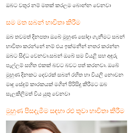
ඔබට වතුර නම් මතක් කරලම බොන්න වෙනවා
සම මත සබන් භාවිතා කිරීම
ඔබ තවමත් දිනපතා ඔබේ මුහුණ සෝදා ගැනීමට සබන්
භාවිතා කරන්නේ නම් එය ඉක්මනින් නතර කරන්න
ඔබට සිද්ධ වෙනවා.සබන් ඔබේ සම වියළි සහ අඳුරු
පැල්ලම් සහිත එකක් බවට බවට පත් කරනවා. ඔබේ
මුහුණ දිනකට දෙවරක් සබන් රහිත හා වියලි නොවන
මෘදු සේදුම් කාරකයක් මගින් පිරිසිදු කිරීමට ඔබ
සැලකිලිමත් විය යුතු වෙනවා
මුහුණ පිසදැමීම සඳහා රළු තුවා භාවිතා කිරීම