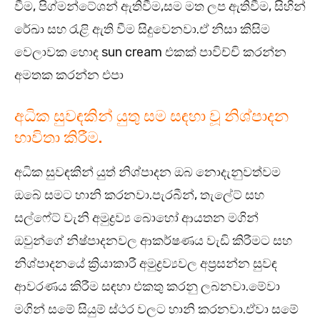
වීම, පිග්මන්ටේශන් ඇතිවීම,සම මත ලප ඇතිවීම, සිහින්
රේඛා සහ රැළි ඇති වීම සිදුවෙනවා.ඒ නිසා කිසිම
වෙලාවක හොඳ sun cream එකක් පාවිච්චි කරන්න
අමතක කරන්න එපා
අධික සුවඳකින් යුතු සම සඳහා වූ නිශ්පාදන
භාවිතා කිරීම.
අධික සුවඳකින් යුත් නිශ්පාදන ඔබ නොදැනුවත්වම
ඔබේ සමට හානි කරනවා.පැරබීන්, තැලේට් සහ
සල්ෆේට් වැනි අමුද්‍රව්‍ය බොහෝ ආයතන මගින්
ඔවුන්ගේ නිෂ්පාදනවල ආකර්ෂණය වැඩි කිරීමට සහ
නිශ්පාදනයේ ක්‍රියාකාරී අමුද්‍රව්‍යවල අප්‍රසන්න සුවඳ
ආවරණය කිරීම සඳහා එකතු කරනු ලබනවා.මේවා
මගින් සමේ සියුම් ස්ථර වලට හානි කරනවා.ඒවා සමේ