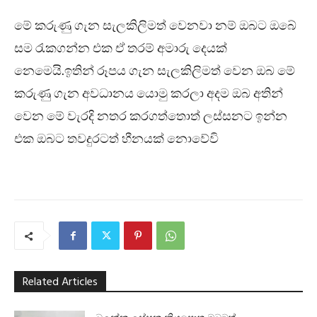
මේ කරුණු ගැන සැලකිලිමත් වෙනවා නම් ඔබට ඔබේ
සම රැකගන්න එක ඒ තරම් අමාරු දෙයක්
නෙමෙයි.ඉතින් රූපය ගැන සැලකිලිමත් වෙන ඔබ මේ
කරුණු ගැන අවධානය යොමු කරලා අදම ඔබ අතින්
වෙන මේ වැරදි නතර කරගත්තොත් ලස්සනට ඉන්න
එක ඔබට තවදුරටත් හීනයක් නොවේවි
Related Articles