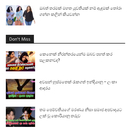
ඔබත් තරමක් මහත යුවතියක් නම් ඇඳුමක් තෝරා
ගන්න කලින් කියවන්න
Don't Miss
කෙනෙක් නිරන්තරයෙන්ම ඔබව පහත් කර
සලකනවද?
අවසන් හුස්මතෙක් රැකගත් ඉන්දියානු – ලංකා
ආදරය
තම පෙම්වතියගේ මරණය නිසා සමාජ අපවාදයට
ලක් වූ කොරියානු තරුව