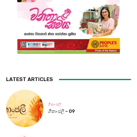
LATEST ARTICLES
ගීතාංජලී
ගීතාංජලී – 09