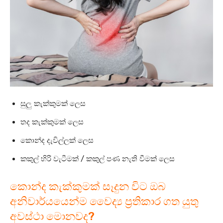
සුලු කැක්කුමක් ලෙස
තද කැක්කුමක් ලෙස
කොන්ද දැවිල්ලක් ලෙස
කකුල් හිරි වැටීමක් / කකුල් පණ නැති වීමක් ලෙස
කොන්ද කැක්කුමක් සෑදුන විට ඔබ
අනිවාර්යයෙන්ම වෛද්‍ය ප්‍රතිකාර ගත යුතු
අවස්ථා මොනවද?