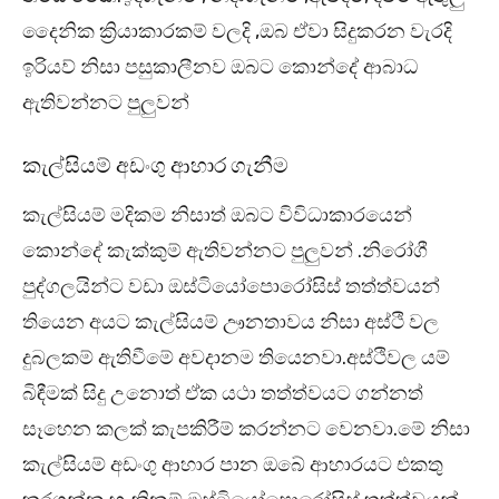
දෛනික ක්‍රියාකාරකම් වලදි ,ඔබ ඒවා සිදුකරන වැරදි
ඉරියව් නිසා පසුකාලීනව ඔබට කොන්දේ ආබාධ
ඇතිවන්නට පුලුවන්
කැල්සියම් අඩංගු ආහාර ගැනීම
කැල්සියම් මදිකම නිසාත් ඔබට විවිධාකාරයෙන්
කොන්දේ කැක්කුම් ඇතිවන්නට පුලුවන් .නිරෝගී
පුද්ගලයින්ට වඩා ඔස්ටියෝපොරෝසිස් තත්ත්වයන්
තියෙන අයට කැල්සියම් ඌනතාවය නිසා අස්ථි වල
දුබලකම් ඇතිවීමේ අවදානම තියෙනවා.අස්ථිවල යම්
බිඳීමක් සිදු උනොත් ඒක යථා තත්ත්වයට ගන්නත්
සෑහෙන කලක් කැපකිරීම් කරන්නට වෙනවා.මේ නිසා
කැල්සියම් අඩංගු ආහාර පාන ඔබේ ආහාරයට එකතු