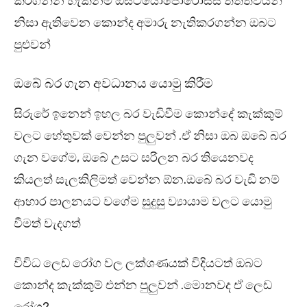
කරගන්න හැකිනම් ඔස්ටියෝපොරෝසිස් තත්ත්වයන්
නිසා ඇතිවෙන කොන්ද අමාරු නැතිකරගන්න ඔබට
පුළුවන්
ඔබේ බර ගැන අවධානය යොමු කිරීම
සිරුරේ ඉනෙන් ඉහල බර වැඩිවීම කොන්දේ කැක්කුම්
වලට හේතුවක් වෙන්න පුලුවන් .ඒ නිසා ඔබ ඔබේ බර
ගැන වගේම, ඔබේ උසට සරිලන බර තියෙනවද
කියලත් සැලකිලිමත් වෙන්න ඕන.ඔබේ බර වැඩි නම්
ආහාර පාලනයට වගේම සුදුසු ව්‍යායාම වලට යොමු
වීමත් වැදගත්
විවිධ ලෙඩ රෝග වල ලක්ශණයක් විදියටත් ඔබට
කොන්ද කැක්කුම් එන්න පුලුවන් .මොනවද ඒ ලෙඩ
රෝග?