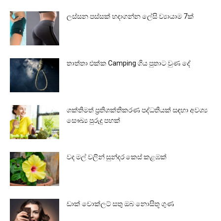
ලස්සන පස්සක් හදාගන්න ලේසි ව්‍යායාම 7ක්
තාත්තා එක්ක Camping ගිය පුතාට වුණ දේ
ශක්තිමත් ප්‍රතිශක්තිකරණ පද්ධතියක් සඳහා අවශ්‍ය
සෞඛ්‍ය පුරුදු පහක්
වද මල් වලින් සුන්දර කෙස් කළඹක්
ඩාක් චොක්ලට් සතු ඔබ නොසිතූ ගුණ