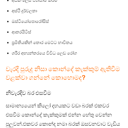
අධික ලෙස ව්‍යායාම කිරීම
අස්ථි දුර්වලතා
ඔස්ටියෝපොරෝසිස්
ආතරයිටිස්
ප්‍රමිතියකින් තොර මෙට්ට භාවිතය
ශරීර අභ්‍යන්තරයෙ විවිධ ලෙඩ රෝග
වැරදි පුරුදු නිසා කොන්දේ කැක්කුම් ඇතිවීම
වළක්වා ගන්නේ කොහොමද?
නිවැරදිව බර එසවීම
සාමාන්‍යයෙන් කිලෝ දහයකට වඩා බරක් එකවර
එසවීම කොන්දේ කැක්කුමක් එන්න හේතු වෙන්න
පුලුවන්.එකවර කොන්ද නමා බරක් ඔසවනවාට වැඩිය