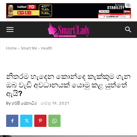
Home
Smart Me
Health
නිතරම හැදෙන කොන්දෙ කැක්කුම ගැන
ඔබ වැඩි අවධානයක් යොමු කළ යුත්තේ
ඇයි?
By
හර්ෂි සේනාධීර
මාර්තු 19, 2021