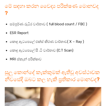
මේ සඳහා කරන වෛද්‍ය පරික්ෂණ මොනවද
?
සම්පුර්ණ රුධිර වාර්තාව ( full blood count / FBC )
ESR Report
කොදු ඇටපෙලේ එක්ස් කිරණ වාර්තාව( X – Ray )
කොදු ඇටපෙලේ සි .ටි වාර්තාව (C.T Scan)
MRI ස්කෑන් පරික්ෂාව
සුලු කොන්දේ කැක්කුමක් ඇතිවූ අවස්ථාවක
නිවසේදි ඔබට කල හැකි ප්‍රතිකාර මොනවද?