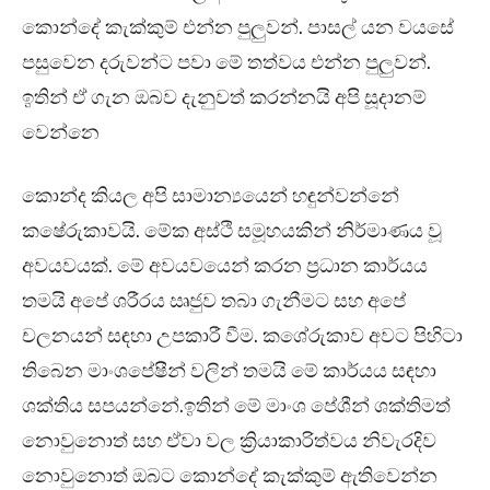
කොන්දේ කැක්කුම් එන්න පුලුවන්. පාසල් යන වයසේ
පසුවෙන දරුවන්ට පවා මේ තත්වය එන්න පුලුවන්.
ඉතින් ඒ ගැන ඔබව දැනුවත් කරන්නයි අපි සූදානම්
වෙන්නෙ
කොන්ද කියල අපි සාමාන්‍යයෙන් හඳුන්වන්නේ
කෂේරුකාවයි. මේක අස්ථි සමූහයකින් නිර්මාණය වූ
අවයවයක්. මේ අවයවයෙන් කරන ප්‍රධාන කාර්යය
තමයි අපේ ශරීරය ඍජුව තබා ගැනීමට සහ අපේ
චලනයන් සඳහා උපකාරී වීම. කශේරුකාව අවට පිහිටා
තිබෙන මාංශපේෂීන් වලින් තමයි මේ කාර්යය සඳහා
ශක්තිය සපයන්නේ.ඉතින් මේ මාංශ පේශීන් ශක්තිමත්
නොවුනොත් සහ ඒවා වල ක්‍රියාකාරිත්වය නිවැරදිව
නොවුනොත් ඔබට කොන්දේ කැක්කුම් ඇතිවෙන්න