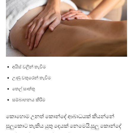
අයිස් වලින් තැවීම
උණු වතුරෙන් තැවිම
තෙල් සාත්තු
සම්බාහනය කිරීම
කොහොම උනත් කොන්දේ ආබාධයක් කියන්නේ
සුලුකොට තැකිය යුතු දෙයක් නෙමෙයි.සුලු කොන්දේ