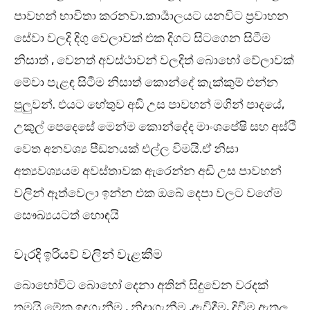
පාවහන් භාවිතා කරනවා.කාර්‍යාලයට යනවිට ප්‍රවාහන
සේවා වලදි දිගු වෙලාවක් එක දිගට සිටගෙන සිටීම
නිසාත් , වෙනත් අවස්ථාවන් වලදිත් බොහෝ වේලාවක්
මේවා පැළඳ සිටීම නිසාත් කොන්දේ කැක්කුම් එන්න
පුලුවන්. එයට හේතුව අඩි උස පාවහන් මගින් පාදයේ,
උකුල් පෙදෙසේ මෙන්ම කොන්දේද මාංශපේෂි සහ අස්ථි
වෙත අනවශ්‍ය පීඩනයක් එල්ල විමයි.ඒ නිසා
අත්‍යවශ්‍යයම අවස්තාවක ඇරෙන්න අඩි උස පාවහන්
වලින් ඈත්වෙලා ඉන්න එක ඔබේ දෙපා වලට වගේම
සෞඛ්‍යයටත් හොඳයි
වැරදි ඉරියව් වලින් වැළකීම
බොහෝවිට බොහෝ දෙනා අතින් සිදුවෙන වරදක්
තමයි මේක.ඉඳගැනීම , නිදාගැනීම ,ඇවිදීම, දිවීම ඇතුලු