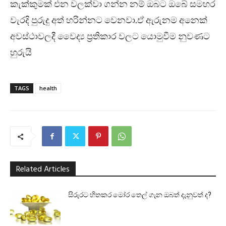
කැක්කුමක් එන වලක්වා ගන්න නම් ඔබට ඔබේ සමහර
වැරදි පුරුදු අත් හරින්නට වෙනවා.ඒ ඇරුනම අනෙක්
අවස්ථාවලදී වෛද්‍ය ප්‍රතිකාර වලට යොමුවීම නුවණට
හුරුයි
TAGS
health
Related Articles
සිරුරට හිතකර මෝර තෙල් ගැන ඔබත් දැනුවත් ද?