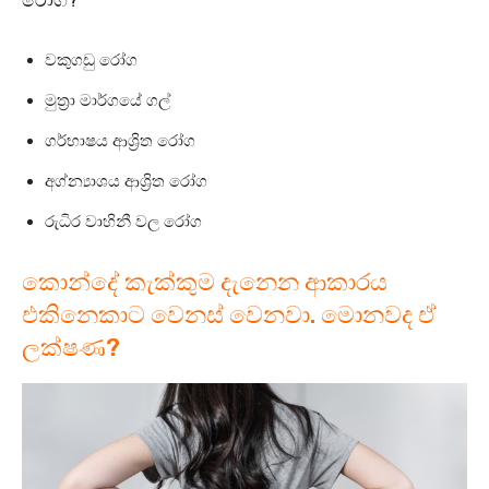
වකුගඩු රෝග
මුත්‍රා මාර්ගයේ ගල්
ගර්භාෂය ආශ්‍රිත රෝග
අග්න්‍යාශය ආශ්‍රිත රෝග
රුධිර වාහිනී වල රෝග
කොන්දේ කැක්කුම දැනෙන ආකාරය
එකිනෙකාට වෙනස් වෙනවා. මොනවද ඒ
ලක්ෂණ?