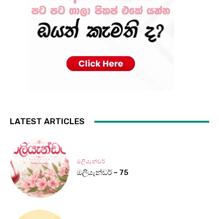
LATEST ARTICLES
ඔලියැන්ඩර්
ඔලියැන්ඩර් – 75