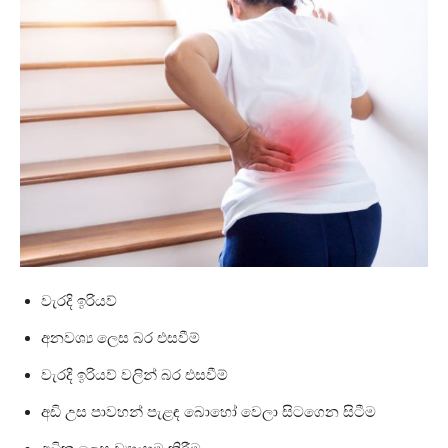
වැරදි ඉරියව්
අනවශ්‍ය ලෙස බර එසවීම්
වැරදි ඉරියව් වලින් බර එසවීම්
අඩි උස පාවහන් පැළඳ බොහෝ වෙලා සිටගෙන සිටීම