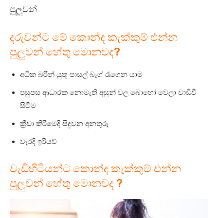
පුලුවන්
දරුවන්ට මේ කොන්ද කැක්කුම් එන්න
පුලුවන් හේතු මොනවද?
අධික බරින් යුතු පාසල් බෑග් රැගෙන යාම
පසුපස ආධාරක නොමැති අසුන් වල බොහෝ වෙලා වාඩිවී
සිටිම
ක්‍රීඩා කිරීමෙදි සිදුවන අනතුරු
වැරදි ඉරියව්
වැඩිහිටියන්ට කොන්ද කැක්කුම් එන්න
පුලුවන් හේතු මොනවද ?