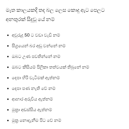
මෑත කාලයකදි තද බල ලෙස කොදු ඇට පෙලට
අනතුරක් සිදුවූ යේ නම්
අවුරුදු 50 ට වඩා වැඩි නම්
සීග්‍රයෙන් බර අඩු වන්නේ නම්
ඔබට උණ පවතින්නේ නම්
ඔබට කිසියම් පිලිකා තත්වයක් තිබුනේ නම්
දෙපා හිරි වැටීමක් ඇත්නම්
දෙපා පණ නැති වේ නම්
ආහාර අරුචිය ඇත්නම්
මුත්‍රා අඩස්සිය ඇත්නම්
මුත්‍ර නොදැනීම පිට වේ නම්