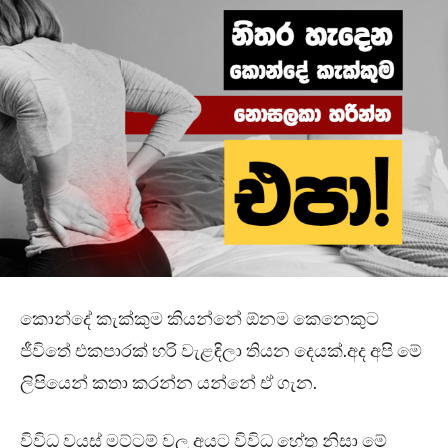
කොන්දේ කැක්කුම කියන්නේ ඕනම කෙනෙකුට
ජීවිතේ එකපාරක් හරි වැළඳිලා තියන දෙයක්.අද අපි මේ
ලිපියෙන් කතා කරන්න යන්නේ ඒ ගැන.
විවිධ වයස් මට්ටම් වල අයට විවිධ හේතු නිසා මේ