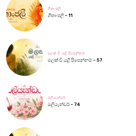
ගීතාංජලී
ගීතාංජලී – 11
මලක් වී යළි පිපෙන්නම්
මලක් වී යළි පිපෙන්නම් – 57
ඔලියැන්ඩර්
ඔලියැන්ඩර් – 74