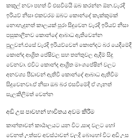
කකුල් නවා පහත් වී එසවීමයි ඔබ කරන්න ඕන.වැරදි
ඉරියව් නිසා එකවරම ඔබට කොන්දේ කැක්කුමක්
නොහැදුනත් කාලයක් පුරා සිදුවෙන වැරදි ඉරියව් නිසා
පසුකාලීනව කොන්දේ ආබාධ ඇතිවෙන්න
පුලුවන්.එසේ වැරදි ඉරියව්වෙන් කොන්දට බර යෙදීමේදී
කොන්ද ආශ්‍රිත පේෂිවල සහ තන්තුවල ඇදීම් සිදු
වෙනවා. එවිට කොන්ද ආශ්‍රිත මාංශපේෂින් වලට
අනවශ්‍ය පීඩාවන් ඇතිවී කොන්දේ ආබාධ ඇතිවීම
සිදුවෙනවා.ඒ නිසා ඔබ බර එසවීමේදි ඒ ගැනත්
සැලකිලිමත් වෙන්න
අඩි උස පාවහන් භාවිතය අවම කිරීම
කාන්තාවන් කාර්‍යාලයට යන විට ,සාද වලට හෝ
වෙනත් උත්සව අවස්ථාවන් වලදි බොහෝ විට අඩි උස