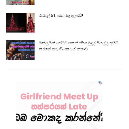
රටවල් 51, එක රතු ඇඳුමයි!
ඔන්ලයින් පේමට් එකක් නිසා මුදල් සියල්ල අහිමි
කරගත් තරුණියකගේ කතාව