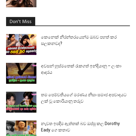
Don't Miss
කෙනෙක් නිරන්තරයෙන්ම ඔබව පහත් කර
සලකනවද?
අවසන් හුස්මතෙක් රැකගත් ඉන්දියානු – ලංකා
ආදරය
තම පෙම්වතියගේ මරණය නිසා සමාජ අපවාදයට
ලක් වූ කොරියානු තරුව
නැවත ඉපදීම ඇත්තක් බව ඔප්පු කල Dorothy
Eady ගෙ කතාව