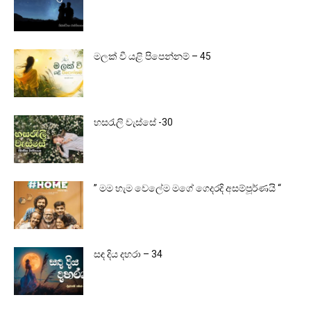
මලක් වී යළි පිපෙන්නම් – 45
හසරැලි වැස්සේ -30
” මම හැම වෙලේම මගේ ගෙදරදි අසම්පූර්ණයි “
සඳ දිය දහරා – 34