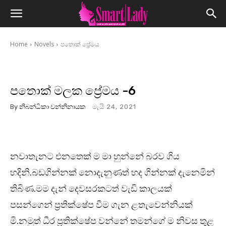
Home
Novels
පතොක් ප්‍රේමය
පතොක් මලක ප්‍රේමය -6
By
නිබන්ධිකා වන්නිනායක
මැයි 24, 2021
නවාතැනට එනතෙක් ම මා හුන්නේ බරව ගිය
හදිනි.බඩගින්නක් නොදැනුණත් හද ගින්නක් දැනෙමින්
තිබිණ.මම දැන් දෙවසරකටත් වැඩි කාලයක්
පසන්ගෙන් ප්‍රතික්ෂේප වීම ගැන ළතැවෙන්නියක්
මි.නමුත් ධීර ප්‍රතික්ෂේප වන්නේ තමන්ගේ ම නිවස තුළ