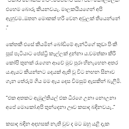
“විකාර නොකිය හිටිං..මෙතනට යන එන කොල්ලෙක්
එහෙම බොරු කියනවයැ. මාලකයියගෙන් අපි
ඇහුවම..ඔතන මොකක් හරි වෙන අවුලක් තියෙන්නේ
.”
කේතකී එසේ කියමින් බෝඩිමේ ඇන්ටීගේ කුඩා පිංකි
පූස් පැටියාට පේස්ට්‍රි කෑල්ලක් දුන්නා ය.චමත්කා කිරි
කෝපි තුනක් රැගෙන ආවේ මුව පුරා හිනැහෙන අතර
ය.ඇයට කියන්නට දෙයක් ඇති වූ විට නඟන සිනාව
ගැන තේරුම් ගිය මම ඇය දෙස විමසුම් ඇසකින් බැලීමි.
“එක අතකට ඇඹුල්තියල් එක ධීරගෙ උනා නොඋනා
අපේ මොකෝ.අපි තුන්දෙනා ඌව කසාද බඳිනවයැ..”
කසාද බඳින අදහසක් නැති වුව ද මට ඔහු යළි දැක