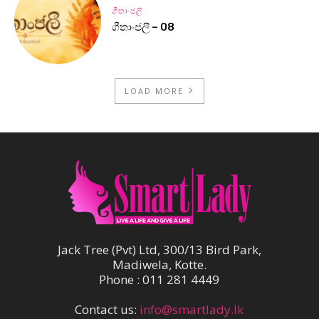
ගීතාංජලී
ගීතාංජලී – 08
LOAD MORE
Jack Tree (Pvt) Ltd, 300/13 Bird Park,
Madiwela, Kotte.
Phone : 011 281 4449
Contact us:
info@smartlady.lk