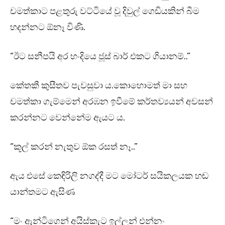
චමත්කාට පළතුරු වට්ටියේ වූ දිවුල් ගෙඩියකින් බීම
හදන්නට ඕනෑ විණි.
“ඊට සනීපයි අර හංදියෙ ජූස් බාර් එකට ගියානම්..”
කේතකී කුසීතව පැවසුවා ය.කොහොමත් මා සහ
චමත්කා ගැම්මෙන් අරඹන ඉවීමේ කර්තව්‍යයන් අවසන්
කරන්නට වෙන්නේම ඇයට ය.
“කූල් කරන් නැතුව ඕක රසත් නෑ..”
ඇය එසේ කෙඳිරිලි නගද්දී මට මෝටර් සයිකලයක හඬ
යාන්තමට ඇසිණ
“මං ඇන්ටිගෙන් අයිස්කැට ඉල්ලන් එන්නං