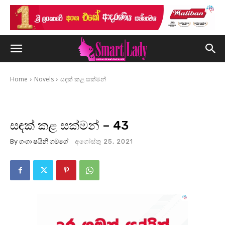
Home
Novels
සඳක් කළ සක්මන්
සඳක් කළ සක්මන් – 43
By
ගංගා ෂයිනි ගමගේ
අගෝස්තු 25, 2021