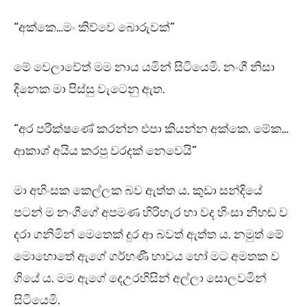
“අක්කෙ…මං කිව්වෙ බොරුවක්”
මේ වෙලාවේත් මම නාය යමින් සිටියෙමි. නංගී නිසා
දිනෙක මා පිස්සු වැටෙනු ඇත.
“අර පරීක්ෂණේ කරන්න එපා කියන්න අක්කෙ. මේක…
ආකාශ් අයිය කරපු වරදක් නෙවෙයි”
මා අහිංසක කෙල්ලක බව ඇත්ත ය. කුඩා සන්දියේ
පටන් ම නංගීගේ අපමණ හිරිහැර හා වද හිංසා නිහඬ ව
දරා ගනිමින් මෙතෙක් දුර ආ බවත් ඇත්ත ය. නමුත් මේ
මොහොතේ ඇගේ ගර්භණී භාවය හෝ මට අමතක ව
ගියේ ය. මම ඇගේ දෙඋරහිසින් අල්ලා සොලවමින්
සිටියෙමි.