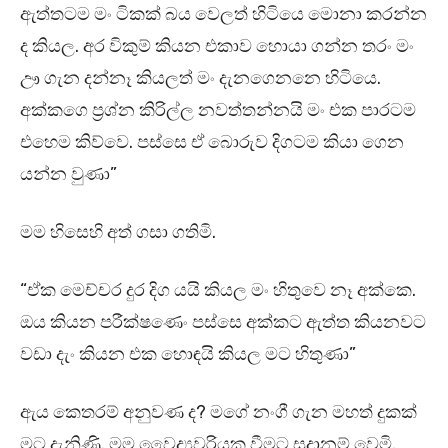
ඇත්තටම මං ටිකක් බය වෙලත් හිටියෙ මොනා කරන්න
ද කියල. අර විකුම් කියන එකාව හොයා ගන්න තරං මං
ඌ ගැන දන්නෑ කියලත් මං දැනගෙනනෙ හිටියෙ.
අක්කගෙ ප්‍රශ්න කිරිල්ල නවත්තන්නයි මං එක පාරටම
එහෙම කිව්වෙ. පස්සෙ ඒ බොරුව දිගටම කියා ගෙන
යන්න වුණා”
මම හිසෙහි අත් ගසා ගතිමි.
“ඒක මෙච්චර දුර දිග යයි කියල මං හිතුවෙ නෑ අක්කෙ.
ඔය කියන පරීක්ෂණෙං පස්සෙ අක්කට ඇත්ත කියනවට
වඩා දැං කියන එක හොඳයි කියල මට හිතුණා”
ඇය කෙතරම් අනුවණ ද? මගේ නංගී ගැන මහත් දුකක්
මට දැනිණි. මම වෛද්‍යවරියක වීමට සූදානම් වෙමි.