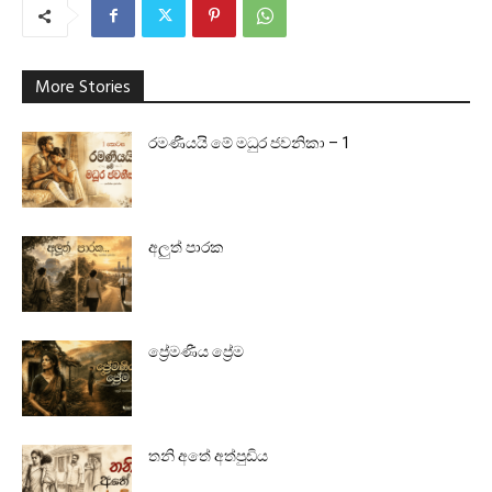
More Stories
රමණීයයි මේ මධුර ජවනිකා – 1
අලුත් පාරක
ප්‍රේමණීය ප්‍රේම
තනි අතේ අත්පුඩිය