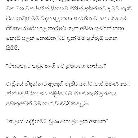
වත මත වන සිහින් සිනහව හිතින් දකින්නට ද මට හැකි
විය. නමුත් මම වදනකුදු කතා කරන්න ට නො ගියෙමි.
ජීවිතයේ බරපතල කාරණා ගැන අම්මා සමගින් කතා
කොට පලක් නොවන බව දැන් මම තේරුම් ගෙන
සිටිමි.
“එතකොට කවුද නංගි මේ ළමයගෙ තාත්ත…”
රාත්‍රියේ නිදන්නට ඇඳෙහි වැතිර හෝරාවක් පමණ නො
නින්දේ සිටිනාතර හදිසියේ ම හිතේ නැගි ප්‍රශ්නය
වෙනුවෙන් මම නංගී ව අවදි කළෙමි.
“ක්ලාස් යද්දි හම්බ වුණ කොල්ලෙක් අක්කෙ”