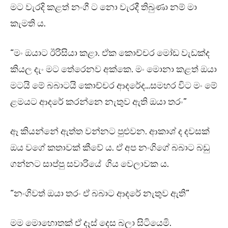
මට වැරදි කළත් නංගී ට නො වැරදී තිබුණා නම් මා
කැමති ය.
“මං ඔයාට ඊරිසියා කළා. ඒක කොච්චර මෝඩ වැඩක්ද
කියල දැං මට තේරෙනව අක්කෙ. මං මොනා කළත් ඔයා
මටයි මේ බබාටයි කොච්චර ආදරේද…සමහර විට මං මේ
ළමයට ආදරේ කරන්නෙ නැතුව ඇති ඔයා තරං”
ඈ කියන්නේ ඇත්ත වන්නට පුළුවන. ආකාශ් ද දවසක්
ඔය වගේ කතාවක් කීවේ ය. ඒ අප නංගිගේ බබාට බඩු
ගන්නට සාප්පු සවාරියේ ගිය වෙලාවක ය.
“නංගිවත් ඔයා තරං ඒ බබාට ආදරේ නැතුව ඇති”
මම මොහොතක් ඒ දෑස් දෙස බලා සිටියෙමි.