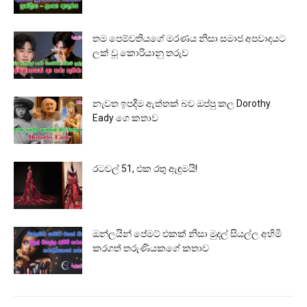
තම පෙම්වතියගේ මරණය නිසා සමාජ අපවාදයට
ලක් වූ කොරියානු තරුව
නැවත ඉපදීම ඇත්තක් බව ඔප්පු කල Dorothy
Eady ගෙ කතාව
රටවල් 51, එක රතු ඇඳුමයි!
ඔන්ලයින් පේමට් එකක් නිසා මුදල් සියල්ල අහිමි
කරගත් තරුණියකගේ කතාව