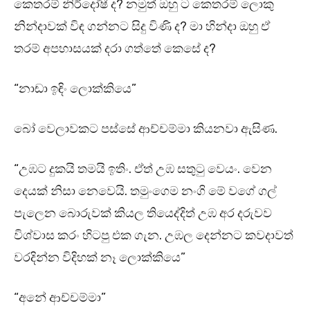
කෙතරම් නිර්දෝෂී ද? නමුත් ඔහු ට කෙතරම් ලොකු
නින්දාවක් විඳ ගන්නට සිදු විණි ද? මා හින්දා ඔහු ඒ
තරම් අපහාසයක් දරා ගත්තේ කෙසේ ද?
“නාඬා ඉඳිං ලොක්කියෙ”
බෝ වෙලාවකට පස්සේ ආච්චම්මා කියනවා ඇසිණ.
“උඹට දුකයි තමයි ඉතිං. ඒත් උඹ සතුටු වෙයං. වෙන
දෙයක් නිසා නෙවෙයි. තමුංගෙම නංගි මේ වගේ ගල්
පැලෙන බොරුවක් කියල තියෙද්දිත් උඹ අර දරුවව
විශ්වාස කරං හිටපු එක ගැන. උඹල දෙන්නට කවදාවත්
වරදින්න විදිහක් නෑ ලොක්කියෙ”
“අනේ ආච්චම්මා”