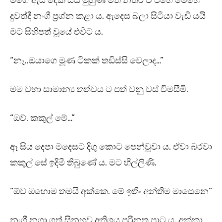
මගේ ඇස් දෙක සිය මුහුණ මත නතර ව එහෙ මෙහෙ
දුවත්දී නංගී ප්‍රශ්න කළා ය. ඇදෙස බලා සිටියා වැඩි යයි
මට සිහිපත් වූයේ එවිට ය.
“නෑ..ඔයාගෙ මූණ ටිකක් තඩිස්සි වෙලාද…”
මම වහා සාමාන්‍ය තත්වය ට පත් වනු වස් විමසීමි.
“ඔව්. කකුල් මේ…”
ඈ සිය දෙපා මදෙසට දිගු කොට පෙන්වූවා ය. ඒවා බරවා
කකුල් සේ ඉදිමී තිබුණේ ය. මට හීල්ලිණි.
“ඕව ඔහොම තමයි අක්කෙ. මේ ඉතිං අන්තිම මාසෙනෙ”
නංගී නගා ගත් සිනහව අතිශය පරිනත පාට ය. අක්කා