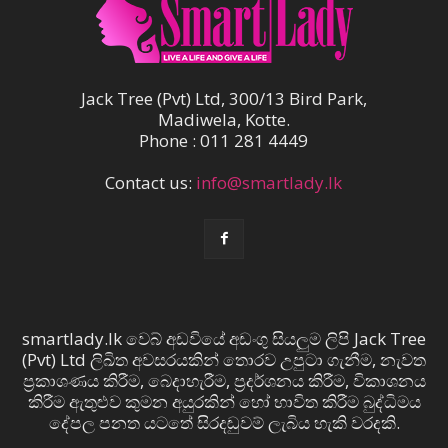
Jack Tree (Pvt) Ltd, 300/13 Bird Park,
Madiwela, Kotte.
Phone : 011 281 4449
Contact us:
info@smartlady.lk
smartlady.lk වෙබ් අඩවියේ අඩංගු සියලුම ලිපි Jack Tree
(Pvt) Ltd ලිඛිත අවසරයකින් තොරව උපුටා ගැනීම, නැවත
ප්‍රකාශණය කිරීම, බෙදාහැරීම, ප්‍රදර්ශනය කිරීම, විකාශනය
කිරීම ඇතුළුව කුමන අයුරකින් හෝ භාවිත කිරීම බුද්ධිමය
දේපල පනත යටතේ සිරදඬුවම් ලැබිය හැකි වරදකි.