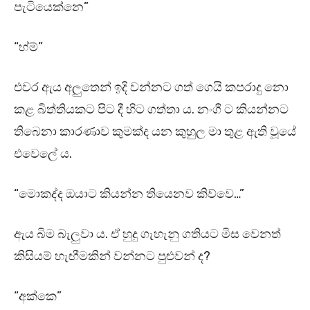
පැටියෙක්නෙ”
“හ්ම්”
එවර ඇය අලුතෙන් ඉදි වන්නට ගත් ගෙයි කපරාදු නො
කළ බිත්තියකට පිට දී හිට ගත්තා ය. නංගී ට කියන්නට
තිබෙනා කාරණාව කුමක්ද යන කුහුල මා තුළ ඇති වූයේ
එවෙලේ ය.
“මොකද්ද ඔයාට කියන්න තියෙනව කිව්වෙ…”
ඇය බිම බැලුවා ය. ඒ හුදු ගැහැනු ගතියට මිස වෙනත්
කිසියම් හැඟීමකින් වන්නට පුළුවන් ද?
“අක්කෙ”