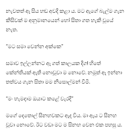
නැවතත් ඈ සිය හඬ අවදි කළා ය. මට ඇගේ බැල්ම ගැන
කිසිවක් ම අනුමානයෙන් හෝ සිතා ගත හැකි වූයේ
නැත.
“මට සමා වෙන්න අක්කෙ”
සමාව ඉල්ලන්නට ඈ ගත් කාලයක දිග! හිතේ
කේන්තියක් ඇති නොවූවා ම නොවේ. නමුත් ඈ ඉන්නා
තත්වය ගැන සිතා මම නිසොල්මන් වීමි.
“මං හැමදාම ඔයාට කළේ වැරදි”
මගේ දෙතොල් සිනහවකට ඇද විය. මා ඇය ට සිනහ
වූවා නොවේ. ඊට වඩා මට ම සිනහ වෙන එක පහසු ය.