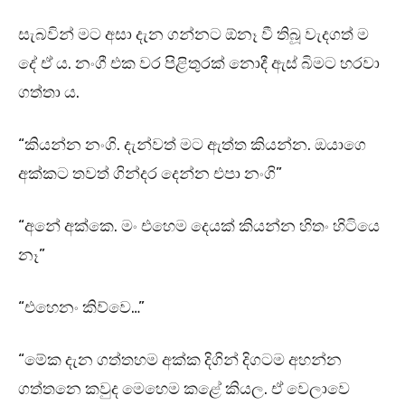
සැබවින් මට අසා දැන ගන්නට ඕනෑ වී තිබූ වැදගත් ම
දේ ඒ ය. නංගී එක වර පිළිතුරක් නොදී ඇස් බිමට හරවා
ගත්තා ය.
“කියන්න නංගි. දැන්වත් මට ඇත්ත කියන්න. ඔයාගෙ
අක්කට තවත් ගින්දර දෙන්න එපා නංගි”
“අනේ අක්කෙ. මං එහෙම දෙයක් කියන්න හිතං හිටියෙ
නෑ”
“එහෙනං කිව්වෙ…”
“මේක දැන ගත්තහම අක්ක දිගින් දිගටම අහන්න
ගත්තනෙ කවුද මෙහෙම කළේ කියල. ඒ වෙලාවෙ