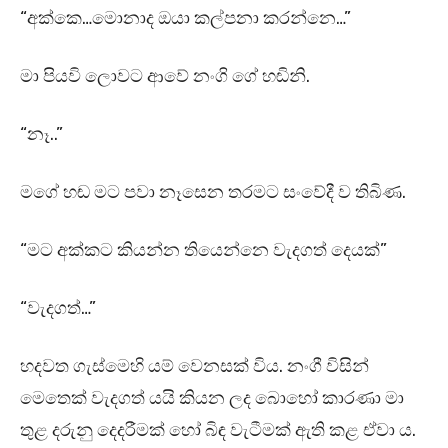
“අක්කෙ…මොනාද ඔයා කල්පනා කරන්නෙ…”
මා පියවි ලොවට ආවේ නංගි ගේ හඬිනි.
“නෑ..”
මගේ හඬ මට පවා නෑසෙන තරමට සංවේදී ව තිබිණ.
“මට අක්කට කියන්න තියෙන්නෙ වැදගත් දෙයක්”
“වැදගත්…”
හදවත ගැස්මෙහි යම් වෙනසක් විය. නංගී විසින්
මෙතෙක් වැදගත් යයි කියන ලද බොහෝ කාරණා මා
තුළ දරුනු දෙදරීමක් හෝ බිඳ වැටීමක් ඇති කළ ඒවා ය.