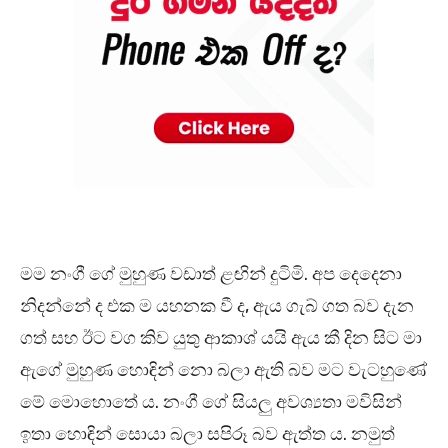
මම නංගී ගේ මුහුණ වඩාත් ළඟින් දුටිමි. අප දෙදෙනා
නිදන්නේ ද එක ම යහනක වී ද, ඇය ගැබ් ගත බව දැන
ගත් සහ ඊට වග කිව යුතු ආකාශ් යයි ඇය කී දින සිට මා
ඇගේ මුහුණ හොඳින් නො බලා ඇති බව මට වැටහුණේ
මේ මොහොතේ ය. නංගී ගේ සියලු අවශ්‍යතා මවිසින්
ඉතා හොඳින් සොයා බලා සපිරූ බව ඇත්ත ය. නමුත්