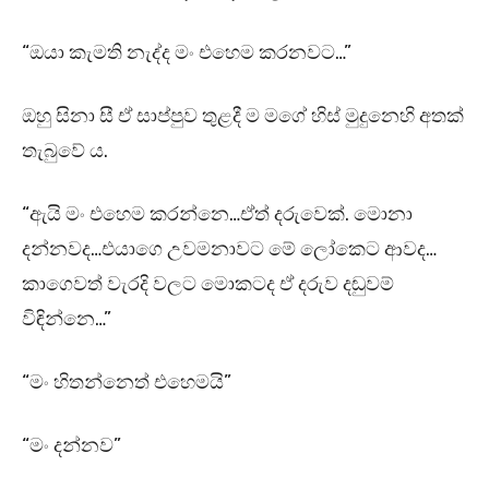
“ඔයා කැමති නැද්ද මං එහෙම කරනවට…”
ඔහු සිනා සී ඒ සාප්පුව තුළදී ම මගේ හිස් මුදුනෙහි අතක්
තැබුවේ ය.
“ඇයි මං එහෙම කරන්නෙ…ඒත් දරුවෙක්. මොනා
දන්නවද…එයාගෙ උවමනාවට මේ ලෝකෙට ආවද…
කාගෙවත් වැරදි වලට මොකටද ඒ දරුව දඬුවම්
විඳින්නෙ…”
“මං හිතන්නෙත් එහෙමයි”
“මං දන්නව”