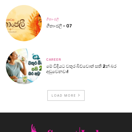
ගීතාංජලී
ගීතාංජලී – 07
CAREER
මේ විදියට වතුර බිව්වොත් සති 2න් බර
අඩුවෙනවා!
LOAD MORE