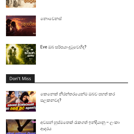
නොවෙනස්
Eve ඔබ සර්පයා දුටුවෙහිද?
Don't Miss
කෙනෙක් නිරන්තරයෙන්ම ඔබව පහත් කර
සලකනවද?
අවසන් හුස්මතෙක් රැකගත් ඉන්දියානු – ලංකා
ආදරය