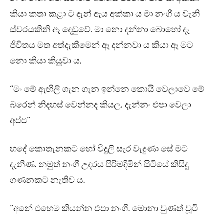
කියා කතා කළා ට දැන් ඇය අක්කා ය මා නංගී ය වැනි
ස්වරයකිනි ඈ දෙඩුවේ. මා නො දන්නා බොහෝ දෑ
ජීවිතය මත අත්දැකීමෙන් ඈ දන්නවා ය කියා ඈ මට
නො කියා කියූවා ය.
“මං මේ ඇඟිලි ගැන ගැන ඉන්නෙ කොයි වෙලාවෙ මේ
බරෙන් නිදහස් වෙන්නද කියල. දැන්නං එපා වෙලා
අප්ප”
හදේ කොතැනකට හෝ විදුලි සැර වැදුණා සේ මට
දැනිණ. නමුත් නංගී උදරය පිරිමදිමින් සිටියේ කිසිදු
ගණනකට නැතිව ය.
“අනේ එහෙම කියන්න එපා නංගි. මොනා වුණත් චූටි