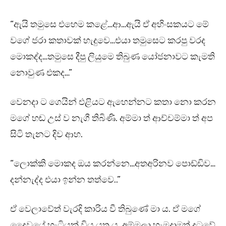
“ඇයි තමුසෙ එහෙම කළේ…ආ…ඇයි ඒ අහිංසකයට මේ
වගේ ජරා කතාවක් හැදුවෙ…එයා තමුසෙට කරපු වරද
මොකද්ද…තමුසෙ දීපු ලියුමෙ තිබුණ යෝජනාවට කැමති
නොවුණ එකද…”
වෙනදා ට ගෙයින් එළියට ඇහෙන්නට කතා නො කරන
මගේ හඬ උස් ව නැගී තිබිණි. අම්මා ත් ආච්චම්මා ත් අප
සිටි තැනට දිව ආහ.
“ලොක්කි මොකද ඔය කරන්නෙ…අතඅරිනව පොඩ්ඩිව…
දන්නැද්ද එයා ඉන්න තත්වෙ..”
ඒ වෙලාවේත් වැරදි කාරිය වී තිබුණේ මා ය. ඒ මගේ
දෛවයේ හැටියක් විය යුතු ය. අම්මලා හැමදාමත් දුටුවේ