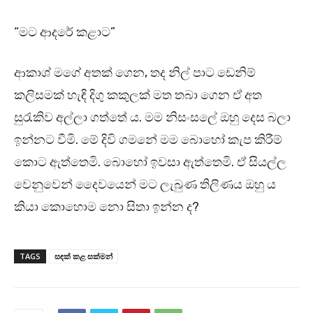
“මට ආදරේ කළාට”
ආකාශ් මගේ අතක් ගෙන, තද නිල් පාට ඩෙනිම්
කලිසමක් හැඳි දිගු කකුලක් මත තබා ගෙන ඒ අත
සුරැකිව අල්ලා ගත්තේ ය. මම නිසංසලේ ඔහු දෙස බලා
ඉන්නට වීමි. මේ දිවි ගමනේ මම බොහෝ කැප කිරීම්
කොට ඇත්තෙමි. බොහෝ ඉවසා ඇත්තෙමි. ඒ සියල්ල
වෙනුවෙන් දෛවයෙන් මට ලැබුණ තිලිණය ඔහු ය
කියා කොහොම නො සිතා ඉන්න ද?
TAGS
සඳක් කළ සක්මන්