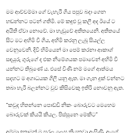
මම ආච්චම්මා ගේ වැහැරී ගිය පපුව බදා ගෙන
හඬන්නට පටන් ගතිමි. මේ කඳුළු වූ කලී අද ඊයේ ට
අයිති ඒවා නොවේ. මා හැඬුවේ අතීතයෙනි. අතීතයේ
සිට මට අහිමි වී ගිය, අහිමි කරනු ලැබූ සියල්ල
වෙනුවෙනි. දිවි හිමියෙන් මා පෙම් කරනා ආකාශ්
සඳයුරු ගුරුගේ ද එක නිමේශයක පමාවෙන් අහිමි වී
යන්නට තිබුණේ ය. එසේ විණි නම් මගේ ආත්මය
සදහට ම අගාධයක ගිලී යනු ඇත. මා ගැන දුක් වන්නට
තබා හැරී බලන්නට වුව කිසිවෙකු ඉතිරි නොවනු ඇත.
“කවුද හිතන්නෙ පොඩ්ඩි නිකං බොරුවට මෙහෙම
බොරුවක් කියයි කියල. පිස්සුනෙ මේකිට”
අම්මා ඉතාමත් ම සරල ලෙස කියනවා ඇසිණි. ඇගේ