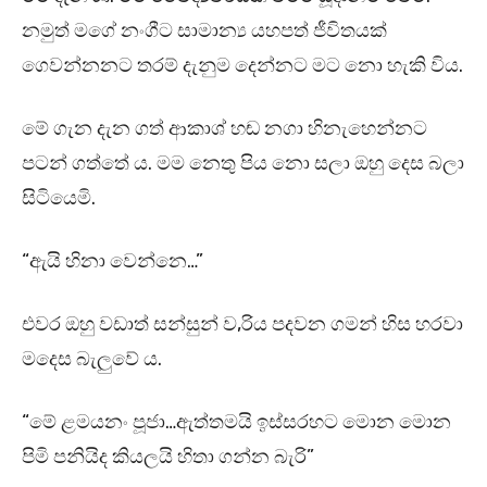
නමුත් මගේ නංගීට සාමාන්‍ය යහපත් ජීවිතයක්
ගෙවන්නනට තරම් දැනුම දෙන්නට මට නො හැකි විය.
මේ ගැන දැන ගත් ආකාශ් හඬ නගා හිනැහෙන්නට
පටන් ගත්තේ ය. මම නෙතු පිය නො සලා ඔහු දෙස බලා
සිටියෙමි.
“ඇයි හිනා වෙන්නෙ…”
එවර ඔහු වඩාත් සන්සුන් ව,රිය පදවන ගමන් හිස හරවා
මදෙස බැලුවේ ය.
“මේ ළමයනං පූජා…ඇත්තමයි ඉස්සරහට මොන මොන
පිමි පනියිද කියලයි හිතා ගන්න බැරි”