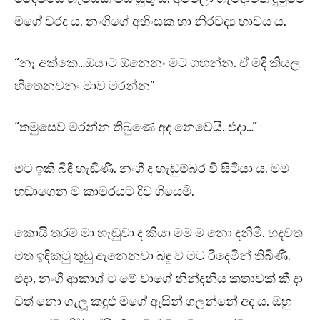
මගේ වරද ය. නංගිගේ අහිංසක හා නිරවද්‍ය භාවය ය.
“නෑ අක්කෙ…ඔයාට ඕනෙනං මට ගහන්න. ඒ මදි කියල
හිතෙනවනං මාව මරන්න”
“තමුසෙව මරන්න තිබුණෙ අද නෙවෙයි. එදා…”
මට ඉකි බිඳී හැඬිණි. නංගී ද හැඬුම්බර වී සිටියා ය. මම
හඬාගෙන ම කාමරයට දිව ගියෙමි.
කොයි තරම් මා හැඬුවා ද කියා මම ම නො දනිමි. හදවත
මත ඉඳිකටු තුඩු ඇනෙනවා බඳු ව මට රිදෙමින් තිබිණි.
එදා, නංගී ආකාශ් ට මේ වාගේ නින්දනීය කතාවක් කී දා
වත් නො ගැලූ කඳුළු මගේ ඇසින් ගලන්නේ අද ය. ඔහු