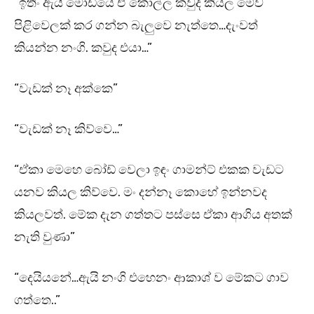
“ඉතිං ඇයි මෝඩියෙ ඒ කොල්ල කවුද කියල මේව
පිළිවෙලක් කර ගන්න බැලුවෙ නැත්තෙ…දැංවත්
කියන්න නංගි. කවුද එයා…”
“වැඩක් නෑ අක්කෙ”
“වැඩක් නෑ කිව්වෙ…”
“ඒකා මෙහෙ බෝඩ් වෙලා ඉඳං ගාමන්ට් එකක වැඩට
යනව කියල කිව්වෙ. මං දන්නෑ කොහේ ඉන්නවද
කියලවත්. මේක දැන ගත්තට පස්සෙ ඒකා ආගිය අතක්
නැති වුණා”
“දෙයියනේ…ඇයි නංගි එහෙනං ආකාශ් ව මේකට ගාව
ගත්තෙ..”