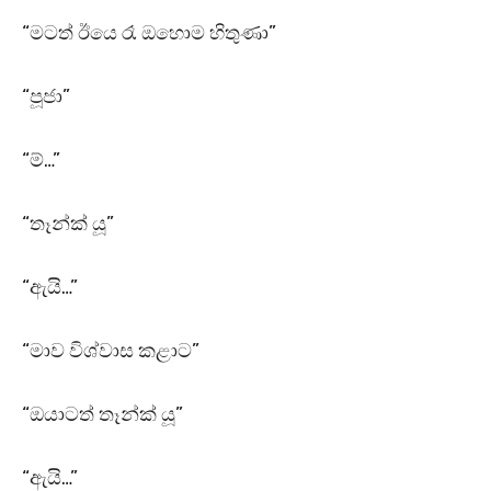
“මටත් ඊයෙ රෑ ඔහොම හිතුණා”
“පූජා”
“ම්…”
“තෑන්ක් යූ”
“ඇයි…”
“මාව විශ්වාස කළාට”
“ඔයාටත් තෑන්ක් යූ”
“ඇයි…”