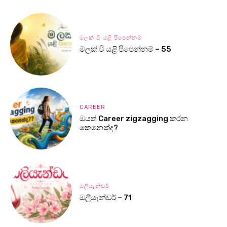
මලක් වී යළි පිපෙන්නම්
මලක් වී යළි පිපෙන්නම් – 55
CAREER
ඔයත් Career zigzagging කරන
කෙනෙක්ද?
ඔලියැන්ඩර්
ඔලියැන්ඩර් – 71