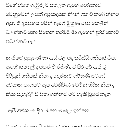
මගේ හිතේ ගැඹුරු ම පත්ලක ඇගේ චෝදනාව
වෙනුවෙන් උපන් අප්‍රසාදයක් නිදන් ගත වී කිබෙන්නට
ඇත. ඒ අප්‍රසාදය විසින් ඇගේ මුහුණ දෙස කෙළින්
බලන්නට නො සිතෙන තරමට මා ඇගෙන් දුරස් කොට
තබන්නට ඇත.
නංගිගේ මුහුණේ හා ඇස් වල මඳ තඩිස්සි ගතියක් විය.
ඇගේ කම්මුල් ද මහත් වී තිබිණි. ඒ සිරුරේ ඇති වූ
පිරිපුන් ගතියක් නිසා ද නැත්නම් ගර්භණී සමයේ
අවසාන භාගයට ඇය අවතීර්ණ වෙමින් හිඳින නිසා ද
කියා පැහැදිලි ව සිතා ගන්නට මට හැකි වූයේ නැත.
“ඇයි අක්ක මං දිහා ඔහොම බලං ඉන්නෙ…”