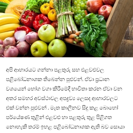
අපි ආහාරයට ගන්නා පළතුරු සහ එළවළුවල
පළිබෝධනාශක තිබෙන්න පුළුවන්. ඒවා ප්‍රධාන
වශයෙන් භෝග වගා කිරීමේදී භාවිතා කරන ඒවා වන
අතර සමහර අවස්ථාවල අපද්‍රව්‍ය ලෙසද ආහාරවලට
එක් වන්න පුළුවන් . මෑත කාලීනව සිදු කළ බොහෝ
පර්යේෂණ තුළින් එළවළු හා පළතුරු තුළ පිළිගත
නොහැකි තරම් ඉහළ පළිබෝධනාශක ඇති බව සොයා