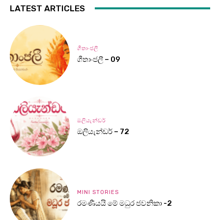
LATEST ARTICLES
ගීතාංජලී
ගීතාංජලී – 09
ඔලියැන්ඩර්
ඔලියැන්ඩර් – 72
MINI STORIES
රමණීයයි මේ මධුර ජවනිකා -2