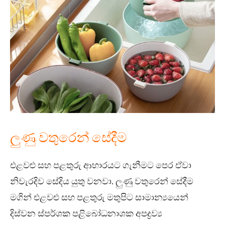
ලුණු වතුරෙන් සේදීම
එළවළු සහ පළතුරු ආහාරයට ගැනීමට පෙර ඒවා
නිවැරදිව සේදිය යුතු වනවා. ලුණු වතුරෙන් සේදීම
මගින් එළවළු සහ පළතුරු මතුපිට සාමාන්‍යයෙන්
දිස්වන ස්පර්ශක පළිබෝධනාශක අපද්‍රව්‍ය