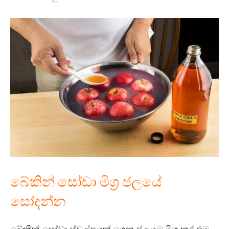
බේකින් සෝඩා මිශ්‍ර ජලයේ
සෝදන්න