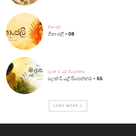
ගීතාංජලී
ගීතාංජලී – 08
මලක් වී යළි පිපෙන්නම්
මලක් වී යළි පිපෙන්නම් – 55
LOAD MORE