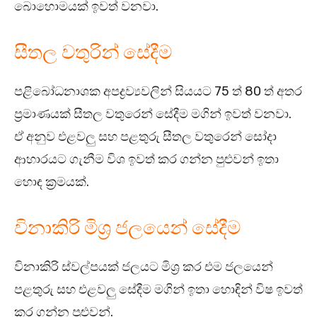
බොහොමයක් ඉවත් වනවා.
සීතල වතුරින් සේදීම
පළිබෝධනාශක අපද්‍රව්‍යවලින් සියයට 75 ත් 80 ත් අතර
ප්‍රමාණයක් සීතල වතුරෙන් සේදීම මගින් ඉවත් වනවා.
ඒ අනුව එළවලු සහ පළතුරු සීතල වතුරෙන් සෝදා
ආහාරයට ගැනීම විශ ඉවත් කර ගන්න පුළුවන් ඉතා
හොඳ ක්‍රමයක්.
විනාකිරි මිශ්‍ර ජලයෙන් සේදීම
විනාකිරි ස්වල්පයක් ජලයට මිශ්‍ර කර එම ජලයෙන්
පළතුරු සහ එළවලු සේදීම මගින් ඉතා හොඳින් විෂ ඉවත්
කර ගන්න පුළුවන්.