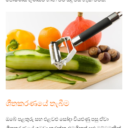
ශීතකරණයේ තැබීම
ඔබේ පළතුරු සහ එළවළු සෝදා වියළුණු පසු ඒවා