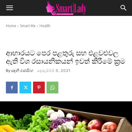
Home
Smart Me
Health
ආහාරයට පෙර පළතුරු සහ එළවළුවල
ඇති විශ රසායනිකයන් ඉවත් කිරීමේ ක්‍රම
By
සඳුනි රණසිංහ
දෙසැම්බර් 5, 2021