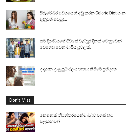
සිරුරේ බර වේගයෙන් අඩු කරන Calorie Diet ගැන
දැනුවත් වෙමුද...
තම දියණියගේ ජීවිතේ වැඩිපුර දිනක් වෙනුවෙන්
වෙහෙස වෙන මාපිය යුවලක්.
උදෑසන උණුසුම් ජලය පානය කිරීමේ ප්‍රතිලාභ
Don't Miss
කෙනෙක් නිරන්තරයෙන්ම ඔබව පහත් කර
සලකනවද?