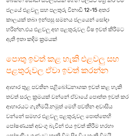
බේකින් සෝඩා ස්වල්පයක් ගෙන ජලයට මිශ්‍ර කර එම
ජලයේ එළවලු සහ පලතුරු විනාඩි 12-15 අතර
කාලයක් තබා ඉන්පසු සමනය ජලයෙන් සෝදා
හරින්න.එය එළවලු අහ පළතුරුවල විෂ ඉවත් කිරීමට
ඇති ඉතා කදිම ක්‍රමයක්
පොතු ඉවත් කළ හැකි එළවලු සහ
පළතුරුවල ඒවා ඉවත් කරන්න
ආහාර තුළ පවතින පළිබෝධනාශක ඉවත් කළ හැකි
තවත් සරල ක්‍රමයක් වන්නේ ඒවායේ පොත්ත ඉවත් කර
ආහාරයට ගැනීමයි.නමුත් මෙහි පවතින අවාසිය
වන්නේ සමහර එළවලු පළතුරුවල පොත්තෙහි
පෝෂණයක් අඩංගු බැවින් එය ඉවත් කිරීම හරහා
පෝෂණීය ගුණයට හානි වීම සිදු විය හැකි වීමයි.