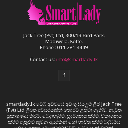
Jack Tree (Pvt) Ltd, 300/13 Bird Park,
Madiwela, Kotte.
Phone : 011 281 4449
Contact us:
info@smartlady.lk
smartlady.lk වෙබ් අඩවියේ අඩංගු සියලුම ලිපි Jack Tree
(Pvt) Ltd ලිඛිත අවසරයකින් තොරව උපුටා ගැනීම, නැවත
ප්‍රකාශණය කිරීම, බෙදාහැරීම, ප්‍රදර්ශනය කිරීම, විකාශනය
කිරීම ඇතුළුව කුමන අයුරකින් හෝ භාවිත කිරීම බුද්ධිමය
දේපල පනත යටතේ සිරදඬුවම් ලැබිය හැකි වරදකි.