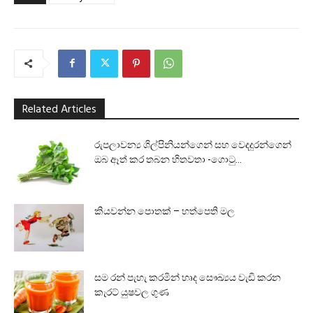
Related Articles
රුපලාවන්‍ය ශිල්පිනියන්ගෙන් සහ වෙදදුරන්ගෙන්
ඔබ ඈත් කර තබන හිතවතා -ගොටු...
කියවන්න පොතක් – හත්පෙති මල
සම රන් පැහැ කරමින් හෘද සෞඛ්‍යය වැඩි කරන
කැරට් යුෂවල ගුණ