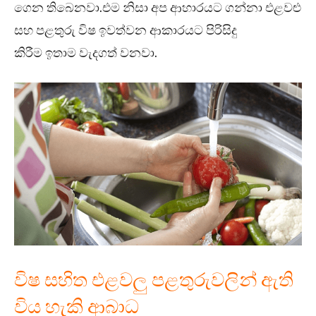
ගෙන තිබෙනවා.එම නිසා අප ආහාරයට ගන්නා එළවළු
සහ පළතුරු විෂ ඉවත්වන ආකාරයට පිරිසිදු
කිරීම ඉතාම වැදගත් වනවා.
විෂ සහිත එළවලු පළතුරුවලින් ඇති
විය හැකි ආබාධ