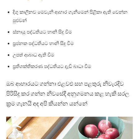
දිගු කාලීනව මෙවැනි ආහාර ගැනීමෙන් පිළිකා ඇති වෙන්න
පුළුවන්
ස්නායු පද්ධතියට හානි සිදු වීම
ප්‍රජනක පද්ධතියට හානි සිදු වීම
උපත් ආබාධ ඇති වීම
ප්‍රතිශක්තිකරණ පද්ධතියට දැඩි බාධා වීම
ඔබ ආහාරයට ගන්නා එළවළු සහ පළතුරු නිවැරදිව
පිරිසිදු කර ගන්න නිවසේදී අනුගමනය කළ හැකි සරල
ක්‍රම ගැනයි අද අපි කියන්න යන්නේ