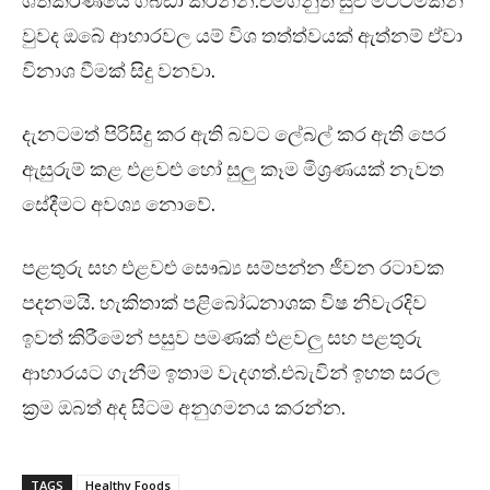
ශීතකරණයේ ගබඩා කරන්න.එමගිනුත් සුළු මට්ටමකින්
වුවද ඔබේ ආහාරවල යම් විශ තත්ත්වයක් ඇත්නම් ඒවා
විනාශ වීමක් සිදු වනවා.
දැනටමත් පිරිසිදු කර ඇති බවට ලේබල් කර ඇති පෙර
ඇසුරුම් කළ එළවළු හෝ සුලු කෑම මිශ්‍රණයක් නැවත
සේදීමට අවශ්‍ය නොවේ.
පළතුරු සහ එළවළු සෞඛ්‍ය සම්පන්න ජීවන රටාවක
පදනමයි. හැකිතාක් පළිබෝධනාශක විෂ නිවැරදිව
ඉවත් කිරීමෙන් පසුව පමණක් එළවලු සහ පළතුරු
ආහාරයට ගැනීම ඉතාම වැදගත්.එබැවින් ඉහත සරල
ක්‍රම ඔබත් අද සිටම අනුගමනය කරන්න.
TAGS
Healthy Foods