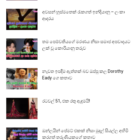
අවසන් හුස්මතෙක් රැකගත් ඉන්දියානු – ලංකා
ආදරය
තම පෙම්වතියගේ මරණය නිසා සමාජ අපවාදයට
ලක් වූ කොරියානු තරුව
නැවත ඉපදීම ඇත්තක් බව ඔප්පු කල Dorothy
Eady ගෙ කතාව
රටවල් 51, එක රතු ඇඳුමයි!
ඔන්ලයින් පේමට් එකක් නිසා මුදල් සියල්ල අහිමි
කරගත් තරුණියකගේ කතාව