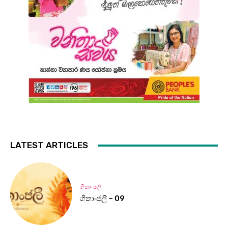
LATEST ARTICLES
ගීතාංජලී
ගීතාංජලී – 09