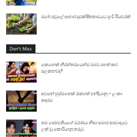
ඔබේ පවුලේ ආහාර සුරක්‌ෂිතතාවයට පුංචි පියවරක්
Don't Miss
කෙනෙක් නිරන්තරයෙන්ම ඔබව පහත් කර
සලකනවද?
අවසන් හුස්මතෙක් රැකගත් ඉන්දියානු – ලංකා
ආදරය
තම පෙම්වතියගේ මරණය නිසා සමාජ අපවාදයට
ලක් වූ කොරියානු තරුව