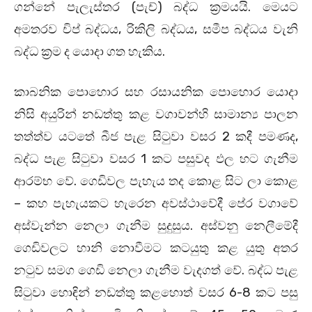
ගන්නේ පැලැස්‌තර (පැච්) බද්ධ ක්‍රමයයි. මෙයට
අමතරව චිප් බද්ධය, රිකිලි බද්ධය, සමීප බද්ධය වැනි
බද්ධ ක්‍රම ද යොදා ගත හැකිය.
කාබනික පොහොර සහ රසායනික පොහොර යොදා
නිසි අයුරින් නඩත්තු කළ වගාවන්හි සාමාන්‍ය පාලන
තත්ත්ව යටතේ බීජ පැළ සිටුවා වසර 2 කදී පමණද,
බද්ධ පැළ සිටුවා වසර 1 කට පසුවද ඵල හට ගැනීම
ආරම්භ වේ. ගෙඩිවල පැහැය තද කොළ සිට ලා කොළ
– කහ පැහැයකට හැරෙන අවස්‌ථාවේදී පේර වගාවේ
අස්‌වැන්න නෙලා ගැනීම සුදුසුය. අස්‌වනු නෙලීමේදී
ගෙඩිවලට හානි නොවීමට කටයුතු කළ යුතු අතර
නටුව සමග ගෙඩි නෙලා ගැනීම වැදගත් වේ. බද්ධ පැළ
සිටුවා හොඳින් නඩත්තු කළහොත් වසර 6-8 කට පසු