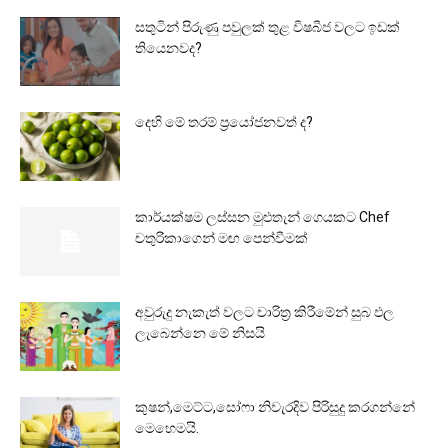
සතුටින් පිරුණු පවුලක් තුළ විෂබීජ වලට ඉඩක්
තියෙනවද?
දෙහි මේ තරම් ප්‍රයෝජනවත් ද?
කාර්යක්ෂම ලස්සන මුළුතැන් ගෙයකට Chef
චතුරිකාගෙන් මඟ පෙන්වීමක්
අවුරුදු නැකැත් වලට චාරිත්‍ර කිරීමේන් සුබ ඵල
ලැබෙන්නෙ මේ නිසයි
කුෂන්,මෙට්ට,සෝෆා නිවැරදිව පිරිසුදු කරගන්නේ
මෙහෙමයි.