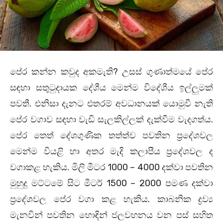
පේර කන්න කවුද අකමැති? උසස්‌ ගුණාත්මයේ පේර
සඳහා සතුටුදායක දේශීය මෙන්ම විදේශීය ඉල්ලුමක්‌
පවතී. එනිසා දැනට එතරම් අවධානයක්‌ යොමුවී නැති
පේර වගාව සඳහා වැඩි සැලකිල්ලක්‌ දැක්‌වීම වැදගත්ය.
පේර තෙත් දේශගුණික තත්ත්ව පවතින ප්‍රදේශවල
මෙන්ම වියළි හා අතර මැදි කලාපීය ප්‍රදේශවල ද
වගාකළ හැකිය. මිලි මීටර 1000 – 4000 දක්‌වා පවතින
මුහුදු මට්‌ටමේ සිට මීටර් 1500 – 2000 පමණ දක්‌වා
ප්‍රදේශවල පේර වගා කළ හැකිය. කාබනික ද්‍රව්‍ය
මැනවින් පවතින හොඳින් ජලවහනය වන පස්‌ සහිත