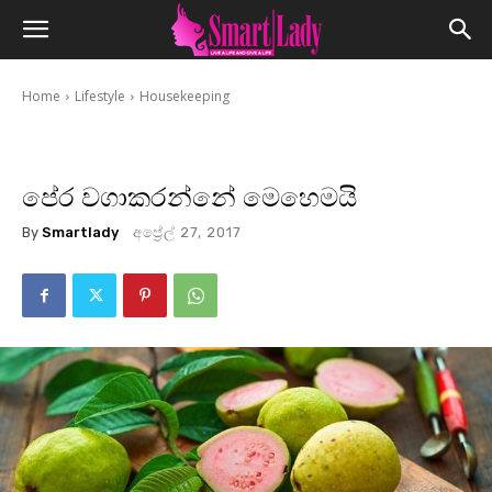
Home
Lifestyle
Housekeeping
පේර වගාකරන්නේ මෙහෙමයි
By
Smartlady
අප්‍රේල් 27, 2017