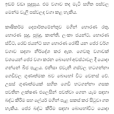
ඉඩම් වඩා සුදුසුය. එම වගාව තද මැටි සහිත පස්‌වල
මෙන්ම වැලි පස්‌වලද වගා කළ හැකිය.
කෘෂිකර්ම දෙපාර්තමේන්තුව මගින් හොරණ රතු,
හොරණ සුදු, පුබුදු, කාන්ති, ලංකා ජයන්ට්‌, හොරණ
ස්‌වීට්‌, රෙඩ් ජයන්ට්‌ සහ හොරණ රෝසි යන පේර වර්ග
වගාව සඳහා නිර්දේශ කර ඇත. ගෙවතු වගාවක්‌
වශයෙන් පේර වගා කරන බොහෝ අවස්‌ථාවල දී යොදා
ගන්නේ බීජ පැළය. එනිසා එවැනි ගස්‌වල හටගන්නා
ගෙඩිවල ගුණාත්මක බව බොහෝ විට වෙනස්‌ වේ.
උසස්‌ ගුණාත්මයක්‌ සහිත ගෙඩි හටගන්නා ගසක
පවතින ලක්‌ෂණ එලෙසින් පවත්වා ගෙන යැම සඳහා
බද්ධ කිරීම සහ ලේයර් මගින් පැළ සකස්‌ කර සිටුවා ගත
හැකිය. පේර බද්ධ කිරීම සඳහා බොහෝවිට යොදා