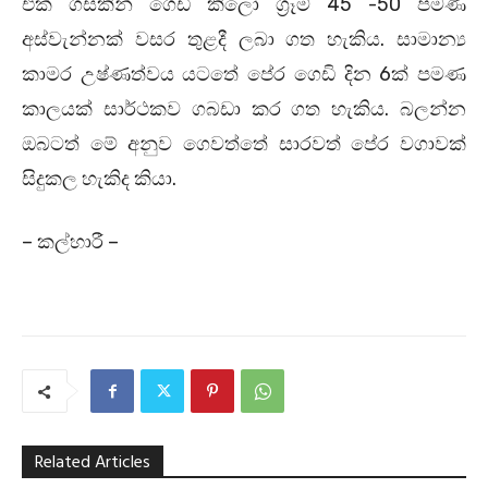
එක්‌ ගසකින් ගෙඩි කිලෝ ග්‍රෑම් 45 -50 පමණ
අස්‌වැන්නක්‌ වසර තුළදී ලබා ගත හැකිය. සාමාන්‍ය
කාමර උෂ්ණත්වය යටතේ පේර ගෙඩි දින 6ක්‌ පමණ
කාලයක්‌ සාර්ථකව ගබඩා කර ගත හැකිය. බලන්න
ඔබටත් මේ අනුව ගෙවත්තේ සාරවත් පේර වගාවක්
සිදුකල හැකිද කියා.
– කල්හාරී –
Related Articles