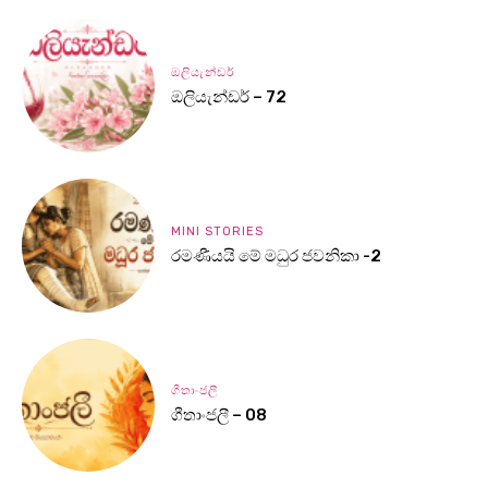
ඔලියැන්ඩර්
ඔලියැන්ඩර් – 72
MINI STORIES
රමණීයයි මේ මධුර ජවනිකා -2
ගීතාංජලී
ගීතාංජලී – 08