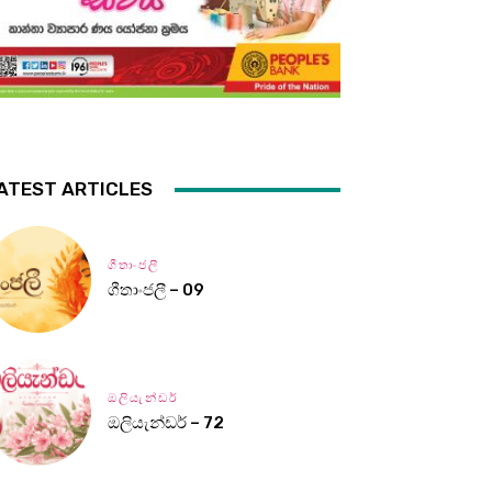
ATEST ARTICLES
ගීතාංජලී
ගීතාංජලී – 09
ඔලියැන්ඩර්
ඔලියැන්ඩර් – 72