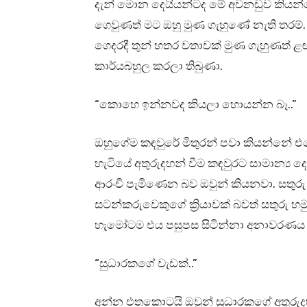
දැන් මොන දෙයියන්ටද මේ අවනඩුව කියන්
ගෙවුණත් මට ඔහු මුණ ගැහුණේ නැති තරම්.
ගෙදරදී තුන් හතර වතාවක් මුණ ගැහුණත් ළඟ
කාර්යබහුල කරලා තිබුණා.
“කොහෙ ඉන්නවද කියලා හොයන්න බෑ..”
ඔහුගේම කඳවුරේ මිතුරන් පවා කියන්නේ එහ
හැටියේ අතුරුදහන් වීම කඳවුරට සාමාන්‍ය දෙ
ආරංචි පැමිණෙන බව ඔවුන් කියනවා. සතුරු 
සටන්කරුවෙකුගේ ක්‍රියාවක් බවත් සතුරු හම
හැමෝටම එය පසුපස සිටින්නා අනාවරණය
“සුධාරකගේ වැඩක්..”
අන්න එතකොටයි ඔවුන් සුධාරකගේ අතුරුද