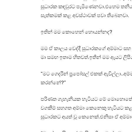
සුධාරක කඳවුරට පැමිණෙනවා.එහෙම තනිය
සැත්කමක් කළ අවස්ථාවක් පවා තිබෙනවා.
ඉතින් මම කොහෙන් හොයන්නද?
මම ඒ කාලය වෙද්දී සුධාරකගේ අම්මාට සහ ප
මා සමඟ ඉතාම හිතවත්.ඉතින් මම ඇයට ලිපියක
“මට ගෙදරින් ප්‍රපෝසල් එකක් ඇවිල්ලා..
කරන්නේ?”
පරිණත ගැහැනියක හැටියට මේ මොහොත
වගකීම් සහගත අම්මා කෙනෙකු හැටියට කළ ය
සුධාරකට අයත් වූ කෙනෙක්.එනිසා ඒ අම්මා