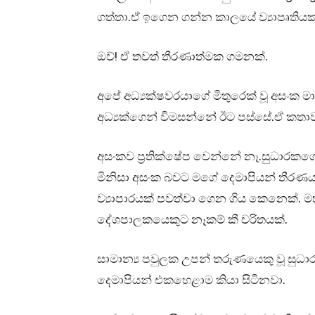
ගත්තා.ඒ ඉගෙන ගන්න කාලයේ ව්‍යාපෘතියක
ඔව්! ඒ තවත් තීරණාත්මක ගමනක්.
අපේ අධ්‍යක්ෂවරයාගේ මිතුරෙක් වූ අසංක 
අධ්‍යක්ගෙන් විමසන්නේ ඊට පස්සේ.ඒ කත
අසංකව ප්‍රතික්ෂේප වෙන්නේ නෑ.සුධාරකගේ 
මිනිසා අසංක බවට මගේ දෙමාපියන් තීරණ
ව්‍යාපාරයක් පවත්වා ගෙන ගිය කෙනෙක්. මහන
දේශපාලකයෙකුට නෑකම් කී චරිතයක්.
සාමාන්‍ය පවුලක උපන් තරුණයෙකු වූ සුධා
දෙමාපියන් එකහෙළාම කියා සිටිනවා.