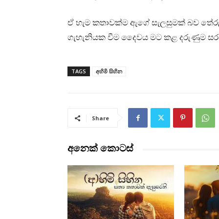
ඒ හැම කතාවක්ම ඇගේ සැලසුමක් බව තේරුම
ගැහැනියක වීම දෛවය මට කළ දරුණුම සර
TAGS
අහිමි සිහින
Share
අනෙක් කොටස්