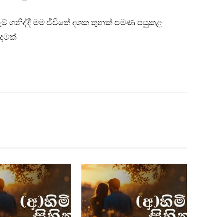
් ගනිද්දී මම ජීවිතේ දශක තුනක් පමණ පසුකළ
දමක්