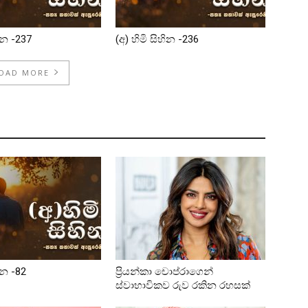
හින -237
(අ) හිමි සිහින -236
OAD MORE
ින -82
ප්‍රියන්කා චොප්රාගෙන්
ස්වාභාවිකව රුව රකින රහසක්