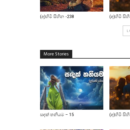
(අ)හිමි සිහින -238
(අ)හිමි සි
L
More Stories
සඳක් තනියම – 15
(අ)හිමි සිහ