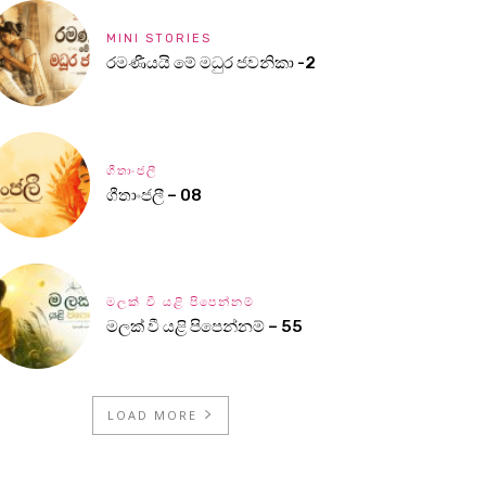
MINI STORIES
රමණීයයි මේ මධුර ජවනිකා -2
ගීතාංජලී
ගීතාංජලී – 08
මලක් වී යළි පිපෙන්නම්
මලක් වී යළි පිපෙන්නම් – 55
LOAD MORE