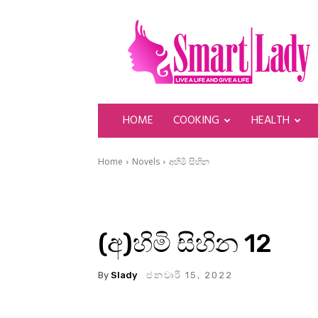
SmartLady
HOME
COOKING
HEALTH
Home
Novels
අහිමි සිහින
(අ)හිමි සිහින 12
By
Slady
ජනවාරි 15, 2022