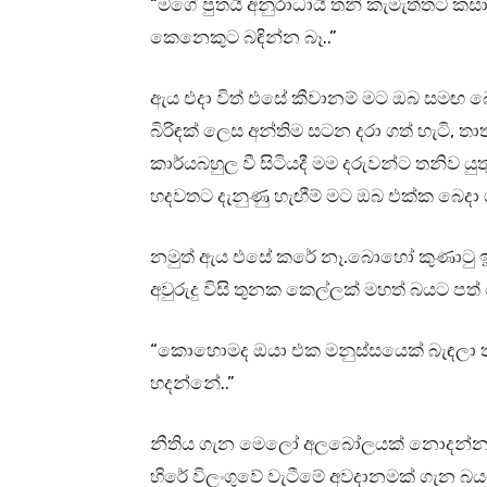
“මගේ පුතයි අනුරාධායි තනි කැමැත්තට ක
කෙනෙකුට බඳින්න බෑ..”
ඇය එදා විත් එසේ කීවානම් මට ඔබ සමඟ
බිරිඳක් ලෙස අන්තිම සටන දරා ගත් හැටි, 
කාර්යබහුල වී සිටියදී මම දරුවන්ට තනි
හදවතට දැනුණු හැඟීම් මට ඔබ එක්ක බෙදා 
නමුත් ඇය එසේ කරේ නෑ.බොහෝ කුණාටු ඉනි
අවුරුදු විසි තුනක කෙල්ලක් මහත් බයට පත
“කොහොමද ඔයා එක මනුස්සයෙක් බැඳලා තව
හදන්නේ..”
නීතිය ගැන මෙලෝ අලබෝලයක් නොදන්නා කෙ
හිරේ විලංගුවේ වැටීමේ අවදානමක් ගැන බ