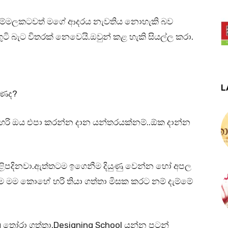
්මලකටවත් මගේ ආදරය නැවතිය නොහැකි බව
ුටි බැට විතරක් නෙවෙයි.ඔවුන් කළ හැකි සියල්ල කරා.
L
ුණද?
ා හරි ඔය එපා කරන්න දාන යන්තරයක්නම්..ඕක දාන්න
ිළිපදිනවා.ඇත්තටම ඉගෙනීම දියුණු වෙන්න හෝ අපල
මම කොහේ හරි තියා ගත්තා මිසක කරට නම් දැම්මේ
g තෝරා ගත්තා.Designing School යන්න පටන්