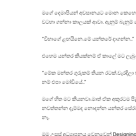
මගේ දෙමාපියන් අවසානයට මොන කෙහෙම
වටහා ගන්නා කාලයක් ආවා. ඇනුම් බැනුම් ග
“විභාගේ ළඟයිනෙ.මේ යන්තරේ දාගන්න..”
එහෙම යන්තර කීයක්නම් ඒ කාලේ මට ලැබ
“මේක මන්තර ගුරුකම් තියන රටක්.වැරදිල
නම් එපා මෝඩියේ..”
මගේ හිත මට කියනවා.මාත් ඒක අකුරටම ප
නවත්තන්න දැම්මද නොදන්න යන්තර සේරම 
නෑ.
මම උසස් අධ්‍යාපනය වෙනුවෙන් Designin