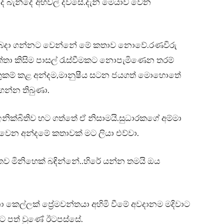
සාද බැන්දේ අහවල් දවසේ.දැන් මෙයාව වෙන
 බෙදා ගන්නට වෙන්නේ මේ කතාව නොවේ.රණවිරු
තාත්තා කිසිම පාසල් රැස්වීමකට නොපැමිණෙන තරම්
ව යුතුකම් කළ අන්දම,මානුෂීය සටන ජයගත් මොහොතේ
ගන්න තිබුණා.
ක්බිතිව හට ගත්තේ ඒ නිසාමයි.සුධාරකගේ අම්මා
් වෙන අන්දමේ කතාවක් මට ලියා එව්වා.
 මිනිහෙක් බඳින්නේ..හිරේ යන්න තමයි ඔය
ල්ලක් ප්‍රේමවන්තයා අහිමි වීමේ අවදානම මදිවාට
යට පත් වුණේ ඊටපස්සේ.