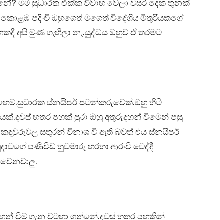
නේ? මම සුධාරක එක්ක විවාහ වෙලා වසර දෙක තුනක්
 කොළඹ පදිංචි ඔහුගෙත් මගෙත් විදේශීය මිතුරියකගේ
කදී අපි මුණ ගැහිලා නෑ.යුද්ධය ඔහුව ඒ තරමට
ෙම.සුධාරක ස්නයිපර් සටන්කරුවෙක්.ඔහු හිටි
යක්.දවස් හතර පහක් පුරා ඔහු අතුරුදහන් වීමෙන් පසු
කඳවුරුවල සතුරන් විනාශ වී ඇති බවත් එය ස්නයිපර්
ුදාවගේ පණිවිඩ හුවමාරු හරහා ආරංචි වෙද්දී
 වෙනවාලු.
හන් වීම ගැන වටහා ගන්නේ.දවස් හතර පහකින්