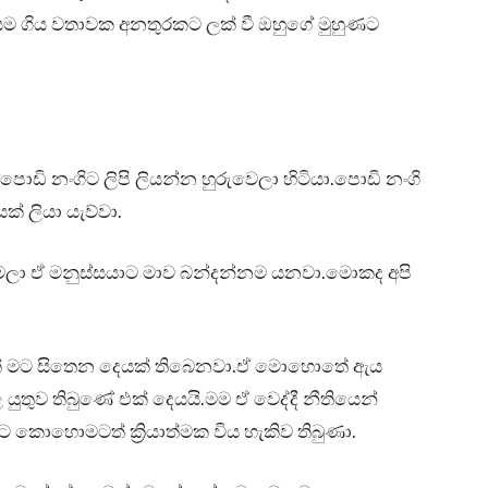
ම ගිය වතාවක අනතුරකට ලක් වී ඔහුගේ මුහුණට
ොඩි නංගිට ලිපි ලියන්න හුරුවෙලා හිටියා.පොඩි නංගි
් ලියා යැව්වා.
අම්මලා ඒ මනුස්සයාට මාව බන්දන්නම යනවා.මොකද අපි
ේ මට සිතෙන දෙයක් තිබෙනවා.ඒ මොහොතේ ඇය
ුතුව තිබුණේ එක් දෙයයි.මම ඒ වෙද්දී නීතියෙන්
ට කොහොමටත් ක්‍රියාත්මක විය හැකිව තිබුණා.