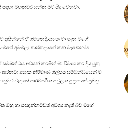
් සඳහා මහනුවර යන්න මට සිදු වෙනවා.
මාව දකින්නේ ඒ ගමනෙදී.අසංක මා ගැන මගේ
ාව මගේ අම්මලා තාත්තලාගේ කන වැකෙනවා.
සම්බන්ධය අවසන් කරමින් මා විවාහ කර දිය යුතු
ය කරනවා.අසංක නිර්මාණ ශිල්පය සම්බන්ධයෙන් ම
ුවර වැදගත් පාරම්පරික පවුලක පුත්‍රයෙක්.ප්‍රබල
රක ඔහු හා සසඳන්නටවත් අවශ්‍ය නැති බව මගේ