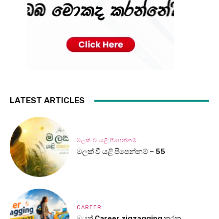
LATEST ARTICLES
මලක් වී යළි පිපෙන්නම්
මලක් වී යළි පිපෙන්නම් – 55
CAREER
ඔයත් Career zigzagging කරන