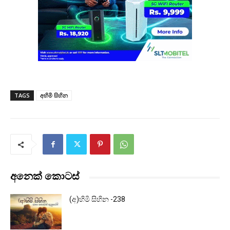
TAGS
අහිමි සිහින
අනෙක් කොටස්
(අ)හිමි සිහින -238