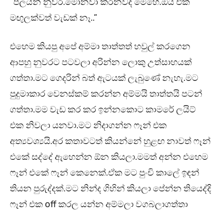
“පලයන් නුවර.මොනවා කරනවද මෙහෙ.ඔය එක
මඟුලක්වත් වැඩක් නෑ..”
එහෙම කියපු අපේ අම්මා තාත්තත් හවුල් කරගෙන
ආපහු නුවරට පටවලා අරින්න ලොකු උත්සාහයක්
ගත්තා.මට ගෙදරින් බත් ඇටයක් ලැබුණේ නැහැ.මට
පුදුමාකාර වෙනස්කම් කරන්න අම්මයි තාත්තයි පටන්
ගත්තා.මම වැඩ කර කර ඉන්නකොට කාමරේ ලයිට්
එක නිවලා යනවා.මට නිදාගන්න ෆෑන් එක
අත්‍යවශ්‍යයි.අර කතාවටත් කියන්නේ හුළඟ නාවත් ෆෑන්
එකේ සද්දේ ඇහෙන්න ඕන කියලා.මමත් අන්න එහෙම
ෆෑන් එකේ ෆෑන් කෙනෙක්.ඒක මට පුංචි කාලේ ඉඳන්
තියන පුරුද්දක්.මට නින්ද ගිහින් කියලා පේන්න තියෙද්දි
ෆෑන් එක off කරල යන්න අම්මලා වගබලාගත්තා