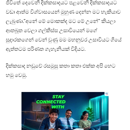
ජීවිතේ දෙවෙනි දික්කසාදයට පළවෙනි දික්කසාදයට
වඩා ආත්ම විශ්වාසයෙන් මුහුණ දෙන්න මට හැකියාව
ලැබුණා.”අනේ මේ මොකක්ද මට මේ උනේ” කියලා
ආතබූත වෙලා ගල්කිස්ස උසාවියෙන් මගේ
සුදාරකගෙන් වෙන් වුණු මම මහනුවර උසාවියට ගියේ
ඇත්තටම පරිණත ගැහැනියක් විදියට.
දික්කසාද නඩුවේ රසමුසු කතා කතා එක්ක අපි හෙට
හමු වෙමු.