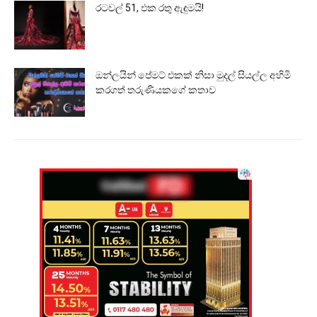
රටවල් 51, එක රතු ඇඳුමයි!
ඔන්ලයින් පේමට් එකක් නිසා මුදල් සියල්ල අහිමි
කරගත් තරුණියකගේ කතාව