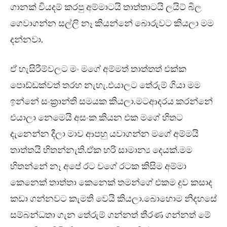
ගානක් වියදම් කරපු අම්මාටයි තාත්තාටයි ලයිට් බිල
ගෙවාගන්න සල්ලි නෑ කියන්නේ බොරුවට කියලා මම
දන්නවා.
ඒ හැසිරීම්වලට මං මගේ අම්මත් තාත්තත් එක්ක
පොඩ්ඩක්වත් තරහ නැහැ.එයාලට තේරුම් ගියා මම
ඉන්නේ සංක්‍රාන්ති සමයක කියලා.මටආදරය කරන්නේ
එයාලා නෙමෙයි අසංක කියන එක මගේ හිතට
දැනෙන්න දීලා මාව ආපහු යවාගන්න මගේ අම්මයි
තාත්තයි හිතන්නැති.ඒක හරි සාමාන්‍ය දෙයක්.මම
හිතන්නේ නෑ අපේ රට වගේ රටක කිසිම අම්මා
කෙනෙක් තාත්තා කෙනෙක් තමන්ගේ එකම දුව කසාද
කඩා ගන්නවට කැමති වෙයි කියලා.බොහොම නිදහසේ
සම්බන්ධතා ගැන තේරුම් ගන්නත් තීරණ ගන්නත් මේ