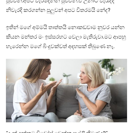
පුළුවන්.අපිට වැරදෙන්න පුළුවන්.ඒ උනාට වැරැද්ද
නිවැරදි කරගන්න පුලුවන් අපට විතරමයි නේද?
ඉතින් මගේ අම්මයි තාත්තයි නොකඩවාම නුවර යන්න
කියන මන්තර මං ඉස්සරහට වෙලා මැතිරුවා.මට ආපහු
හැරෙන්න මගේ බිංදුවක්වත් අදහසක් තිබුණෙ නෑ.