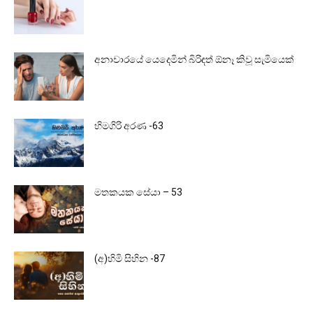
අනාචාරයේ යෙදෙමින් බිරිඳත් ඕනෑ කිවූ සැමියෙක්
හිමගිරි අරණ -63
මතකයක සේයා – 53
(අ)හිමි සිහින -87