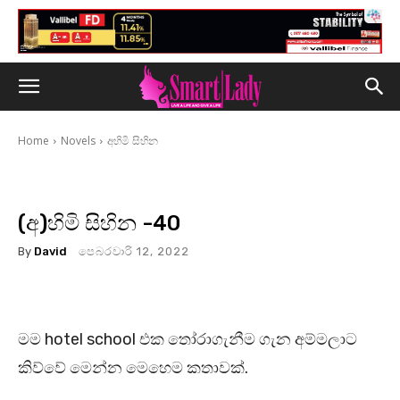
Home
Novels
අහිමි සිහින
(අ)හිමි සිහින -40
By
David
පෙබරවාරි 12, 2022
මම hotel school එක තෝරාගැනීම ගැන අම්මලාට
කිව්වේ මෙන්න මෙහෙම කතාවක්.