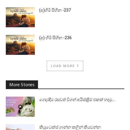
(අ)හිමි සිහින -237
(අ) හිමි සිහින -236
LOAD MORE
More Stories
ගෙදරදීම රසවත් වීගන් අයිස්ක්‍රීම් එකක් හදමු…
කියුටෙක්ස් ගාන්න කලින් කියවන්න