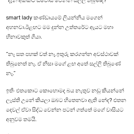
“දැන් අක්කට ඩිවෝස් වෙන්න සල්ලි තිබුණද?”
smart lady කණ්ඩායමේ ලියන්නිය මගෙන්
අහනවා.ඊළඟට මම දුන්න උත්තරේට ඇයට මහා
හිනාවකුත් ගියා.
“නෑ සත පහක් වත් නෑ.ඉතුරු කරගන්න අවස්ථාවක්
තිබුනෙත් නෑ. ඒ නිසා මගේ ළඟ අතේ සල්ලි තිබුණේ
නෑ.”
ඉතිං එතකොට කොහොමද බය නැතුව නඩු කියන්නේ
ලෑස්ති උනේ කියලා ඔබට හිතෙනවා ඇති නේද? එතන
දෙවල් ඒවා සිද්ධ වෙන්න පටන් ගත්තේ මගේ වාසියට
අනුවම තමයි.