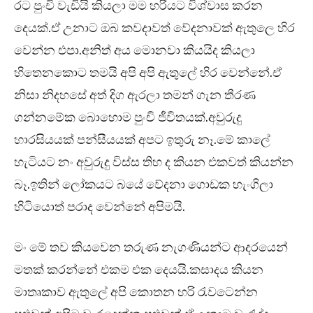
රට පුංචි වැඩියි කියලා මම හරියට විශ්වාස කරන
දෙයක්.ඒ උනාට ඔබ කවදාවත් වේදනාවක් ඇතුලෙ හිර
වෙන්න එපා.අනිත් අය මොනවා කියයිද කියලා
හිතෙනකොට තමයි අපි අපි ඇතුලේ හිර වෙන්නේ.ඒ
නිසා නිදහසේ අත් දිග ඇරලා තමන් ගැන තීරණ
ගන්නමේක බොහොම පුංචි ජීවිතයක්.අවුරුදු
හාරසියයක් පන්සීයයක් අපට ඉතුරු නෑ.මේ කාලේ
හැටියට නං අවුරුදු විස්ස තිහ ද කියන එකවත් කියන්න
බෑ.ඉතින් ලෝකයට බයේ වේදනා ගොඩක හැංගිලා
හිටියොත් පරාද වෙන්නේ අපිමයි.
මං මේ තව කියවෙන තරුණ නැගණියන්ට ආදරයෙන්
මතක් කරන්නේ එකම එක දෙයයි.කසාදය කියන
මාතෘකාව ඇතුලේ අපි කොතන හරි රැවටෙන්න