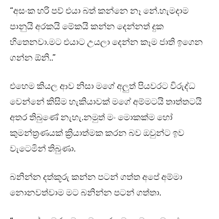
“අසංක හරි පව් එයා බත් කන්නෙ නෑ නේ.හැමදාම
පානුයි අරකයි මේකයි කන්න දෙන්නත් දුක
හිතෙනවා.මට එයාට උයලා දෙන්න කෑම ජාති ඉගෙන
ගන්න ඕනි..”
එහෙම කියල ආව නිසා මගේ අලුත් පියවරට විරුද්ධ
වෙන්නේ කිසිම හැකියාවක් මගේ අම්මටයි තාත්තටයි
අතර තිබුණේ නැහැ.නමුත් මං මොකක්ම හෝ
කුමන්ත්‍රණයක් ක්‍රියාත්මක කරන බව ඔවුන්ට ඉව
වැටෙමින් තිබුණා.
බනින්න දත්කූරු කන්න පටන් ගත්ත අපේ අම්මා
නොනවත්වාම මට බනින්න පටන් ගත්තා.