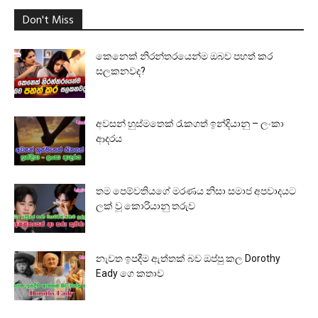
Don't Miss
කෙනෙක් නිරන්තරයෙන්ම ඔබව පහත් කර
සලකනවද?
අවසන් හුස්මතෙක් රැකගත් ඉන්දියානු – ලංකා
ආදරය
තම පෙම්වතියගේ මරණය නිසා සමාජ අපවාදයට
ලක් වූ කොරියානු තරුව
නැවත ඉපදීම ඇත්තක් බව ඔප්පු කල Dorothy
Eady ගෙ කතාව