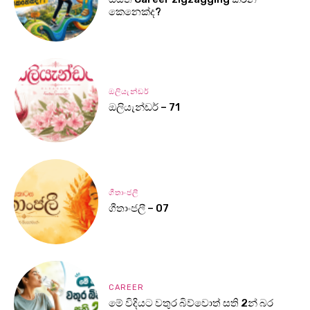
කෙනෙක්ද?
ඔලියැන්ඩර්
ඔලියැන්ඩර් – 71
ගීතාංජලී
ගීතාංජලී – 07
CAREER
මේ විදියට වතුර බිව්වොත් සති 2න් බර