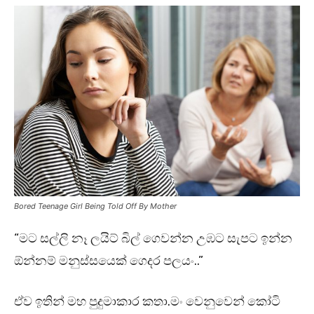
Bored Teenage Girl Being Told Off By Mother
“මට සල්ලි නෑ ලයිට් බිල් ගෙවන්න උඹට සැපට ඉන්න
ඕන්නම් මනුස්සයෙක් ගෙදර පලයං..”
ඒව ඉතින් මහ පුදුමාකාර කතා.මං වෙනුවෙන් කෝටි