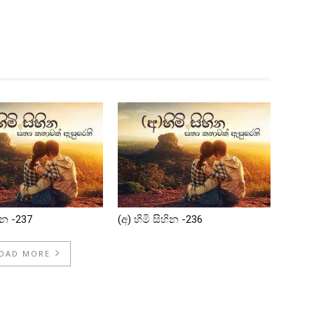
හින -237
(අ) හිමි සිහින -236
OAD MORE