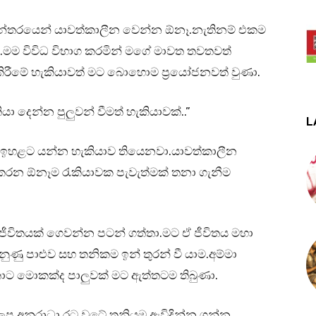
න්තරයෙන් යාවත්කාලීන වෙන්න ඕනෑ.නැතිනම් එකම
ි.මම විවිධ විභාග කරමින් මගේ මාවත තවතවත්
රීමේ හැකියාවත් මට බොහොම ප්‍රයෝජනවත් වුණා.
ා දෙන්න පුලුවන් වීමත් හැකියාවක්..”
L
‍රවල ඉහළට යන්න හැකියාව තියෙනවා.යාවත්කාලීන
කරන ඕනෑම රැකියාවක පැවැත්මක් තනා ගැනීම
ු ජීවිතයක් ගෙවන්න පටන් ගත්තා.මට ඒ ජීවිතය මහා
නුණු පාළුව සහ තනිකම ඉන් තුරන් වී යාම.අම්මා
ට මොකක්ද පාලුවක් මට ඇත්තටම තිබුණා.
ලපු අනුරාධා රට වටේ තනියම ඇවිදින්න ගන්න