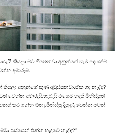
ාරුයි කියලා මට හිතෙනවා.අනුන්ගේ හැම දෙයක්ම
ෙන්න අමාරුම.
් තියලා අනුන්ගේ කුණු අවුස්සනවා.ඒක ගඳ නැද්ද?
වත් වෙන්න අමාරුයි.හැබැයි එහෙම නැති මිනිස්සුත්
ෙනස් කර ගන්න ඕනෑ.මිනිස්සු දියුණු වෙන්න පටන්
මා පස්සෙන් එන්න හැදුවෙ නැද්ද?”