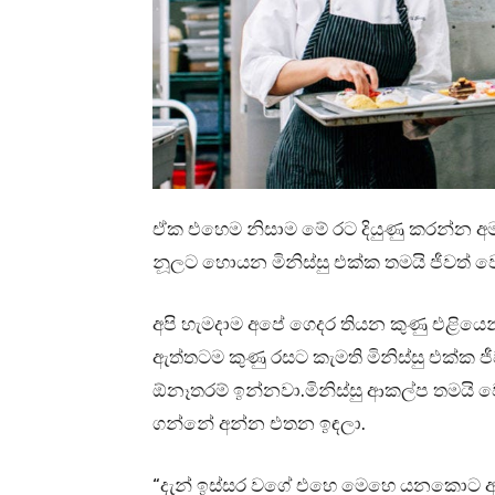
ඒක එහෙම නිසාම මේ රට දියුණු කරන්න අම
නූලට හොයන මිනිස්සු එක්ක තමයි ජීවත් ව
අපි හැමදාම අපේ ගෙදර තියන කුණු එළියෙන
ඇත්තටම කුණු රසට කැමති මිනිස්සු එක්ක ජී
ඕනෑතරම් ඉන්නවා.මිනිස්සු ආකල්ප තමයි ව
ගන්නේ අන්න එතන ඉඳලා.
“දැන් ඉස්සර වගේ එහෙ මෙහෙ යනකොට අම්