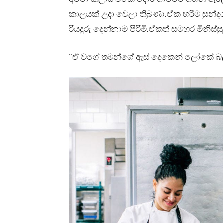
කාලයක් උදා වෙලා තිබුණා.ඒක හරිම සුන්ද
රියදුරු දෙන්නාම පිරිමි.ඒකත් සමහර මිනිස්
“ඒ වගේ තමන්ගේ ඇස් දෙකෙන් ලෝකේ බලන 