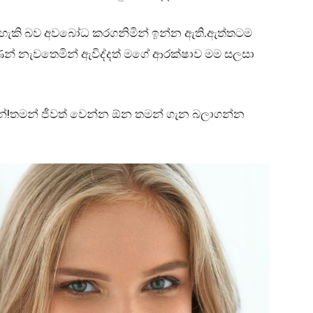
 හැකි බව අවබෝධ කරගනිමින් ඉන්න ඇති.ඇත්තටම
න් නැවතෙමින් ඇවිද්දත් මගේ ආරක්ෂාව මම සලසා
්!තමන් ජීවත් වෙන්න ඕන තමන් ගැන බලාගන්න