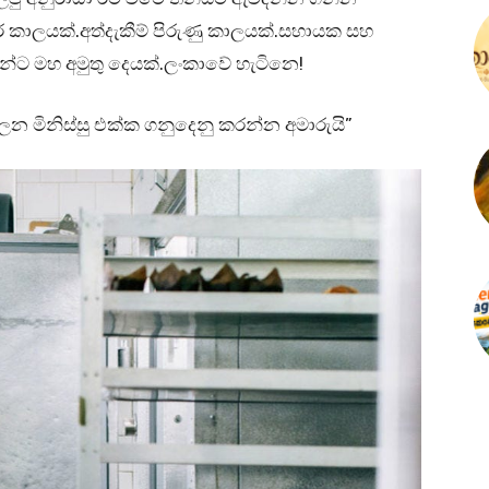
ර කාලයක්.අත්දැකීම් පිරුණු කාලයක්.සහායක සහ
සුන්ට මහ අමුතු දෙයක්.ලංකාවේ හැටිනෙ!
මිනිස්සු එක්ක ගනුදෙනු කරන්න අමාරුයි”