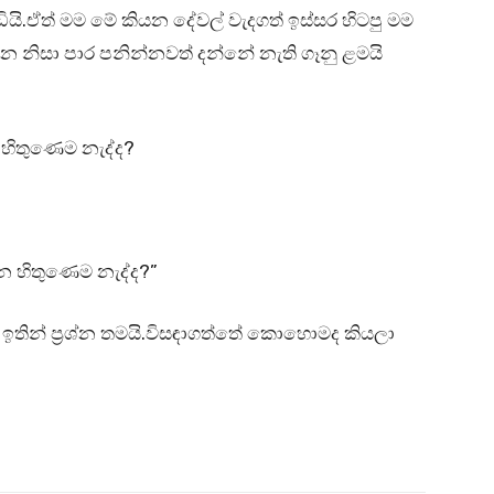
ියි.ඒත් මම මේ කියන දේවල් වැදගත් ඉස්සර හිටපු මම
න නිසා පාර පනින්නවත් දන්නේ නැති ගෑනු ළමයි
හිතුණෙම නැද්ද?
 හිතුණෙම නැද්ද?”
ඉතින් ප්‍රශ්න තමයි.විසඳාගත්තේ කොහොමද කියලා