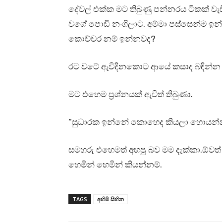
දේවල් එක්ක මට තිබුණු පන්නරය ටිකක් වැඩ
වගේ පොඩි නංගිලාට. අම්මා පස්සෙන්ම ඉන්
කොච්චර නම් ඉන්නවද?
රට වටේ ඇවිදිනකොට ආයේ කසාද බඳින්න 
මට එහෙම ප්‍රශ්නයක් ඇවිත් තිබුණා.
“සුධාරක ඉන්නේ කොහෙද කියලා හොයන්න
සමහරු එහෙමත් අහපු බව මම දැක්කා.ඕවත් 
හෙමින් හෙමින් කියන්නම්.
TAGS
අහිමි සිහින