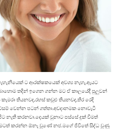
ගැහැනියෙක් ට ආරක්ෂකයෙක් අවශ්‍ය නැහැ.ඇයට
බොහොම තදින් ඉගෙන ගන්න මට ඒ කාලයේදී පුලුවන්
මරා තියනවද,රහස් කවුළු තියනවද,තිර රෙදි
වේසම් වෙන්න පටන් ගත්තා.අවදානමක නොවැටී
ිට නැති කරනවා.දෙයක් වුනාට පස්සේ දුක් වීමත්
ටත් කරන්න ඕනෑ වුණේ නජ.මගේ ජිවිතේ සිද්ධ වුණු