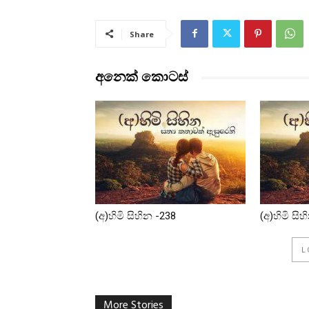
Share
අනෙක් කොටස්
(අ)හිමි සිහින -238
(අ)හිමි සි
L
More Stories