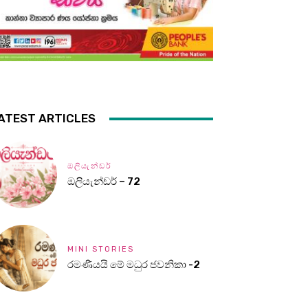
ATEST ARTICLES
ඔලියැන්ඩර්
ඔලියැන්ඩර් – 72
MINI STORIES
රමණීයයි මේ මධුර ජවනිකා -2