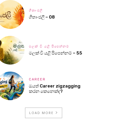
ගීතාංජලී
ගීතාංජලී – 08
මලක් වී යළි පිපෙන්නම්
මලක් වී යළි පිපෙන්නම් – 55
CAREER
ඔයත් Career zigzagging
කරන කෙනෙක්ද?
LOAD MORE