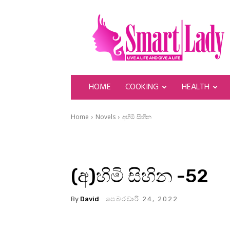
SmartLady
HOME
COOKING
HEALTH
Home
Novels
අහිමි සිහින
(අ)හිමි සිහින -52
By
David
පෙබරවාරි 24, 2022