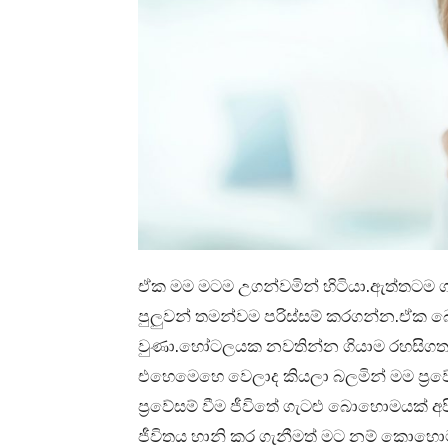
ඒක මම මටම උගන්වමින් හිටියා.ඇත්තටම 
පුලුවන් තමන්වම පරිස්සම් කරගන්න.ඒක 
වුණා.හෝටලයක නවතින්න ගියාම රහසිගත කැ
එහෙමෙහෙ වෙලාද කියලා බලමින් මම ප්‍ර
ප්‍රවේසම් වීම ජීවිතේ ගැටළු බොහොමයක් අප
ජීවිතය හානි කර ගැනීමත් මට නම් කොහොම