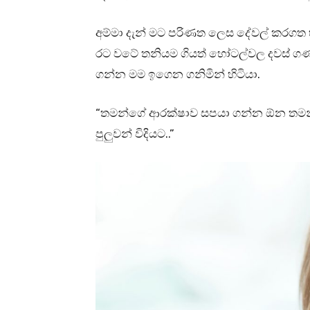
අම්මා දැන් මට පරිණත ලෙස දේවල් කරගත
රට වටේ තනියම ගියත් හෝටල්වල දවස් ගණ
ගන්න මම ඉගෙන ගනිමින් හිටියා.
“තමන්ගේ ආරක්ෂාව සපයා ගන්න ඕන තමන
පුලුවන් විදියට..”