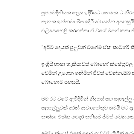
සූපවේදිනියක ලෙස ඉදිරියට යනකොට නිර
තැනක ඉන්නවා මිස ඉදිරියට යන්න අපහසුය
එළිපෙහෙළි කරගත්තා.ඒ වගේ මගේ කතා කි
“අපිට දෙයක් පුලුවන් වගේම ඒක කාටහරි කිය
ඉංග්‍රීසි භාෂා හැකියාවත් බොහෝ ක්ෂේත්
වෙමින් උගෙන ගනිමින් ජීවත් වෙන්න.ඔබ 
බොහොම පහසුයි.
මම රට වටේ ඇවිදිමින් නිදහස් සහ සැහැල්ල
සැහැල්ලුවක් අරන් ආවා.හේතුව තමයි මට දැ
තාත්තා එක්ක ගෙදර තනියම ජීවත් වෙනකො
අම්මා ක්ලාස් එකේ දොර ගාවටම ගිහින් ඇර