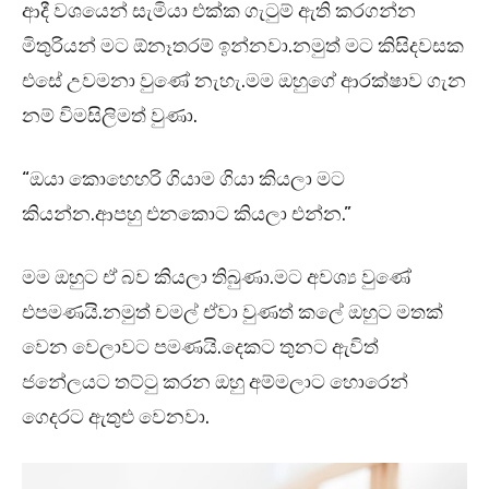
ආදී වශයෙන් සැමියා එක්ක ගැටුම් ඇති කරගන්න
මිතුරියන් මට ඕනෑතරම් ඉන්නවා.නමුත් මට කිසිදවසක
එසේ උවමනා වුණේ නැහැ.මම ඔහුගේ ආරක්ෂාව ගැන
නම් විමසිලිමත් වුණා.
“ඔයා කොහෙහරි ගියාම ගියා කියලා මට
කියන්න.ආපහු එනකොට කියලා එන්න.”
මම ඔහුට ඒ බව කියලා තිබුණා.මට අවශ්‍ය වුණේ
එපමණයි.නමුත් චමල් ඒවා වුණත් කලේ ඔහුට මතක්
වෙන වෙලාවට පමණයි.දෙකට තුනට ඇවිත්
ජනේලයට තට්ටු කරන ඔහු අම්මලාට හොරෙන්
ගෙදරට ඇතුළු වෙනවා.