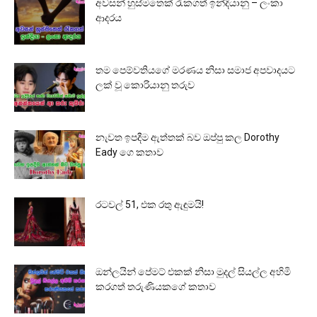
අවසන් හුස්මතෙක් රැකගත් ඉන්දියානු – ලංකා
ආදරය
තම පෙම්වතියගේ මරණය නිසා සමාජ අපවාදයට
ලක් වූ කොරියානු තරුව
නැවත ඉපදීම ඇත්තක් බව ඔප්පු කල Dorothy
Eady ගෙ කතාව
රටවල් 51, එක රතු ඇඳුමයි!
ඔන්ලයින් පේමට් එකක් නිසා මුදල් සියල්ල අහිමි
කරගත් තරුණියකගේ කතාව