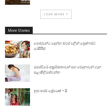
LOAD MORE
More Stories
පොඩ්ඩන්ට දෙන්න ඕට්ස් වලින් බ්‍රෙක්ෆස්ට්
රෙසීපීස්
ඔසප්වීමේ අක්‍රමිකතාවන් සහ වේදනාවන් ගැන
සැලකිලිමත්වන්න
නුඹ තරම් ප්‍රේමයක් – 2