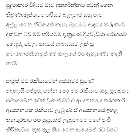
පුදුමාකාර විදියට මාව අතහරින්නට පටන් ගෙන
තිබුණා.ඇත්තටම හරියට බැලුවාම ඔහු මාව
අල්ලාගෙන හිටියෙත් නැහැ.ඔහු මට ආදරය කරුණාව
දක්වන බව මට හරියටම දැනුණේ දියවැඩියා රෝගයට
ගොදුරු වෙලා පාදයේ ආබාධයට ලක් වූ
මොහොතේ.නමුත් මේ කාලයේ එය දැනුණේම නැති
තරම්.
නමුත් මම රැකියාවෙන් අස්ථාවර වුණේ
නැහැ.සිංගප්පූරු යන්න පෙර මම රැකියාව කළ ප්‍රමුඛතම
සමාගමෙන් ඉවත් වුණත් මට ඒ ආයතනයේ තරගකාරී
ආයතනයක රැකියාව ලැබුණා.ඒ ආයතනයේ ඉහළ
තනතුරකට මම සුදුසුකම් ලැබුවා.මම මගේ පුංචි
කිරිකැටියා කුස තුළ තියාගෙන ආයෙමත් රට වටේ