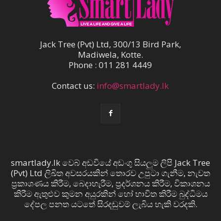
Jack Tree (Pvt) Ltd, 300/13 Bird Park,
Madiwela, Kotte.
Phone : 011 281 4449
Contact us:
info@smartlady.lk
smartlady.lk වෙබ් අඩවියේ අඩංගු සියලුම ලිපි Jack Tree
(Pvt) Ltd ලිඛිත අවසරයකින් තොරව උපුටා ගැනීම, නැවත
ප්‍රකාශණය කිරීම, බෙදාහැරීම, ප්‍රදර්ශනය කිරීම, විකාශනය
කිරීම ඇතුළුව කුමන අයුරකින් හෝ භාවිත කිරීම බුද්ධිමය
දේපල පනත යටතේ සිරදඬුවම් ලැබිය හැකි වරදකි.