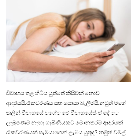
විවාහය තුළ තිබිය යුත්තේ කිසිවක් නොව
ආදරයයි.රැකවරණය සහ සොයා බැලීමයි.නමුත් මගේ
කලින් විවාහයේ වගේම මේ විවාහයේත් ඒ දේ මට
ලැබුණෙම නැහැ.ගැබිණියකට මොනතරම් ආදරයක්
රැකවරණයක් සැමියාගෙන් ලැබිය යුතුද? නමුත් චමල්