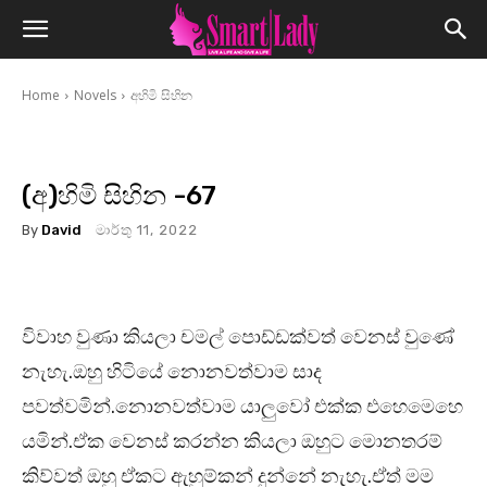
Home
Novels
අහිමි සිහින
(අ)හිමි සිහින -67
By
David
මාර්තු 11, 2022
විවාහ වුණා කියලා චමල් පොඩ්ඩක්වත් වෙනස් වුණේ
නැහැ.ඔහු හිටියේ නොනවත්වාම සාද
පවත්වමින්.නොනවත්වාම යාලුවෝ එක්ක එහෙමෙහෙ
යමින්.ඒක වෙනස් කරන්න කියලා ඔහුට මොනතරම්
කිව්වත් ඔහු ඒකට ඇහුම්කන් දුන්නේ නැහැ.ඒත් මම