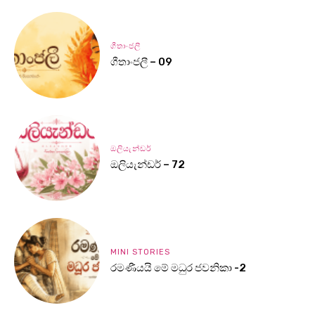
ගීතාංජලී
ගීතාංජලී – 09
ඔලියැන්ඩර්
ඔලියැන්ඩර් – 72
MINI STORIES
රමණීයයි මේ මධුර ජවනිකා -2