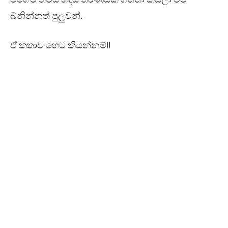
බනින්නත් පුලුවන්.
ඒ කතාව හෙට කියන්නම්!!