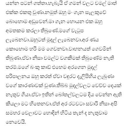
යන්න පටන් ගත්තා.හැබැයි ඒ ගමන් වලට චමල් මාත්
එක්ක එකතු වුණා.නමුත් ඔහු මං ගැන සැලකුවේ
බොහොම අඩුවෙන්.මා ගැන හොයන එක ඔහු
අමතකම කරලා තිබුණේ.මගේ වැටුප
ලැබෙනවා.ඔහුටත් මුදල් ලැබෙනවා.අර ණය
කොහොම හරි මම ගෙවනවා.වාහනයත් ගෙවමින්
තිබුණා.ඒවා නිසා චමල්ට වගකීමක් තිබුණේම නැති
තරම්.මගේ බංකු කාඩ් එහෙම අරගෙන මුදල්
පරිපාලනය ඔහු කරත් ඒවා වඳුරට දැලිපිහිය ලැබුණා
වගේ කාරණාවක් වුණා.තිබ්බ මුදල්වලට වෙච්ච දෙයක්
නැතුව ගියා.ඒවා ඉතින් බෝතල්වලටම දිය වෙන්න ඇති
කියලා මට හිතෙනවා.ඒත් අර රටවටා සවාරි නිසා අපි
සමහර වෙලාවට හොඳින් හිටිය තැන් ද නැතුවාම
නෙවෙයි.