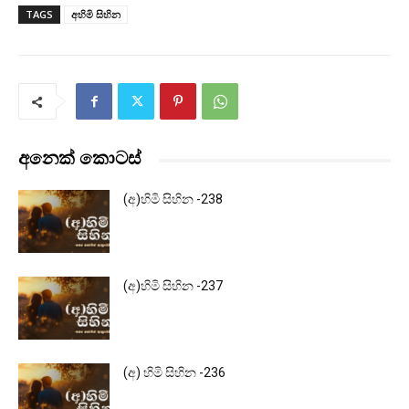
TAGS
අහිමි සිහින
අනෙක් කොටස්
(අ)හිමි සිහින -238
(අ)හිමි සිහින -237
(අ) හිමි සිහින -236