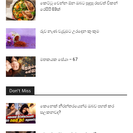
කෙට්ටු වෙන්න ඕන ඔබට සුදුසු රසවත් චිකන්
රෙසිපි 03ක්
රුව නැණ වැඩුමට උරදෙන කුංකුම
මතකයක සේයා – 67
Don't Miss
කෙනෙක් නිරන්තරයෙන්ම ඔබව පහත් කර
සලකනවද?