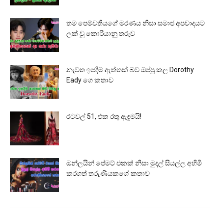
තම පෙම්වතියගේ මරණය නිසා සමාජ අපවාදයට
ලක් වූ කොරියානු තරුව
නැවත ඉපදීම ඇත්තක් බව ඔප්පු කල Dorothy
Eady ගෙ කතාව
රටවල් 51, එක රතු ඇඳුමයි!
ඔන්ලයින් පේමට් එකක් නිසා මුදල් සියල්ල අහිමි
කරගත් තරුණියකගේ කතාව