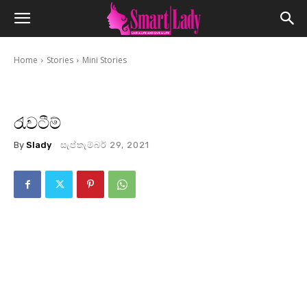
Home
Stories
Mini Stories
රැවටීම්
By
Slady
සැප්තැම්බර් 29, 2021