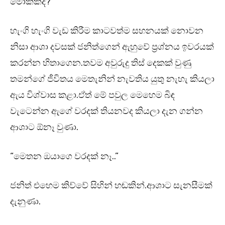
මොකක්ද?”
හැංගි හැංගි වැඩ කිරීම කාටවත්ම සහනයක් නොවන
නිසා ආශා දවසක් ජනිත්ගෙන් ඇහුවේ ප්‍රශ්නය ඉවරයක්
කරන්න හිතාගෙන.තවම අවුරුදු තිස් දෙකක් වුණු
තමන්ගේ ජීවිතය මෙතැනින් නැවතිය යුතු නැහැ කියලා
ඇය විශ්වාස කළා.ඒත් මේ පවුල මෙහෙම බිඳ
වැටෙන්න ඇගේ වරදක් තියනවද කියලා දැන ගන්න
ආශාට ඕනෑ වුණා.
“මෙතන ඔයාගෙ වරදක් නෑ..”
ජනිත් එහෙම කිව්වේ සිහින් හඬකින්.ආශාට සැනසීමක්
දැනුණා.