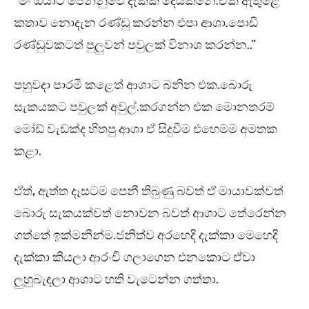
“මං ඔයාට පෙන්නුවෙ දැක්ක දෙයක්නෙ.ඒක ඇතුළේ
කතාව නොදැන රණ්ඩු කරන්න එපා ආශා.පොඩි
රණ්ඩුවකටත් පුලුවන් පවුලක් විනාශ කරන්න..”
පහුවදා පාරමී කළෙත් ආශාට බනින එක.බොරු
සැකයකට පවුලක් අවුල්.කරගන්න එක මොනතරම්
මෝඩ් වැඩක්ද හිතපු ආශා ඒ සිදුවීම එහෙමම අමතක
කළා.
ඒත්, ඇත්ත දෑසටම පෙනී තිබුණු බවත් ඒ මායාවක්වත්
බොරු සැකයක්වත් නොවන බවත් ආශාට තේරෙන්න
ගත්තේ ඉක්මනින්ම.ජනිත්ව අරහෙදි දැක්කා මෙහෙදි
දැක්කා කියලා ආරංචි ගලාගෙන එනකොට ඒවා
ලුහුබැඳලා ආශාට හති වැටෙන්න ගත්තා.