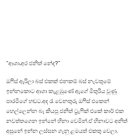
“ආශා,අර ජනිත් නේද?”
ඔෆිස් ඇරිලා බස් එකක් එනකම් බස් නැවතුමේ
ඉන්නකොට ආශා කැළඹුණේ ඇගේ මිතුරිය වුණු
පාරමීගේ හඬට.අද රෑ වෙනතුරු ඔෆිස් එකෙන්
හෙල්ලෙන්න බෑ කියපු ජනිත් ට්‍රැෆික් එකේ කාර් එක
නවත්තගෙන ඉන්නේ හිනා වෙමින්.ඒ හිනාවට අනිත්
අසුනේ ඉන්න ලස්සන ගෑනු ළමයත් එකතු වෙලා.