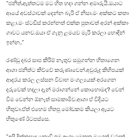
“ජනිත්,ඇත්තටම මට හිත හදා ගන්න අමාරුයි.ඔයාට
ආයේ අවස්ථාවක් දෙන්න බැරි ඒ නිසා.මං අක්කට කතා
කළා.මං ස්ටඩීස් කරන්නත් එක්ක පුතාවත් අරන් අක්කා
ගාවට යනව.ඔයා ඒ ගෑනු ළමයව මැරි කරලා හොඳින්
ඉන්න..”
රණ්ඩු දබර සාප කිරීම් නැතුව සමුගන්න හිතාගෙන
ආශා ජනිත්ට කිව්වේ කරුණාවෙන්.අවුරුදු කිහිපයක්
ආදරය කරල ලස්සන විවාහ මංගල්‍යයක් අරගෙන
දරුවෙක් හදලා දැන් මරාගන්නේ කොහොමද? වෙන්
වීම වෙන්න ඕනෑත් සාමකාමීව.ආශා ඒ විදියට
හිතුවා.ඒත් එහෙම හිතපු මෝඩකම කියලා ඇයට
හිතුණේ ඊටපස්සෙ.
“අපි දික්කසාද නොවී ඉමු ආශා.මෙතන මගෙත් වරදක්