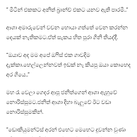
” මීටින් එකකට අනිත් බ්‍රාන්ච් එකට යනව ඇති පාරමී..”
ආශා අමාරුවෙන් වචන හොයා ගත්තේ වෙන කරන්න
දෙයක් නැතිකමට.ඒත් සැකය හිත පුරා ගිනි තියද්දී.
“ඔයාව අද මම අපේ ඔෆිස් එක ගාවදිම
දැක්කා.හෙල්ලෙන්නවත් ඉඩක් නෑ කියපු ඔයා කොහෙද
අර ගියෙ..”
මහ රෑ වෙලා ගෙදර ආපු ජනිත්ගෙන් ආශා ඇහුවේ
නොරිස්සුමට.ජනිත් ආශා දිහා බැලුවේ ඊට වඩා
නොරිස්සුමකින්.
“ඩොකියුමන්ට්ස් අරන් එහෙට මෙහෙට දුවන්න වුණා