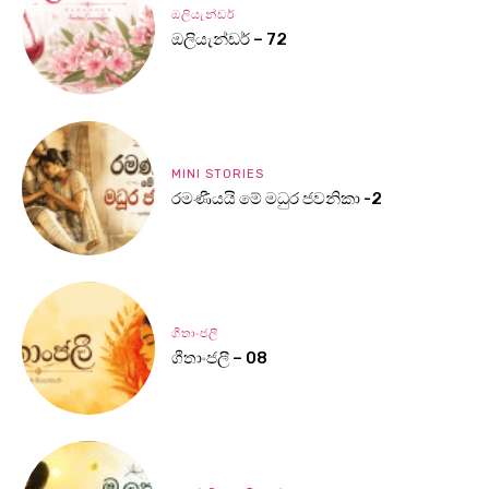
ඔලියැන්ඩර්
ඔලියැන්ඩර් – 72
MINI STORIES
රමණීයයි මේ මධුර ජවනිකා -2
ගීතාංජලී
ගීතාංජලී – 08