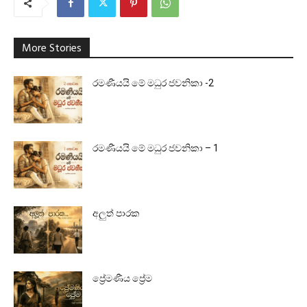
More Stories
රමණීයයි මේ මධුර ජවනිකා -2
රමණීයයි මේ මධුර ජවනිකා – 1
අලුත් පාරක
ප්‍රේමණීය ප්‍රේම