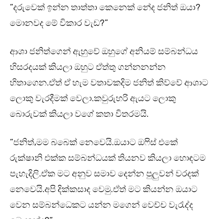
“දරුවෙක් ඉන්න තාත්තා කෙනෙක් නේද ජනිත් ඔයා?
මොනවද මේ විකාර වැඩ?”
ආශා ජනිත්ගෙන් ඇහුවේ ඔහුගේ අනියම් සම්බන්ධය
හිසරදයක් කියලා ඔහුට ඒත්තු ගන්නනන්න
හිතාගෙන.ඒත් ඒ හැම වතාවකදිම ජනිත් කිව්වේ ආශාට
ලොකු වැරදීමක් වෙලා.කවුරුහරි ඇයට ලොකු
බොරුවක් කියලා වගේ කතා විතරමයි.
“ජනිත්,මම බබෙක් නෙවෙයි.ඔයාට ඔෆිස් එකේ
රුක්ෂානි එක්ක සම්බන්ධයක් තියනව කියලා හොඳටම
පැහැදිලි.ඒක මට අනුව සමාව දෙන්න පුලුවන් වරදක්
නෙවෙයි.අපි දික්කසාද වෙමු.ඒත් මට කියන්න ඔයාට
වෙන සම්බන්ධෙකට යන්න මගෙන් වෙච්ච වැරැද්ද