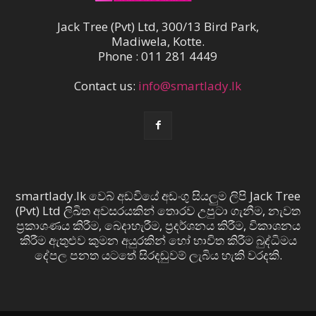
Jack Tree (Pvt) Ltd, 300/13 Bird Park,
Madiwela, Kotte.
Phone : 011 281 4449
Contact us:
info@smartlady.lk
smartlady.lk වෙබ් අඩවියේ අඩංගු සියලුම ලිපි Jack Tree
(Pvt) Ltd ලිඛිත අවසරයකින් තොරව උපුටා ගැනීම, නැවත
ප්‍රකාශණය කිරීම, බෙදාහැරීම, ප්‍රදර්ශනය කිරීම, විකාශනය
කිරීම ඇතුළුව කුමන අයුරකින් හෝ භාවිත කිරීම බුද්ධිමය
දේපල පනත යටතේ සිරදඬුවම් ලැබිය හැකි වරදකි.