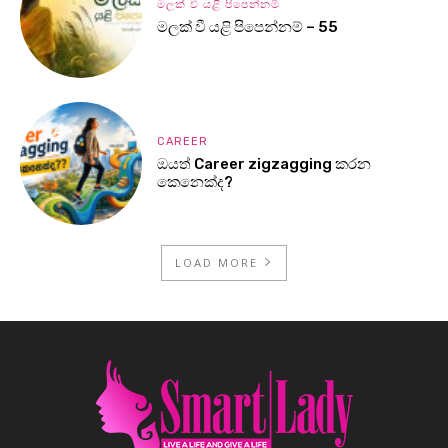
මලක් වී යළි පිපෙන්නම්
මලක් වී යළි පිපෙන්නම් – 55
CAREER
ඔයත් Career zigzagging කරන
කෙනෙක්ද?
LOAD MORE