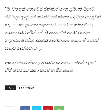
“මං විතරක් නෙවෙයි ජනිත්.ඒ ගෑනු ළමයත් ඔයාට
රැවටිලා.ආදරයයි ගරුත්වයයි කියන දේ ඔයා අහලවත්
නෑ.නොගැලපෙන තැනකින් වෙන් වෙන්න ඕනෑ
කෙනෙක්ට අයිතියක් තියනව.ඒත් තෝරා ගත්තු
තැනටවත් වටිනාකමක් දෙන්න.මම ඔයාට කීයටවත්
සමාව දෙන්නෙ නෑ..”
ආශා එහෙම කියලා දුරකථනය අතට ගත්තේ ඇගේ
නීතිඥවරයට කතා කරන්න හිතාගෙන.
TAGS
Life Stories