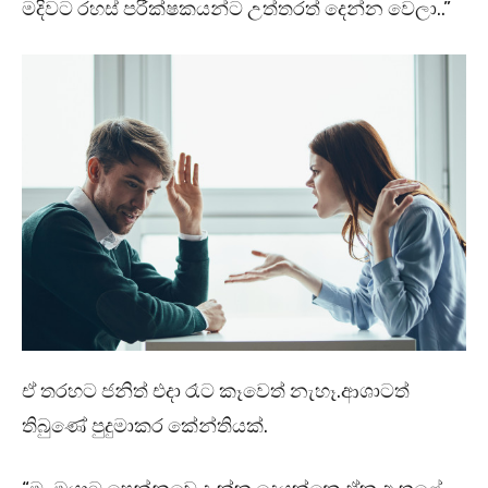
මදිවට රහස් පරීක්ෂකයන්ට උත්තරත් දෙන්න වෙලා..”
ඒ තරහට ජනිත් එදා රෑට කෑවෙත් නැහෑ.ආශාටත්
තිබුණේ පුදුමාකර කේන්තියක්.