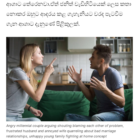
ආශාට තේරෙනවා.ඒත් ජනිත් වැඩිහිටියෙක් ලෙස කතා
නොකර ඔහුට ආදරය කළ ගැහැනියට වරද පැටවීම
ගැන ආශාට දැනුණේ පිළිකුලක්.
Angry millennial couple arguing shouting blaming each other of problem,
frustrated husband and annoyed wife quarreling about bad marriage
relationships, unhappy young family fighting at home concept