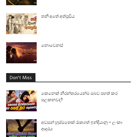
තනි අතේ අත්පුඩිය
නොවෙනස්
Don't Miss
කෙනෙක් නිරන්තරයෙන්ම ඔබව පහත් කර
සලකනවද?
අවසන් හුස්මතෙක් රැකගත් ඉන්දියානු – ලංකා
ආදරය