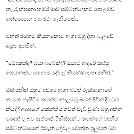
නෑ.රුක්ෂානා තමයි මාව සම්බන්දෙකට පොළඹව
ගත්තෙ.එයා මහ ජරා ගෑනියෙක්..”
ජනිත් එහෙම කියනකොට ආශා ඔහු දිහා බැලුවේ
අප්‍රසාදයකින්.
“මොකක්ද? ඔයා බබෙක්ද? ඔයාට ආදරේ කරපු
කෙනෙක්ට ඔහොම දේවල් කියන්න එපා ජනිත්..”
ඒත් ජනිත් ඔහුට අවශ්‍ය ආශා බවත් රුක්ෂානාගේ
කාමුක හැසිරීම තමන්ව පෙළඹවූ බවත් දිගින් දිගටම
කියද්දී ආශාගේ කේන්තිය තවත් වැඩි වුණා.ඔහු අතින්
වරදක් වූ බව ඇත්තක්.මිනිස්සුන්ට තමන්ගේ හැඟීම්
සම්බන්ධයෙන් එවැනි දේවල් වෙන්න පුලුවන් බව