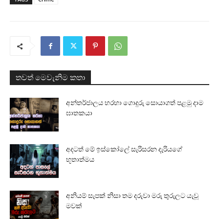
තවත් මෙවැනිම කතා
අන්තර්ජාලය හරහා ගොදුරු සොයාගත් පළමු දාම
ඝාතකයා
අදටත් මේ ඉස්කෝලේ සැරිසරන දැරියගේ
භූතාත්මය
අනියම් සැපක් නිසා තම දරුවා මරු තුරුලට යැවූ
මවක්