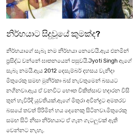
නිර්භයාට සිදුවූයේ කුමක්ද?
නිර්භයාගේ සැබෑ නම නිර්භයා නෙවෙයි.ඇය එනමින්
ප්‍රසිද්ධ වන්නේ ඝාතනයෙන් පසුවයි.Jyoti Singh ඇගේ
සැබෑ නමයි.ඇය 2012 දෙසැම්බර් දහසය වැනිදා
මිතුරෙකු සමඟ මුනිර්කා බස් නැවතුමෙන් බසයට
නගිනවා.ඇය ඒ වනවිට භෞත චිකිත්සාව හදාරන විසි
තුන් හැවිරිදි යුවතියක්.ඇගේ මිතුරා අවීන්ද්‍රට අමතරව
බසයේ තවත් පිරිමින් හය දෙනෙකු සිටිනවා.මිතුරෙකු
සමඟ සිටි නිසා නිර්භයාට ඒ ගැන ගැටලුවක් ඇති
වෙන්නට නැහැ.