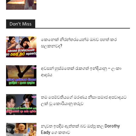
Don't Miss
කෙනෙක් නිරන්තරයෙන්ම ඔබව පහත් කර
සලකනවද?
අවසන් හුස්මතෙක් රැකගත් ඉන්දියානු – ලංකා
ආදරය
තම පෙම්වතියගේ මරණය නිසා සමාජ අපවාදයට
ලක් වූ කොරියානු තරුව
නැවත ඉපදීම ඇත්තක් බව ඔප්පු කල Dorothy
Eady ගෙ කතාව