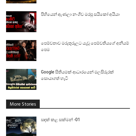
පිහියෙන් ඇණලා නංගිව මරපු සයිකෝ අයියා
පෙම්වතාව මරුතුරුලට යැවූ පෙම්වතියගේ අනියම්
පෙම
Google සිතියමක් ආධාරයෙන් මලසිරුරක්
සොයාගත් හැටි
More Stories
සඳක් කළ සක්මන් -01