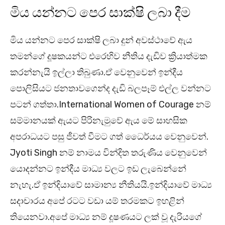
මිය යන්නට පෙර සාක්ෂි ලබා දීම
මිය යන්නට පෙර සාක්ෂි ලබා දුන් අවස්ථාවේ ඇය
තමන්ගේ දූෂකයන්ට එරෙහිව නීතිය දැඩිව ක්‍රියාත්මක
කරන්නැයි ඉල්ලා තිබුණා.ඒ වෙනුවෙන් ඉන්දීය
පොලිසියට ජනතාවගෙන්ද දැඩි බලපෑම් එල්ල වන්නට
පටන් ගත්තා.International Women of Courage නම්
සම්මානයක් ඇයට පිරිනැමුවේ ඇය මේ සාහසික
අපරාධයට පසු ජීවත් වීමට ගත් ධෛර්යය වෙනුවෙන්.
Jyoti Singh නම් නාමය වින්දිත තරුණිය වෙනුවෙන්
යොදන්නට ඉන්දීය මාධ්‍ය වලට ඉඩ ලැබෙන්නේ
නැහැ.ඒ ඉන්දියාවේ සාමාන්‍ය නීතියයි.ඉන්දියාවේ මාධ්‍ය
සදාචාරය අපේ රටට වඩා යම් තරමකට ඉහළින්
තියෙනවා.අපේ මාධ්‍ය නම් දූෂණයට ලක් වූ දැරියගේ