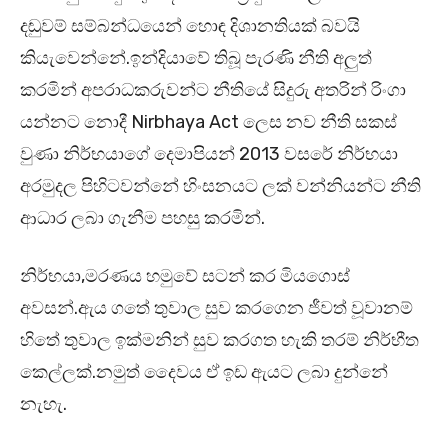
දඬුවම් සම්බන්ධයෙන් හොඳ දිශානතියක් බවයි
කියැවෙන්නේ.ඉන්දියාවේ තිබූ පැරණි නීති අලුත්
කරමින් අපරාධකරුවන්ට නීතියේ සිදුරු අතරින් රිංගා
යන්නට නොදී Nirbhaya Act ලෙස නව නීති සකස්
වුණා නිර්භයාගේ දෙමාපියන් 2013 වසරේ නිර්භයා
අරමුදල පිහිටවන්නේ හිංසනයට ලක් වන්නියන්ට නීති
ආධාර ලබා ගැනීම පහසු කරමින්.
නිර්භයා,මරණය හමුවේ සටන් කර මියගොස්
අවසන්.ඇය ගතේ තුවාල සුව කරගෙන ජීවත් වූවානම්
හිතේ තුවාල ඉක්මනින් සුව කරගත හැකි තරම් නිර්භීත
කෙල්ලක්.නමුත් දෛවය ඒ ඉඩ ඇයට ලබා දුන්නේ
නැහැ.