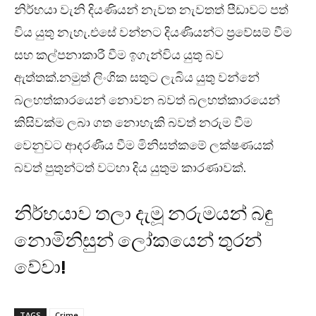
නිර්භයා වැනි දියණියන් නැවත නැවතත් පීඩාවට පත්
විය යුතු නැහැ.එසේ වන්නට දියණියන්ට ප්‍රවේසම් වීම
සහ කල්පනාකාරී වීම ඉගැන්විය යුතු බව
ඇත්තක්.නමුත් ලිංගික සතුට ලැබිය යුතු වන්නේ
බලහත්කාරයෙන් නොවන බවත් බලහත්කාරයෙන්
කිසිවක්ම ලබා ගත නොහැකි බවත් නරුම වීම
වෙනුවට ආදරණීය වීම මිනිසත්කමේ ලක්ෂණයක්
බවත් පුතුන්ටත් වටහා දිය යුතුම කාරණාවක්.
නිර්භයාව තලා දැමූ නරුමයන් බඳු
නොමිනිසුන් ලෝකයෙන් තුරන්
වේවා!
TAGS
Crime