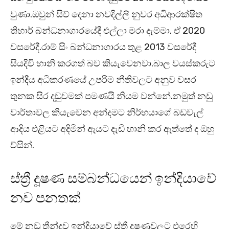
වුණා.ඔවුන් සිව් දෙනා නවදිල්ලි නුවර අධිආරක්ෂිත
තිහාර් බන්ධනාගාරයේදී එල්ලා මරා දැම්මා. ඒ 2020
වසරේදී.රාම් සිං බන්ධනාගාරය තුළ 2013 වසරේදී
සියදිවි හානි කරගත් බව කියැවෙනවා.බාල වයස්කරුට
ඉන්දීය අධිකරණයේ උපරිම නීතිවලට අනුව වසර
තුනක සිර දඬුවමක් පමණයි නියම වන්නේ.නමුත් නඩු
වාර්තාවල කියැවෙන අන්දමට නිර්භයාගේ බඩවැල්
ආදිය එළියට අදිමින් ඇයට දැඩි හානි කර ඇත්තේ ද ඔහු
ව්සින්.
ස්ත්‍රී දූෂණ සම්බන්ධයෙන් ඉන්දියාවේ
නව පනතක්
මේ නඩු තීන්දුව ඉන්දියාවේ ස්ත්‍රී දුෂණවලට එරෙහි