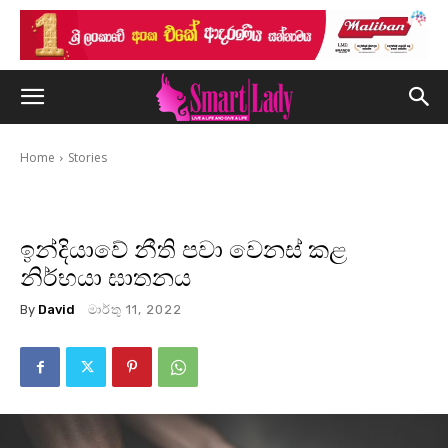
Home
Stories
ඉන්දියාවේ නීති පවා වෙනස් කළ
නිර්භයා ඝාතනය
By
David
මාර්තු 11, 2022