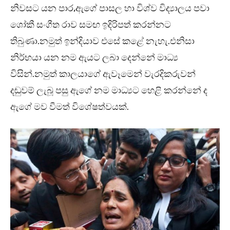
නිවසට යන පාර,ඇගේ පාසල හා විශ්ව විද්‍යාලය පවා
ශෝකී සංගීත රාව සමඟ ඉදිරිපත් කරන්නට
තිබුණා.නමුත් ඉන්දියාව එසේ කළේ නැහැ.එනිසා
නිර්භයා යන නම ඇයට ලබා දෙන්නේ මාධ්‍ය
විසින්.නමුත් කාලයාගේ ඇවෑමෙන් වැරදිකරුවන්
දඬුවම් ලැබූ පසු ඇගේ නම මාධ්‍යට හෙළි කරන්නේ ද
ඇගේ මව වීමත් විශේෂත්වයක්.