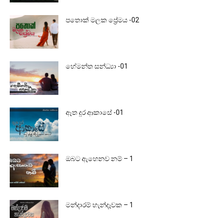
පතොක් මලක ප්‍රේමය -02
හේමන්ත සන්ධ්‍යා -01
ඈත දුර ආකාසේ -01
ඔබට ඇහෙනව නම් – 1
මන්දාරම් හැන්දෑවක – 1