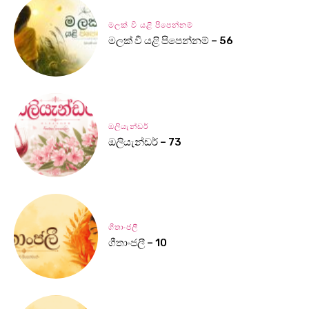
මලක් වී යළි පිපෙන්නම්
මලක් වී යළි පිපෙන්නම් – 56
ඔලියැන්ඩර්
ඔලියැන්ඩර් – 73
ගීතාංජලී
ගීතාංජලී – 10