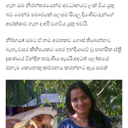
ගැන ඔබ නිරන්තරයෙන්ම අවධානයට ලක් විය යුතු
බව මෙන්ම සමාජයක් ලෙසම සියලු දියණිවරුන්ගේ
ආරක්ෂාව ගැන ද අපි වගවිය යුතු බවයි.
නිර්භයා! ඔබට ඒ නම අමතකව ගොස් තිබෙන්නට
බැහැ.වසර කිහිපයකට පෙර ඉන්දියාවේ වූ සාහසික ස්ත්‍රී
දූෂණයේ වින්දිත තරුණිය ඇයයි.අදටත් ලෝකයේ
ඕනෑම කෙනෙකු කම්පනය කරන්නට ඇය සමත්