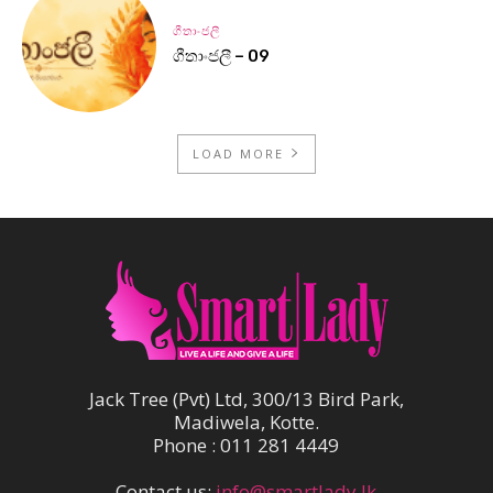
ගීතාංජලී
ගීතාංජලී – 09
LOAD MORE
Jack Tree (Pvt) Ltd, 300/13 Bird Park,
Madiwela, Kotte.
Phone : 011 281 4449
Contact us:
info@smartlady.lk