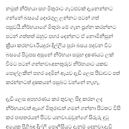
නමුත් නිර්භයා සහ මිතුරාට ගැටළුවක් දැනෙන්නට
ගන්නේ බසයේ දොරගුලු ලන්නට පටන් ගත්
පසුවයි.නිර්භයාගේ මිතුරා මේ ගැන ප්‍රශ්න කරන්නට
පටන් ගත්තත් ඔහුට පහර දෙන්නට ඒ නොමිනිසුන්
ක්‍රියා කරනවා.රියදුරා දිල්ලිය පුරා බසය පදවන විට
බසයේ පිටුපස අසුනේ නිර්භයා සමූහ දූෂණයට ලක්
වීමට පටන් ගන්නවා.අනතුරුව නිර්භයාට යකඩ
පොල්ලකින් පහර දෙමින් ඇයව දැඩි ලෙස පීඩාවට පත්
කරන්නටත් දූෂකයන් පසුබට වන්නේ නැහැ.
දැඩි ලෙස අපහරණය කර තුවාල සිදු කරන ලද
නිර්භයාවත් ඇගේ මිතුරාවත් ගමන් ගන්නා පිටතට විසි
කර පාපතරයන් පිටව යනවා.ඔවුන්ගේ සිරුරු දුටු
අයෙකු පිළිබඳ දිල්ලි පොලීසියට දැනුම් දෙනවා.දැඩි