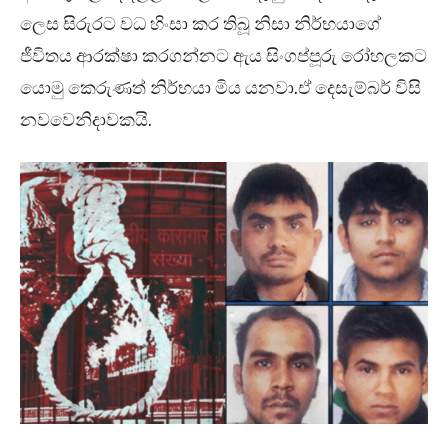
ලෙස සිරුරට වධ හිංසා කර තිබූ නිසා නිර්භයාගේ
ජීවිතය ආරක්ෂා කරගන්නට ඇය සිංගප්පූරු රෝහලකට
යොමු කෙරුණත් නිර්භයා මිය යනවා.ඒ දෙසැම්බර් විසි
නවවෙනිදාවකයි.