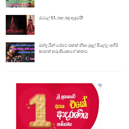
රටවල් 51, එක රතු ඇඳුමයි!
ඔන්ලයින් පේමට් එකක් නිසා මුදල් සියල්ල අහිමි
කරගත් තරුණියකගේ කතාව