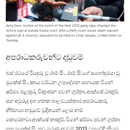
Asha Devi, mother of the victim of the fatal 2012 gang rape, displays the
victory sign at patiala house court, after a Delhi court issues death warrant
against all 4 convicts, execution to be held on 22nd January, in New Delhi on
Tuesday.
අපරාධකරුවන්ට දඬුවම්
බස් රථයේ රියදුරු වූ රාම් සිං, රාම් සිංගේ සහෝදරයා වූ
මුකේෂ් සිං, කාය වර්ධන උපදේශන සහායක විනේ
ෂර්මා, පළතුරු විකුණන පවන් ගුප්තා, ආක්ෂේ ඨාකූර්,
සහ අවුරුදු දහ හතක බාලවයස්කාර අපරාධකරු
නිර්භයා නඩුවේ චූදිතයන් ලෙස නම්
කෙරෙනවා.ආක්ෂේ තාකූර්, විනේ ෂර්මා, පවන් ගුප්තා
සහ මුකේෂ් සිං හට මරණ දඬුවම් 2013 වසරේදී නියම