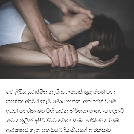
මේ ලිපිය සුරක්ෂිත නැති සමාජයක් තුළ ජීවත් වන
කාන්තා අපිට ඕනෑම මොහොතක අනතුරක් වීමේ
ඉඩක් පවතින බව සිහි කරන නිර්භයා ඝාතනය ගැනයි
.මෙය තුළින් අපිට දීමට අවශ්‍ය සැබෑ පණිවිඩය ඔබේ
ආරක්ෂාව ගැන සහ ඔබේ දියණියගේ ආරක්ෂාව