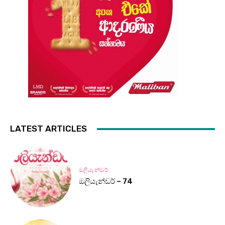
LATEST ARTICLES
ඔලියැන්ඩර්
ඔලියැන්ඩර් – 74