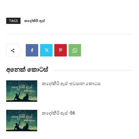
TAGS
කදෝකිමි ඇස්
අනෙක් කොටස්
කදෝකිමි ඇස් -අවසාන කොටස
කදෝකිමි ඇස් -56