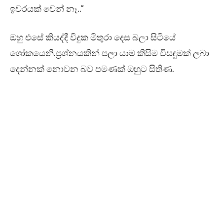
ඉවරයක් වෙන් නෑ..”
ඔහු එසේ කියද්දී විදුක මිතුරා දෙස බලා සිටියේ
ශෝකයෙනි.ප්‍රශ්නයකින් පලා යාම කිසිම විසඳුමක් ලබා
දෙන්නක් නොවන බව පමණක් ඔහුට සිතිණ.