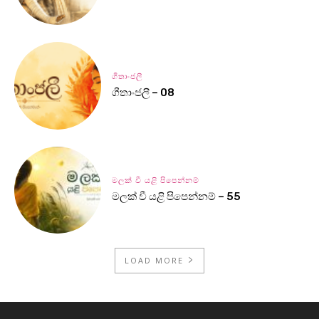
ගීතාංජලී
ගීතාංජලී – 08
මලක් වී යළි පිපෙන්නම්
මලක් වී යළි පිපෙන්නම් – 55
LOAD MORE