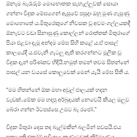
ඕනෑම බැරෑරුම් මොහොතක සැහැල්ලුවක් සොයා
ගන්නා විදුක මේඝගෙන් ඇසුවේ පසුදා ඔහු මුණ ගැසුණු
මොහොතේ ය.මිතුරෙකුගේ නිවසක වූ අවමංගල්ලයකදී
ඕනෑවට වඩා සිනාසුණු කොල්ලන් රොත්තක් මිතුරාගේ
පියා එළවා දැමූ අන්දම මේඝ සිහි කළේ ය.ඒ පාසල්
කාලයේදී ය.එවැනි ගැටලු ඇති කරගන්නට මූලික වූ
විදුක දැන් පරිණතව හිඳියි.නමුත් තමන් තවම සිතන්නේ
පාසල් යන වයසේ කොලුවෙක් මෙන් යැයි මේඝ සිතී ය.
“මම හිතන්නේ ඕක මහා අවුල් ජාලයක් හදන
වැඩක්..මේක මම හදපු අර්බුදයක් නෙවෙයි කියල ඔලුව
බේරා ගන්න ඊටපස්සෙ උඹට බෑ රජෝ..”
විදුක මිතුරා දෙස තද බැල්මකින් බලමින් පවසයි.එය