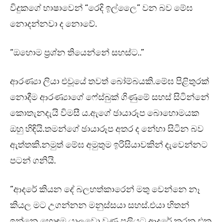
විදුකගේ භාෂාවෙන් “රෙදි ඉල්ලෛ” වන බව මේඝ
නොදන්නවා ද නොවේ.
“ඔහොම ප්‍රශ්න තියෙන්නේ සහස්ට..”
ආරණ්‍යා ලියා එවූයේ තවත් බෝම්බයකි.මේඝ පිළිතුරක්
නොදීම ආරණ්‍යාගේ ෆේස්බුක් ගිණුමේ සහස් සිටින්නේ
කොතැනදැයි විමසී ය.ඇගේ ඡායාරූප බොහොමයක
ඔහු හිඳියි.තමන්ගේ ඡායාරූප අතර ද නේහා සිටින බව
ඇත්තකි.නමුත් මේඝ අමුතුම ඉරිසියාවකින් දැවෙන්නට
පටන් ගනියි.
“ආදරේ කියන දේ බලහත්කාරෙන් මතු වෙන්නෙ නෑ
කියල මට උගන්නන මනුස්සයා සහස්.එයා හිතන්
ඉන්නෙ හොඳම යාලුවො වුණු පලියට ආදරේ කරන එක