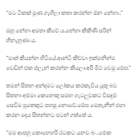
“මට ටිකක් මුණ ගැහිලා කතා කරන්න ඕන නේහා..”
ඔහු නේහා අමතා කීවේ ය.නේහා කිකිණි සරින්
හිනැහුණා ය.
“මාත් කියන්න හිටියේ.ආන්ටි කිව්වා ඉක්මනින්ම
වෙඩින් එක ප්ලෑන් කරන්න කියලා.අපි මීට් වෙමු මේඝ.”
තමන් සිතන අන්දමට ලෝකය කරකැවිය යුතු බව
සිතනා අම්මා කෙනෙකු සමඟ ගැටලුවකට විසඳුම්
සෙවීම පුතෙකුට පහසු නොවේ.මේඝ මෙතැනින් එහා
කරන දෙය සිතන්නට පටන් ගත්තේ ය.
“මම ආපහු කොහෙහරි රටකට යනව බං..මේක