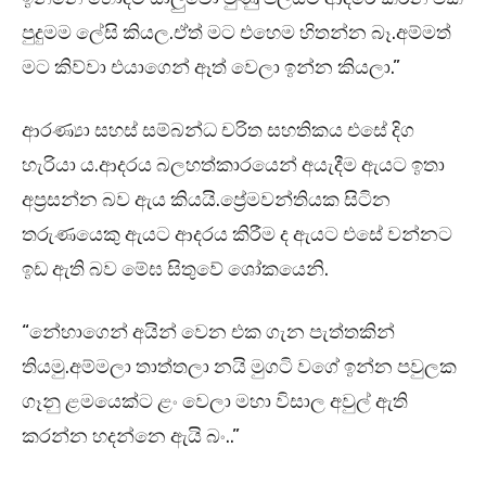
පුදුමම ලේසි කියල.ඒත් මට එහෙම හිතන්න බෑ.අම්මත්
මට කිව්වා එයාගෙන් ඈත් වෙලා ඉන්න කියලා.”
ආරණ්‍යා සහස් සම්බන්ධ චරිත සහතිකය එසේ දිග
හැරියා ය.ආදරය බලහත්කාරයෙන් අයැදීම ඇයට ඉතා
අප්‍රසන්න බව ඇය කියයි.ප්‍රේමවන්තියක සිටින
තරුණයෙකු ඇයට ආදරය කිරීම ද ඇයට එසේ වන්නට
ඉඩ ඇති බව මේඝ සිතුවේ ශෝකයෙනි.
“නේහාගෙන් අයින් වෙන එක ගැන පැත්තකින්
තියමු.අම්මලා තාත්තලා නයි මුගටි වගේ ඉන්න පවුලක
ගෑනු ළමයෙක්ට ළං වෙලා මහා විසාල අවුල් ඇති
කරන්න හදන්නෙ ඇයි බං..”