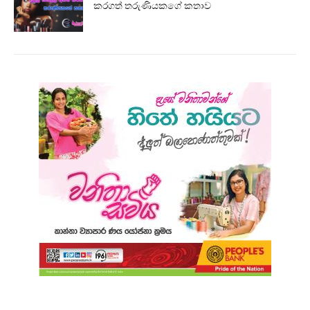
කරගත් තරුණියකගේ කතාව