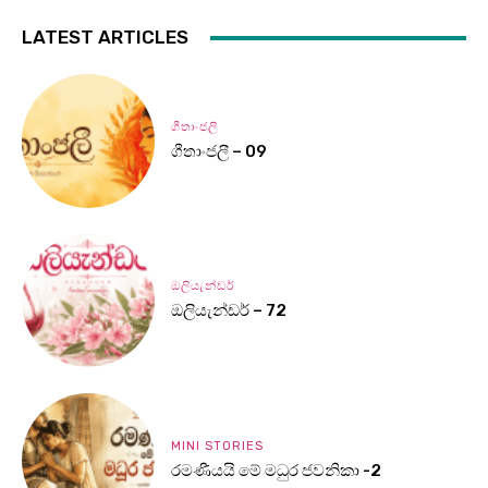
LATEST ARTICLES
ගීතාංජලී
ගීතාංජලී – 09
ඔලියැන්ඩර්
ඔලියැන්ඩර් – 72
MINI STORIES
රමණීයයි මේ මධුර ජවනිකා -2