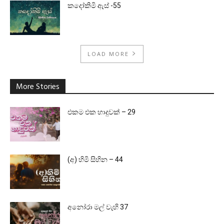
කදෝකිමි ඇස් -55
LOAD MORE
More Stories
එකම එක හාදුවක් – 29
(අ) හිමි සිහින – 44
අනෝරා මල් වැහි 37