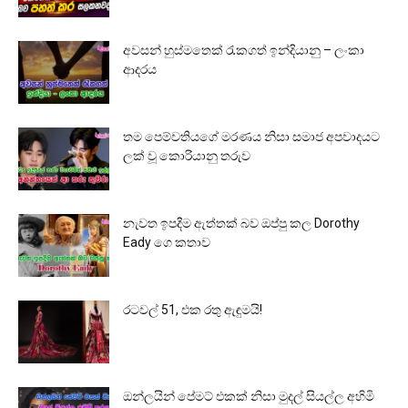
අවසන් හුස්මතෙක් රැකගත් ඉන්දියානු – ලංකා
ආදරය
තම පෙම්වතියගේ මරණය නිසා සමාජ අපවාදයට
ලක් වූ කොරියානු තරුව
නැවත ඉපදීම ඇත්තක් බව ඔප්පු කල Dorothy
Eady ගෙ කතාව
රටවල් 51, එක රතු ඇඳුමයි!
ඔන්ලයින් පේමට් එකක් නිසා මුදල් සියල්ල අහිමි