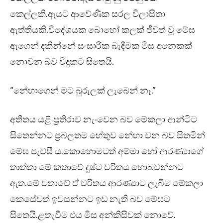
කෙල්ලකි.ඇයට ආවේණික සරල විලාසිතා
ඇත්තියකි.විදේශයක බොහෝ කලක් ජීවත් වූ මේඝ
ඇගෙන් දකින්නේ සංසාරික බැඳීමක මිස අනෙකක්
නොවන බව විදුකට සිතෙයි.
“නේහාගෙන් මට බුරුලක් ලැබෙන් නෑ.”
අතීතය යළි ප්‍රතිරාව නැංවෙන බව මේකලා ආන්ටිට
සිතෙන්නට ප්‍රබලතම හේතුව නේහා වන බව සිතමින්
මේඝ පැවසී ය.කොහොමටත් අම්මා හෝ ආරණ්‍යාගේ
තාත්තා මේ කතාවේ දුෂ්ට චරිතය හොබවන්නට
ඇත.මේ වතාවේ ඒ චරිතය ආරණ්‍යාට ලැබීම මේකලා
කෙසේවත් ඉවසන්නට ඉඩ නැති බව මේඝට
සිතෙයි.ළතැවීම එය මිස අන්කිසිවක් නොවේ.