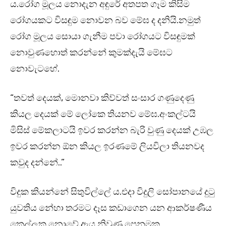
ය.රෝග මූලය නොදැන අඳුරේ අතපත ගෑම කිසිම
රෝගයකට විසඳුම නොවන බව මේඝ ද දනියි.නමුත්
රෝග මූලය සොයා ගැනීම පවා රෝගයට විසඳුමක්
නොවුණහොත් කරන්නේ කුමක්දැයි මේඝට
නොවැටහේ.
“තවත් දෙයක්, මොනවා කිව්වත් සංසාර ගණුදෙණු
කියල දෙයක් මේ ලෝකෙ තියනව මේඝ.අංකල්ටයි
මිසිස් මේකලාටයි ඉවර කරන්න බැරි වුණු දෙයක් උඹල
ඉවර කරන්න ඕන කියල ඉරණමේ ලියවිලා තියනවද
කවුද දන්නේ..”
විදුක කියන්නේ සිතුවිල්ලේ ය.එදා විදුලි සෝපානයේ දුටු
යුවතිය නේහා තරමට දෑස කඩාගෙන යන ආකර්ෂණීය
කෙල්ලක නොවේ.ඇය නිවුණු පෙනුමක