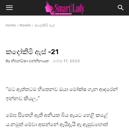
Home
Novels
කදෝකිමි ඇස්
කදෝකිමි ඇස් -21
By
නිබන්ධිකා වන්නිනායක
මාර්තු 17, 2022
“මට ඇත්තටම හිතෙනව ඔයා මෝක්ෂ ගැන ආදරෙන්
ඉන්නව කියල..”
මේඝ සිතෙහි ඇති අනියත බිය ඇයට හෙළි කළේ
ය.නමුත් මේවා අසන්නේ ඇයිදැයි ඈ ඇසුවහොත්