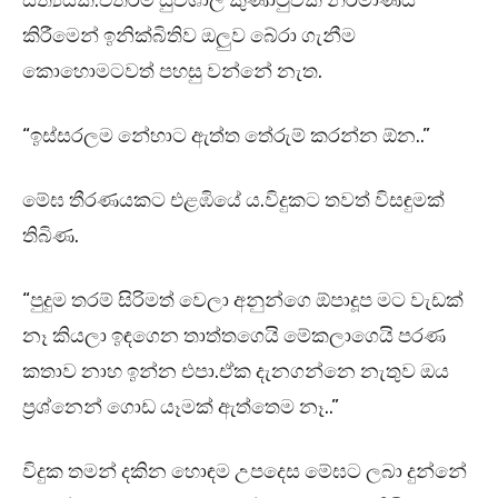
සත්‍යයකි.එතරම් සුවිශාල කුණාටුවක් නිර්මාණය
කිරීමෙන් ඉනික්බිතිව ඔලුව බේරා ගැනීම
කොහොමටවත් පහසු වන්නේ නැත.
“ඉස්සරලම නේහාට ඇත්ත තේරුම් කරන්න ඕන..”
මේඝ තීරණයකට එළඹියේ ය.විදුකට තවත් විසඳුමක්
තිබිණ.
“පුදුම තරම් සිරිමත් වෙලා අනුන්ගෙ ඕපාදූප මට වැඩක්
නෑ කියලා ඉඳගෙන තාත්තගෙයි මේකලාගෙයි පරණ
කතාව නාහ ඉන්න එපා.ඒක දැනගන්නෙ නැතුව ඔය
ප්‍රශ්නෙන් ගොඩ යෑමක් ඇත්තෙම නෑ..”
විදුක තමන් දකින හොඳම උපදෙස මේඝට ලබා දුන්නේ