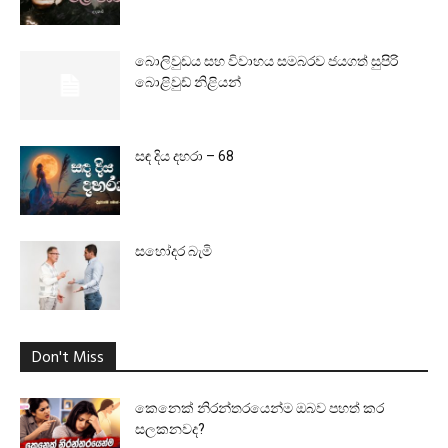
බොලිවුඩය සහ විවාහය සමබරව ජයගත් සුපිරි
බොළිවුඩ් නිළියන්
සඳ දිය දහරා – 68
සහෝදර බැමි
Don't Miss
කෙනෙක් නිරන්තරයෙන්ම ඔබව පහත් කර
සලකනවද?