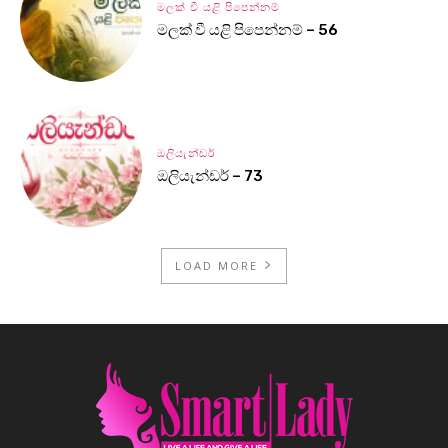
මලක් වී යළි පිපෙන්නම්
මලක් වී යළි පිපෙන්නම් – 56
ඔලියැන්ඩර්
ඔලියැන්ඩර් – 73
LOAD MORE