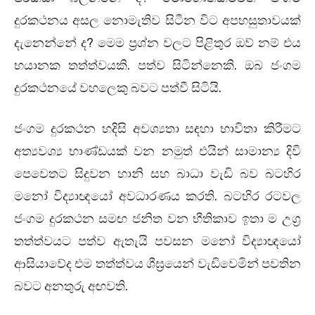
දුරකථනය අසල නොමැතිව සිටීන විට අපහසුතාවයක්
දැනෙන්නේ ද? මෙම ප්‍රශ්න වලට පිළිතුර ඔව් නම් එය
භයානක තත්ත්වයකි. පත්ව සිටින්නෙකි. ඔබ ජංගම
දුරකථනයේ වහලෙකු බවට පත්වී සිටියි.
ජංගම දුරකථන හදිසි අවශ්‍යතා සඳහා භාවිතා කිරීමට
අත්‍යවශ්‍ය භාණ්ඩයක් වන නමුත් එයින් සාමාන්‍ය දිවි
පෙවෙතට සිදුවන හානි සහ බාධා වැඩි බව බටහිර
මනෝ විද්‍යාඥයෝ අවධාරණය කරති. බටහිර රටවල
ජංගම දුරකථන සමඟ ජනිත වන භීතිකාව ඉතා ම උග්‍ර
තත්ත්වයට පත්ව ඇතැයි පවසන මනෝ විද්‍යාඥයෝ
ආසියාවේද එම තත්ත්වය ශීඝ්‍රයෙන් වැඩිවෙමින් පවතින
බවට අනතුරු අඟවති.