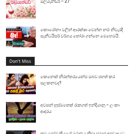
ඔලියැන්ඩර් – 27
කොරෝනා වලින් ආරක්ෂා වෙන්න නම් නිවැරදි
සැනිටයිසර් වර්ගය තෝරා ගන්නෙ මෙහෙමයි.
Don't Miss
කෙනෙක් නිරන්තරයෙන්ම ඔබව පහත් කර
සලකනවද?
අවසන් හුස්මතෙක් රැකගත් ඉන්දියානු – ලංකා
ආදරය
තම පෙම්වතියගේ මරණය නිසා සමාජ අපවාදයට