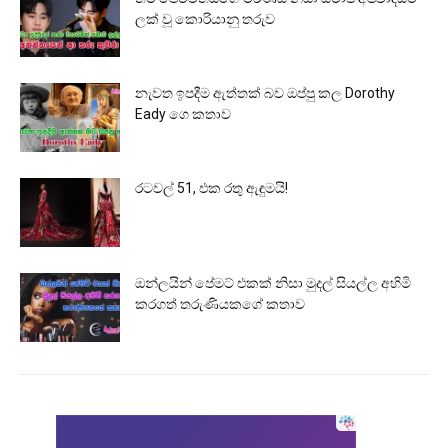
ලක් වූ කොරියානු තරුව
නැවත ඉපදීම ඇත්තක් බව ඔප්පු කල Dorothy
Eady ගෙ කතාව
රටවල් 51, එක රතු ඇඳුමයි!
ඔන්ලයින් පේමට් එකක් නිසා මුදල් සියල්ල අහිමි
කරගත් තරුණියකගේ කතාව