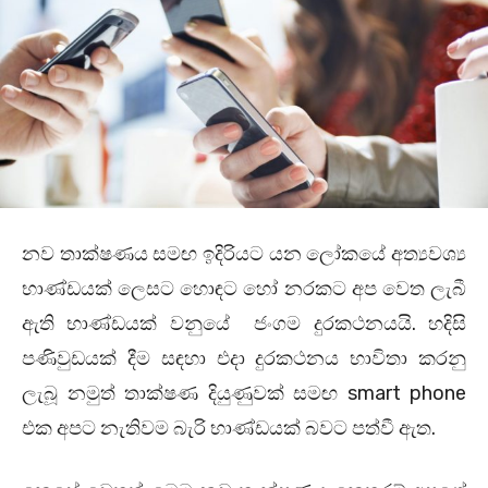
නව තාක්ෂණය සමඟ ඉදිරියට යන ලෝකයේ අත්‍යවශ්‍ය
භාණ්ඩයක් ලෙසට හොඳට හෝ නරකට අප වෙත ලැබී
ඇති භාණ්ඩයක් වනුයේ ජංගම දුරකථනයයි.‍ හදිසි
පණිවුඩයක් දීම සඳහා එදා දුරකථනය භාවිතා කරනු
ලැබූ නමුත් තාක්ෂණ දියුණුවක් සමඟ smart phone
එක අපට නැතිවම බැරි භාණ්ඩයක් බවට පත්වී ඇත.