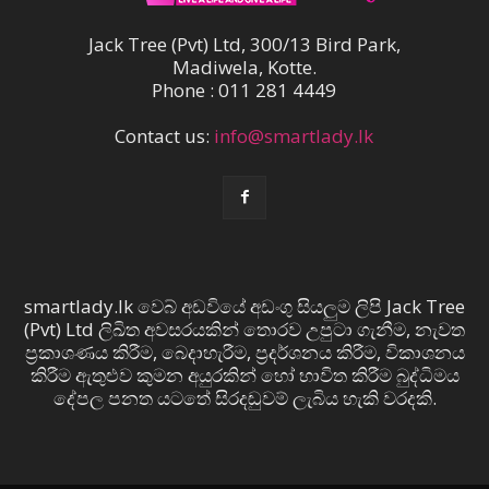
Jack Tree (Pvt) Ltd, 300/13 Bird Park,
Madiwela, Kotte.
Phone : 011 281 4449
Contact us:
info@smartlady.lk
smartlady.lk වෙබ් අඩවියේ අඩංගු සියලුම ලිපි Jack Tree
(Pvt) Ltd ලිඛිත අවසරයකින් තොරව උපුටා ගැනීම, නැවත
ප්‍රකාශණය කිරීම, බෙදාහැරීම, ප්‍රදර්ශනය කිරීම, විකාශනය
කිරීම ඇතුළුව කුමන අයුරකින් හෝ භාවිත කිරීම බුද්ධිමය
දේපල පනත යටතේ සිරදඬුවම් ලැබිය හැකි වරදකි.