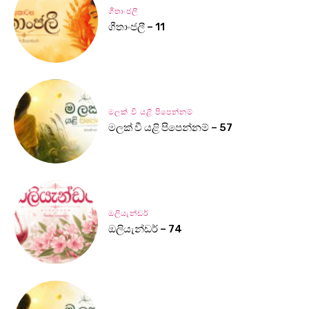
ගීතාංජලී
ගීතාංජලී – 11
මලක් වී යළි පිපෙන්නම්
මලක් වී යළි පිපෙන්නම් – 57
ඔලියැන්ඩර්
ඔලියැන්ඩර් – 74