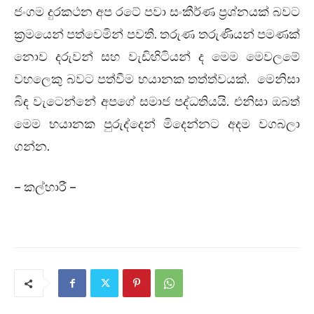
ජංගම දුරකථන අප රටේ පවා සංකීර්ණ ප්‍රශ්නයක් බවට
ක්‍රමයෙන් පත්වෙමින් පවතී. තරුණ තරුණියන් පමණක්
නොව දරුවන් සහ වැඩිහිටියන් ද මෙම මෙවලමේ
වහලෙකු බවට පත්වීම භයානක තත්ත්වයක්. මෙනිසා
බිඳ වැටෙන්නේ අපගේ සමාජ පද්ධතියයි. එනිසා ඔබත්
මෙම භයානක පුරුද්දෙන් මිදෙන්නට අදම වගබලා
ගන්න.
– කල්හාරී –