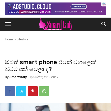
Home
Lifestyle
ඔබත් smart phone එකේ වහළෙක්
බවට පත් වෙලා ද?
By
Smartlady
අගෝස්තු 28, 2017