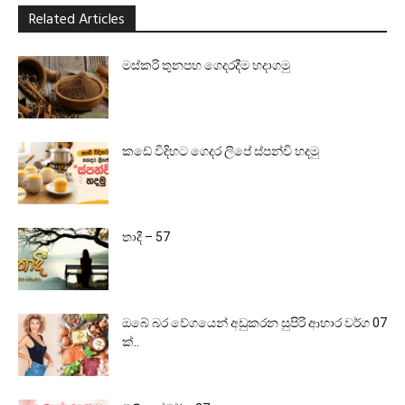
Related Articles
මස්කරි තුනපහ ගෙදරදීම හදාගමු
කඩේ විදිහට ගෙදර ලිපේ ස්පන්චි හදමු
තාදී – 57
ඔබේ බර වේගයෙන් අඩුකරන සුපිරි ආහාර වර්ග 07
ක්..