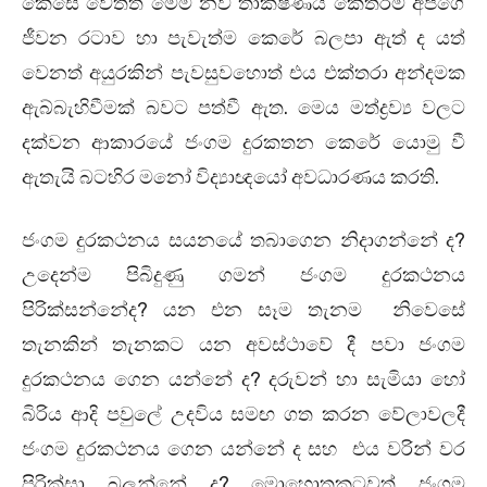
කෙසේ වෙතත් මෙම නව තාක්ෂණය කෙතරම් අපගේ
ජීවන රටාව හා පැවැත්ම කෙරේ බලපා ඇත් ද යත්
වෙනත් අයුරකින් පැවසුවහොත් එය එක්තරා අන්දමක
ඇබ්බැහිවීමක් බවට පත්වී ඇත. මෙය මත්ද්‍රව්‍ය වලට
දක්වන ආකාරයේ ජංගම දුරකතන කෙරේ යොමු වී
ඇතැයි බටහිර මනෝ විද්‍යාඥයෝ අවධාරණය කරති.
ජංගම දුරකථනය සයනයේ තබාගෙන නිදාගන්නේ ද?
උදෙන්ම පිබිදුණු ගමන් ජංගම දුරකථනය
පිරික්සන්නේද? යන එන සෑම තැනම නිවෙසේ
තැනකින් තැනකට යන අවස්ථාවේ දී පවා ජංගම
දුරකථනය ගෙන යන්නේ ද? දරුවන් හා සැමියා හෝ
බිරිය ආදි පවුලේ උදවිය සමඟ ගත කරන වේලාවලදී
ජංගම දුරකථනය ගෙන යන්නේ ද සහ එය වරින් වර
පිරික්සා බලන්නේ ද? මොහොතකටවත් ජංගම