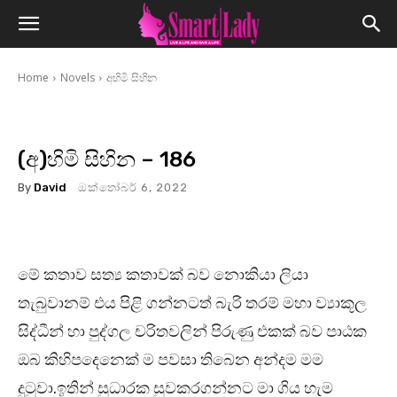
Home
Novels
අහිමි සිහින
(අ)හිමි සිහින – 186
By
David
ඔක්තෝබර් 6, 2022
මේ කතාව සත්‍ය කතාවක් බව නොකියා ලියා
තැබුවානම් එය පිළි ගන්නටත් බැරි තරම් මහා ව්‍යාකූල
සිද්ධීන් හා පුද්ගල චරිතවලින් පිරුණු එකක් බව පාඨක
ඔබ කිහිපදෙනෙක් ම පවසා තිබෙන අන්දම මම
දුටුවා.ඉතින් සුධාරක සුවකරගන්නට මා ගිය හැම