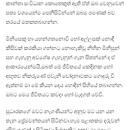
කාන්තා සංවිධාන කොතෙකුත් ඇති ඒත් ඔබ වෙනුවෙන්
සත්‍ය වශයෙන්ම පෙනීසිටින්නේ ඔබම පමණක් බව
තරයේ මතකතබාගන්න.
මිනිසෙකු හා යහන්ගතනොවී හෝ අල්ලසක් නොදී
කිසිවක් කරකියා ගන්නට නොහැකිවූ නිහීන මිනිසුන්
සහ ගැහැනු අවශේෂ ගැහැනුන් ගැන සිතන්නේ ද ඒ
ආකාරයෙන්මයි.ඔබත් මේ ජීවිතයේ කෙදිනක හෝ
අභූතව නිකරුණේ එවැනි චෝදනාවකට ගොදුරු වී
ඇත්නම් මා මේ කියන දෙය හොඳින් සිහියේ තබාගන්න.
ඔබට මෙය ජීවිතයට කවදා හෝ වැදගත් වේවි.
සුධාරකගේ මවට නැගණියන්ට අනුව මට යන යන
තැන ප්‍රේමවන්තයන් සිටිනවා.හැම පළාතකම දරුවන්