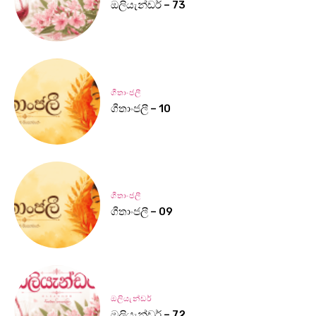
ඔලියැන්ඩර් – 73
ගීතාංජලී
ගීතාංජලී – 10
ගීතාංජලී
ගීතාංජලී – 09
ඔලියැන්ඩර්
ඔලියැන්ඩර් – 72