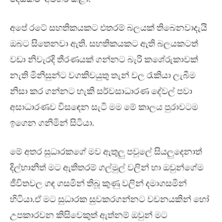
අපේ රටේ සහතිකයකට එතරම් බලයක් තිබෙනවාදැයි
ඔබට සිතෙනවා ඇති. සහතිකයකට ඇති බලයකටත්
වඩා නිවැරදි තීරණයක් ගන්නට බැරි කශේරුකාවක්
නැති මිනිසුන්ට වගකිවයුතු තැන් වල රැකියා ලැබීම
නිසා කර ගන්නට හැකි සර්වසාධාරණ දේවල් පවා
අසාධාරණව විසඳෙන සැටි මම මේ කාලය පුරාවටම
ඉගෙන ගනිමින් සිටියා.
මේ අතර සුධාරකගේ මව ඇතුලු පවුලේ සියලුදෙනාත්
දිල්හානිත් මට ඇතිතරම් ගල්මුල් වලින් හා ඔවුන්ගේම
ජීවිතවල ගඳ ගසමින් තිබූ කුණු වලින් දමාගසමින්
හිටියා.ඒ මට සුධාරක සුවකරගන්නට වචනයකින් හෝ
උපකාරවන කිසිවෙකුත් ඇත්නම් ඔවුන් මට