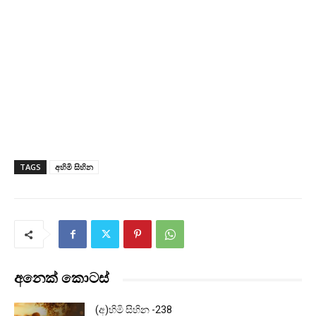
TAGS
අහිමි සිහින
අනෙක් කොටස්
(අ)හිමි සිහින -238