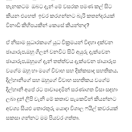
තැනකටම ඔබට දැන් මේ වසරක පමණ කල් සිට
කියන එහෙත් ඉවර කරගන්නට බැරි කතන්දරයක්
විනාඩි කිහිපයකින් කෙසේ කියන්නද?
ඒ නිසාම සුධාරකගේ යුධ වික්‍රමයන් විදහා දක්වන
ඡායාරූප,ඔහු ගිලන් වනවිට සිටි අයුරු දැක්වෙන
ඡායාරූප,ඔහුගේ දැන් තත්ත්වය දැක්වෙන ඡායාරූප
වගේම ඔහු හා මගේ විවාහ සහ දික්කසාද සහතිකය,
දිල්හානිගේ සහ ඔහුගේ විවාහ සහතිකය වගේම
දිල්හානි අපේ රට පාවාදෙමින් සරණාගත වීසා සඳහා
ලබා දුන් ලිපි වැනි මේ කතාව සැකෙවින් කියන්නට
අවශ්‍ය සියළු තොරතුරු යොදා විශාල ෆයිල් කවරයක්
සකසා ගන්නට මම පියවර ගත්තා.