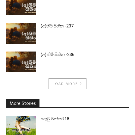
(අ)හිමි සිහින -237
(අ) හිමි සිහින -236
LOAD MORE
More Stories
සතුටු මන්තර 18