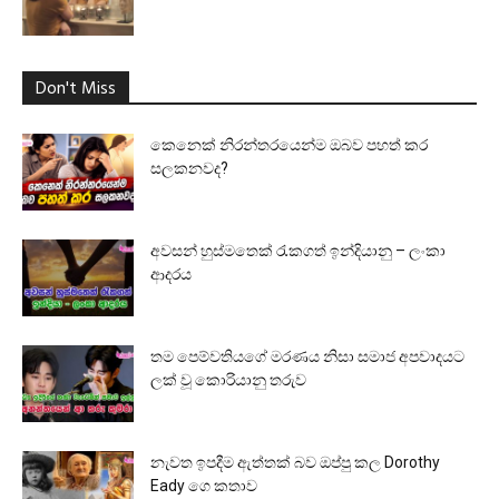
Don't Miss
කෙනෙක් නිරන්තරයෙන්ම ඔබව පහත් කර
සලකනවද?
අවසන් හුස්මතෙක් රැකගත් ඉන්දියානු – ලංකා
ආදරය
තම පෙම්වතියගේ මරණය නිසා සමාජ අපවාදයට
ලක් වූ කොරියානු තරුව
නැවත ඉපදීම ඇත්තක් බව ඔප්පු කල Dorothy
Eady ගෙ කතාව