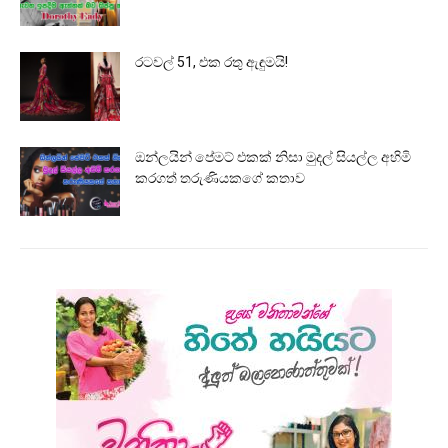
රටවල් 51, එක රතු ඇඳුමයි!
ඔන්ලයින් පේමට් එකක් නිසා මුදල් සියල්ල අහිමි
කරගත් තරුණියකගේ කතාව