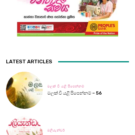
LATEST ARTICLES
මලක් වී යළි පිපෙන්නම්
මලක් වී යළි පිපෙන්නම් – 56
ඔලියැන්ඩර්