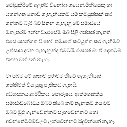
ජෝඩුකිරීමේ අලුත්ම විනෝදාංශයෙන්.මිනිසෙකු හා
යහන්ගත නොවී ගැහැනියකට යම් කටයුත්තක් කර
ගන්නට බැරි බව සිතන ගැහැනු මේ සමාජයේ
ඕනෑතරම් ඉන්නවා.එසේම ඔබ පිළි ගත්තත් නැතත්
එසේ යහන්ගත වී හෝ තමාගේ කටයුත්ත කර ගැනීමට
උත්සාහ දරන ගැහැනුන්ද එමටයි. එහෙත් මා ඒ දෙකටම
එකඟ වන්නේ නැහැ.
මා ඔබට මේ කතාව පුරාවට කීවේ ගැහැනියක්
ශක්තිමත් විය යුතු පැතිකඩ ගැනයි.
අධ්‍යාපනය,ආර්ථිකය, පෞරුෂය, ආත්මශක්තිය
සමාජාවබෝධය ඔබට තිබේ නම් තැනකට ගිය විට
ඔබට මුළු ගැන්වෙන්නට සැඟවෙන්නට හෝ
අඩන්තේට්ටම්වලට ලක්වෙන්නට සිදුවන්නේ නැහැ.