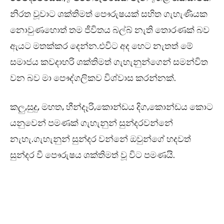
නිරත වූවාට ශක්තිමත් පෞරුෂයක් සහිත ගැහැණියක
නොවුණහොත් තම ජීවිතය බල්බ් නැති තොරණක් බව
ඇයට මතක්කර දෙන්න.එවිට අද හෙට නැතත් මේ
සමාජය කවදාහරි ශක්තිමත් ගැහැනුන්ගෙන් සමන්විත
වන බව මා පෞද්ගලිකව විශ්වාස කරන්නක්.
කලු,සුදු, මහත, හීන්දෑරි,කොන්ඩය දිග,කොන්ඩය කොට
යනුවෙන් පමණක් ගැහැනුන් සුන්දරවන්නේ
නැහැ.ගැහැනුන් සුන්දර වන්නේ ඔවුන්ගේ හදවත්
සුන්දර වී පෞරුෂය ශක්තිමත් වූ විට පමණයි.