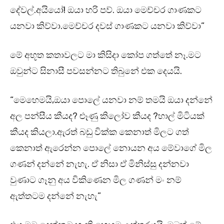
දේවල්.අයියෝ! ඔයා හරි පව්. ඔයා මෙච්චර ගාණකට
යනවා කිව්වා.මෙච්චර දවස් ගාණකට යනවා කිව්වා”
මේ අභූත කතාවලට මා කිසිදා කෝප ගත්තේ නෑ.මට
ඔවුන්ට සිනාසී පවසන්නට තිබුනේ එක දෙයයි.
“මෙහෙමයි,ඔයා පොලේ යනවා නම් තමයි ඔයා දන්නේ
අල පන්සීය කීයද? ළූණු කිලෝව කීයද ?හාල් මිටියක්
කීයද කියලා.ඇරත් බඩු වික්ක කෙනාත් මිලට ගත්
කෙනාත් ඇරෙන්න පොලේ නොයන අය මේවාගේ මිල
ගණන් දන්නේ නැහැ. ඒ නිසා ඒ මිනිස්සු දන්නවා
වුණාට ගෑනු අය විකිණෙන මිල ගණන් මං නම්
ඇත්තටම දන්නේ නැහැ”