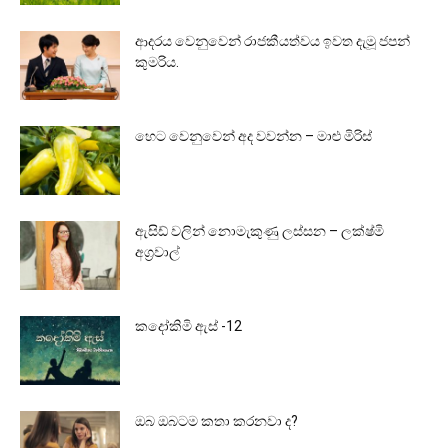
ආදරය වෙනුවෙන් රාජකීයත්වය ඉවත දැමූ ජපන්
කුමරිය.
හෙට වෙනුවෙන් අද වවන්න – මාළු මිරිස්
ඇසිඩ් වලින් නොමැකුණු ලස්සන – ලක්ෂ්මි
අග්‍රවාල්
කදෝකිමි ඇස් -12
ඔබ ඔබටම කතා කරනවා ද?