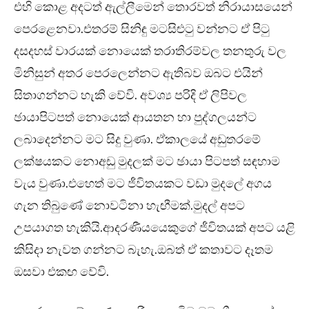
එහි කොළ අදටත් ඇල්ලීමෙන් තොරවත් නිරායාසයෙන්
පෙරළෙනවා.එතරම් සිනිඳු මටසිළුටු වන්නට ඒ පිටු
දසදහස් වාරයක් නොයෙක් තරාතිරම්වල තනතුරු වල
මිනිසුන් අතර පෙරලෙන්නට ඇතිබව ඔබට එයින්
සිතාගන්නට හැකි වේවි. අවශ්‍ය පරිදි ඒ ලිපිවල
ඡායාපිටපත් නොයෙක් ආයතන හා පුද්ගලයන්ට
ලබාදෙන්නට මට සිදු වුණා. ඒකාලයේ අඩුතරමේ
ලක්ෂයකට නොඅඩු මුදලක් මට ඡායා පිටපත් සඳහාම
වැය වුණා.එහෙත් මට ජීවිතයකට වඩා මුදලේ අගය
ගැන තිබුණේ නොවටිනා හැඟීමක්.මුදල් අපට
උපයාගත හැකියි.ආදරණීයයෙකුගේ ජීවිතයක් අපට යළි
කිසිදා නැවත ගන්නට බැහැ.ඔබත් ඒ කතාවට දෑතම
ඔසවා එකඟ වේවි.