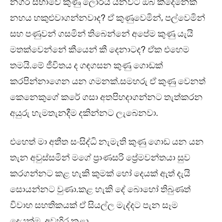
නගර සභාවේ කුණු ලොරිය යනවිට ඔබ කීදෙනෙක්
නහය හකුළුවාගන්නවාද? ඒ කුණුවෙමින්, පල්වෙමින්
සහ පණුවන් ගසමින් තිබෙන්නේ අපේම කුණු යැයි
මතක්වෙන්නේ කීයෙන් කී දෙනාටද? ඒක එහෙම
තමයි.මේ ජීවිතය ද ගඳගසන කුණු ගොඩක්
කරපින්නාගෙන යන ගමනක්.සමහරු ඒ කුණු වෙනත්
කෙනෙකුගේ කරේ ගසා අතපිහදාගන්නට තැත්කරන
අයුරු හැමතැනදීම දකින්නට ලැබෙනවා.
එහෙත් මා අතීත සංසිද්ධි නැමැති කුණු ගොඩ යන යන
තැන අවුස්සමින් මගේ ප්‍රාණසරි ප්‍රේමවන්තයා සුව
කරගන්නට කළ හැකි කුමක් හෝ දෙයක් ඇත් දැයි
සොයන්නට වුණා.කළ හැකි දේ බොහෝ තිබුණත්
විවාහ සහතිකයක් ඒ සියල්ල මැද්දට පැන සෑම
දෙයක්ම අවහිර කළා.