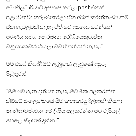
මේ නිලධාරියාට අපහාස කරලා post එකක්
පළවෙනවා.කරුණාකරලා ඒක අයින් කරන්න.මට නම්
ඒක ගැටලුවක් නැහැ ඒත් මේ අපහාස වෙන්නේ
මරණය සමග පොරබදන රෝගියෙකුට.ඒක
මනුස්සකමක් කියලා මම හිතන්නේ නැහැ.”
මම එසේ කියද්දී මට ලැබුණේ ලැබුණේ අපූරු
පිළිතුරක්.
“මම මේ ගැන දන්නෙ නැහැ.මට ඕක පලකරන්න
කිව්වේ එංගලන්තයේ සිට කතාකරපු දිල්හානි කියලා
කාන්තාවක්.එයා මේ ලිපිය පලකරන්න මට රුපියල්
පහලොස්දාහක් දුන්නා”