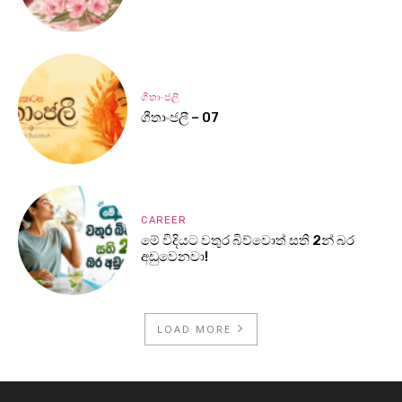
ගීතාංජලී
ගීතාංජලී – 07
CAREER
මේ විදියට වතුර බිව්වොත් සති 2න් බර
අඩුවෙනවා!
LOAD MORE