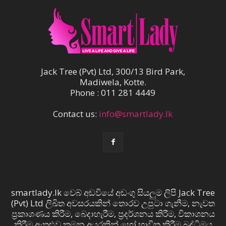
Jack Tree (Pvt) Ltd, 300/13 Bird Park,
Madiwela, Kotte.
Phone : 011 281 4449
Contact us:
info@smartlady.lk
smartlady.lk වෙබ් අඩවියේ අඩංගු සියලුම ලිපි Jack Tree
(Pvt) Ltd ලිඛිත අවසරයකින් තොරව උපුටා ගැනීම, නැවත
ප්‍රකාශණය කිරීම, බෙදාහැරීම, ප්‍රදර්ශනය කිරීම, විකාශනය
කිරීම ඇතුළුව කුමන අයුරකින් හෝ භාවිත කිරීම බුද්ධිමය