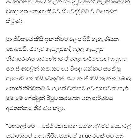
පටන්ගත්තා.මෙය කලින් ගැටලුව මෙන් ලෙහෙසියෙන්
විසඳා ගත නොහැකි බව ඒ වෙද්දී මට වැටහෙමින්
තිබුණා.
මා ජීවිතයේ කිසි දාක නිවට ලෙස සිටි ගැහැණියක
නෙවෙයි. ඕනෑම ගැටලුවකදී අදාල ගැටලුව
නිරාකරණය කරගන්නට ඒ අදාළ පාර්ශවයන් හමුවට
ගොස් කෙලින් කතාකර එය විසඳා ගන්නට සමත් වූ
ගැහැණියක්.කිසිවෙකුටත් ණය නැති කිසි තැනක බොරු
නොකී කිසිවකුට බැගෑපත් වන්නට අවශ්‍යතාවක් නැති
මම මේ ෆේස්බුක් පිටුව කරගෙන යන පාර්ශවය
අමතන්නට තීරණය කළා.
“හෙලෝ මේ …. පේජ් එක කරන කෙනාද? මම ජෙනරල්
සුධාරකගේ පළමු බිරිඳ. ඔයාගේ page එකේ මට සහ