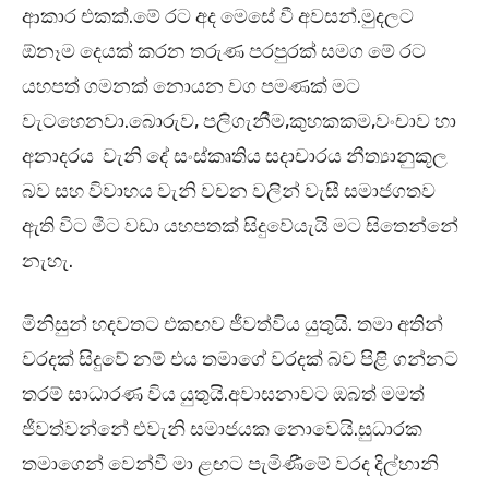
ආකාර එකක්.මේ රට අද මෙසේ වී අවසන්.මුදලට
ඕනෑම දෙයක් කරන තරුණ පරපුරක් සමග මේ රට
යහපත් ගමනක් නොයන වග පමණක් මට
වැටහෙනවා.බොරුව, පලිගැනීම,කුහකකම,වංචාව හා
අනාදරය වැනි දේ සංස්කෘතිය සදාචාරය නීත්‍යානුකූල
බව සහ විවාහය වැනි වචන වලින් වැසී සමාජගතව
ඇති විට මීට වඩා යහපතක් සිදුවේයැයි මට සිතෙන්නේ
නැහැ.
මිනිසුන් හදවතට එකඟව ජීවත්විය යුතුයි. තමා අතින්
වරදක් සිදුවේ නම් එය තමාගේ වරදක් බව පිළි ගන්නට
තරම් සාධාරණ විය යුතුයි.අවාසනාවට ඔබත් මමත්
ජීවත්වන්නේ එවැනි සමාජයක නොවෙයි.සුධාරක
තමාගෙන් වෙන්වී මා ළඟට පැමිණීමේ වරද දිල්හානි