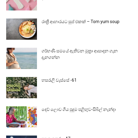
රාත්‍රී ආහාරයට සුප් එකක් – Tom yum soup
ගර්භණි සමයේ ඇතිවන මුත්‍රා ආසාදන ගැන
දැනගන්න
හසරැලි වැස්සේ -61
දෙව් ලොව ගිය පුදුම පළිඟුව-සිබිල් නැන්දා