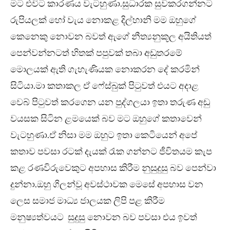
මට එවිට කාරණය වැටහුණා.සුධාරක සුවකරගන්නට
රුපියලක් හෝ වැය නොකළ දිල්හානි මම ඔහුගේ
කෙනෙකු නොවන බවත් ඇගේ නීත්‍යනුකූල අයිතියත්
පෙන්වන්නටත් හිතක් පපුවක් තබා අඩුතරමේ
මොලයක් ඇති ගැහැණියක නොකරන දේ කරමින්
සිටියා.මා කතාකල ඒ ෆේස්බුක් පිටුවත් එයට අදාළ
වෙබ් පිටුවත් කරගෙන යන පුද්ගලයා ඉතා තරුණ අඩු
වයසක සිටින ළමයෙක් බව මට ඔහුගේ කතාවෙන්
වැටහුණා.ඒ නිසා මම ඔහුට ඉතා කෙටියෙන් අපේ
කතාව පවසා රටක් දැයක් රැක ගන්නට ජීවිතයම කැප
කළ රණවිරුවෙකුට අපහාස කිරීම නුසුදුසු බව පෙන්වා
දුන්නා.ඔහු ගිලන්වූ අවස්ථාවක මෙසේ අපහාස වන
ලෙස සමාජ මාධ්‍ය ජාලයක ලිපි පළ කිරීම
මනුෂ්‍යත්වයට සුදුසු නොවන බව පවසා එය ඉවත්