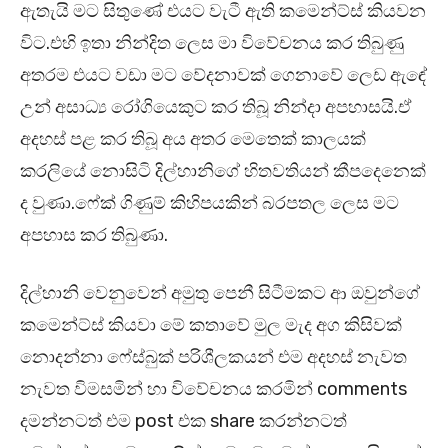
ඇතැයි මට සිතුණේ එයට වැටී ඇති කමෙන්ට්ස් කියවන
විට.එහි ඉතා නින්දිත ලෙස මා විවේචනය කර තිබුණු
අතරම එයට වඩා මට වේදනාවක් ගෙනාවේ ලෙඩ ඇඳේ
උන් අසාධ්‍ය රෝගියෙකුට කර තිබූ නින්දා අපහාසයි.ඒ
අදහස් පළ කර තිබූ අය අතර මෙතෙක් කාලයක්
කරලියේ නොසිටි දිල්හානිගේ හිතවතියන් කීපදෙනෙක්
ද වුණා.ෆේක් ගිණුම් කිහිපයකින් බරපතල ලෙස මට
අපහාස කර තිබුණා.
දිල්හානි වෙනුවෙන් අමුතු පෙනී සිටීමකට ආ ඔවුන්ගේ
කමෙන්ට්ස් කියවා මේ කතාවේ මුල මැද අග කිසිවක්
නොදන්නා ෆේස්බුක් පරිශීලකයන් එම අදහස් නැවත
නැවත විමසමින් හා විවේචනය කරමින් comments
දමන්නටත් එම post එක share කරන්නටත්