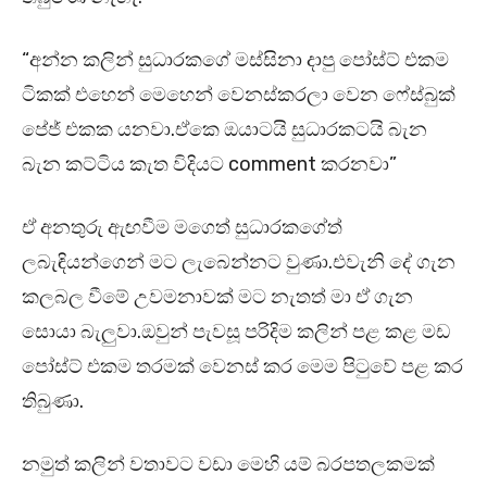
“අන්න කලින් සුධාරකගේ මස්සිනා දාපු පෝස්ට් එකම
ටිකක් එහෙන් මෙහෙන් වෙනස්කරලා වෙන ෆේස්බුක්
පේජ් එකක යනවා.ඒකෙ ඔයාටයි සුධාරකටයි බැන
බැන කට්ටිය කැත විදියට comment කරනවා”
ඒ අනතුරු ඇඟවීම මගෙත් සුධාරකගේත්
ලබැඳියන්ගෙන් මට ලැබෙන්නට වුණා.එවැනි දේ ගැන
කලබල වීමේ උවමනාවක් මට නැතත් මා ඒ ගැන
සොයා බැලුවා.ඔවුන් පැවසූ පරිදිම කලින් පළ කළ මඩ
පෝස්ට් එකම තරමක් වෙනස් කර මෙම පිටුවේ පළ කර
තිබුණා.
නමුත් කලින් වතාවට වඩා මෙහි යම් බරපතලකමක්