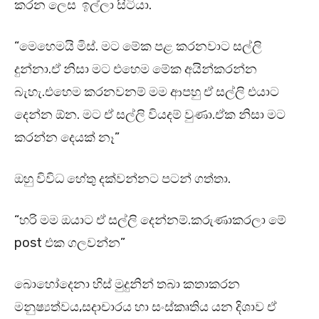
කරන ලෙස ඉල්ලා සිටියා.
“මෙහෙමයි මිස්. මට මේක පළ කරනවාට සල්ලි
දුන්නා.ඒ නිසා මට එහෙම මේක අයින්කරන්න
බැහැ.එහෙම කරනවනම් මම ආපහු ඒ සල්ලි එයාට
දෙන්න ඕන. මට ඒ සල්ලි වියදම් වුණා.ඒක නිසා මට
කරන්න දෙයක් නෑ”
ඔහු විවිධ හේතු දක්වන්නට පටන් ගත්තා.
“හරි මම ඔයාට ඒ සල්ලි දෙන්නම්.කරුණාකරලා මේ
post එක ගලවන්න”
බොහෝදෙනා හිස් මුදුනින් තබා කතාකරන
මනුෂ්‍යත්වය,සදාචාරය හා සංස්කෘතිය යන දිශාව ඒ