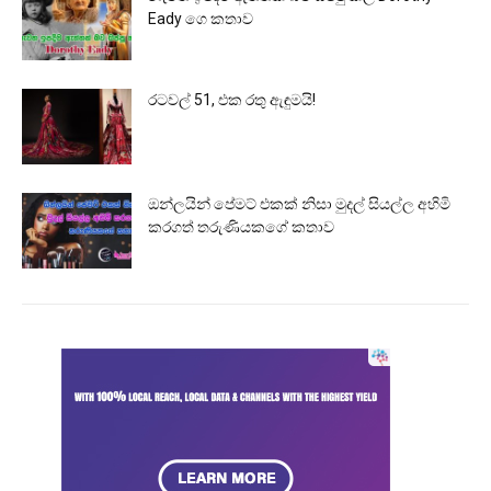
Eady ගෙ කතාව
රටවල් 51, එක රතු ඇඳුමයි!
ඔන්ලයින් පේමට් එකක් නිසා මුදල් සියල්ල අහිමි
කරගත් තරුණියකගේ කතාව