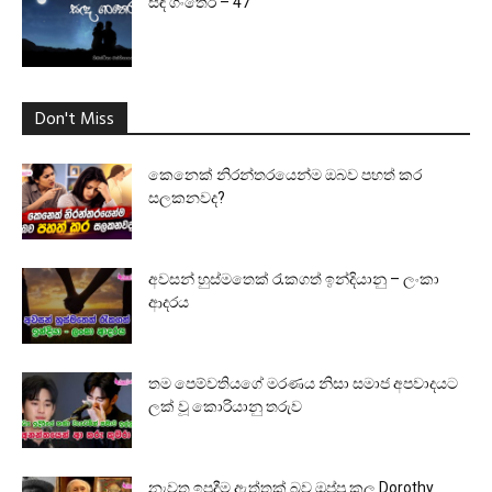
සඳ ගංතෙර – 47
Don't Miss
කෙනෙක් නිරන්තරයෙන්ම ඔබව පහත් කර
සලකනවද?
අවසන් හුස්මතෙක් රැකගත් ඉන්දියානු – ලංකා
ආදරය
තම පෙම්වතියගේ මරණය නිසා සමාජ අපවාදයට
ලක් වූ කොරියානු තරුව
නැවත ඉපදීම ඇත්තක් බව ඔප්පු කල Dorothy