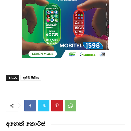
TAGS
අහිමි සිහින
අනෙක් කොටස්