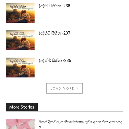
(අ)හිමි සිහින -238
(අ)හිමි සිහින -237
(අ) හිමි සිහින -236
LOAD MORE
More Stories
ඔසප් දිනවල සනීපාරක්ශක තුවා අඳින එක අපහසුද
?