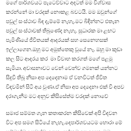
මගේ පාර්ශවයට පැටෙව්වාට අදටත් මම විශ්වාස
කරන්නේ මා වරදක් නොකළ බවටයි. මම ඔවුන්ගේ
පවුල් සංස්ථාව බිඳ දැම්මේ නැහැ.මට බිඳින්නට එතැන
පවුල් සංස්ථාවක් තිබුණේද නැහැ. සුධාරක මා ළඟට
පැමිණියේ ජීවිතයක් ආදරයක් සහ සෙනෙහසක්
ඉල්ලාගෙන.ඔහු මට අමුත්තෙකු වූයේ නෑ. ඔහු මා කුඩා
කල සිට ආදරය කර මා විවාහ කරගත් මගේ පළමු
සැමියා. අවාසනාවට වෙන් වෙන්ව ගමනක් යන්නට
සිදුවී තිබූ නිසා අප දෙදෙනාම ඒ වනවිටත් ජීවිත
විඳවමින් සිටි අය වුණා.ඒ නිසා අප දෙදෙනා එක් වී අපව
දරාගැනීම මට අනුව කිසිසේත්ම වරදක් නොවේ
සමාජ සම්මත ගැන කතාකරන කිසිවෙක් අපි විඳවන
විට අප සමග සිටියේ නැහැ.දෙපාර්ශවයටම හොරා මේ