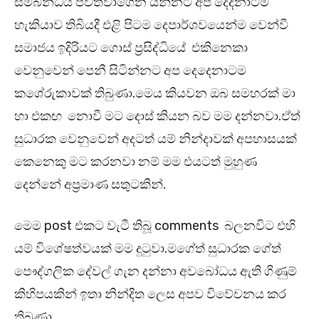
සම්බන්ධය පවත්වාගෙන යන්නට අප දෙදනාටම
හැකියාව තිබියදී එළි පිටම දෙපාර්ශවයෙන්ම වෙන්වී
සමාජය ඉදිරියට ගොස් ප්‍රසිද්ධියේ එකිනෙකා
වෙනුවෙන් පෙනී සිටින්නට අප දෙදෙනාටම
කශේරුකාවක් තිබුණා.මෙය කියවන ඔබ සමහරක් මා
හා එකඟ නොවී මට දොස් කියන බව මම දන්නවා.ඒත්
සුධාරක වෙනුවෙන් අදටත් යම් නින්දාවක් අපහාසයක්
කෙනෙකු මට කරනවා නම් මම එයටත් මුහුණ
දෙන්නේ අප්‍රමාණ සතුටකින්.
මෙම post එකට වැටී තිබූ comments බලනවිට එහි
යම් විශේෂත්වයක් මම දුටුවා.මගේත් සුධාරක ගේත්
පෞද්ගලික දේවල් ගැන දන්නා අවබෝධය ඇති ගිණුම්
කිහිපයකින් ඉතා නින්දිත ලෙස අපව විවේචනය කර
තිබුණා.