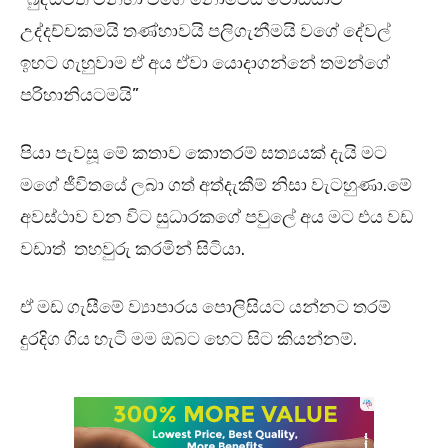
උද්දච්චකමයි තණ්හාවයි පලිගැනීමයි වගේ දේවල්
ඉහට ගැහුවාම ඒ අය ඒවා යොදාගන්නේ තමන්ගේ
පරිහානියටමයි”
පියා පැවසූ මේ කතාව කොතරම් සත්‍යයක් දැයි මට
මගේ ජීවිතයේ ලබා ගත් අත්දැකීම් නිසා වැටහුණා.මේ
අවස්ථාව වන විට සුධාරකගේ පවුලේ අය මට එය වඩ
වඩාත් තහවුරු කරමින් සිටියා.
ඒ මඩ ගැසීමේ ව්‍යාපාරය පොලිසියට යන්නට තරම්
දුරදිග ගිය හැටි මම ඔබට හෙට සිට කියන්නම්.