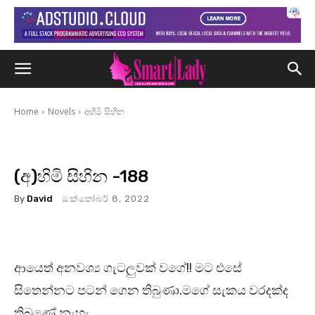
Home
Novels
අහිමි සිහින
(අ)හිමි සිහින -188
By
David
ඔක්තෝබර් 8, 2022
ආයෙත් අනවශ්‍ය ගැටලුවක් වගේ!! මට එසේ
සිතෙන්නට පටන් ගෙන තිබුණා.මගේ සැකය වරදක්ද
තිබුණේ නැහැ.