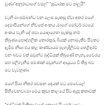
වුණා”අනුරාධාගේ චමල්” “සුධාරක මට පාලුයි”
වැනි මා සම්බන්ධ වන ලෙස සැකසූ ඒවා අතර මගේ
දෙමාපියන්ගේ නිවසේ අංකය ,මාගේ මෝටර් රථයේ
අංකය වැනි දේ පවා යොදාගෙන සැකසූ නම්
තිබුණා.පෞද්ගලික තොරතුරු බියක් නොමැතිව පිටතට
දැමීම නිසා එය කළ කණ්ඩායම පැහැදිලිවම හෙළිදරව්
වන බවට වත් ඔවුන්ට බුද්ධියක් තිබුණේ නැහැ.වෛරය
සහ පලිගැනීම පමණක් ඔවුන්ගේ ආයුධය වී තිබූ බව
මට වැටහුණා.
මගේ පියා නිතර පවසන දෙයක් මට මෙවෙලේ
සිහිවෙනවා.මා මෙය කුඩා කාලයේ සිට ඇසූ කතාවක්
“බුද්ධිමත් මිනිහා වගේ නොවෙයි මෝඩයාට