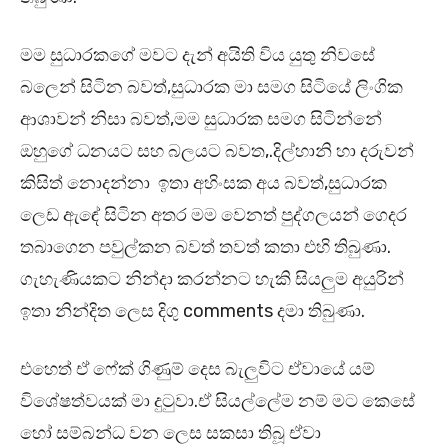
මම සුධාරකගේ මවට දැන් අයිති විය යුතු නිවසේ
බලෙන් සිටින බවත්,සුධාරක මා සමග සිටියේ ලිංගික
ආශාවන් නිසා බවත්,මම සුධාරක සමග සිටින්නේ
ඔහුගේ ධනයට සහ බලයට බවත,.දිල්හානි හා දරුවන්
කිසිත් නොදන්නා ඉතා අහිංසක අය බවත්,සුධාරක
ලෙඩ ඇඳේ සිටින අතර මම වෙනත් පුද්ගලයන් ගෙදර
තබාගෙන පවුල්කන බවත් තවත් කතා එහි තිබුණා.
ගැහැණියකට නින්දා කරන්නට හැකි සියලුම අයුරින්
ඉතා නින්දිත ලෙස දිගු comments දමා තිබුණා.
එහෙත් ඒ ෆේක් ගිණුම් දෙස බැලුවිට ඒවායේ යම්
විශේෂත්වයක් මා දුටුවා.ඒ සියල්ලේම නම් මට කෙසේ
හෝ සම්බන්ධ වන ලෙස සකසා තිබූ ඒවා