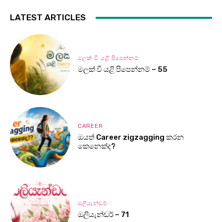
LATEST ARTICLES
මලක් වී යළි පිපෙන්නම්
මලක් වී යළි පිපෙන්නම් – 55
CAREER
ඔයත් Career zigzagging කරන
කෙනෙක්ද?
ඔලියැන්ඩර්
ඔලියැන්ඩර් – 71