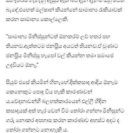
ඕනෑතරම් ගැහැනු ඇසුර ඇති බව දැන දැනම ඔහු වෙත
බැඳේ.එහෙත් මල්ෂාන් කියන්නේ සාමාන්‍ය රැකියාවක්
කරන සාමාන්‍ය කොල්ලෙකි.
“සාමාන්‍ය මිනිස්සුන්ටත් ඕනතරම් ලව් හතර පහ
තියනව.ඇත්තටම ජනප්‍රිය අයටත් තියනව.ඒ වුණාට
ජනප්‍රිය මිනිස්සු හැපෝ වල් කියන්න තමා සමාජෙ
උදවියට ඕනෑ.”
සියුම් එසේ කියමින් හිනැහේ.දික්කසාද ආදිය ඕනෑම
කෙනෙකුට පොදු විය හැකි කාරණාවන්
ය.වේදනාවන්හි බලහත්කාරයෙන් එල්ලී හිඳින
කසාදයක් අත් හැර වෙන් වීම තෝරා ගන්නා මිනිසුන්ට
ගරු නොකර අපහාස කරන කාරණාව අහස්ට අදට ද
තෝරා ගන්නට නොහැකි ය.