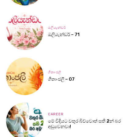
ඔලියැන්ඩර්
ඔලියැන්ඩර් – 71
ගීතාංජලී
ගීතාංජලී – 07
CAREER
මේ විදියට වතුර බිව්වොත් සති 2න් බර
අඩුවෙනවා!