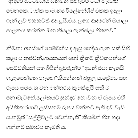
“ආදරේ ඕවර්ඩෝස් යන්නෙ ඕනෑවට වඩා මැදිහත්
වෙනකොට,ඒක සාමාන්‍ය රිලේෂන්ශිප් එකක ඉඳලා
ෆෑන් ලව් එකකටත් අදාළයි.එයාලගෙ ආදරෙන් ඔයාලා
පාලනය කරන්න ඕන කියලා ෆෑන්ස්ලා හිතනව.”
නිම්නා අහස්ගේ පෙම්වතිය ද ඇසූ හෙදිය ගැන සකී සිහි
කළා ය.නළුවන්,ගායකයන් හෝ ක්‍රිකට් ක්‍රීඩකයන්ගේ
පෙම්වතියන් සහ බිරින්දෑවරුන්ට “අනේ එයා කැතයි
ගැළපෙන්නෙ නෑනෙ”කියන්නන් බහුල ය.ප්‍රේමය සහ
රූපය සමපාත වන මන්තරය කුමක්දැයි සකී ට
නොවැටහේ.ලෝකයට සුන්දර නොවන ඒ රූපය එහි
අයිතිකාරයාට ලස්සනම රූපය වන්නට ඇති ඉඩ වැඩි
ය.නමුත් “සල්ලිවලට වෙන්නැති” කියමින් හිත හදා
ගන්නට සමාජය කැමති ය.