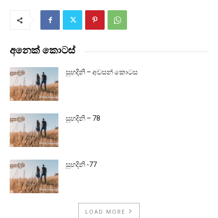
අනෙක් කොටස්
සුහදිනි – අවසන් කොටස
සුහදිනි – 78
සුහදිනි -77
LOAD MORE