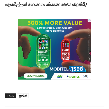
මැසවිල්ලක් නොනගා කියවන ඔබට ස්තූතියි)
TAGS
සුහදිනි