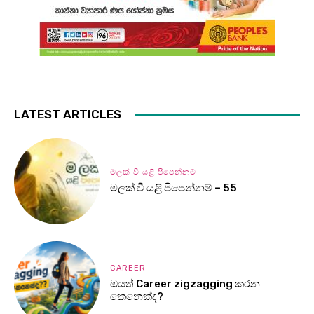
LATEST ARTICLES
මලක් වී යළි පිපෙන්නම්
මලක් වී යළි පිපෙන්නම් – 55
CAREER
ඔයත් Career zigzagging කරන
කෙනෙක්ද?