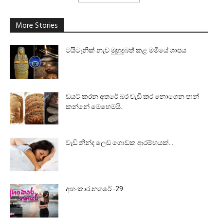
More Stories
ටයිටැනික් නැව මුහුදුබත් කළ මමියේ ශාපය
ඩයට් කරන අතරේ බර වැඩි කර නොගෙන පාන්
කන්නේ මෙහෙමයි.
වැඩි නින්ද ලෙඩ ගොඩක ආරම්භයක්…
අහංකාර නගරේ -29