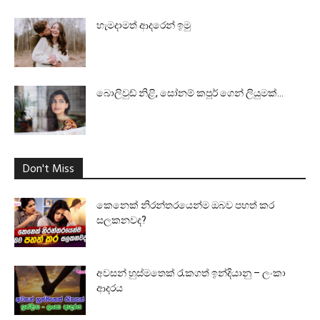
හැමදාමත් ආදරෙන් ඉමු
බොලිවුඩ් නිළි, සෝනම් කපූර් ගෙන් ලියුමක්…
Don't Miss
කෙනෙක් නිරන්තරයෙන්ම ඔබව පහත් කර
සලකනවද?
අවසන් හුස්මතෙක් රැකගත් ඉන්දියානු – ලංකා
ආදරය