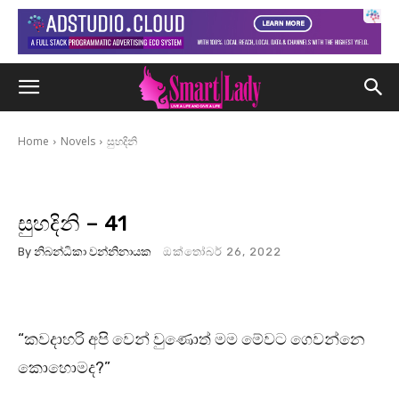
Home
Novels
සුහදිනි
සුහදිනි – 41
By
නිබන්ධිකා වන්නිනායක
ඔක්තෝබර් 26, 2022
“කවදාහරි අපි වෙන් වුණොත් මම මේවට ගෙවන්නෙ
කොහොමද?”