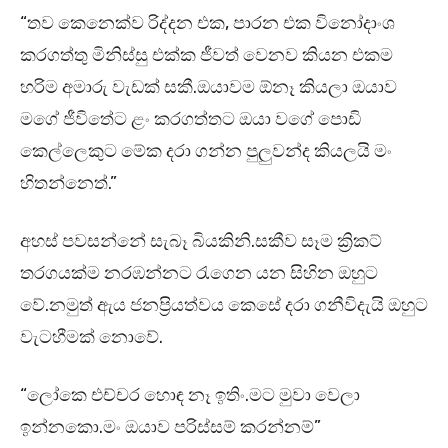
“තව කෙනෙක්ව රිද්දන එක, පාරන එක විනෝදාංශ
කරගත්තු මිනිස්සු එක්ක ජීවත් වෙනව කියන එකම
හරිම අමාරු වැඩක් සකී.ඔයාවම ඕනෑ කියලා ඔයාව
මගේ ජීවිතේට ළං කරගත්තට ඔයා වගේ පොඩි
කෙල්ලෙකුට මේක දරා ගන්න පුලුවන්ද කියලයි මං
හිතන්නෙත්.”
අහස් පවසන්නේ සැබෑ බියකිනි.සකීව සෑම ක්‍රිකට්
තරගයක්ම නරඹන්නට රැගෙන යන සිහින ඔහුට
වේ.නමුත් ඇය ජනප්‍රියත්වය කෙසේ දරා ගනීවිදැයි ඔහුට
වැටහීමක් නොවේ.
“ලෝකෙ එච්චර හොඳ නෑ ඉතිං.මට මුවා වෙලා
ඉන්නකො.මං ඔයාව පරිස්සම් කරන්නම්”