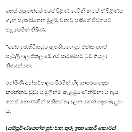
අහස් සමු ගත්තේ එසේ පිළිණ දෙමිනි.නමුත් ඒ පිළිණය
ගැන සැක සිතෙන මුල්ම වතාව සකීගේ ජීවිතයට
එළඹෙමින් තිබිණ.
“අඩේ මේ,හිරිකඩුව ඇමතියගෙ දුව එක්ක අහස්
පැටලිලාලු.ඒකලු මේ අර සාරණ්‍යාට බූට් තියලා
තියෙන්නෙ.”
රන්මිණි අන්තර්ජාලය පීරමින් හිඳ කාමරය දෙක
කරන්නට වූවා ය.මුලින්ම කැළඹුණේ නිම්නා ය.ඇය
නෙත් කොණකින් සකීගේ සැලෙන නෙත් දෙස බැලුවා
ය.
(
සම්පූර්ණයෙන්ම සුව වන තුරු ඉතා කෙටි කොටස්