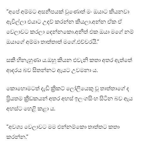
“අපේ අම්මට අසනීපයක් වුණොත් මං ඔයාට කියනවා
ඇවිල්ලා එයාට උදව් කරන්න කියලා.අන්න ඒක ඒ
වෙලාවට කරලා දෙන්නකො.අනිත් එක ඔයා මගේ නම්
ඔයාගේ අම්මා තාත්තාත් මගේ.එච්චරයි.”
සකී හිනැහුණා ය.ඔහු කියන එවැනි කතා අතර ඇත්තේ
ආදරය බව සිතන්නට ඇයට උවමනා ය.
කොහොමටත් දැඩි ක්‍රිකට් ලෝලියෙකු වූ තාත්තාගේ ද
ප්‍රියතම ක්‍රීඩකයන් අතර අහස් ඉලංගසිංහ සිටින බව ඇය
අහස්ට හෙළි කළා ය.
“අවශ්‍ය වෙලාවට මම එන්නම්කො තාත්තට කතා
කරන්න.”