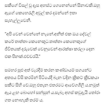
සකීගේ විසල් වූ දෑස අහස්ට ගෙනෙන්නේ සිනාවකි.ඔහු
ඇගේ කෙහෙරැලි අවුල් කර දමන්නේ ඉතා
සැහැල්ලුවෙනි.
“අපි වෙන් වෙන්නේ නෑනේ.අනිත් එක ඔය දේවල්
කරේ තාත්තා කෙනෙකුට.තාත්තා කෙනෙකුගේ
ජීවිතයක් දරුවෙක් වෙනුවෙන් ආරක්ෂා කරලා දෙන
එක පිනක්.එච්චරයි.”
සමහර සුළු අත් වැරදීම් කරන කණ්ඩායම් සගයන්ට
අතපය විසි කරමින් පිටියේදී බැන වදින ක්‍රිකට් ක්‍රීඩකයා
සකීට සිහි වේ.ඔහු එතැන එතරමට ආවේගශීලි ය.නමුත්
ඇය ළඟ බොහෝ සන්සුන් ය.සැබෑ අහස් කවුදැයි තෝරා
ගත නොහැකි තරම් ය.