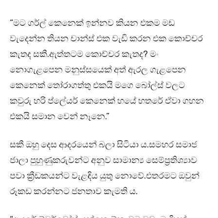
“මට ගර්ල් කෙනෙක් ඉන්නව කියන එකම මඩ
වැදෙන්න තියන චාන්ස් එක වැඩි කරන එක කොච්චර
කැතද සකී.ඇත්තටම කොච්චර කැතද? මං
නොගැළපෙන මනුස්සයෙක් අත් ඇරල ගැළපෙන
කෙනෙක් තෝරාගත්තු එකයි මගෙ බෝල්ස් වලට
කවුරු හරි ප්ලේයර් කෙනෙක් හයේ හතරේ ඒවා ගහන
එකයි සමාන වෙන් නෑනෙ.”
සකී ඔහු දෙස ආදරයෙන් බලා සිටියා ය.සමහර සමාජ
ජාලා පුහුණුකරුවන්ට අනුව සාමාන්‍ය සෙම්ප්‍රතිශ්‍යාව
පවා ක්‍රීඩකයන්ට වැළඳිය යුතු නොවේ.එතරමට ඔවුන්
රූකඩ කරන්නට ජනතාව කැමති ය.