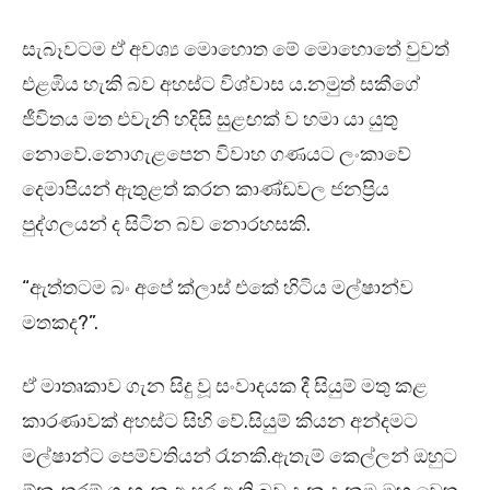
සැබෑවටම ඒ අවශ්‍ය මොහොත මේ මොහොතේ වුවත්
එළඹිය හැකි බව අහස්ට විශ්වාස ය.නමුත් සකීගේ
ජීවිතය මත එවැනි හදිසි සුළඟක් ව හමා යා යුතු
නොවේ.නොගැළපෙන විවාහ ගණයට ලංකාවේ
දෙමාපියන් ඇතුළත් කරන කාණ්ඩවල ජනප්‍රිය
පුද්ගලයන් ද සිටින බව නොරහසකි.
“ඇත්තටම බං අපේ ක්ලාස් එකේ හිටිය මල්ෂාන්ව
මතකද?”.
ඒ මාතෘකාව ගැන සිදු වූ සංවාදයක දී සියුම් මතු කළ
කාරණාවක් අහස්ට සිහි වේ.සියුම් කියන අන්දමට
මල්ෂාන්ට පෙම්වතියන් රෑනකි.ඇතැම් කෙල්ලන් ඔහුට