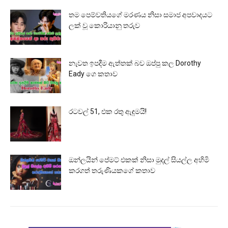
තම පෙම්වතියගේ මරණය නිසා සමාජ අපවාදයට
ලක් වූ කොරියානු තරුව
නැවත ඉපදීම ඇත්තක් බව ඔප්පු කල Dorothy
Eady ගෙ කතාව
රටවල් 51, එක රතු ඇඳුමයි!
ඔන්ලයින් පේමට් එකක් නිසා මුදල් සියල්ල අහිමි
කරගත් තරුණියකගේ කතාව