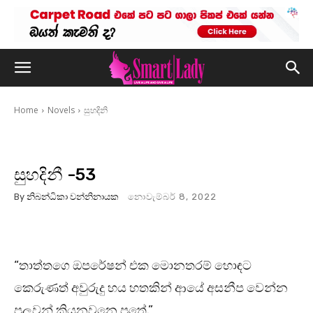
Home
Novels
සුහදිනි
සුහදිනී -53
By
නිබන්ධිකා වන්නිනායක
නොවැම්බර් 8, 2022
“තාත්තගෙ ඔපරේෂන් එක මොනතරම් හොඳට
කෙරුණත් අවුරුදු හය හතකින් ආයේ අසනීප වෙන්න
පුලුවන් කියනවනෙ පුතේ.”