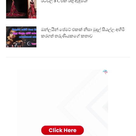
රටවල් 51, එක රතු ඇඳුමයි!
ඔන්ලයින් පේමට් එකක් නිසා මුදල් සියල්ල අහිමි
කරගත් තරුණියකගේ කතාව