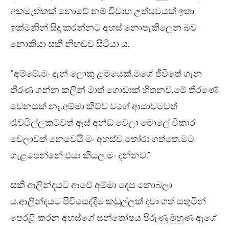
අකමැත්තක් නොවේ නම් විවාහ උත්සවයක් ඉතා
ඉක්මනින් සිදු කරන්නට අහස් නොපැකිලෙන බව
නොකියා සකී නිහඬව සිටියා ය.
“අම්මේ,මං දැන් ලොකු ළමයෙක්.මගේ ජීවිතේ ගැන
තීරණ ගන්න කලින් මාත් ගොඩාක් හිතනව.මේ තීරණේ
වෙනසක් නෑ.අම්මා කිව්ව වගේ ආසාවටවත්
රැවටිල්ලකටවත් ඇස් අන්ධ වෙලා මොලේ විකාර
වෙලාවත් නෙවෙයි මං අහස්ව තෝරා ගත්තෙ.මට
ගැළපෙන්නේ එයා කියල මං දන්නව.”
සකී ආලින්දයට ආවේ අම්මා දෙස නොබලා
ය.ආලින්දයට පිවිසෙද්දීම කඩුල්ලක් දවා ගත් සතුටින්
පෙරළි කරන අහස්ගේ සන්තෝෂය පිරුණු මුහුණ ඇගේ