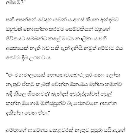
අම්මේ?”
සකී අසන්නේ වේදනාවෙන් ය.අහස් කියන අන්දමට
ඔහුවත් නොදන්නා තරමට පෙම්වතියන් ඔහුගේ
ජීවිතයට සම්බන්ධ කළේ මාධ්‍ය නාලිකා ය.එහි
අසත්‍යයක් නැති බව සකී දැන් දනියි.නමුත් අම්මාට එය
තෝරා දීම උගහට ය.
“මං මනමාලයෙක් හොයනව.බොරු සුරංගනා ලෝක
නැතුව ඒකට කැමති වෙන්න ඕන.ඔය මිනිහා තමන්ව
බඳී කියල හිතනවද? බැන්දත් අවුරුද්දක්වත් පවුල්
කන්න ඔහොම මිනිස්සුන්ට බෑ.පේනවනෙ අහන්න
දකින්න වෙන ඒවා.”
අම්මාගේ ආවේගය කෙළවරක් නැතුව පුපුරා යයි.ඇගේ