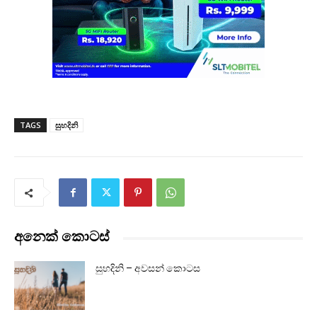
TAGS
සුහදිනි
අනෙක් කොටස්
සුහදිනි – අවසන් කොටස