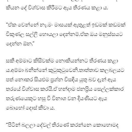
කියන දේ විශ්වාස කිරීමට ඇය තීරණය කළා ය.
“ඒක වෙන්නේ නෑ.මං මාසයක් ඇතුළත් ඉඩමක් කඩමක්
විකුණල සල්ලි හොයලා දෙන්නම්.ඒක ඔය මනුස්සයට
දෙන්න ඕන.”
සකී අම්මාට කිසිවක්ම නොකියන්නට තීරණය කළා
ය.අම්මා බනින්නේ කුටුකුටුවෙනි.තාත්තාව කලබලයට
පත් නොකර සියළුම ප්‍රශ්න විසඳිය යුතු බව දැන් ඇය
තරයේ විශ්වාස කරයි.ඒ හන්දාම ජනප්‍රිය සෙල්ලක්කාර
තරුණයෙකුට හසු වී විනාශ වන දියණියට ඇය
බොහෝ දොස් කීවා ය.
“පිටින් බලලා දේවල් තීරණේ කරන්නෙ කොහොමද