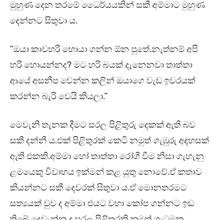
මුහුණ දෙන තරමේ ධෛර්යයකින් සකී අම්මාට මුහුණ
දෙන්නට සිතුවා ය.
“ඔයා කාවහරි හොයා ගන්න ඕන පුතේ.නැත්නම් අපි
හරි හොයන්නද? මට හරි බයක් දැනෙනවා තාත්තා
ආයේ අසනීප වෙන්න කලින් ඔයාගෙ වැඩ ඉවරයක්
කරන්න බැරි වෙයි කියලා.”
මෙවැනි තැනක දීමට සරල පිළිතුරු දෙකක් ඇති බව
සකී දන්නී ය.එක් පිළිතුරක් කෙටි නමුත් ගැඹුරු අදහසක්
ඇති එකකි.අම්මා හෝ තාත්තා රෝගී වීම නිසා ගැහැනු
ළමයෙකු විවාහය ඉක්මන් කළ යුතු නොවේ.ඒ කතාව
කියන්නට සකී දෙවරක් සිතුවා ය.ඒ මොනතරමට
සත්‍යයක් වුව ද අම්මා එයට වහා කෝප ගන්නට ඉඩ
තිබේ.දෙවැන්න ද සරල පිළිතුරකි.නමුත් ගැටුමක