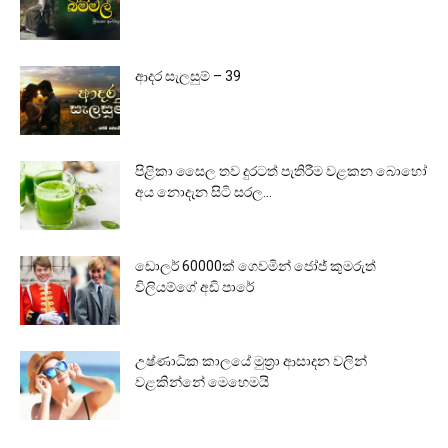
ආදර සැලසුම් – 39
පිළිකා සෛල තව දුරටත් පැතිරීම වළකන බොහෝ
අය නොදැන සිටි සරල...
ඩොලර් 60000ක් ගෙවමින් ජෝජ් කුමරුත්
විලියම්ගේ අඩි පාරේ
උෂ්ණාධික කාලයේ මුත්‍රා ආසාදන වලින්
වළකින්නේ මෙහෙමයි