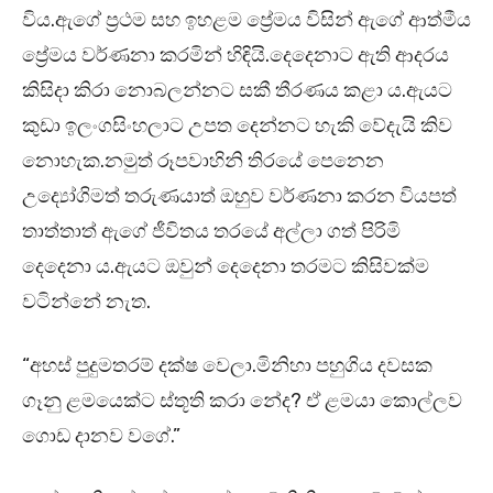
විය.ඇගේ ප්‍රථම සහ ඉහළම ප්‍රේමය විසින් ඇගේ ආත්මීය
ප්‍රේමය වර්ණනා කරමින් හිඳියි.දෙදෙනාට ඇති ආදරය
කිසිදා කිරා නොබලන්නට සකී තීරණය කළා ය.ඇයට
කුඩා ඉලංගසිංහලාට උපත දෙන්නට හැකි වේදැයි කිව
නොහැක.නමුත් රූපවාහිනි තිරයේ පෙනෙන
උද්‍යෝගිමත් තරුණයාත් ඔහුව වර්ණනා කරන වියපත්
තාත්තාත් ඇගේ ජීවිතය තරයේ අල්ලා ගත් පිරිමි
දෙදෙනා ය.ඇයට ඔවුන් දෙදෙනා තරමට කිසිවක්ම
වටින්නේ නැත.
“අහස් පුදුමතරම් දක්ෂ වෙලා.මිනිහා පහුගිය දවසක
ගෑනු ළමයෙක්ට ස්තූති කරා නේද? ඒ ළමයා කොල්ලව
ගොඩ දානව වගේ.”