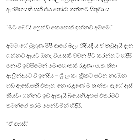
ආරම්භයකි.සකී එය තෝරා ගන්නට සිතුවා ය.
“මට බෝයි ෆ්‍රෙන්ඩ් කෙනෙක් ඉන්නව අම්මෙ.”
අම්මාගේ මුහුණ පිපී ආයේ බලා හිඳියදී ය.ඒ කවුදැයි දැන
ගන්නට ඇයට ඕනෑ විය.සකී වචන පිට කරන්නට හදිසි
නොවී ඉවසීමෙන් මොහොතක් රැඳුණා ය.තාත්තා
ආලින්දයට වී ඉන්දීය – ශ්‍රී ලංකා ක්‍රිකට් සටන නරඹන
හඬ ඇසේ.සකී එතැන නොරැඳුණේ ම තාත්තා ඇගේ දෑස්
කියවා ගන්නට ඉඩ ඇතැයි බියෙනි.අහස් එතරමට
තමන්ගේ තරම පෙන්වමින් හිඳියි.
“ඒ අහස්.”