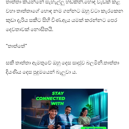
තාත්තා කියන්නේ සැහැල්ලු හඬකිනි.හොඳ වැඩක් කළ
වහා තාත්තාගේ හොඳ නම ගන්නට ඔහු වටා කැරකෙන
කුඩා දැරිය සකීට සිහි විණ.ඇය යමක් කරන්නට පෙර
දෙවතාවක් නොසිතයි.
“තාත්තේ”
සකී තාත්තා ඇමතුවේ ඔහු දෙස සෘජුව බලමිනි.තාත්තා
දියණිය දෙස පුදුමයෙන් බැලුවා ය.