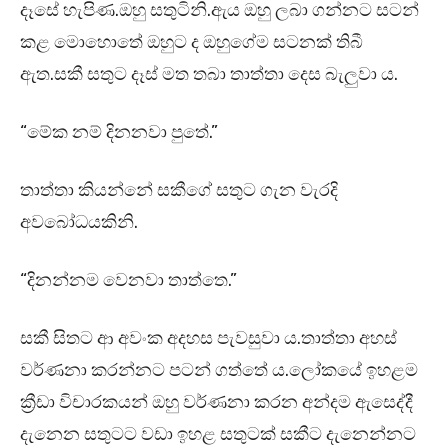
දෑසේ හැපිණ.ඔහු සතුටිනි.ඇය ඔහු ලබා ගන්නට සටන්
කළ මොහොතේ ඔහුට ද ඔහුගේම සටනක් තිබී
ඇත.සකී සතුට දෑස් මත තබා තාත්තා දෙස බැලුවා ය.
“මේක නම් දිනනවා පුතේ.”
තාත්තා කියන්නේ සකීගේ සතුට ගැන වැරදි
අවබෝධයකිනි.
“දිනන්නම වෙනවා තාත්තෙ.”
සකී සිතට ආ අවංක අදහස පැවසුවා ය.තාත්තා අහස්
වර්ණනා කරන්නට පටන් ගත්තේ ය.ලෝකයේ ඉහළම
ක්‍රීඩා විචාරකයන් ඔහු වර්ණනා කරන අන්දම ඇසෙද්දී
දැනෙන සතුටට වඩා ඉහළ සතුටක් සකීට දැනෙන්නට