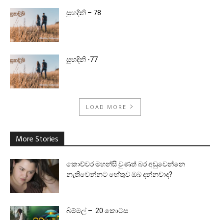
සුහදිනි – 78
සුහදිනි -77
LOAD MORE
More Stories
කොච්චර මහන්සි වුණත් බර අඩුවෙන්නෙ
නැතිවෙන්නට හේතුව ඔබ දන්නවාද?
බිම්මල් – 20 කොටස