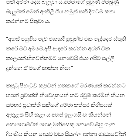
සකී අම්මා දෙස බැලුවා ය.අම්මාගේ මුහුණ පිම්බුණු
බැලුමක් මෙන් ඇකිළී ගිය නමුත් සකී දිගටම කතා
කරන්නට සිතුවා ය.
“අහස් පහුගිය මැච් එකකදී ග්‍රවුන්ඩ් එක මැද්දෙම ස්තූති
කරේ මට අම්මේ.අපි ආදරේ කරන්න අරන් ටික
කාලයක්.හිතවත්කමට නෙවෙයි එයා අපිට සල්ලි
දුන්නෙ,ඒ මගේ තාත්තා නිසා.”
කපුටු පිහාටුව කපුටන් හතකගේ මරණයක් කරන්නට
හපන් ප්‍රවෘත්ති නිවේදකයන් කට රවුම් කරමින් කියන
සමහර ප්‍රවෘත්ති සකීගේ අම්මා තත්පර කිහිපයක්
ඇතුළත සිහි කළා ය.අහස් ඉලංගසිංහ කියන්නේ
කොහොමටත් හොඳ මිනිසෙකු නොවේ.ඔහු ගැන
දියණිය කියන දෙයට වඩා සියල්ල දන්නා මාධ්‍යවේදීන්