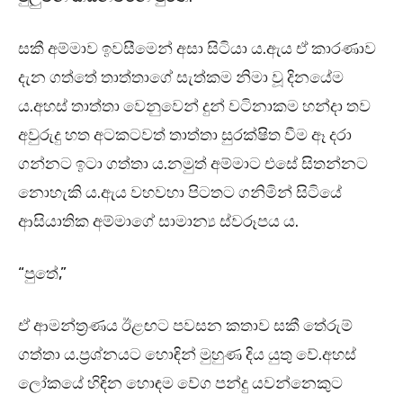
සකී අම්මාව ඉවසීමෙන් අසා සිටියා ය.ඇය ඒ කාරණාව
දැන ගත්තේ තාත්තාගේ සැත්කම නිමා වූ දිනයේම
ය.අහස් තාත්තා වෙනුවෙන් දුන් වටිනාකම හන්දා තව
අවුරුදු හත අටකටවත් තාත්තා සුරක්ෂිත වීම ඈ දරා
ගන්නට ඉටා ගත්තා ය.නමුත් අම්මාට එසේ සිතන්නට
නොහැකි ය.ඇය වහවහා පිටතට ගනිමින් සිටියේ
ආසියාතික අම්මාගේ සාමාන්‍ය ස්වරූපය ය.
“පුතේ,”
ඒ ආමන්ත්‍රණය ඊළඟට පවසන කතාව සකී තේරුම්
ගත්තා ය.ප්‍රශ්නයට හොඳින් මුහුණ දිය යුතු වේ.අහස්
ලෝකයේ හිඳින හොඳම වේග පන්දු යවන්නෙකුට