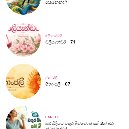
කෙනෙක්ද?
ඔලියැන්ඩර්
ඔලියැන්ඩර් – 71
ගීතාංජලී
ගීතාංජලී – 07
CAREER
මේ විදියට වතුර බිව්වොත් සති 2න් බර
අඩුවෙනවා!