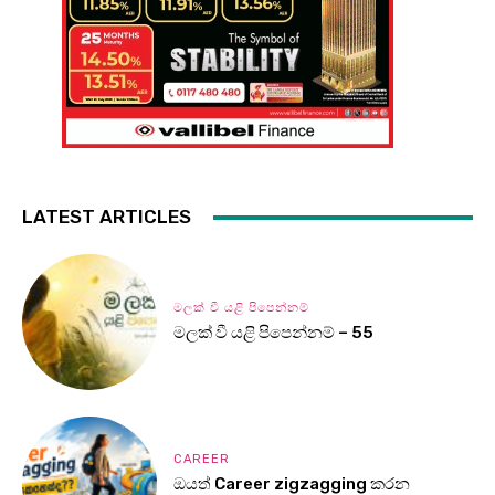
LATEST ARTICLES
මලක් වී යළි පිපෙන්නම්
මලක් වී යළි පිපෙන්නම් – 55
CAREER
ඔයත් Career zigzagging කරන