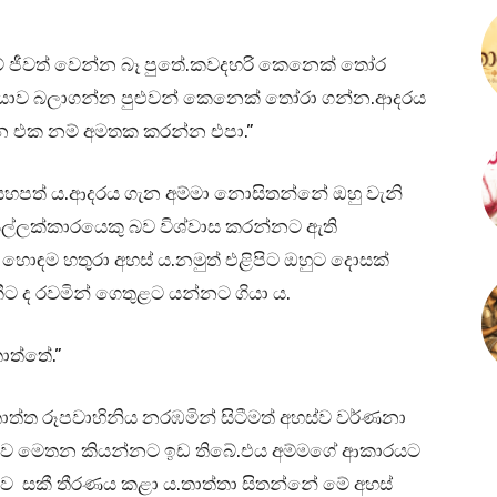
 නම් ජීවත් වෙන්න බෑ පුතේ.කවදහරි කෙනෙක් තෝර
යාව බලාගන්න පුළුවන් කෙනෙක් තෝරා ගන්න.ආදරය
යන එක නම් අමතක කරන්න එපා.”
යහපත් ය.ආදරය ගැන අම්මා නොසිතන්නේ ඔහු වැනි
ල්ලක්කාරයෙකු බව විශ්වාස කරන්නට ඇති
හොඳම හතුරා අහස් ය.නමුත් එළිපිට ඔහුට දොසක්
ට ද රවමින් ගෙතුළට යන්නට ගියා ය.
ාත්තේ.”
ාත්ත රූපවාහිනිය නරඹමින් සිටීමත් අහස්ව වර්ණනා
කතාව මෙතන කියන්නට ඉඩ තිබේ.එය අම්මගේ ආකාරයට
 සකී තීරණය කළා ය.තාත්තා සිතන්නේ මේ අහස්