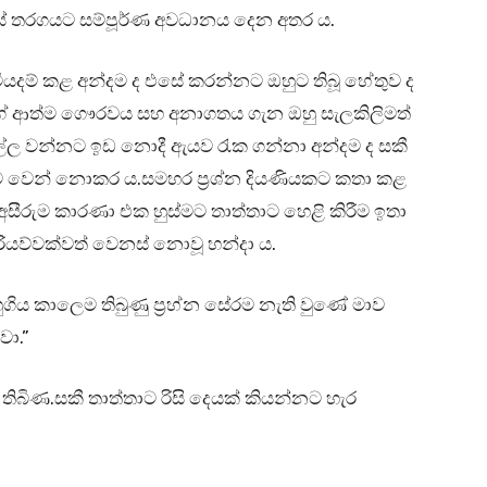
ියේ තරගයට සම්පූර්ණ අවධානය දෙන අතර ය.
වියදම් කළ අන්දම ද එසේ කරන්නට ඔහුට තිබූ හේතුව ද
ීගේ ආත්ම ගෞරවය සහ අනාගතය ගැන ඔහු සැලකිලිමත්
ල්ල වන්නට ඉඩ නොදී ඇයව රැක ගන්නා අන්දම ද සකී
ව වෙන් නොකර ය.සමහර ප්‍රශ්න දියණියකට කතා කළ
සීරුම කාරණා එක හුස්මට තාත්තාට හෙළි කිරීම ඉතා
රියව්වක්වත් වෙනස් නොවූ හන්දා ය.
ගිය කාලෙම තිබුණු ප්‍රහ්න සේරම නැති වුණේ මාව
වා.”
ී තිබිණ.සකී තාත්තාට රිසි දෙයක් කියන්නට හැර