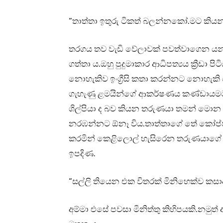
“තාත්තා ඉතුරු ටිකත් බලන්නකෝ.මට කිය
තරගය තව වැඩි වේලාවක් පවත්වාගෙන යන
ගත්තා ය.ඔහු පුදුමාකාර ආධිපත්‍යය ක්‍රීඩා ප
නොහැකිව ඉංග්‍රීසි කතා කරන්නට නොහැකි 
ගැහැණු ළමයින්ගේ ආකර්ෂණය කණ්ඩායමට 
ශිල්පියා ද බව කියන තරුණයා තමන් මොන ත
නරඹන්නට ඕනෑ විය.තාත්තාගේ තේ කෝප්ප
කරමින් කෙළිලොල් හැසිරෙන තරුණයාගේ සම
ඉපදිණ.
“සල්ලි තියෙන එක විතරක් මිනිහෙක්ව කස
අම්මා එසේ පවසා මිනිත්තු කිහිපයකි.නමු