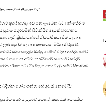
න්න කතාවක් තියෙනවා.”
්නට අහස් හන්දා ඉඩ නොලැබෙන බව සකි තේරුම්
ිටිය පුරාම පතුරවමින් සිටී.කිසිම දෙයක් කරන්නට
නොහැකි ක්‍රීඩකයන්ගේ නියෝජිතයා වීම සඳහා ද
L
ලබා ගැනීම සඳහා ද තබාගෙන සිටින නිරූපණ
රමට සමතෙකුදැයි ඔප්පු කරමින් හිඳින අන්දම සකීට
ය රැගෙන ආ අම්මා කණ්ඩායම් සගයන්ට සරදම්
ීප දර්ශනයට රවා බලන අන්දම දුටු සකීට සිනාවක්
ාද බඳින්න තෝරාගන්න හේතුවක් නෙමෙයි.”
ත් ඇය මීට පෙර පැවසුවේ වෙනත් කතාවක් බව සකීට