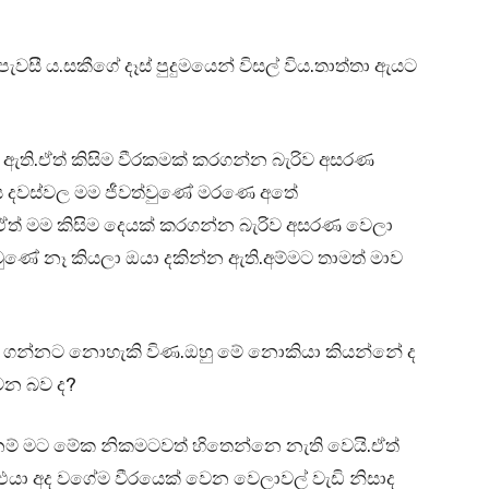
සී ය.සකීගේ දෑස් පුදුමයෙන් විසල් විය.තාත්තා ඇයට
ා ඇති.ඒත් කිසිම වීරකමක් කරගන්න බැරිව අසරණ
ිය දවස්වල මම ජීවත්වුණේ මරණෙ අතේ
ත් මම කිසිම දෙයක් කරගන්න බැරිව අසරණ වෙලා
ණේ නෑ කියලා ඔයා දකින්න ඇති.අම්මට තාමත් මාව
ම් ගන්නට නොහැකි විණ.ඔහු මේ නොකියා කියන්නේ ද
වන බව ද?
 නම් මට මේක නිකමටවත් හිතෙන්නෙ නැති වෙයි.ඒත්
යා අද වගේම වීරයෙක් වෙන වෙලාවල් වැඩි නිසාද