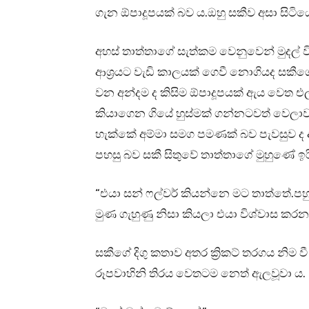
ගැන ඕපාදූපයක් බව ය.ඔහු සකීව අසා සිට
අහස් තාත්තාගේ සැත්කම වෙනුවෙන් මුදල් 
ආශ්‍රයට වැඩි කාලයක් ගෙවී නොගියද සක
වන අන්දම ද කිසිම ඕපාදූපයක් ඇය වෙත එ
කියාගෙන ගියේ හුස්මක් ගන්නටවත් වෙලා
හැක්කේ අම්මා සමග පමණක් බව පැවසුව ද අ
පහසු බව සකී සිතුවේ තාත්තාගේ මුහුණේ ඉ
“එයා සන් ෆල්වර් කියන්නෙ මට තාත්තේ.පහු
මුණ ගැහුණු නිසා කියලා එයා විශ්වාස කරන
සකීගේ දිගු කතාව අතර ක්‍රිකට් තරගය නිම ව
රූපවාහිනි තිරය වෙතටම නෙත් ඇලවූවා ය.