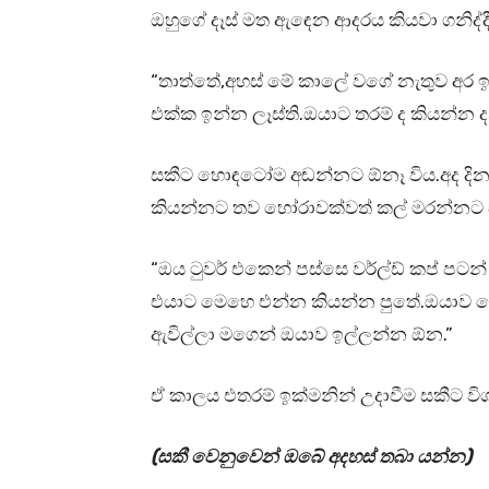
ඔහුගේ දෑස් මත ඇඳෙන ආදරය කියවා ගනිද්දී
“තාත්තේ,අහස් මේ කාලේ වගේ නැතුව අර ඉ
එක්ක ඉන්න ලෑස්ති.ඔයාට තරම් ද කියන්න ද
සකීට හොඳටෝම අඬන්නට ඕනෑ විය.අද දිනා
කියන්නට තව හෝරාවක්වත් කල් මරන්නට සිදු
“ඔය ටුවර් එකෙන් පස්සෙ වර්ල්ඩ් කප් පට
එයාට මෙහෙ එන්න කියන්න පුතේ.ඔයාව ගෙ
ඇවිල්ලා මගෙන් ඔයාව ඉල්ලන්න ඕන.”
ඒ කාලය එතරම් ඉක්මනින් උදාවීම සකීට විශ්ව
(සකී වෙනුවෙන් ඔබේ අදහස් තබා යන්න)