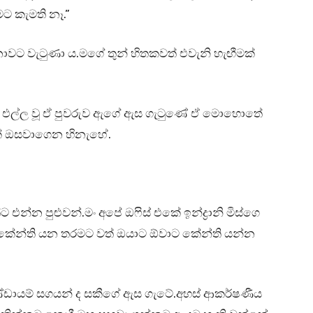
ට කැමති නෑ.”
ාවට වැටුණා ය.මගේ තුන් හිතකවත් එවැනි හැඟීමක්
ෙත එල්ල වූ ඒ පුවරුව ඇගේ ඇස ගැටුණේ ඒ මොහොතේ
වක් ඔසවාගෙන හිනැහේ.
න්න පුළුවන්.මං අපේ ඔෆිස් එකේ ඉන්ද්‍රානි මිස්ගෙ
 කේන්ති යන තරමට වත් ඔයාට ඕවාට කේන්ති යන්න
කණ්ඩායම් සගයන් ද සකීගේ ඇස ගැටේ.අහස් ආකර්ෂණීය