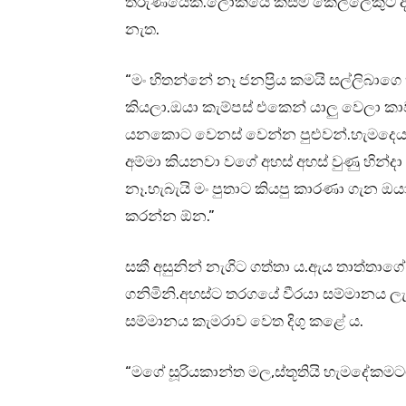
තරුණයෙකි.ලෝකයේ කිසිම කෙල්ලෙකුට ද
නැත.
“මං හිතන්නේ නෑ ජනප්‍රිය කමයි සල්ලිබ
කියලා.ඔයා කැම්පස් එකෙන් යාලු වෙලා කාව
යනකොට වෙනස් වෙන්න පුළුවන්.හැමදෙයක්
අම්මා කියනවා වගේ අහස් අහස් වුණු හින්
නෑ.හැබැයි මං පුතාට කියපු කාරණා ගැන 
කරන්න ඕන.”
සකී අසුනින් නැගිට ගත්තා ය.ඇය තාත්තාග
ගනිමිනි.අහස්ට තරගයේ වීරයා සම්මානය ලැබ
සම්මානය කැමරාව වෙත දිගු කළේ ය.
“මගේ සූරියකාන්ත මල,ස්තූතියි හැමදේකම