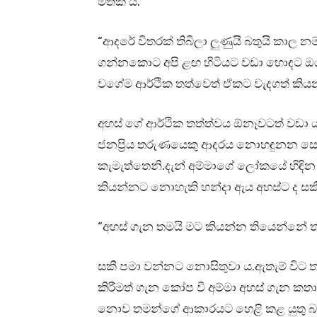
මතක ය.
“ආදරේ විතරක් තිබිලා ලුණුයි බතුයි කාල
ගන්නකොට අපි ළඟ හිටියට වඩා හොඳට ඔ
වගේම ආර්ථික තත්වෙත් ඒකට වැදගත් කි
අහස් ගේ ආර්ථික තත්ත්වය ඕනෑවටත් වඩා 
ජනප්‍රිය තරුණයෙකු ආදරය නොහඳුනන සෙ
කැමැත්තෙනි.දැන් අම්මාගේ ලෝකයේ හිඳින 
කියන්නට නොහැකි හන්දා ඇය අහස්ට ද සකී
“අහස් ගැන තමයි මට කියන්න තියෙන්නේ ත
සකී පමා වන්නට නොසිතුවා ය.ඇතැම් විට ත
කිරීමත් ගැන කෝප වී අම්මා අහස් ගැන 
නොව තමන්ගේ ආකාරයට හෙළි කළ යුතු බව