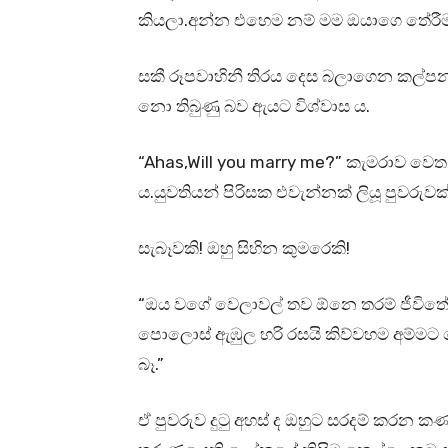
කියලා.අන්න එහෙම නම් මම ඔයාගෙ තේරීම
සකී රූපවාහිනී තිරය දෙස බලාගෙන කල්පන
නො තිබුණු බව ඇයට විශ්වාස ය.
“Ahas,Will you marry me?” කැමරාව ව
ය.යුවතියන් පිරිසක එවැන්නක් ලියූ පුවරු
සැබෑවකි! ඔහු සිහින කුමරෙකි!
“ඔය වගේ වෙලාවල් තව ඕනෙ තරම් ජීවිතේට එ
පොලොස් ඇඹුල හරි රසයි කිව්වහම අම්මට
බෑ.”
ඒ පුවරුව දුටු අහස් ද ඔහුට සරදම් කරන 