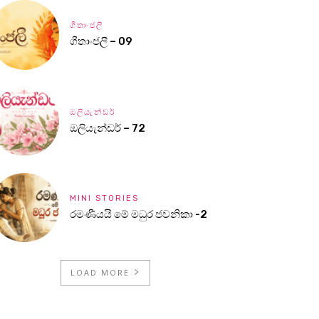
ගීතාංජලී
ගීතාංජලී – 09
ඔලියැන්ඩර්
ඔලියැන්ඩර් – 72
MINI STORIES
රමණීයයි මේ මධුර ජවනිකා -2
LOAD MORE