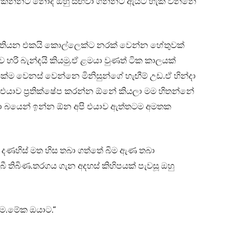
කින්නට නොදී ඔහු සඟවා ගන්නට ඇයට හැකි වන්නේ
ාගෙ තියන එකයි කොල්ලෙක්ට නරක් වෙන්න හේතුවක්
 හරි බැන්දයි කියමු.ඒ ළමයා වුණත් ටික කාලයක්
ම වෙනස් වෙන්නෙ මිනිසුන්ගේ හැඟීම් උඩ.ඒ හින්දා
දා එයාව ප්‍රතික්ෂේප කරන්න ඕනේ කියලා මම හිතන්නේ
ඔයා බයෙන් ඉන්න ඕන අපි එයාව ඇත්තටම අමතක
ේ දණහිස් මත හිස තබා ගත්තේ බිම ඇණ තබා
ී තිබිණ.තරගය ගැන අදහස් කිහිපයක් පැවසූ ඔහු
ටම.මේක ඔයාට.”