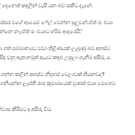
 දෙනෙත් කඳුලින් වැසී යන බව සකීට දැනේ.
ස්සර වගේ ආයෙම ෆේල් වෙන්න පුලුවන්.ඒත් මං එයා
න්නෙ නෑ.ඒත් මං එයාට හරිම ආදරෙයි.”
 ගත් සම්මානයට වඩා තිළිණයක් ලැබුණු බව අහස්ට
 වනු ඇත.නමුත් ඇයට කඳුළු උසුලා ගැනීම අසීරු ය.
න් ගන්න කලින් අහස්ට නිදහස් වෙලාවක් තියනවද?
නියන්න ලෑස්ති රාජ කුමාරයෙක් වුණත් එයා මෙහෙට
ාස කිරීමට ද අසීරු විය.