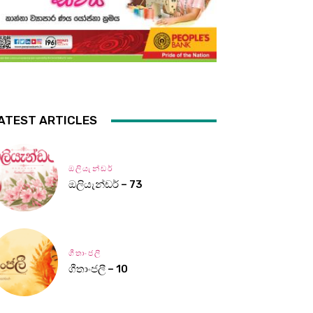
ATEST ARTICLES
ඔලියැන්ඩර්
ඔලියැන්ඩර් – 73
ගීතාංජලී
ගීතාංජලී – 10