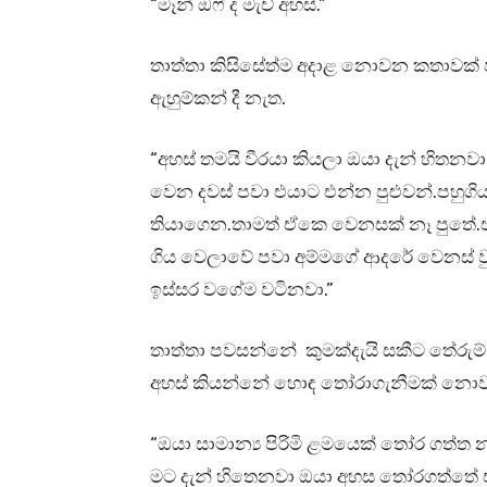
“මෑන් ඔෆ් ද මැච් අහස්.”
තාත්තා කිසිසේත්ම අදාළ නොවන කතාවක් පැව
ඇහුම්කන් දී නැත.
“අහස් තමයි වීරයා කියලා ඔයා දැන් හිතනව
වෙන දවස් පවා එයාට එන්න පුළුවන්.පහුග
තියාගෙන.තාමත් ඒකෙ වෙනසක් නෑ පුතේ.ඒ
ගිය වෙලාවේ පවා අම්මගේ ආදරේ වෙනස් වු
ඉස්සර වගේම වටිනවා.”
තාත්තා පවසන්නේ කුමක්දැයි සකීට තේරු
අහස් කියන්නේ හොඳ තෝරාගැනීමක් නො
“ඔයා සාමාන්‍ය පිරිමි ළමයෙක් තෝර ගත්ත
මට දැන් හිතෙනවා ඔයා අහස තෝරගත්තේ එ