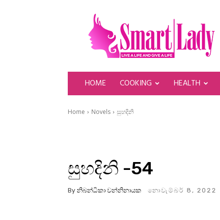
SmartLady
HOME
COOKING
HEALTH
Home
Novels
සුහදිනි
සුහදිනි -54
By
නිබන්ධිකා වන්නිනායක
නොවැම්බර් 8, 2022