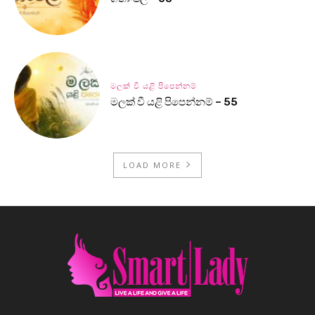
මලක් වී යළි පිපෙන්නම්
මලක් වී යළි පිපෙන්නම් – 55
LOAD MORE