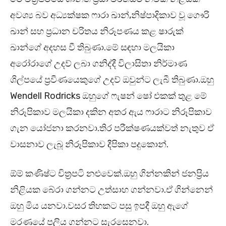
අවශ්‍ය බව අධ්‍යක්ෂක ෆාරා ඛාන්,නිෂ්පාදිකාව වූ ගෞරි
ඛාන් සහ ප්‍රධාන චරිතය නිරූපණය කළ ෂාරුක්
ඛාන්ගේ අදහස වී තිබුණා.මේ සඳහා මලයිකා
අරෝරාගේ උදව් ලබා ගනිද්දී විලාසිතා නිර්මාණ
ශිල්පයේ ප්‍රවීණයෙකුගේ උදව් ඔවුන්ට ලැබී තිබුණා.ඔහු
Wendell Rodricks ඔහුගේ ෆැෂන් ෂෝ එකක් තුළ මේ
නිරූපිකාව මලයිකා දකින අතර ඇය ෆාරාට නිරූපිකාව
ගැන යෝජනා කරනවා.තිර පරීක්ෂණයක්වත් නැතුව ඒ
වාසනාව ලැබූ නිරූපිකාව දීපිකා පදුකොන්.
ඕම් කණිෂ්ට චිත්‍රපටි නළුවෙක්.ඔහු ගින්නකින් ජනප්‍රිය
නිළියක බේරා ගන්නට උත්සාහ ගන්නවා.ඒ ගින්නෙන්
ඔහු මිය යනවා.වසර තිහකට පසු ඉපදී ඔහු ඇගේ
මරණයේ පලිය ගන්නට සැරසෙනවා.