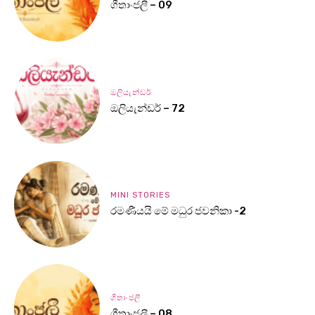
ගීතාංජලී – 09
ඔලියැන්ඩර්
ඔලියැන්ඩර් – 72
MINI STORIES
රමණීයයි මේ මධුර ජවනිකා -2
ගීතාංජලී
ගීතාංජලී – 08