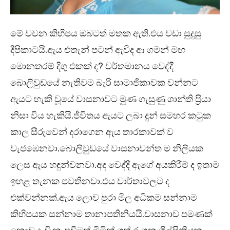
මේ වචන කිහිපය ඔබටත් මතක ඇති.එය වඩා සුදුසු
දීපිකාටයි.ඇය එතැන් පටන් ඇවිද ආ ගමන් මඟ
මොනතරම් දිගු එකක් ද? වර්තමානය වෙද්දී
බොලිවුඩයේ නැතිවම බැරි සාමාජිකාවක වන්නට
ඇයට හැකි වූයේ වාසනාවට මුණ ගැසුණු ශාන්ති ප්‍රියා
නිසා විය හැකියි.ජීවිතය ඇයට ලබා දුන් සමහර කටුක
කාල සීරුවෙන් දරාගෙන ඇය තාරකාවක් ව
වැජඹෙනවා.බොලිවුඩයේ වාසනාවන්ත ම නිලියක
ලෙස ඇය හඳුන්වනවා.අද වෙද්දී ඇගේ අයකිරීම් ද ඉතාම
ඉහළ තැනක පවතිනවා.එය වාර්තාවලට ද
එක්වන්නක්.ඇය ලොව පුරා මිල අධිකම සන්නාම
කිහිපයක සන්නාම තානාපතිනියයි.වාසනාව පමණක්