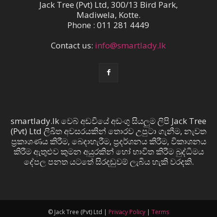
Jack Tree (Pvt) Ltd, 300/13 Bird Park,
Madiwela, Kotte.
Phone : 011 281 4449
Contact us:
info@smartlady.lk
smartlady.lk වෙබ් අඩවියේ අඩංගු සියලුම ලිපි Jack Tree
(Pvt) Ltd ලිඛිත අවසරයකින් තොරව උපුටා ගැනීම, නැවත
ප්‍රකාශණය කිරීම, බෙදාහැරීම, ප්‍රදර්ශනය කිරීම, විකාශනය
කිරීම ඇතුළුව කුමන අයුරකින් හෝ භාවිත කිරීම බුද්ධිමය
දේපල පනත යටතේ සිරදඬුවම් ලැබිය හැකි වරදකි.
© Jack Tree (Pvt) Ltd |
Privacy Policy
|
Terms