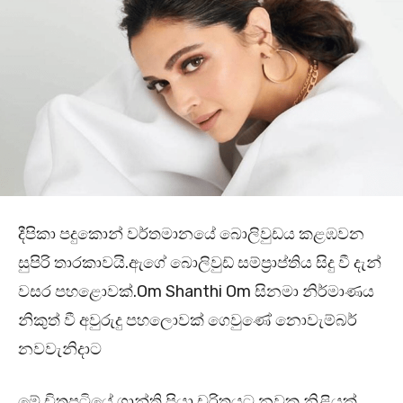
දීපිකා පදුකොන් වර්තමානයේ බොලිවුඩය කළඹවන
සුපිරි තාරකාවයි.ඇගේ බොලිවුඩ් සම්ප්‍රාප්තිය සිදු වී දැන්
වසර පහළොවක්.Om Shanthi Om සිනමා නිර්මාණය
නිකුත් වී අවුරුදු පහලොවක් ගෙවුණේ නොවැම්බර්
නවවැනිදාට
මේ චිත්‍රපටියේ ශාන්ති ප්‍රියා චරිතයට නවක නිළියක්