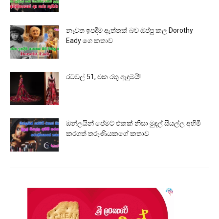
නැවත ඉපදීම ඇත්තක් බව ඔප්පු කල Dorothy
Eady ගෙ කතාව
රටවල් 51, එක රතු ඇඳුමයි!
ඔන්ලයින් පේමට් එකක් නිසා මුදල් සියල්ල අහිමි
කරගත් තරුණියකගේ කතාව