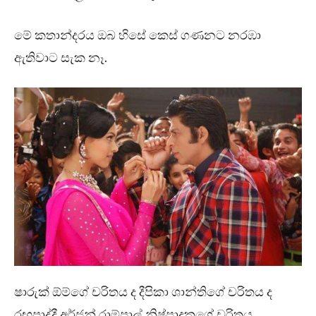
මේ කතාන්දරය ඔබ හිසේ කෙස් ගණනට නරඹා
ඇතිවාට සැක නෑ.
ෂාරුක් ඕම්ගේ චරිතය ද දීපිකා ශාන්තිගේ චරිතය ද
රඟපාද්දී අර්ජුන් රාම්පාල් නිෂ්පාදකගේ චරිතය