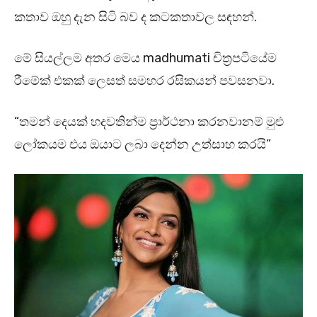
කතාව ඔහු දැන සිටි බව ද කටකතාවල සඳහන්.
මේ සියල්ලම අතර මෙය madhumati චිත්‍රපටියේම
රීමේක් එකක් ලෙසත් සමහර රසිකයන් පවසනවා.
“තමන් දෙයක් හදවතින්ම ප්‍රාර්ථනා කරනවානම් මුළු
ලෝකයම එය ඔයාට ලබා දෙන්න උත්සාහ කරයි”