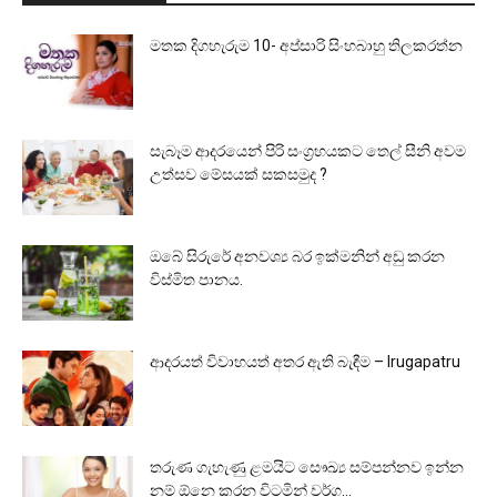
මතක දිගහැරුම 10- අප්සාරි සිංහබාහු තිලකරත්න
සැබෑම ආදරයෙන් පිරි සංග්‍රහයකට තෙල් සීනි අවම
උත්සව මේසයක් සකසමුද ?
ඔබේ සිරුරේ අනවශ්‍ය බර ඉක්මනින් අඩු කරන
විස්මිත පානය.
ආදරයත් විවාහයත් අතර ඇති බැඳීම – Irugapatru
තරුණ ගැහැණු ළමයිට සෞඛ්‍ය සම්පන්නව ඉන්න
නම් ඕනෙ කරන විටමින් වර්ග…