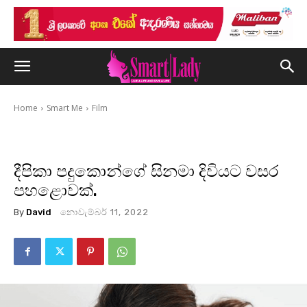
Home
Smart Me
Film
දීපිකා පදුකොන්ගේ සිනමා දිවියට වසර
පහළොවක්.
By
David
නොවැම්බර් 11, 2022