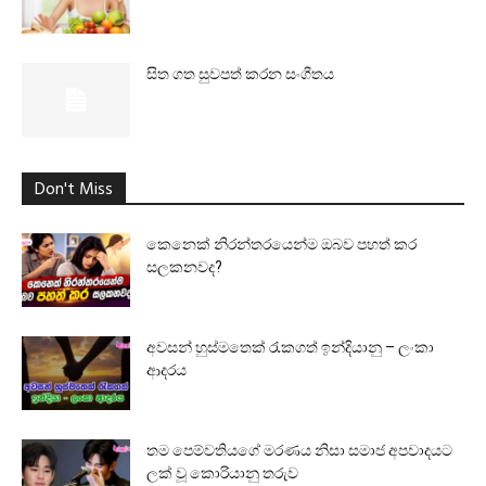
සිත ගත සුවපත් කරන සංගීතය
Don't Miss
කෙනෙක් නිරන්තරයෙන්ම ඔබව පහත් කර
සලකනවද?
අවසන් හුස්මතෙක් රැකගත් ඉන්දියානු – ලංකා
ආදරය
තම පෙම්වතියගේ මරණය නිසා සමාජ අපවාදයට
ලක් වූ කොරියානු තරුව