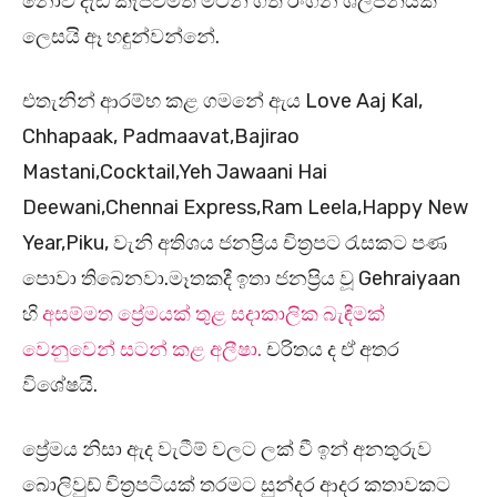
නොව දැඩි කැපවීමත් මිටින් ගත් රංගන ශිල්පිනියක
ලෙසයි ඈ හඳුන්වන්නේ.
එතැනින් ආරම්භ කළ ගමනේ ඇය Love Aaj Kal,
Chhapaak, Padmaavat,Bajirao
Mastani,Cocktail,Yeh Jawaani Hai
Deewani,Chennai Express,Ram Leela,Happy New
Year,Piku, වැනි අතිශය ජනප්‍රිය චිත්‍රපට රැසකට පණ
පොවා තිබෙනවා.මෑතකදී ඉතා ජනප්‍රිය වූ Gehraiyaan
හි
අසම්මත ප්‍රේමයක් තුළ සදාකාලික බැඳීමක්
වෙනුවෙන් සටන් කළ අලීෂා.
චරිතය ද ඒ අතර
විශේෂයි.
ප්‍රේමය නිසා ඇද වැටීම් වලට ලක් වී ඉන් අනතුරුව
බොලිවුඩ් චිත්‍රපටියක් තරමට සුන්දර ආදර කතාවකට