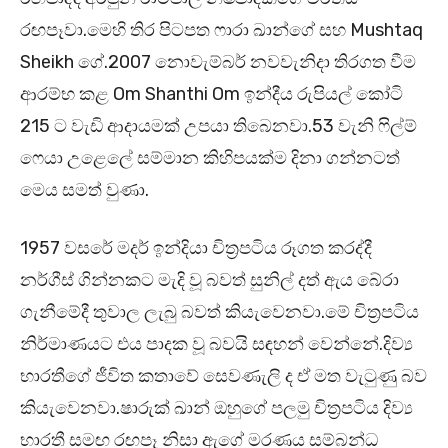
රඟපෑවා.මෙහි තිර පිටපත ෆාරා ඛාන්ගේ සහ Mushtaq
Sheikh ගේ.2007 නොවැම්බර් නවවැනිදා තිරගත වීම
ආරම්භ කළ Om Shanthi Om ඉන්දීය රුපියල් කෝටි
215 ට වැඩි ආදායමක් උපයා තිබෙනවා.53 වැනි ෆිල්ම්
ෆෙයා උළෙලේ සම්මාන කිහිපයක්ම දිනා ගන්නටත්
මෙය සමත් වුණා.
1957 වසරේ මදර් ඉන්දියා චිත්‍රපටිය රූගත කරද්දී
නර්ගීස් ගින්නකට මැදි වූ බවත් සුනිල් දත් ඇය බේරා
ගැනීමේදී තුවාල ලැබු බවත් කියැවෙනවා.මේ චිත්‍රපටිය
නිර්මාණයට එය පාදක වූ බවයි සඳහන් වෙන්නේ.දිව්‍ය
භාරතීගේ ජීවිත කතාවේ සෙවණැලි ද ඒ මත වැටුණු බව
කියැවෙනවා.ෂාරුක් ඛාන් ඔහුගේ පලමු චිත්‍රපටිය දිව්‍ය
භාරතී සමඟ රඟපෑ නිසා ඇගේ මරණය සම්බන්ධ