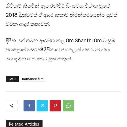
හිමිකම් කියමින් ඇය රන්වීර් සිං සමඟ විවාහ වූයේ
2018 දී.තවමත් ඒ ආදර කතාව නිරන්තරයෙන්ම පුවත්
මවන ආදර කතාවක්.
දීපිකාගේ ගමන ආරම්භ කළ Om Shanthi Om ට සුබ
පහළොස් වසරක්! දීපිකාට පහළොස් වසරටම වඩා
හොඳ අනාගතයකට සුබ පැතුම්!
TAGS
Romance film
Related Articles