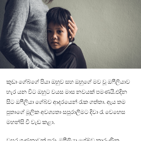
කුඩා ගේබ්ගේ පියා ඔහුව සහ ඔහුගේ මව වූ ඔෆීලියාව
හැර යන විට ඔහුට වයස මාස නවයක් පමණයි.එදින
සිට ඔෆීලියා ගේබ්ව ආදරයෙන් රැක ගත්තා. ඇය තම
පුතාගේ මූලික අවශ්‍යතා සපුරාලීමට දිවා රෑ වෙහෙස
මහන්සි වී වැඩ කළා.
වසර ගණනාවක් පුරා, ඔෆීලියා ගේබ්ව කාරුණික,