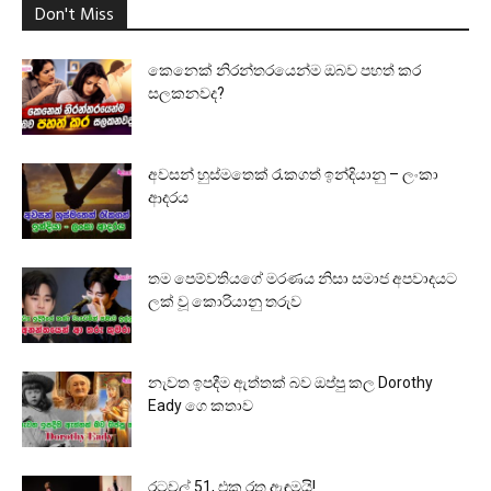
Don't Miss
කෙනෙක් නිරන්තරයෙන්ම ඔබව පහත් කර
සලකනවද?
අවසන් හුස්මතෙක් රැකගත් ඉන්දියානු – ලංකා
ආදරය
තම පෙම්වතියගේ මරණය නිසා සමාජ අපවාදයට
ලක් වූ කොරියානු තරුව
නැවත ඉපදීම ඇත්තක් බව ඔප්පු කල Dorothy
Eady ගෙ කතාව
රටවල් 51, එක රතු ඇඳුමයි!