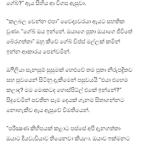
ගේබ්?” ඇය සිහිය ආ විගස ඇසුවා.
“කලබල වෙන්න එපා” වෛද්‍යවරයා ඇයට සහතික
වුණා. “ගේබ් ඔය ඉන්නේ. ඔයාගෙ පුතා ඔයාගෙ ජීවිතේ
බේරගත්තා” ඔහු කීවේ ගේබ් චිප්ස් මල්ලක් කමින්
ඉන්න ආකාරය පෙන්වමින්.
ඔෆීලියා සැනසුම් සුසුමක් හෙළුවේ තම පුතා නිරුපද්‍රිතව
සහ සුවයෙන් සිටිනු දැකීමෙන් පසුවයයි “එයා එහෙම
කලාද? මම මොකටද හොස්පිට්ල් එකේ ඉන්නේ?”
සිදුවෙමින් පවතින සෑම දෙයක් ගැනම සිතාගන්නට
නොහැකිව ඇය ඇසුවේ විමතියෙන්.
“පරීක්‍ෂණ කිහිපයක් කළාට පස්සේ අපි දැනගත්තා
ඔයාට දියවැඩියාව තියෙනවා කියලා. ඔයාව ඉක්මනට