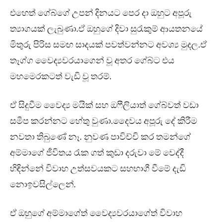
එහෙත් ගේබ්ගේ උපන් දිනයට පෙර දා ඔහුට අපූරු
ත්‍යාගයක් ලැබුණා.ඒ ඔහුගේ දිවා සුරැකුම් ආයතනයේ
මිතුරු පිරිස සමඟ සාදයක් පවත්වන්නට අවශ්‍ය මුදල.ඒ
තෑග්ග වෛද්‍යවරයාගෙන් වූ අතර ගේබ්ට එය
මහමෙරකටත් වැඩි වූ තරම්.
ඒ සිදුවීම වෛද්‍ය මයික් සහ ඔෆීලියාත් ගේබ්වත් වඩා
සමීප කරන්නට හේතු වුණා.දෛවය අපූරු දේ කිරීම
නවතා තිබුණේ නෑ. නුවණ පාවිච්චි කර තමන්ගේ
අම්මාගේ ජීවිතය රැක ගත් කුඩා දරුවා මේ වෙද්දී
හිඳින්නේ විවාහ උත්සවයකට සහභාගී වීමේ දැඩි
නොඉවසිල්ලෙන්.
ඒ ඔහුගේ අම්මාගේත් වෛද්‍යවරයාගේත් විවාහ