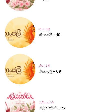
ගීතාංජලී
ගීතාංජලී – 10
ගීතාංජලී
ගීතාංජලී – 09
ඔලියැන්ඩර්
ඔලියැන්ඩර් – 72