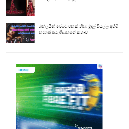
ඔන්ලයින් පේමට් එකක් නිසා මුදල් සියල්ල අහිමි
කරගත් තරුණියකගේ කතාව