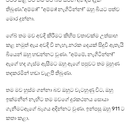
විවර කළ විට තම මව බිම සිටින අන්දම දැක
තිබුණා.”අම්මා!” “අම්මා! නැගිටින්න!” ඔහු බියට පත්ව
මොර දුන්නා.
ගේබ් තම මව අවදි කිරීමට කිහිප වතාවක්ම උත්සාහ
කළ නමුත් ඇය අවදි වී නැහැ.නරක දෙයක් සිදුවී ඇතැයි
බියෙන් ඔහු හඬන්නට වුණා. “අම්මේ, නැගිටින්න!”
ඇගේ හද ගැස්ම ඇසීමට ඔහු ඇගේ පපුවට තම මුහුණ
තදකරමින් හඬා වැලපී තිබුණා.
තම මව හුස්ම ගන්නා බව ඔහුට වැටහුණු විට, ඔහු
ඉක්මනින් නැඟිට තම මවගේ දුරකථනය සොයා
ගැනීමටඇගේ බෑගය අදින්නට වුණා. ඉන්පසු ඔහු 911 ට
කතා කළා.