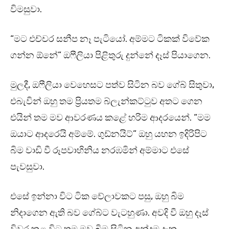
විමසුවා.
“මට එච්චර සනීප නෑ පැටියෝ. අම්මට ටිකක් විවේක
ගන්න ඕනේ” ඔෆීලියා පිළිතුරු දුන්නේ දෑස් පියාගෙන.
මුලදී, ඔෆීලියා වෙහෙසට පත්ව සිටින බව ගේබ් සිතුවා,
එබැවින් ඔහු තම ප්‍රියතම බ්ලැන්කට්ටුව අතට ගෙන
එයින් තම මව ආවරණය කළේ හරිම ආදරයෙන්. “මම
ඔයාට ආදරෙයි අම්මේ. ගුඩ්නයිට්” ඔහු යහන ඉදිරිපිට
බිම වාඩි වී රූපවාහිනිය නරඹමින් අම්මාට එසේ
පැවසුවා.
එසේ ඉන්නා විට ටික වේලාවකට පසු, ඔහු බිම
නිදාගෙන ඇති බව ගේබ්ට වැටහුණා. අවදි වී ඔහු දෑස්