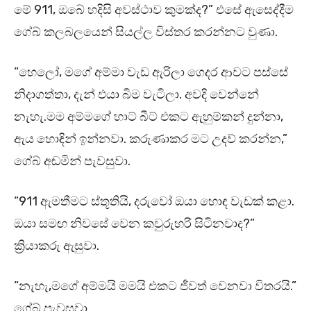
මේ 911, ඔබේ හදිසි අවස්ථාව කුමක්ද?” එසේ ඇසෙද්දීම
ගේබ් කලබලයෙන් සියල්ල විස්තර කරන්නට වුණා.
“හෙලෝ, මගේ අම්මා වැඩ ඇරිලා ගෙදර ආවට පස්සේ
නිදාගත්තා, දැන් එයා බිම වැටිලා. අවදි වෙන්නේ
නැහැ.මම අම්මගේ හාට් බීට් එකට ඇහුම්කන් දුන්නා,
ඇය හොඳින් ඉන්නවා. කරුණාකර මට උදව් කරන්න,”
ගේබ් අඬමින් පැවසුවා.
“911 ඇමතීමට ස්තූතියි, දරුවෝ ඔයා හොඳ වැඩක් කළා.
ඔයා සමඟ නිවසේ වෙන කවුරුහරි සිටිනවාද?”
ක්‍රියාකරු ඇසුවා.
“නැහැ,මගේ අම්මයි මමයි එකට ජීවත් වෙනවා විතරයි.”
ගේබ් පැවසුවා