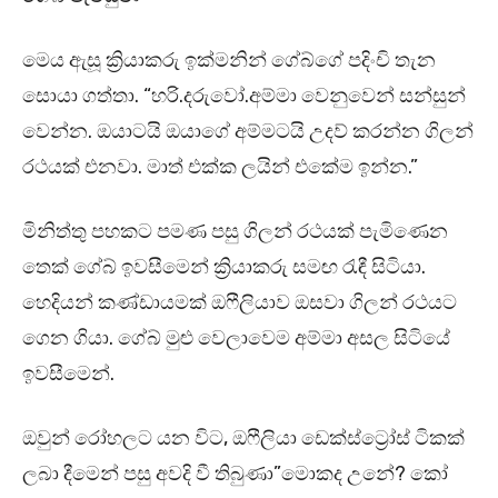
මෙය ඇසූ ක්‍රියාකරු ඉක්මනින් ගේබ්ගේ පදිංචි තැන
සොයා ගත්තා. “හරි.දරුවෝ.අම්මා වෙනුවෙන් සන්සුන්
වෙන්න. ඔයාටයි ඔයාගේ අම්මටයි උදව් කරන්න ගිලන්
රථයක් එනවා. මාත් එක්ක ලයින් එකේම ඉන්න.”
මිනිත්තු පහකට පමණ පසු ගිලන් රථයක් පැමිණෙන
තෙක් ගේබ් ඉවසීමෙන් ක්‍රියාකරු සමඟ රැඳී සිටියා.
හෙදියන් කණ්ඩායමක් ඔෆීලියාව ඔසවා ගිලන් රථයට
ගෙන ගියා. ගේබ් මුළු වෙලාවෙම අම්මා අසල සිටියේ
ඉවසීමෙන්.
ඔවුන් රෝහලට යන විට, ඔෆීලියා ඩෙක්ස්ට්‍රෝස් ටිකක්
ලබා දීමෙන් පසු අවදි වී තිබුණා”මොකද උනේ? කෝ