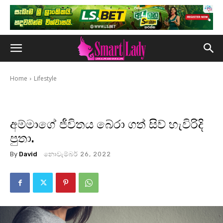
Home
Lifestyle
අම්මාගේ ජීවිතය බේරා ගත් සිව් හැවිරිදි
පුතා.
By
David
නොවැම්බර් 26, 2022