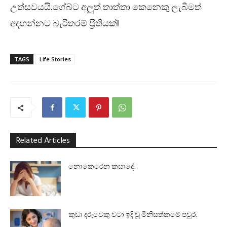
උත්සවයයි.ගේබ්ට අලුත් තාත්තා කෙනෙකු ලැබීමත්
අදහන්නට බැරිතරම් ප්‍රීතියක්!
TAGS
Life Stories
Related Articles
නොකෙරෙන කසාදේ.
කුඩා දරුවෙකු වටා ඉදි වූ මිනිසත්කමේ පවුර.