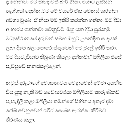
දැනෙනවා මට කවදාවත් බැරි නිසා. එයාට ලස්සන
තෑග්ගක් දෙන්න.මට මේ වසරේ ඒක වෙනස් කරන්න
අවශ්‍ය වුණා, ඒ නිසා මම ඉතිරි කරන්න ගත්තා. මට දිවා
ආහාරය ගන්නවා වෙනුවට ඔහු යන දිවා සුරැකුම්
මධ්‍යස්ථානයේ දරුවන් සමඟ ඔහුට උපන්දින සාදයක්
ලබා දීමේ බලාපොරොත්තුවෙන් මම මුදල් ඉතිරි කරා.
මට දියවැඩියාව තිබුණා කියලා දන්නවා,” ඔෆීලියා එසේ
පැවසුවේ කනස්සල්ලෙන්.
නමුත් දරුවාගේ අවශ්‍යතාවය වෙනුවෙන් අම්මා අසනීප
විය යුතු නැති බව වෛද්‍යවරයා ඔෆිලියාට කාරුණිකව
පැහැදිලි කළා.ඔෆීලියා තමන්ගේ සිහිනය අතැර දමා
ගේබ් වෙනුවෙන් ශරීර සෞඛ්‍ය ආරක්ෂා කිරීමට
තීරණය කළා.