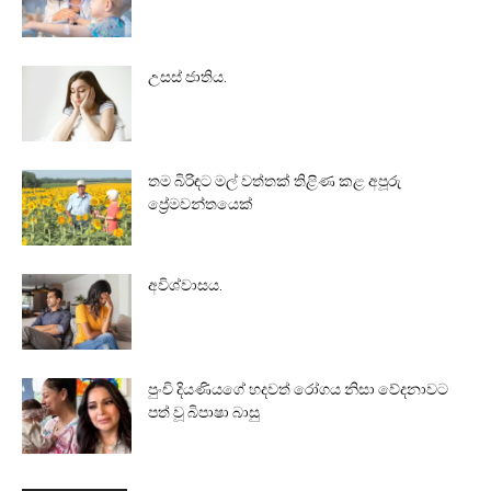
උසස් ජාතිය.
තම බිරිඳට මල් වත්තක් තිළිණ කළ අපූරු
ප්‍රේමවන්තයෙක්
අවිශ්වාසය.
පුංචි දියණියගේ හදවත් රෝගය නිසා වේදනාවට
පත් වූ බිපාෂා බාසු