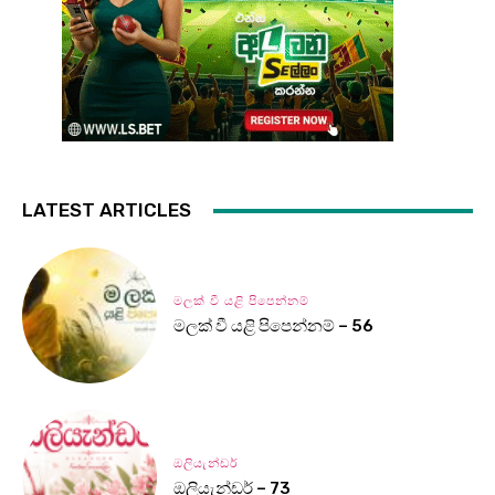
LATEST ARTICLES
මලක් වී යළි පිපෙන්නම්
මලක් වී යළි පිපෙන්නම් – 56
ඔලියැන්ඩර්
ඔලියැන්ඩර් – 73