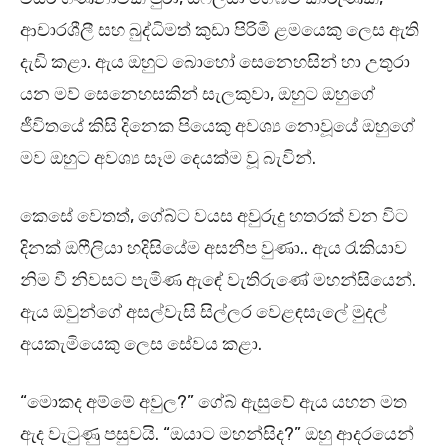
ආචාරශීලී සහ බුද්ධිමත් කුඩා පිරිමි ළමයෙකු ලෙස ඇති
දැඩි කළා. ඇය ඔහුට බොහෝ සෙනෙහසින් හා උතුරා
යන මව් සෙනෙහසකින් සැලකුවා, ඔහුට ඔහුගේ
ජීවිතයේ කිසි දිනෙක පියෙකු අවශ්‍ය නොවූයේ ඔහුගේ
මව ඔහුට අවශ්‍ය සෑම දෙයක්ම වූ බැවින්.
කෙසේ වෙතත්, ගේබ්ට වයස අවුරුදු හතරක් වන විට
දිනක් ඔෆීලියා හදිසියේම අසනීප වුණා.. ඇය රැකියාව
නිම වී නිවසට පැමිණ ඇඳේ වැතිරුණේ මහන්සියෙන්.
ඇය ඔවුන්ගේ අසල්වැසි සිල්ලර වෙළඳසැලේ මුදල්
අයකැමියෙකු ලෙස සේවය කළා.
“මොකද අම්මේ අවුල?” ගේබ් ඇසුවේ ඇය යහන මත
ඇද වැටුණු පසුවයි. “ඔයාට මහන්සිද?” ඔහු ආදරයෙන්