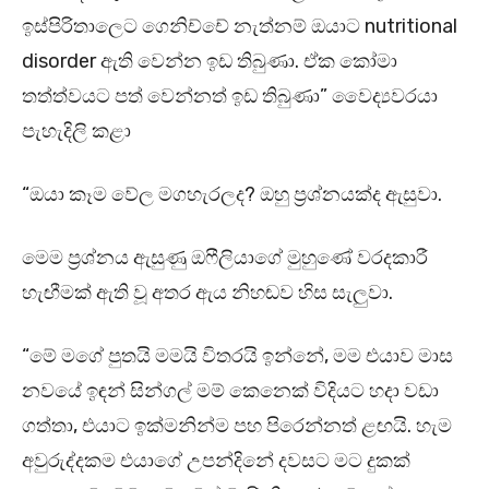
ඉස්පිරිතාලෙට ගෙනිච්චේ නැත්නම් ඔයාට nutritional
disorder ඇති වෙන්න ඉඩ තිබුණා. ඒක කෝමා
තත්ත්වයට පත් වෙන්නත් ඉඩ තිබුණා” වෛද්‍යවරයා
පැහැදිලි කළා
“ඔයා කෑම වේල මගහැරලද? ඔහු ප්‍රශ්නයක්ද ඇසුවා.
මෙම ප්‍රශ්නය ඇසුණු ඔෆීලියාගේ මුහුණේ වරදකාරී
හැඟීමක් ඇති වූ අතර ඇය නිහඬව හිස සැලුවා.
“මේ මගේ පුතයි මමයි විතරයි ඉන්නේ, මම එයාව මාස
නවයේ ඉඳන් සින්ගල් මම් කෙනෙක් විදියට හදා වඩා
ගත්තා, එයාට ඉක්මනින්ම පහ පිරෙන්නත් ළඟයි. හැම
අවුරුද්දකම එයාගේ උපන්දිනේ දවසට මට දුකක්