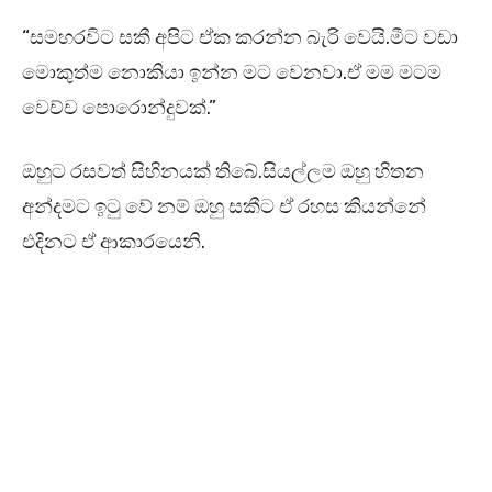
“සමහරවිට සකී අපිට ඒක කරන්න බැරි වෙයි.මීට වඩා
මොකුත්ම නොකියා ඉන්න මට වෙනවා.ඒ මම මටම
වෙච්ච පොරොන්දුවක්.”
ඔහුට රසවත් සිහිනයක් තිබේ.සියල්ලම ඔහු හිතන
අන්දමට ඉටු වේ නම් ඔහු සකීට ඒ රහස කියන්නේ
එදිනට ඒ ආකාරයෙනි.