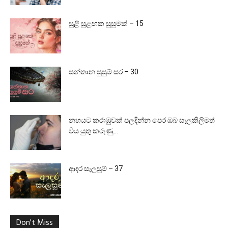
සුළි සුළඟක සුසුමක් – 15
සන්තාන සුසුම් සර – 30
නහයට කරාඹුවක් පලදින්න පෙර ඔබ සැලකිලිමත්
විය යුතු කරුණු…
ආදර සැලසුම් – 37
Don't Miss