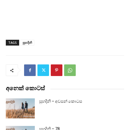
TAGS
සුහදිනි
අනෙක් කොටස්
සුහදිනි – අවසන් කොටස
සුහදිනි – 78