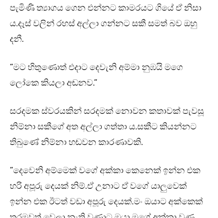
පැමිණි ත්‍යාගය ගෙන එන්නට කාමරයට ගියේ ඒ නිසා
ය.දෑස් වලින් රහස් අල්ලා ගන්නට සකී සමත් බව ඔහු
දනී.
“මට හිතුණොත් එදාට දෙවැනි අම්මා නුඹයි මගෙ
ලෝකෙ කියලා අඬනව.”
සරදමක ස්වරයකින් සරදමක් නොවන කතාවක් පැවසූ
නිම්නා සකීගේ අත අල්ලා ගත්තා ය.සකීට කියන්නට
තිබුණේ නිම්නා හඬවන කාරණාවකි.
“දෙවෙනි අම්මෙක් වගේ අක්කා කෙනෙක් ඉන්න එක
හරි අපූරු දෙයක් නිම්.ඒ උනාට ඒ වගේ යාලුවෙක්
ඉන්න එක ඊටත් වඩා අපූරු දෙයක්.මං ඔයාට අක්කෙක්
තරමවත් වෙලා නැති වුණාට ඔයා මගේ අක්කා වුණු