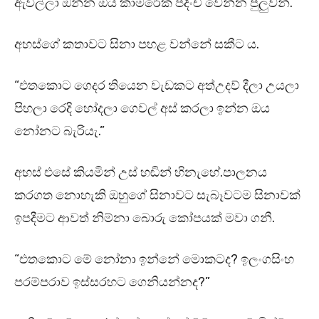
ඇවිල්ලා ඔන්න ඔය කාමරේක පදිංචි වෙන්න පුලුවන්.”
අහස්ගේ කතාවට සිනා පහළ වන්නේ සකීට ය.
“එතකොට ගෙදර තියෙන වැඩකට අත්උදව් දීලා උයලා
පිහලා රෙදි හෝදලා ගෙවල් අස් කරලා ඉන්න ඔය
නෝනට බැරියැ.”
අහස් එසේ කියමින් උස් හඬින් හිනැහේ.පාලනය
කරගත නොහැකි ඔහුගේ සිනාවට සැබෑවටම සිනාවක්
ඉපදීමට ආවත් නිම්නා බොරු කෝපයක් මවා ගනී.
“එතකොට මේ නෝනා ඉන්නේ මොකටද? ඉලංගසිංහ
පරම්පරාව ඉස්සරහට ගෙනියන්නද?”