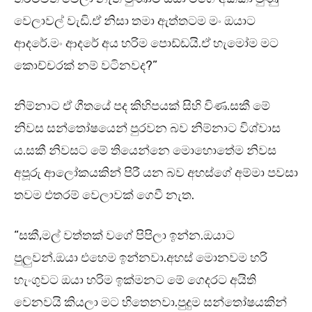
වෙලාවල් වැඩි.ඒ නිසා තමා ඇත්තටම මං ඔයාට
ආදරේ.මං ආදරේ අය හරිම පොඩ්ඩයි.ඒ හැමෝම මට
කොච්චරක් නම් වටිනවද?”
නිම්නාට ඒ ගීතයේ පද කිහිපයක් සිහි විණ.සකී මේ
නිවස සන්තෝෂයෙන් පුරවන බව නිම්නාට විශ්වාස
ය.සකී නිවසට මේ තියෙන්නෙ මොහොතේම නිවස
අපූරු ආලෝකයකින් පිරී යන බව අහස්ගේ අම්මා පවසා
තවම එතරම් වෙලාවක් ගෙවී නැත.
“සකී,මල් වත්තක් වගේ පිපිලා ඉන්න.ඔයාට
පුලුවන්.ඔයා එහෙම ඉන්නවා.අහස් මොනවම හරි
හැංගුවට ඔයා හරිම ඉක්මනට මේ ගෙදරට අයිති
වෙනවයි කියලා මට හිතෙනවා.පුදුම සන්තෝෂයකින්