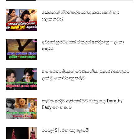
කෙනෙක් නිරන්තරයෙන්ම ඔබව පහත් කර
සලකනවද?
අවසන් හුස්මතෙක් රැකගත් ඉන්දියානු – ලංකා
ආදරය
තම පෙම්වතියගේ මරණය නිසා සමාජ අපවාදයට
ලක් වූ කොරියානු තරුව
නැවත ඉපදීම ඇත්තක් බව ඔප්පු කල Dorothy
Eady ගෙ කතාව
රටවල් 51, එක රතු ඇඳුමයි!