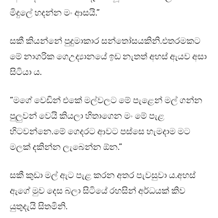
මිදුලේ හදන්න මං ආසයි.”
සකී කියන්නේ පුදුමාකාර සන්තෝසයකිනි.එතරමකට
මේ නාගරික ගෙඋද්‍යානයේ ඉඩ නැතත් අහස් ඇයව අසා
සිටියා ය.
“මගේ වෙඩින් එකේ මල්වලට මේ පැළෙන් මල් ගන්න
පුලුවන් වෙයි කියලා හිතාගෙන මං මේ පැළ
හිටවන්නෙ.මේ ගෙදරට ආවට පස්සෙ හැමදාම මට
මලක් දකින්න ලැබෙන්න ඕන.”
සකී කුඩා මල් ඇට පැළ කරන අතර පැවසුවා ය.අහස්
ඇගේ මුව දෙස බලා සිටියේ රහසින් අර්ධයක් කිව
යුතුදැයි සිතමිනි.