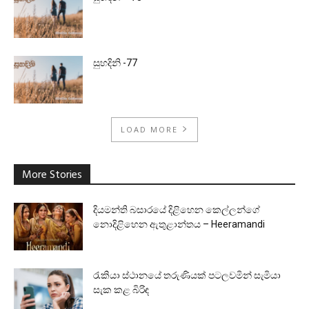
සුහදිනි -77
LOAD MORE
More Stories
දියමන්ති බසාරයේ දිළිහෙන කෙල්ලන්ගේ
නොදිළිහෙන ඇතුළාන්තය – Heeramandi
රැකියා ස්ථානයේ තරුණියක් පටලවමින් සැමියා
සැක කළ බිරිඳ