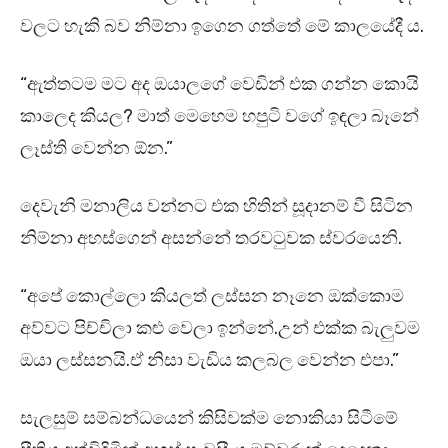
වලට හැකි බව නිම්නා ඉගෙන ගත්තේ මේ කාලයේදී ය.
“ඇත්තටම මට අද ඔයාලගේ වෙඩින් එක ගන්න කොයි
කාලෙද කියල? මාත් මෙහෙම හපුටි වගේ ඉඳලා බෑනේ
ලෑස්ති වෙන්න ඕන.”
දෙවැනි මනාලිය වන්නට එක හිතින් සූදානම් වී සිටින
නිම්නා අහස්ගෙන් අසන්නේ තරවටුවක ස්වරයෙනි.
“අපේ කොල්ලො කියලත් ලස්සන නෑනෙ ඔක්කොම
අව්වට පිච්චිලා කළු වෙලා ඉන්නේ.උන් එක්ක බැලුවම
ඔයා ලස්සනයි.ඒ නිසා වැඩිය කලබල වෙන්න එපා.”
සැලසුම් සම්බන්ධයෙන් කිසිවක්ම නොකියා සිටීමේ