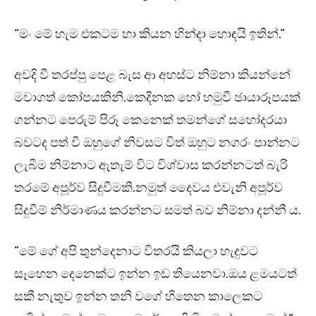
“මං මේ හැම එකටම හා කියන හින්දා හොඳයි ඉතින්.”
අවදි වී තරප්පු පෙළ බැස ආ අහස්ට නිම්නා කියන්නේ
මවාගත් කෝපයකිනි.කෙදිනක හෝ හමුවී ඡායාරූපයක්
ගන්නට පෙරුම් පිරූ කෙනෙක් තමන්ගේ සහෝදරයා
බවටද පත් වී ඔහුගේ නිවසට විත් ඔහුට නගරං පාන්නට
ලැබීම නිම්නාට ඇතැම් විට විශ්වාස කරන්නටත් බැරි
තරමේ අපූර්ව සිදුවීමකි.නමුත් දෛවය එවැනි අපූර්ව
සිදුවීම් නිර්මාණය කරන්නට සමත් බව නිම්නා දන්නී ය.
“මේ ගේ අපි තුන්දෙනාට විතරයි කියලා හැදුවට
සෑහෙන දෙනෙක්ට ඉන්න ඉඩ තියෙනවා.ඔය ළමයටත්
සකී නැතුව ඉන්න තනි වගේ හිතෙන කාලෙකට