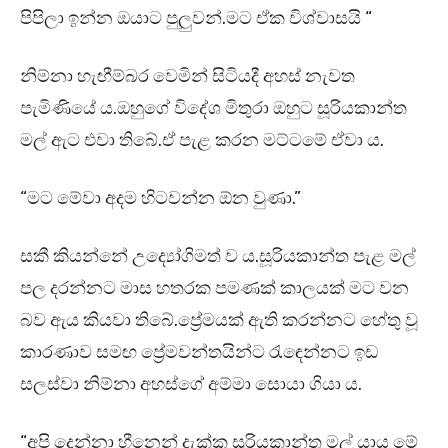
පිපිලා ඉන්න ඔයාට පුලුවන්.මට ඒක විශ්වාසයි “
නිම්නා හැඟීම්බර වෙමින් සිටියදී අහස් නැවත
පැමිණියේ ය.ඔහුගේ විදේශ මිතුරා ඔහුට සූරියකාන්ත
මල් ඇට එවා තිබේ.ඒ පැළ කරන මට්ටමේ ඒවා ය.
“මට මේවා අදම හිටවන්න ඕන වුණා.”
සකී කියන්නේ උද්‍යෝගිමත් ව ය.සූරියකාන්ත පැළ මල්
පල දරන්නට මාස හතරක පමණක් කාලයක් මට වන
බව ඇය කියවා තිබේ.ප්‍රේමයක් ඇති කරන්නට හේතු වූ
කාරණාව සමඟ ප්‍රේමවන්තයින්ට රැඳෙන්නට ඉඩ
සලස්වා නිම්නා අහස්ගේ අම්මා සොයා ගියා ය.
“අපි දෙන්නා හීනෙන් දැක්ක සූරියකාන්ත මල් යාය මේ