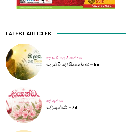
LATEST ARTICLES
මලක් වී යළි පිපෙන්නම්
මලක් වී යළි පිපෙන්නම් – 56
ඔලියැන්ඩර්
ඔලියැන්ඩර් – 73