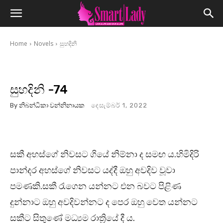
Home
Novels
සුහදිනි
සුහදිනි -74
By
නිබන්ධිකා වන්නිනායක
දෙසැම්බර් 1, 2022
සකී අහස්ගේ නිවසට ගියේ නිම්නා ද සමඟ ය.හිමිදිරි
පාන්දර අහස්ගේ නිවසට යද්දී ඔහු අවදිව වූවා
පමණකි.සකී රැගෙන යන්නට එන බවට පිළිණ
දුන්නාට ඔහු අවදිවන්නට ද පෙර ඔහු වෙත යන්නට
සකීට සිතුණේ මධ්‍යම රාත්‍රියේ දී ය.