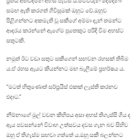
ප්‍රීතිය අත්විඳිමින් අහස් පැවසී ය.මව්වරුන් දෙදෙනා
සමඟ ඇති කරගත් ගිවිසුමක් ඔහුට වේ.ඔහුව
පිළිගන්නට අකමැති වූ සකීගේ අම්මා දැන් තමන්ට
ආදරය කරන්නේ ඇගේම පුතෙකුට පරිදි වීම අහස්ට
සතුටකි.
නමුත් ඊට වඩා සතුට සකීගෙන් සඟවන රහසක් තිබීම
ය.ඒ රහස ඇයට කියන්නට මඟ බැලීමේ ප්‍රහර්ෂය ය.
“මටත් හිතුණොත් සර්ප්‍රයිස් එකක් ලෑස්ති කරනව
එදාට.”
නිම්නාගේ මුල් වචන කිහිපය අසා අහස් තිගැස්සී ගිය ද
ඇය පවසන්නේ විවාහ උත්සවය දවස ගැන බව සිහිව
ඔහු ඒ තිගැස්ම සඟවා ගත්තේ ය.ඔහු සකී බලන්නට