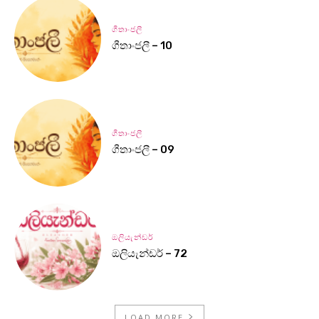
ගීතාංජලී
ගීතාංජලී – 10
ගීතාංජලී
ගීතාංජලී – 09
ඔලියැන්ඩර්
ඔලියැන්ඩර් – 72
LOAD MORE