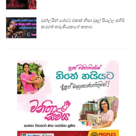
ඔන්ලයින් පේමට් එකක් නිසා මුදල් සියල්ල අහිමි
කරගත් තරුණියකගේ කතාව