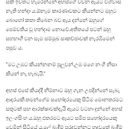
සකී ඉවතට හැරෙන්නේ අහස්ගේ වචන ඇයට විශ්වාස
නැති හන්දා ය.ඕනෑම කාරණාවකට කියන්නට ඔහුට
බොහෝ කතා තිබෙන බව ඇය දන්නේ ඔහුගේ
පෙම්වතිය වූ හන්දාම නොවේ.අතීතයේ පටන් ඔහු
සහභාගී වන සෑම සම්මුඛ සාකච්ඡාවක් නැරඹීමෙන්
පසුව ය.
“මට උඹට කියන්නනම් පුලුවන්.උඹ මගෙ නංගි නිසා
කියන් නෑ හැබැයි.”
අහස් එසේ කියද්දී නිම්නාට ඔහු ගැන උපදින්නේ සැබෑ
ආදරයකි.තමන්ගේම සහෝදරයෙකු සිටීම මොනතරමට
සතුටක් සහ ආරක්ෂාවක්දැයි ඇයට වටහා දුන්නේ අහස්
ඉලංගසිංහ ය.ඔහු එතරමට ඇයට සමීප සහෝදරයෙකු
වෙමින් සිටියේ ය.ලේ බැඳීම් පරදවන්නට හදවතේ බැඳීම්