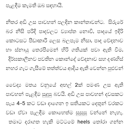
පැළඳීම කැමති ඔබ සඳහායි.
නිතර අඩි උස පාවහන් පලඳින කාන්තාවන්ට. සිරුරේ
බර නිසි පරිදි පාදවලට ව්‍යාප්ත නොවී, පාදයේ ඉදිරි
කොටසට පීඩාකාරී ලෙස බලපෑම නිසා, පාද වේදනාව
හා ස්නායු තෙරපීමෙන් හිරි ගතියක් පවා ඇති වීම,
දීර්ඝකාලීනව පවතින කොන්දේ වේදනාව සහ දණහිස්
නහර ගැට ගැසීමේ තත්ත්වය ආදිය ඇති වෙන්න පුළුවන්
වෛද්‍ය මතය වනුයේ අඟල් 2ක් පමණ උස ඇති
පාවහන් පැළඳීම සුදුසු බවයි. අඩි උස පාවහන් දවසකට
පැය 4-5 කට වඩා දාගෙන ඉ සතියකට දෙතුන් වරකට
වඩා ඒවා පැලඳීම කොහෙත්ම සුසුසු වන්නේ නැහැ.
තමාට දරාගත හැකි මට්ටමේ heels තෝරා ගන්න