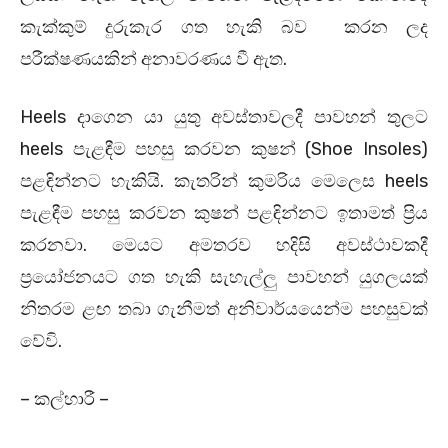
කැක්කුම් දුරුකැර ගත හැකි බව කරන ලද
පරීක්ෂණයකින් අනාවරණය වී ඇත.
Heels දාගෙන යා යුතු අවස්තාවලදී පාවහන් තුලට
heels පැළඳීම පහසු කරවන කුෂන් (Shoe Insoles)
පළඳින්නට හැකියි. කැතරින් කුමරිය මෙලෙස heels
පැළඳීම පහසු කරවන කුෂන් පළඳින්නට ඉතාමත් ප්‍රිය
කරනවා. මෙයට අමතරව හදිසි අවස්ථාවකදී
ප්‍රයෝජනයට ගත හැකි සැහැල්ලු පාවහන් යුගලයක්
නිතරම ළඟ තබා ගැනීමත් අනිවාර්යයෙන්ම පහසුවක්
වේවි.
– කල්හාරී –