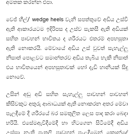
අමතක කරන්න එපා.
වෙජ් හීල්/ wedge heels වැනි සපත්තුවේ අඩිය උස්වී
ඇති ආකාරයටම ඉදිරිපස ද උස්ව සැකසී ඇති අඩියක්
සහිත පාවහන් භාවිතය ද ශරීරයට එතරම් අපහසුතා
ඇති නොකරයි. මේවායේ අඩිය උස් වුවත් සැහැල්ලු
නිසාත් පොළවට සමාන්තරව අඩිය තැබිය හැකි නිසාත්
එය භාවිතයෙන් අපහසුතාවක් හෝ දැඩි හානියක් සිදු
නොවේ.
උසින් අඩු අඩි සහිත සැහැල්ලු පාවහන් පාවහන්
කිසිවකුට අතුරු ආබාධයක් ඇති නොකරන අතර මේවා
පැලඳීමේ දී ශරීරයේ බර සමතුලිත ලෙස පාද කරා බෙදා
හරියි. එසේමඇවිදීමේදී හා හිටගෙන සිටීමේදී අඩිය
උස්සා නැති පැතලි පාවහන් පැළදීමෙන් කොන්දේ