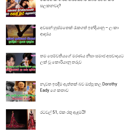
සලකනවද?
අවසන් හුස්මතෙක් රැකගත් ඉන්දියානු – ලංකා
ආදරය
තම පෙම්වතියගේ මරණය නිසා සමාජ අපවාදයට
ලක් වූ කොරියානු තරුව
නැවත ඉපදීම ඇත්තක් බව ඔප්පු කල Dorothy
Eady ගෙ කතාව
රටවල් 51, එක රතු ඇඳුමයි!