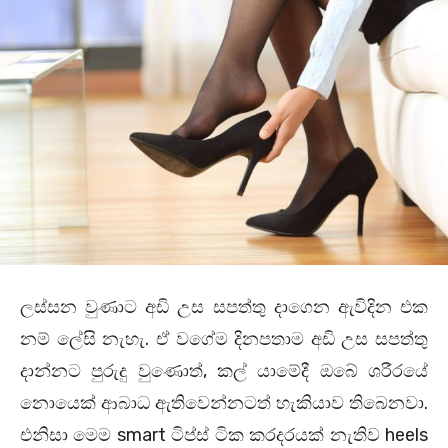
ලස්සන වුණාට අඩි උස සපත්තු දාගෙන ඇවිදින එක
නම් ලේසි නැහැ. ඒ වගේම දිනපතාම අඩි උස සපත්තු
දාන්නට පුරුදු වුණොත්, කල් යාමේදී ඔබේ ශරීරයේ
නොයෙක් ආබාධ ඇතිවෙන්නටත් හැකියාව තිබෙනවා.
එනිසා මෙම smart ටිප්ස් ටික කරදරයක් නැතිව heels