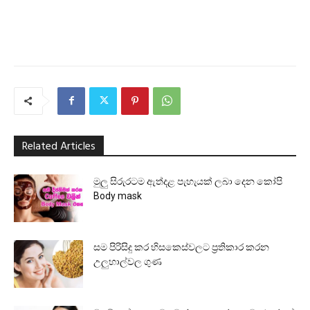
Related Articles
මුලු සිරුරටම ඇත්දළ පැහැයක් ලබා දෙන කෝපි
Body mask
සම පිරිසිදු කර හිසකෙස්වලට ප්‍රතිකාර කරන
උලුහාල්වල ගුණ