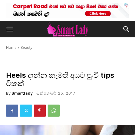
Home
Beauty
Heels දාන්න කැමති අයට පුංචි tips
ටිකක්
By
Smartlady
ඔක්තෝබර් 23, 2017