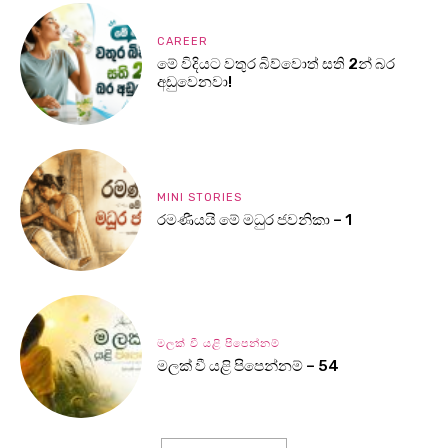
CAREER
මේ විදියට වතුර බිව්වොත් සති 2න් බර
අඩුවෙනවා!
MINI STORIES
රමණීයයි මේ මධුර ජවනිකා – 1
මලක් වී යළි පිපෙන්නම්
මලක් වී යළි පිපෙන්නම් – 54