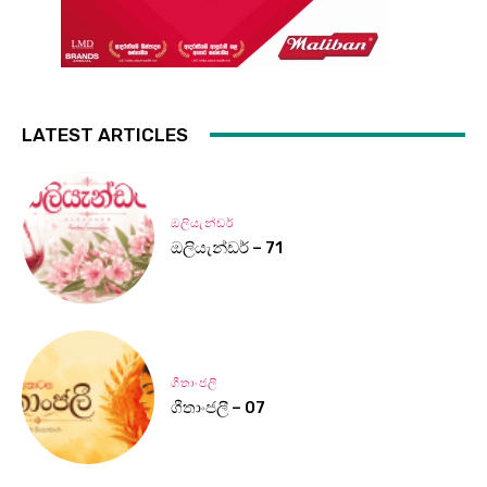
LATEST ARTICLES
ඔලියැන්ඩර්
ඔලියැන්ඩර් – 71
ගීතාංජලී
ගීතාංජලී – 07