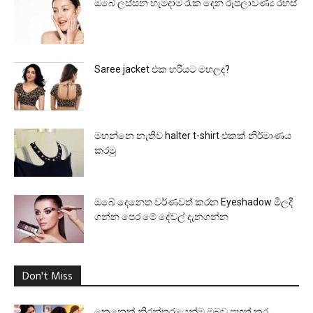
ඔබේ ලස්සන හැමදාම රැක දෙන රූපලාවණ්‍ය රහස්
Saree jacket එක හරියට මහලද?
මහන්නෙ නැතිව halter t-shirt එකක් නිර්මාණය
කරමු
ඔබේ දෙනෙත වර්ණවත් කරන Eyeshadow මිලදී
ගන්න පෙර මේ දේවල් දැනගන්න
Don't Miss
කෙනෙක් නිරන්තරයෙන්ම ඔබව පහත් කර