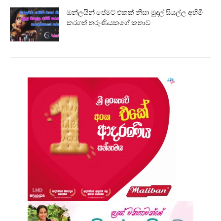
ඔන්ලයින් පේමට් එකක් නිසා මුදල් සියල්ල අහිමි
කරගත් තරුණියකගේ කතාව