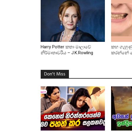
Harry Potter කතා මාලාවේ
කහ ගැහුණු 
නිර්මාතෘවරිය – J.K.Rowling
කරන්නේ 
Don't Miss