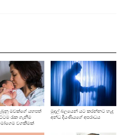
ැබුනු මවක්ගේ යහපත්
මුදල් බලයෙන් යට කරන්නට හැදූ
ට්ටම රැක ගැනීම
අන්ධ දියණියගේ අපරාධය
මෝගෙම වගකීමක්