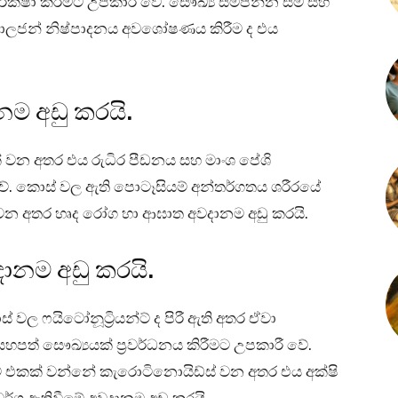
ක්ෂා කිරීමට උපකාරී වේ. සෞඛ්‍ය සම්පන්න සම සහ
කොලජන් නිෂ්පාදනය අවශෝෂණය කිරීම ද එය
ම අඩු කරයි.
ක් වන අතර එය රුධිර පීඩනය සහ මාංශ පේශි
ී වේ. කොස් වල ඇති පොටෑසියම් අන්තර්ගතය ශරීරයේ
 වන අතර හෘද රෝග හා ආඝාත අවදානම අඩු කරයි.
දානම අඩු කරයි.
ල ෆයිටෝනූට්‍රියන්ට් ද පිරී ඇති අතර ඒවා
 සෞඛ්‍යයක් ප්‍රවර්ධනය කිරීමට උපකාරී වේ.
්ට් එකක් වන්නේ කැරොටිනොයිඩ්ස් වන අතර එය අක්ෂි