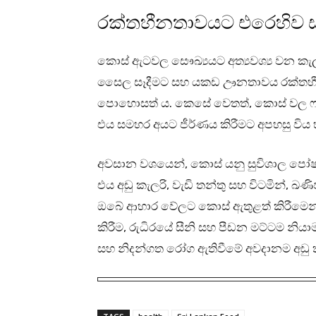
රක්තහීනතාවයට එරෙහිව ස
කොස් ඇටවල සෞඛ්‍යයට අත්‍යවශ්‍ය වන කැල්ස
සෛල සෑදීමට සහ යකඩ ඌනතාවය රක්තහීනත
පොහොසත් ය. කෙසේ වෙතත්, කොස් වල ෆෲක්
එය සමහර අයට ජීර්ණය කිරීමට අපහසු විය හ
අවසාන වශයෙන්, කොස් යනු සුවිශාල පෝෂණ
එය අඩු කැලරි, වැඩි තන්තු සහ විටමින්, ඛ
ඔබේ ආහාර වේලට කොස් ඇතුළත් කිරීමෙන් ආහාර
කිරීම, රුධිරයේ සීනි සහ පීඩන මට්ටම නියාම
සහ නිදන්ගත රෝග ඇතිවීමේ අවදානම අඩු කිරී