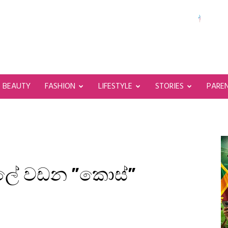
BEAUTY
FASHION
LIFESTYLE
STORIES
PARE
ේ ලේ වඩන ”කොස්”