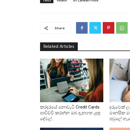
TAGS
health
Sri Lankan Food
Share
Related Articles
කරදරයේ නොවැටී Credit Cards
දරුවෙක් ල
පාවිච්චි කරන්න ඔබ දැනගත යුතු
මානසික ම
දේවල්..
පවුලේ හැ