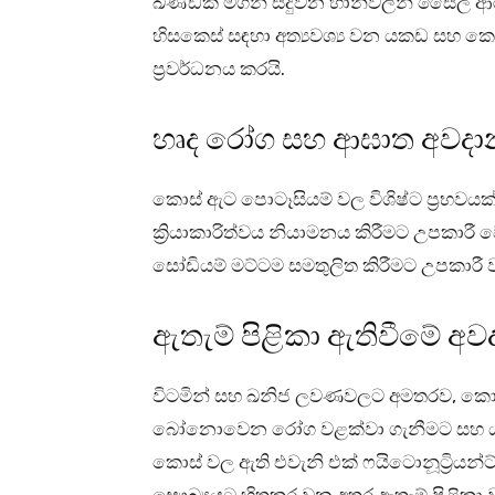
ඛණ්ඩක මගින් සිදුවන හානිවලින් සෛල ආර
හිසකෙස් සඳහා අත්‍යවශ්‍ය වන යකඩ සහ 
ප්‍රවර්ධනය කරයි.
හෘද රෝග සහ ආඝාත අවදාන
කොස් ඇට පොටෑසියම් වල විශිෂ්ට ප්‍රභවය
ක්‍රියාකාරිත්වය නියාමනය කිරීමට උපකාර
සෝඩියම් මට්ටම සමතුලිත කිරීමට උපකාරී
ඇතැම් පිළිකා ඇතිවීමේ අව
විටමින් සහ ඛනිජ ලවණවලට අමතරව, කොස් ව
බෝනොවෙන රෝග වළක්වා ගැනීමට සහ යහපත්
කොස් වල ඇති එවැනි එක් ෆයිටොනූට්‍රියන