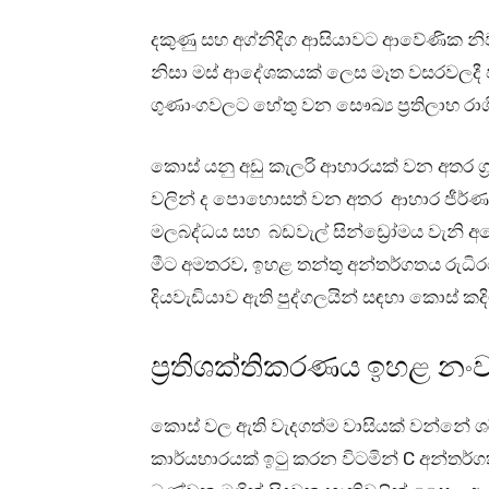
දකුණු සහ අග්නිදිග ආසියාවට ආවේණික න
නිසා මස් ආදේශකයක් ලෙස මෑත වසරවලදී ජ
ගුණාංගවලට හේතු වන සෞඛ්‍ය ප්‍රතිලාභ රාශි
කොස් යනු අඩු කැලරි ආහාරයක් වන අතර ග්‍
වලින් ද පොහොසත් වන අතර ආහාර ජීර්ණයට 
මලබද්ධය සහ බඩවැල් සින්ඩ්‍රෝමය වැනි අ
මීට අමතරව, ඉහළ තන්තු අන්තර්ගතය රුධි
දියවැඩියාව ඇති පුද්ගලයින් සඳහා කොස් කද
ප්‍රතිශක්තිකරණය ඉහළ නංව
කොස් වල ඇති වැදගත්ම වාසියක් වන්නේ ශර
කාර්යභාරයක් ඉටු කරන විටමින් C අන්තර්ගත