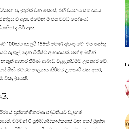
ිවර්තන පලතුරක් වන කොස්, එහි වයනය සහ රසය
නප්‍රිය වී ඇත. එමෙන් ම එය විවිධ පෝෂණ
යකින් ද පිරී ඇත.
රෑම් 100කට කැලරි 155ක් පමණ අඩංගු වේ. එය තන්තු
රුකුල් දෙන විශිෂ්ට ආහාරයක්. තන්තු මගින්
නෙකුත් ආහාර ජීර්ණ ආබාධ වැළැක්වීමට උපකාරී වේ.
L
රයේ සීනි මට්ටම පාලනය කිරීමට උපකාරී වන අතර,
ිම විකල්පයකි.
යි.
ීරයේ ප්‍රතිශක්තිකරණ පද්ධතියට වැදගත්
යයි. විටමින් C ප්‍රතිඔක්සිකාරකයක් වන අතර මුක්ත