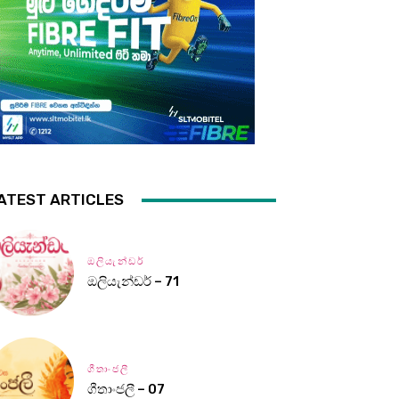
ATEST ARTICLES
ඔලියැන්ඩර්
ඔලියැන්ඩර් – 71
ගීතාංජලී
ගීතාංජලී – 07