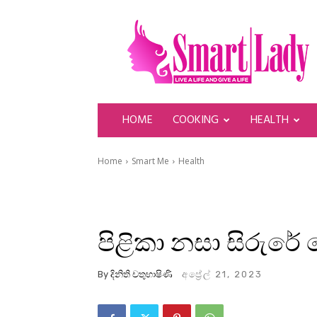
SmartLady
HOME
COOKING
HEALTH
Home
Smart Me
Health
පිළිකා නසා සිරුර
By
දිනිති චතුභාෂිණි
අප්‍රේල් 21, 2023