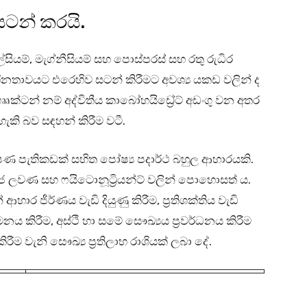
ටන් කරයි.
ියම්, මැග්නීසියම් සහ පොස්පරස් සහ රතු රුධිර
ාවයට එරෙහිව සටන් කිරීමට අවශ්‍ය යකඩ වලින් ද
ටන් නම් අද්විතීය කාබෝහයිඩ්‍රේට් අඩංගු වන අතර
ැකි බව සඳහන් කිරීම වටී.
 පැතිකඩක් සහිත පෝෂ්‍ය පදාර්ථ බහුල ආහාරයකි.
ණිජ ලවණ සහ ෆයිටොනූට්‍රියන්ට් වලින් පොහොසත් ය.
 ජීර්ණය වැඩි දියුණු කිරීම, ප්‍රතිශක්තිය වැඩි
නය කිරීම, අස්ථි හා සමේ සෞඛ්‍යය ප්‍රවර්ධනය කිරීම
ම වැනි සෞඛ්‍ය ප්‍රතිලාභ රාශියක් ලබා දේ.