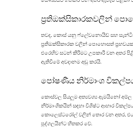
සෞඛ්‍යයට හිතකර වන අතර ඇතැම් පිළිකා ව
ප්‍රතිඔක්සිකාරකවලින් පො
තවද, කොස් යනු ෆ්ලේවනොයිඩ් සහ සැන්ටින
ප්‍රතිඔක්සිකාරක වලින් පොහොසත් ප්‍රභව
එරෙහිව සටන් කිරීමට උපකාරී වන අතර පිළ
ඇතිවීමේ අවදානම අඩු කරයි.
පෝෂණීය නිර්මාංශ විකල්ප
කොස්වල සියලුම අත්‍යවශ්‍ය ඇමයිනෝ අම්
නිර්මාංශිකයින් සඳහා විශිෂ්ට ආහාර විකල්
කොලෙස්ටරෝල් වලින් තොර වන අතර, එය 
පුද්ගලයින්ට හිතකර වේ.