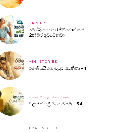
CAREER
මේ විදියට වතුර බිව්වොත් සති
2න් බර අඩුවෙනවා!
MINI STORIES
රමණීයයි මේ මධුර ජවනිකා – 1
මලක් වී යළි පිපෙන්නම්
මලක් වී යළි පිපෙන්නම් – 54
LOAD MORE