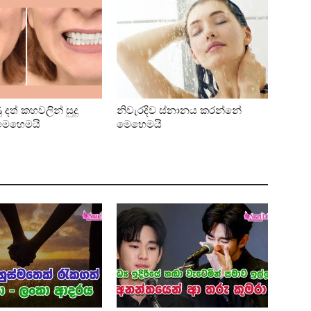
දත් කහවලින් සුදු
නිවැරදිව ස්‌නානය කරන්නේ
මෙහෙමයි
මෙහෙමයි