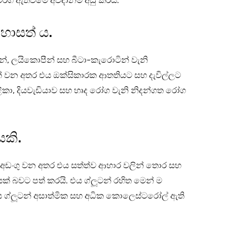
ර්ග ඇතිවීමේ අවදානම අඩු කරයි.
හොසත් ය.
්, ලයිකොපීන් සහ බීටා-කැරොටින් වැනි
යක් වන අතර එය ඔක්සිකාරක ආතතියට සහ දැවිල්ලට
ිකා, දියවැඩියාව සහ හෘද රෝග වැනි නිදන්ගත රෝග
යකි.
ල අඩංගු වන අතර එය සත්ත්ව ආහාර වලින් තොර සහ
පයක් බවට පත් කරයි. එය ග්ලූටන් රහිත මෙන් ම
ග්ලූටන් අසාත්මික සහ අධික කොලෙස්ටරෝල් ඇති