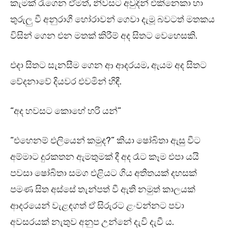
කැමක් රැගෙන ඒමත්, නිවසට අවුදින් එකිනෙකා හා
තුරුලු වී අනුරාගී හෝරාවන් ගෙවා දැමූ බවටත් මතකය
විසින් ගෙන එන මතක් කිරීම් අද සිතට වෙහෙසකි.
එදා සිතට සැනසීම ගෙන ආ ආදරයම, ඇයම අද සිතට
වේදනාවේ දියවර එවමින් හිඳී.
“අද හවසට කොහේ හරි යන්”
“එහෙනම් එලියෙන් කමුද?” කියා ෂෝබිතා ඇසු වීට
අම්මාට දුරකතන ඇමතුමක් දී අද රෑට කෑම එපා යයි
පවසා ෂෝබිතා සමග එළියට ගිය අතීතයක් දහසක්
පමණ සිත අස්සේ තැන්පත් වී ඇති නමුත් කාලයක්
ආදරයෙන් වැළඳගත් ඒ සිරුරට ළංවන්නට පවා
අවසරයක් නැතුව අනුප උන්නේ දැවි දැවී ය.