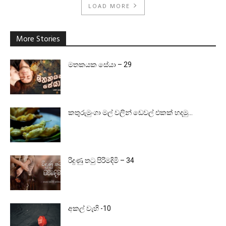
LOAD MORE
More Stories
මතකයක සේයා – 29
කතුරුමුංගා මල් වලින් ඩෙවල් එකක් හදමු…
රිදුණු තටු පිරිමදිමි – 34
අකල් වැහි -10