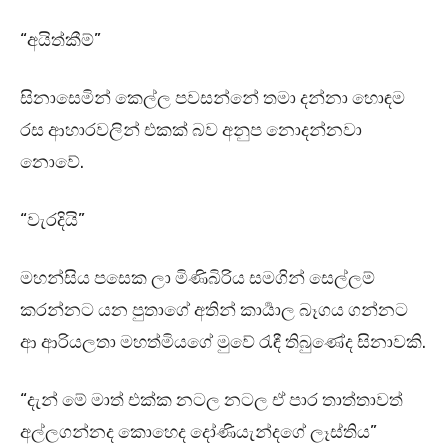
“අයිත්කීම්”
සිනාසෙමින් කෙල්ල පවසන්නේ තමා දන්නා හොඳම
රස ආහාරවලින් එකක් බව අනුප නොදන්නවා
නොවේ.
“වැරදියි”
මහන්සිය පසෙක ලා මිණිබිරිය සමගින් සෙල්ලම්
කරන්නට යන පුතාගේ අතින් කාර්‍යාල බෑගය ගන්නට
ආ ආරියලතා මහත්මියගේ මුවේ රැඳී තිබුණේද සිනාවකි.
“දැන් මේ මාත් එක්ක නටල නටල ඒ පාර තාත්තාවත්
අල්ලගන්නද කොහෙද දෝණියැන්දගේ ලෑස්තිය”