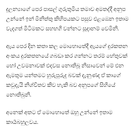
දුලන්‍යාගේ පෙර පාසල් ගුරුතුමිය තමාව අමතද්දී අනුප
උන්නේ ඉන් මිනිත්තු කිහිපයකට පසුව එළඹෙන ඉතාම
වැදගත් මීටිමකට සහභගි වන්නට සූදානම් වෙමිනි.
ඇය පෙර දින කතා කල මොහොතේදී ඇයගේ දුරකතන
අංකය දුරකතනයේ ගබඩා කර ගන්නට තරම් හේතුවක්
හෝ උවමනාවක් එදවස නොතිබූ නිසාවෙන් මේ එන
ඇමතුම යන්තමට හුරුපුරුදු බවක් දැනුණද ඒ කාගේ
කවුදැයි නිශ්චිතව කිව හැකි බව අනුපගේ සිහියේ
නොතිබුනි.
අනෙක් අතට ඒ මොහොතේ ඔහු උන්නේ ඉතාම
කාර්‍යබහුලවය.