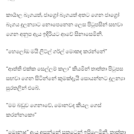
කාර්‍යාල බෑගයත්, ජාග්‍රෝ බෑගයත් අතට ගෙන ජාග්‍රෝ
බෑගය දුලන්‍යාට නොපෙනෙන ලෙස පිටුපසින් සඟවා
ගෙන අනුප ඇය ඉදිරියට ආවේ සිනාසෙමිනි.
“හෙලෝඔ මයි ලිට්ල් ගර්ල් මොකද කරන්නේ”
“ආත්ති එක්ක සෙල්ලම් කලා” කියමින් තාත්තා පිටුපස
සඟවා ගෙන සිටින්නේ කුමක්දැයි සොයන්නට දුලන්‍යා
සුරතලින් එබේ.
“මම බඩුව ගෙනාවේ, මොනවද කියල ගෙස්
කරන්නකො”
“මොනාද” ඇය අසන්නේ සතුටෙන් ඉපිලෙමිනි. තාත්තා