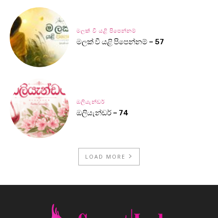
මලක් වී යළි පිපෙන්නම්
මලක් වී යළි පිපෙන්නම් – 57
ඔලියැන්ඩර්
ඔලියැන්ඩර් – 74
LOAD MORE