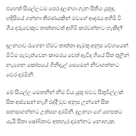
එහෙත් සියල්ලටම පෙර දුලන්‍යා ගැන සිතිය යුතුද.
හදිසියේ ගන්නා තීරණයකින් මවගේ ආදරය අහිමි වී
ගිය දරුවෙකුට තාත්තාවත් අහිමි කරවන්නට හැකිද?
දුලන්‍යාව රැගෙන ඒමට තාත්තා ඇමතු අනුප වේගයෙන්
මීටිම පැවැත්වෙන කාමරය වෙත් ඇවිද ගියේ සිත තුලින්
නැගෙන කෝපයේ ගිනිදැල් සෙමෙන් නිවාගන්නට
වෙර දරමිනි.
මේ සියල්ල මෙතනින් නිම විය යුතු බවට සිතුවිල්ලක්
සිත අස්සෙන් නැගී එද්දී වුව අනුප උන්නේ සිත
සනසාගන්නට උත්සහ දරමිනි. දුලන්‍යා ගේ යහපතට
යැයි සිතා ෂෝබිතාව අතහැර දමන්නට නොහැක.