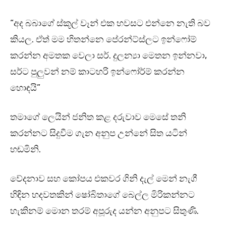
“අද බබාගේ ස්කූල් වෑන් එක හවසට එන්නෙ නැති බව
කියල. ඒත් මම හිතන්නෙ පේරන්ට්ස්ලට ඉන්ෆෝම්
කරන්න අමතක වෙලා සර්. දුලන්‍යා මෙතන ඉන්නවා,
සර්ට පුලුවන් නම් කාටහරි ඉන්ෆෝර්ම් කරන්න
හොඳයි”
තමාගේ ලෙයින් ජනිත කළ දරුවාව මෙසේ තනි
කරන්නට සිදුවීම ගැන අනුප උන්නේ සිත යටින්
හඬමිනි.
වේදනාව සහ කෝපය එකවර ගිනි දැල් මෙන් නැගී
හිඳින හදවතකින් ෂෝබිතාගේ බෙල්ල මිරිකන්නට
හැකිනම් මොන තරම් අපූරුද යන්න අනුපට සිතුණි.