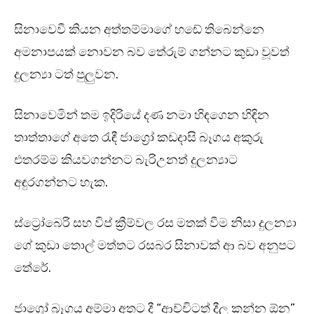
සිනාවෙවී කියන අත්තම්මාගේ හඬේ තිබෙන්නෙ
අමනාපයක් නොවන බව තේරුම් ගන්නට කුඩා වූවත්
දුලන්‍යා ටත් පුලුවන.
සිනාවෙමින් තම ඉදිරියේ දණ නමා හිඳගෙන හිඳින
තාත්තාගේ අතෙ රැඳී ජාග්‍රෝ කඩදාසි බෑගය අකුරු
එතරම්ම කියවගන්නට බැරිඋනත් දුලන්‍යාට
අඳුරගන්නට හැක.
ස්ට්‍රෝබෙරි සහ විප් ක්‍රීම්වල රස මතක් වීම නිසා දුලන්‍යා
ගේ කුඩා තොල් මත්තට රසබර සිනාවක් ආ බව අනුපට
තේරේ.
ජාග්‍රෝ බෑගය අම්මා අතට දී “ආච්චිටත් දීල කන්න ඕන”