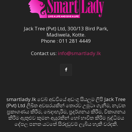
Jack Tree (Pvt) Ltd, 300/13 Bird Park,
Madiwela, Kotte.
Phone : 011 281 4449
Contact us:
info@smartlady.lk
smartlady.lk වෙබ් අඩවියේ අඩංගු සියලුම ලිපි Jack Tree
(Pvt) Ltd ලිඛිත අවසරයකින් තොරව උපුටා ගැනීම, නැවත
ප්‍රකාශණය කිරීම, බෙදාහැරීම, ප්‍රදර්ශනය කිරීම, විකාශනය
කිරීම ඇතුළුව කුමන අයුරකින් හෝ භාවිත කිරීම බුද්ධිමය
දේපල පනත යටතේ සිරදඬුවම් ලැබිය හැකි වරදකි.