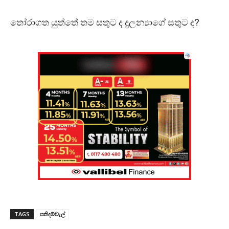
තෝරාගත යුත්තේ තම සතුට ද දුලන්‍යාගේ සතුට ද?
TAGS
පතිදම්වැල්