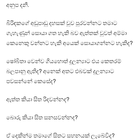
අනුප දනී.
බිරිඳකගේ අඩුපාඩු දහසක් වුව පුරවන්නට තමාට
ගැහැණුන් සොයා ගත හැකි බව ඇත්තක් වුවත් අම්මා
කෙනෙකු වන්නට හැකි අයෙක් සොයාගන්නට හැකිද?
ෂෝබිතා වෙන්ව ගියහොත් දුලන්‍යාට එය කෙතරම්
බලපානු ඇතිද? අනෙක් අතට එබවක් දුලන්‍යාට
පවසන්නේ කෙසේද?
ඇත්ත කියා සිත රිදවන්නද?
බොරු කියා සිත සනසවන්නද?
ඒ දෙකින්ම තමාගේ සිතට සහනයක් ලැබේවිද?