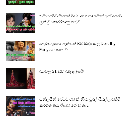
තම පෙම්වතියගේ මරණය නිසා සමාජ අපවාදයට
ලක් වූ කොරියානු තරුව
නැවත ඉපදීම ඇත්තක් බව ඔප්පු කල Dorothy
Eady ගෙ කතාව
රටවල් 51, එක රතු ඇඳුමයි!
ඔන්ලයින් පේමට් එකක් නිසා මුදල් සියල්ල අහිමි
කරගත් තරුණියකගේ කතාව