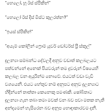
“හෙලෝ, හූ ඊස් ස්පීකින්”
“හෙලෝ ඊස් දිස් මිස්ට කුලරත්න?”
“ඉයස් ස්පීකින්”
“අයෑම් කෝලින් ෆ්‍රොම් යුවර් ඩෝටර්ස් ප්‍රී ස්කූල්”
දුලන්‍යා සම්බන්ධ දේවලදී අනුව වඩාත් කලබලයට
පත්වන්නේ අනෙක් පියවරුන් තම දූවරුන් විෂයෙහි
කලබල වන අයුරින්ම නොවේ. එයටත් වඩා වැඩි
වශයෙනි. එයට හේතුව නම් අනුපට අනුව දුලන්‍යාට
හිඳින්නේ තාත්තා කෙනෙකු පමණකි. ෂෝබිතාට
දුලන්‍යා ගැන තබා තමා මවක් වන බව පවා මතක නැති
අන්දමෙන් හැසිරෙන බව අනුප හොඳාකාරවම දනී.