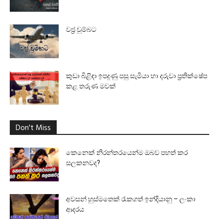
වජ්‍ර චුම්බට
කුඩා බිළිඳා ඉපදුණු පසු සැමියා හා දරුවා ප්‍රතික්ෂේප
කළ තරුණ මවක්
Don't Miss
කෙනෙක් නිරන්තරයෙන්ම ඔබව පහත් කර
සලකනවද?
අවසන් හුස්මතෙක් රැකගත් ඉන්දියානු – ලංකා
ආදරය