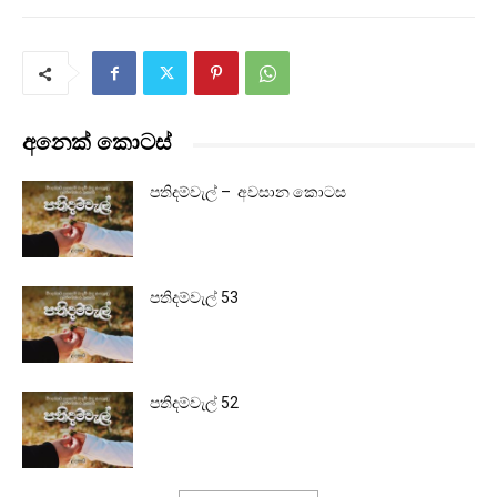
අනෙක් කොටස්
පතිදම්වැල් – අවසාන කොටස
පතිදම්වැල් 53
පතිදම්වැල් 52