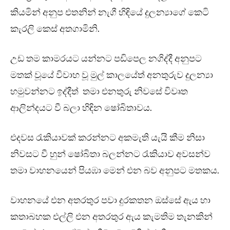
කියමින් අනුප එතනින් නැගී හිඳියේ දුලන්‍යාගේ කෙටි
කැරලි කෙස් අතගාමිනි.
උඩ තම කාමරයට යන්නට පඩිපෙල නගිද්දී අනුපට
මතක් වූයේ විවාහ වූ මුල් කාලයේත් අනතුරුව දුලන්‍යා
හමුවන්නට ඉද්දීත් තමා එනතුරු නිවසේ විවෘත
ආලින්දයට වී බලා හිඳින ෂෝබිතාවය.
එදවස රැකියාවක් කරන්නට අකමැති යැයි කීම නිසා
නිවසට වී හුන් ෂෝබිතා බලන්නට රැකියාව අවසන්ව
තමා වාහනයෙන් පියඹා මෙන් එන බව අනුපට මතකය.
වාහනයේ එන අතරතුර පවා දුරකතන ඔස්සේ ඇය හා
කතාබහක එල්ලි එන අතරතුර ඇය කැමතිම තැනකින්