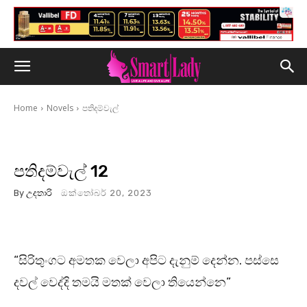
Home
Novels
පතිදම්වැල්
පතිදම්වැල් 12
By
උදතාරි
ඔක්තෝබර් 20, 2023
“සිරිතුංගට අමතක වෙලා අපිට දැනුම් දෙන්න. පස්සෙ
දවල් වෙද්දි තමයි මතක් වෙලා තියෙන්නෙ”