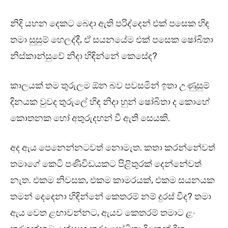
නිදි යහන දෙකට බෙදා ඇති පරිද්දෙන් එක් පසෙක හිඳ
තමා සුසුම් හෙලද්දී, ඒ සයනයේම එක් පසෙක ෂෝබිතා
නිස්කාන්සුවේ නිදා හිඳින්නේ කෙසේද?
කාලයක් තම තුරුලම ඕන බව පවසමින් ඉතා උණුසුම්
දිනයක වුවද තුරුලේ හිඳ නිදා හුන් ෂෝබිතා ද කොහේ
කොතනක හෝ අතුරුදහන් වී ඇති සෙයකි.
අද ඇය පෙනෙන්නටවත් නොමැත. කතා කරන්නේවත්
තමාගේ කෙටි පණිවිඩයකට පිළිතුරක් දෙන්නේවත්
නැත. එකම නිවසක, එකම කාමරයක්, එකම සයනයක
තමන් දෙදෙනා හිඳින්නේ කෙතරම් නම් දුරස් වීද? තමා
ඇය වෙත ළඟාවන්නට, ඇයව කෙතරම් තමාට ළං