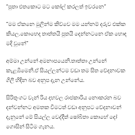
“පුතා එතකොට මට කෝල් කරලත් ඉවරනෙ”
“මම ඒකනෙ මුලින්ම කිව්වෙ මම යන්නම් දරුව එක්ක
කියල.කොහෙද තාත්තයි පුතයි දෙන්නටනෙ ඒක හොඳ
මදි වුනේ”
අම්මා උන්නේ අමනාපයෙනි.තාත්තා උන්නේ
කැළඹීමෙනි.ඒ සියල්ලන්ටම වඩා තම සිත වේදනාවක
ගිලී හිඳින බව අනුප දැන උන්නේය.
සිරිතුංගට වෑන් රිය දහවල රාජකාරිය නොකරන බව
දන්වන්නට අමතක වීමටත් වඩා අනුපට වේදනාවන්
දැනුනේ මේ සියල්ල වෙද්දීත් ෂෝබිතා කොහේ දෝ
ගොසින් සිටීම ගැනය.