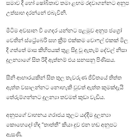
සමාව දී හෝ ෂෝබිතාව තමා ළඟම රඳවාගන්නට අනුප
උත්සාහ දරන්නේ එබැවිනි.
මීටිම අවසාන වී ගෙදර යන්නට පළමුව අනුප ජග්‍රෝ
වෙතින් ස්ට්‍රේබෙරි සහ ක්‍රීම් එක්කම වොෆල් එකක් මිල
දී ගත්තේ මාස කිහිපයක් තුළ සිදු වූ ඇතැම් දේවල් නිසා
දුලන්‍යාගේ සිත රිදී ඇත්නම් එය සනසනු පිණිසය.
සීනි ආහාරයකින් සිත තුල තැවරුණ ජීවිතයේ තිත්ත
ඇත්ත වසාලන්නට නොහැකි වුවත් ඇත්ත කුමක්දැයි
තේරුම්ගන්නට දුලන්‍යා තවමත් කුඩා වැඩිය.
අනුපගේ වාහනය ගරාජය තුලට යද්දීම දුලන්‍යා
කොහෙදෝ හිඳ “තාත්තී” කියා දුව එන හඬ අනුපට
ඇසුණි.