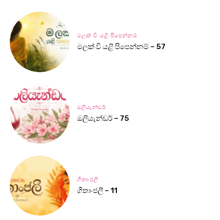
මලක් වී යළි පිපෙන්නම්
මලක් වී යළි පිපෙන්නම් – 57
ඔලියැන්ඩර්
ඔලියැන්ඩර් – 75
ගීතාංජලී
ගීතාංජලී – 11