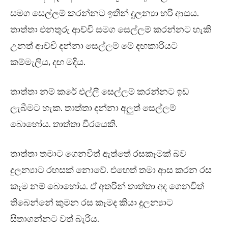
සමග සෙල්ලම් කරන්නට ඉතින් දුලන්‍යා හරි ආසය.
තාත්තා එනතුරු ආච්චි සමග සෙල්ලම් කරන්නට හැකි
උනත් ආච්චි දන්නා සෙල්ලම් මේ දඟකාරියට
කම්මැලිය, දඟ මදිය.
තාත්තා නම් කරේ එල්ලී සෙල්ලම් කරන්නට ඉඩ
ලැබීමට හැක. තාත්තා දන්නා අලුත් සෙල්ලම්
බොහෝය. තාත්තා වීරයෙකි.
තාත්තා තමාට ගෙනවිත් ඇත්තේ රසකෑමක් බව
දුලන්‍යාට රහසක් නොවේ. එහෙත් තමා ආස කරන රස
කෑම නම් බොහෝය. ඒ අතරින් තාත්තා අද ගෙනවිත්
තිබෙන්නේ කුමන රස කෑමද කියා දුලන්‍යාට
සිතාගන්නට වත් බැරිය.