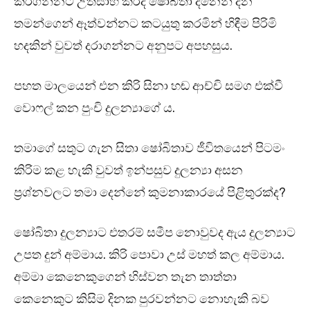
කරගන්නට උත්සාහ කරද ෂෝබිතා දිනෙන් දින
තමන්ගෙන් ඈත්වන්නට කටයුතු කරමින් හිඳීම පිරිමි
හදකින් වුවත් දරාගන්නට අනුපට අපහසුය.
පහත මාලයෙන් එන කිරි සිනා හඬ ආච්චි සමග එක්වී
වොෆල් කන පුංචි දුලන්‍යාගේ ය.
තමාගේ සතුට ගැන සිතා ෂෝබිතාව ජීවිතයෙන් පිටමං
කිරිම කළ හැකි වුවත් ඉන්පසුව දුලන්‍යා අසන
ප්‍රශ්නවලට තමා දෙන්නේ කුමනාකාරයේ පිළිතුරක්ද?
ෂෝබිතා දුලන්‍යාට එතරම් සමීප නොවුවද ඇය දුලන්‍යාට
උපත දුන් අම්මාය. කිරි පොවා උස් මහත් කල අම්මාය.
අම්මා කෙනෙකුගෙන් හිස්වන තැන තාත්තා
කෙනෙකුට කිසිම දිනක පුරවන්නට නොහැකි බව