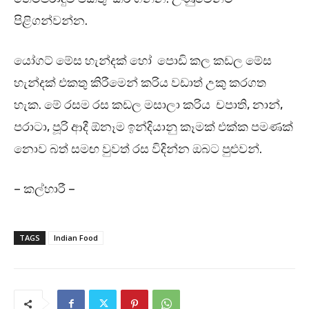
පිළිගන්වන්න.
යෝගට් මේස හැන්දක් හෝ පොඩි කල කඩල මේස
හැන්දක් එකතු කිරීමෙන් කරිය වඩාත් උකු කරගත
හැක. මේ රසම රස කඩල මසාලා කරිය චපාති, නාන්,
පරාටා, පූරි ආදී ඕනෑම ඉන්දියානු කෑමක් එක්ක පමණක්
නොව බත් සමඟ වුවත් රස විදින්න ඔබට පුළුවන්.
– කල්හාරී –
TAGS
Indian Food