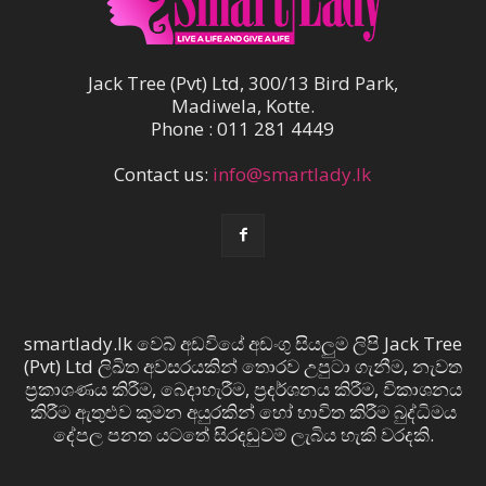
Jack Tree (Pvt) Ltd, 300/13 Bird Park,
Madiwela, Kotte.
Phone : 011 281 4449
Contact us:
info@smartlady.lk
smartlady.lk වෙබ් අඩවියේ අඩංගු සියලුම ලිපි Jack Tree
(Pvt) Ltd ලිඛිත අවසරයකින් තොරව උපුටා ගැනීම, නැවත
ප්‍රකාශණය කිරීම, බෙදාහැරීම, ප්‍රදර්ශනය කිරීම, විකාශනය
කිරීම ඇතුළුව කුමන අයුරකින් හෝ භාවිත කිරීම බුද්ධිමය
දේපල පනත යටතේ සිරදඬුවම් ලැබිය හැකි වරදකි.