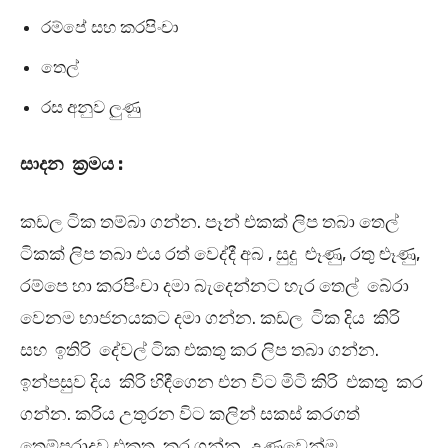
රම්පේ සහ කරපිංචා
තෙල්
රස අනුව ලුණු
සාදන ක්‍රමය :
කඩල ටික තම්බා ගන්න. පෑන් එකක් ලිප තබා තෙල්
ටිකක් ලිප තබා එය රත් වෙද්දී අබ , සුදු ළූණු, රතු ළූණු,
රම්පෙ හා කරපිංචා දමා බැදෙන්නට හැර තෙල් බේරා
වෙනම භාජනයකට දමා ගන්න. කඩල ටික දිය කිරි
සහ ඉතිරි දේවල් ටික එකතු කර ලිප තබා ගන්න.
ඉන්පසුව දිය කිරි හිඳීගෙන එන විට මිටි කිරි එකතු කර
ගන්න. කරිය උතුරන විට කලින් සකස් කරගත්
තෙම්පරාදුව එකතු කර ගන්න. උණුවෙන්ම