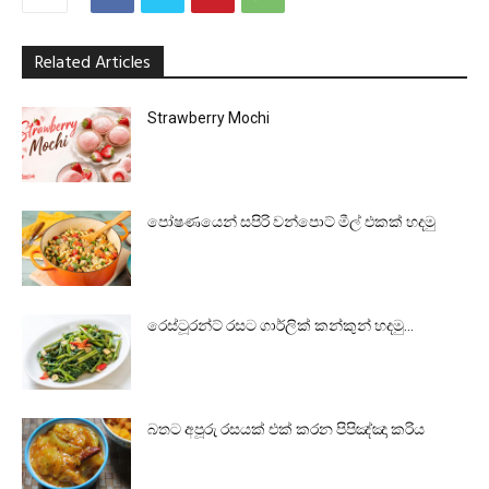
Related Articles
Strawberry Mochi
පෝෂණයෙන් සපිරි වන්පොට් මීල් එකක් හදමු
රෙස්ටූරන්ට් රසට ගාර්ලික් කන්කුන් හදමු…
බතට අපූරු රසයක් එක් කරන පිපිඤ්ඤා කරිය