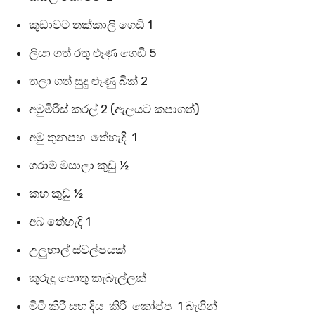
කුඩාවට තක්කාලි ගෙඩි 1
ලියා ගත් රතු ළූණු ගෙඩි 5
තලා ගත් සුදු ළූණු බික් 2
අමුමිරිස් කරල් 2 (ඇලයට කපාගත්)
අමු තුනපහ තේහැදි 1
ගරාම් මසාලා කුඩු ½
කහ කුඩු ½
අබ තේහැදි 1
උලුහාල් ස්වල්පයක්
කුරුඳු පොතු කැබැල්ලක්
මිටි කිරි සහ දිය කිරි කෝප්ප 1 බැගින්