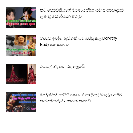
තම පෙම්වතියගේ මරණය නිසා සමාජ අපවාදයට
ලක් වූ කොරියානු තරුව
නැවත ඉපදීම ඇත්තක් බව ඔප්පු කල Dorothy
Eady ගෙ කතාව
රටවල් 51, එක රතු ඇඳුමයි!
ඔන්ලයින් පේමට් එකක් නිසා මුදල් සියල්ල අහිමි
කරගත් තරුණියකගේ කතාව