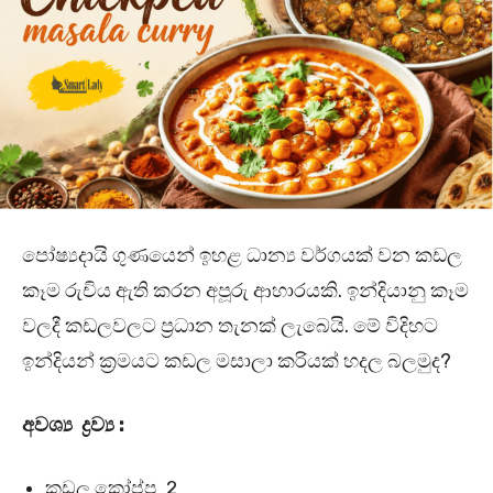
පෝෂ්‍යදායි ගුණයෙන් ඉහළ ධාන්‍ය වර්ගයක් වන කඩල
කෑම රුචිය ඇති කරන අපූරු ආහාරයකි. ඉන්දියානු කෑම
වලදී කඩලවලට ප්‍රධාන තැනක් ලැබෙයි. මේ විදිහට
ඉන්දියන් ක්‍රමයට කඩල මසාලා කරියක් හදල බලමුද?
අවශ්‍ය ද්‍රව්‍ය :
කඩල කෝප්ප 2