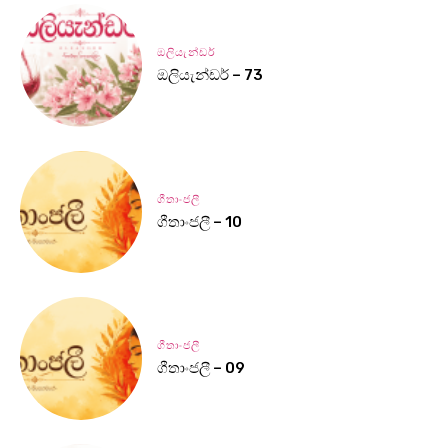
ඔලියැන්ඩර්
ඔලියැන්ඩර් – 73
ගීතාංජලී
ගීතාංජලී – 10
ගීතාංජලී
ගීතාංජලී – 09