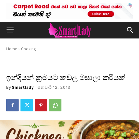
Home
Cooking
ඉන්දියන් ක්‍රමයට කඩල මසාලා කරියක්
By
Smartlady
ජනවාරි 12, 2018