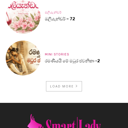
ඔලියැන්ඩර්
ඔලියැන්ඩර් – 72
MINI STORIES
රමණීයයි මේ මධුර ජවනිකා -2
LOAD MORE