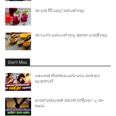
රස ගුණ පිරි වදමල් පානයක් හදමු
රස වගේම ගුණයෙන් ඉහළ තුනපහ ගෙදරදී හදමු.
Don't Miss
කෙනෙක් නිරන්තරයෙන්ම ඔබව පහත් කර
සලකනවද?
අවසන් හුස්මතෙක් රැකගත් ඉන්දියානු – ලංකා
ආදරය