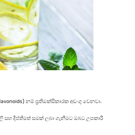
avonoids) නම් ප්‍රතිඔක්සිකාරක අඩංගු වෙනවා.
 සහ දීප්තිමත් සමක් ලබා ගැනීමට ඔබට උපකාරී