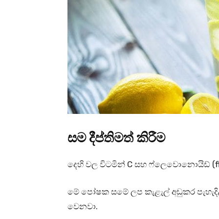
සම දීප්තිමත් කිරීම
දෙහි වල විටමින් C සහ ෆ්ලෙවොනොයිඩ් (fl
මේ පෝෂක සමේ ලප කැළැල් අඩුකර පැහැදිලි
වෙනවා.