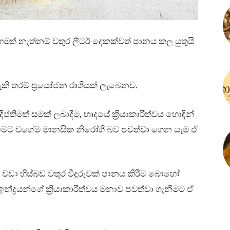
මත් නැත්නම් වතුර ලීටර් දෙකක්වත් පානය කල යුතුයි
ි තරම් ප්‍රයෝජන රාශියක් ලැබෙනව.
දීප්තිමත් සමක් ලබාදීම, හෘදයේ ක්‍රියාකාරීත්වය හොඳින්
සිටීමට වගේම මානසික නිරෝගී බව පවත්වා ගෙන යෑම ඒ
වඩා හිස්බඩ වතුර වීදුරුවක් පානය කිරීම බොහෝ
්ද්‍රයන්ගේ ක්‍රියාකාරීත්වය මනාව පවත්වා ගැනීමට ඒ