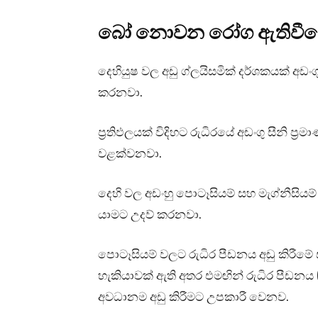
බෝ නොවන රෝග ඇතිවීමේ 
දෙහියුෂ වල අඩු ග්ලයිසමික් දර්ශකයක් අඩං
කරනවා.
ප්‍රතිඵලයක් විදිහට රුධිරයේ අඩංගු සීනි ප්
වළක්වනවා.
දෙහි වල අඩංහු පොටෑසියම් සහ මැග්නීසියම්
යාමට උදව් කරනවා.
පොටෑසියම් වලට රුධිර පීඩනය අඩු කිරීමේ 
හැකියාවක් ඇති අතර එමඟින් රුධිර පීඩනය
අවධානම අඩු කිරීමට උපකාරී වෙනව.