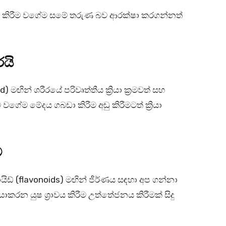
ඳු කිරීම වගේම සමේ තරුණ බව ආරක්ෂා කරගන්නත්
රයි
d) මඟින් ශරීරයේ පරිවෘත්තීය ක්‍රියා ක්‍රමවත් සහ
වගේම මේදය ගබඩා කිරීම අඩු කිරීමටත් ක්‍රියා
ම
් (flavonoids) මඟින් ජීර්ණය සඳහා අප ගන්නා
යාකරන යුෂ ශ්‍රාවය කිරීම උත්තේජනය කිරීමක් සිදු