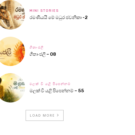
MINI STORIES
රමණීයයි මේ මධුර ජවනිකා -2
ගීතාංජලී
ගීතාංජලී – 08
මලක් වී යළි පිපෙන්නම්
මලක් වී යළි පිපෙන්නම් – 55
LOAD MORE