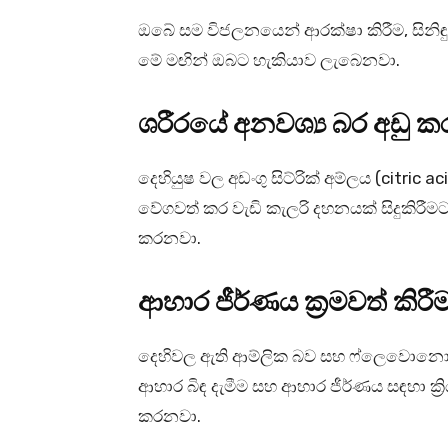
ඔබේ සම විජලනයෙන් ආරක්ෂා කිරීම, සිනි
මේ මඟින් ඔබට හැකියාව ලැබෙනවා.
ශරීරයේ අනවශ්‍ය බර අඩු ක
දෙහියුෂ වල අඩංගු සිට්රික් අම්ලය (citric aci
වේගවත් කර වැඩි කැලරි දහනයක් සිදුකිරීමට 
කරනවා.
ආහාර ජීර්ණය ක්‍රමවත් කිරී
දෙහිවල ඇති ආම්ලික බව සහ ෆ්ලෙවොනොයිඩ
ආහාර බිඳ දැමීම සහ ආහාර ජීර්ණය සඳහා ක්‍රි
කරනවා.