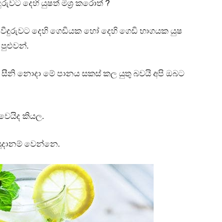
වට දෙහි යුෂත් මිශ්‍ර කරොත් ?
ීදුරුවට දෙහි ගෙඩියක හෝ දෙහි ගෙඩි භාගයක යුෂ
පුළුවන්.
 සීනි නොදා මේ පානය සකස් කල යුතු බවයි අපි ඔබට
වෙයිද කියල.
සූදානම් වෙන්නෙ.