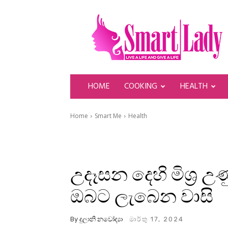
SmartLady
HOME
COOKING
HEALTH
Home
Smart Me
Health
උදෑසන දෙහි මිශ්‍ර 
ඔබට ලැබෙන වාසි
By
දුලානි නවෝද්‍යා
මාර්තු 17, 2024