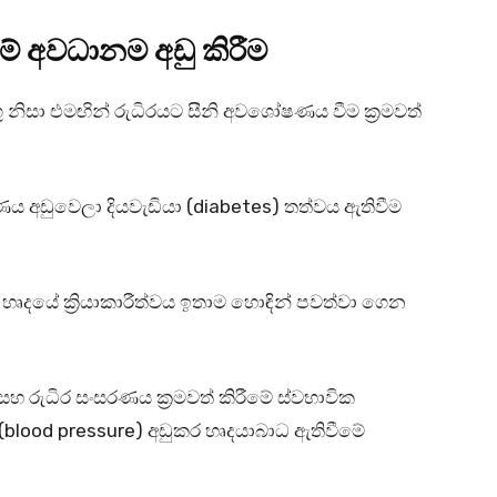
අවධානම අඩු කිරීම
ගු නිසා එමඟින් රුධිරයට සීනි අවශෝෂණය වීම ක්‍රමවත්
‍රමාණය අඩුවෙලා දියවැඩියා (diabetes) තත්වය ඇතිවීම
 හෘදයේ ක්‍රියාකාරීත්වය ඉතාම හොඳින් පවත්වා ගෙන
සහ රුධිර සංසරණය ක්‍රමවත් කිරීමේ ස්වභාවික
 (blood pressure) අඩුකර හෘදයාබාධ ඇතිවීමේ