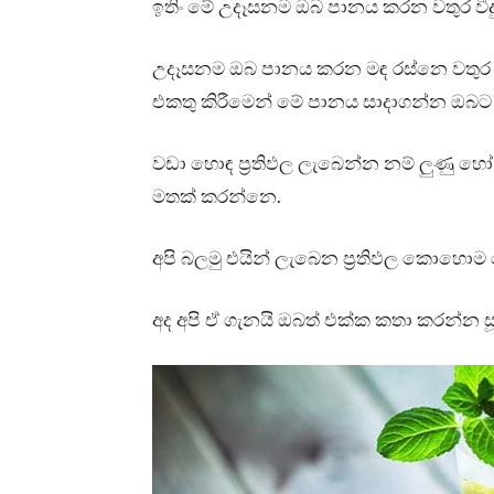
ඉතිං මේ උදෑසනම ඔබ පානය කරන වතුර වීදුරු
උදෑසනම ඔබ පානය කරන මඳ රස්නෙ වතුර ව
එකතු කිරීමෙන් මේ පානය සාදාගන්න ඔබට 
වඩා හොඳ ප්‍රතිඵල ලැබෙන්න නම් ලුණු හෝ
මතක් කරන්නෙ.
අපි බලමු එයින් ලැබෙන ප්‍රතිඵල කොහොම 
අද අපි ඒ ගැනයි ඔබත් එක්ක කතා කරන්න 