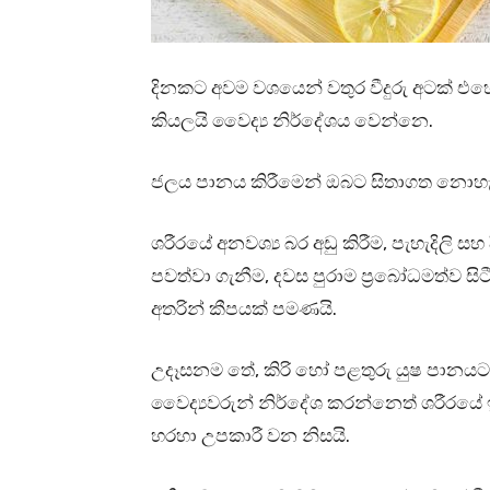
දිනකට අවම වශයෙන් වතුර වීදුරු අටක් එහෙ
කියලයි වෛද්‍ය නිර්දේශය වෙන්නෙ.
ජලය පානය කිරීමෙන් ඔබට සිතාගත නොහැක
ශරීරයේ අනවශ්‍ය බර අඩු කිරීම, පැහැදිලි සහ 
පවත්වා ගැනීම, දවස පුරාම ප්‍රබෝධමත්ව 
අතරින් කීපයක් පමණයි.
උදෑසනම තේ, කිරි හෝ පළතුරු යුෂ පානයට 
වෛද්‍යවරුන් නිර්දේශ කරන්නෙත් ශරීරයේ ඉන
හරහා උපකාරී වන නිසයි.