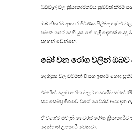
බඩවැල් වල ක්‍රියාකාරීත්වය ක්‍රමවත් කිර
ඔබ නිතරම ආහාර ජීර්ණය පිළිබඳ ගැටළු 
පමණ පෙර දෙහි යුෂ තේ හැඳි දෙකක් යෙදූ මඳ
සඳහන් වෙන්නෙ.
බෝ වන රෝග වලින් ඔබව 
දෙහියුෂ වල විටමින් C සහ ඉතාම හොඳ ප්‍රත
එමඟින් ලෙඩ රෝග වලට එරෙහිව සටන් කිරී
සහ සෙම්ප්‍රතිශ්‍යාව වගේ වෛරස් ආසාදන
ඒ වගේම එවැනි වෛරස් රෝග ක්‍රියාකාරීව 
දෙන්නත් උපකාරී වෙනවා.