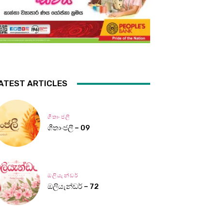
ATEST ARTICLES
ගීතාංජලී
ගීතාංජලී – 09
ඔලියැන්ඩර්
ඔලියැන්ඩර් – 72