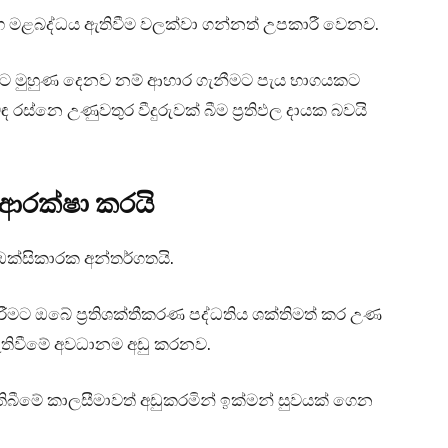
ීම සහ මළබද්ධය ඇතිවීම වලක්වා ගන්නත් උපකාරී වෙනව.
වලට මුහුණ දෙනව නම් ආහාර ගැනීමට පැය භාගයකට
 රස්නෙ උණුවතුර වීදුරුවක් බීම ප්‍රතිඵල දායක බවයි
ආරක්ෂා කරයි
ිඔක්සිකාරක අන්තර්ගතයි.
මට ඔබේ ප්‍රතිශක්තීකරණ පද්ධතිය ශක්තිමත් කර උණ
 ඇතිවීමේ අවධානම අඩු කරනව.
තිබීමේ කාලසීමාවත් අඩුකරමින් ඉක්මන් සුවයක් ගෙන