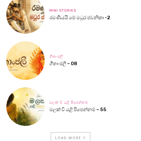
MINI STORIES
රමණීයයි මේ මධුර ජවනිකා -2
ගීතාංජලී
ගීතාංජලී – 08
මලක් වී යළි පිපෙන්නම්
මලක් වී යළි පිපෙන්නම් – 55
LOAD MORE