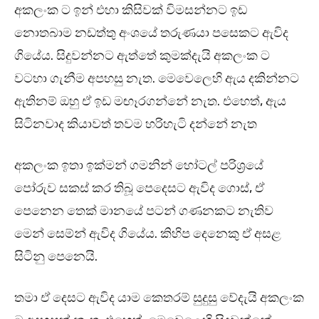
අකලංක ට ඉන් එහා කිසිවක් විමසන්නට ඉඩ
නොතබාම නඩත්තු අංශයේ තරුණයා පසෙකට ඇවිද
ගියේය. සිදුවන්නට ඇත්තේ කුමක්දැයි අකලංක ට
වටහා ගැනීම අපහසු නැත. මෙවෙලෙහි ඇය දකින්නට
ඇතිනම් ඔහු ඒ ඉඩ මඟෑරගන්නේ නැත. එහෙත්, ඇය
සිටිනවාද කියාවත් තවම හරිහැටි දන්නේ නැත
අකලංක ඉතා ඉක්මන් ගමනින් හෝටල් පරිශ්‍රයේ
පෝරුව සකස් කර තිබූ පෙදෙසට ඇවිද ගොස්, ඒ
පෙනෙන තෙක් මානයේ පටන් ගණනකට නැතිව
මෙන් සෙම්න් ඇවිද ගියේය. කිහිප දෙනෙකු ඒ අසළ
සිටිනු පෙනෙයි.
තමා ඒ දෙසට ඇවිද යාම කෙතරම් සුදුසු වේදැයි අකලංක