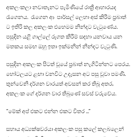
අකලංකලා නවාතැනට පැමිණියේ රාත්‍රී ආහාරයද
රැගෙනය. රැගෙන ආ පාර්සල් ලෙහා අස් කිරීම ප්‍රබාත්
ට ඉතිරි කල අකලංක එහෙමම නින්දට වැටුණේය.
පසුදින යළි ගාල්ලේ රූගත කිරීම් සඳහා යනවාය යන
මතකය සමඟ ඔහු ඉතා ඉක්මනින් නින්දට වැටුණි.
පසුදින අකලංක පිටත් වූයේ ප්‍රබාත් නැගිටින්නට පෙරය.
හෝටලයට ළඟා වනවිට උදෑසන අට පසු වූවා පමණි.
තුන්වෙනි දර්ශන වාරයත් අවසන් කර තිබූ අතර,
අකලංක ගේ දර්ශන වාර තිබුණේ සවස් වරුවේය.
“මේක් අප් එකට එන්න එකට විතර …”
සහාය අධ්‍යක්ෂවරයා අකලංක පසු කලේ කලබලෙන්