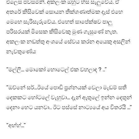
එලෙස පවසමිනි. අකලංක ඔහුට හිස සැලුවේය. ඒ
අතරේ කිසිවෙක් සොයන තීක්ශණාත්මක දෑස් එහෙ
මෙහෙ සැරිසැරුවේය. එහෙත් සාපේක්ෂව පාලු
පරිසරයක් මිසෙක කිසිවෙකු මුණ ගැසුණේ නැත.
අකලංක නඩත්තු අංශයේ සේවය කරන අයෙකු අසලින්
නැවතුණේය
“මල්ලී… මොකෝ හොටෙල් එක වහලාද ? ..”
“ඔව්නේ සර්…ඊයේ පොඩි ප්‍රශ්නයක් වෙලා මැඩම් සති
දෙකකට හෝටලේ වැහුවා… දැන් ඇතුලේ ඉන්න දෙතුන්
දෙනා හෙට යනවා.. ඊට පස්සේ නාට්‍යයේ අය විතරයි …”
“අහ්හ්…”