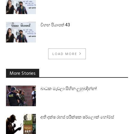
විහඟ පියාපත් 43
LOAD MORE
More Stories
බාධක මැඩලා සිහින ලුහුබඳින්න!
අති දක්ෂ රහස් පරීක්ෂක ෂර්ලොක් හෝම්ස්