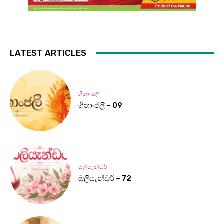
LATEST ARTICLES
ගීතාංජලී
ගීතාංජලී – 09
ඔලියැන්ඩර්
ඔලියැන්ඩර් – 72