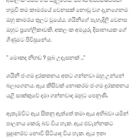
අකලංක එයට හිස සැලුවේය. සහාය අධ්‍යක්ෂවරයා
හමුවී තම කාමරයේ වෙනසක් නොවූ වග දැනගෙනම
ඔහු කාමරය තුලට වූයේය. ශයිනිගේ පැහැදිලි වෙනස
ඔහුට ප්‍රහේලිකාවකි. අකලංක අමයුරු දිසානායක ගේ
ගිණුමට පිවිසුනේය.
” මොකද නිහඬ ? සුබ උදෑසනක් …”
ශයිනි ජංගම දුරකතනය අතට ගන්නවා ඔහු උන්නේ
බලාගෙනය. ඇය කිසිවක් නොකරම ජංගම දුරකතනය
යළි සාක්කුවේ දමා ගන්නවාද ඔහුට පෙනුණි.
ඇතැම්විට ඇය සිතනු ඇත්තේ තමා ඇය අභිබවා යමින්
පාලනය කෙරූ බව විය හැක. ඇය එවැන්නකට
සූදානම්ව නොවී සිටියාද විය හැක. ඇය ඉතා