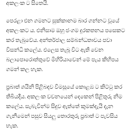
අකලංක ට සිතෙයි.
පෙරළා එන ගමනට සුක්කානම බාර ගන්නට වූයේ
අකලංකට ය. එනිසාම ඔහු ජංගම දුරකතනය පසෙකට
කර තැබුවේය. අන්තර්ජාල සම්බන්ධතාවය පවා
විසන්ධි කලේය. එලෙස තැබූ විට ඇති වෙන
බලාපොරොත්තුවේ මිහිරියාවෙන් මේ පැය කිහිපය
ගමන් කල හැක.
ප්‍රබාත් ශයිනි පිළිබඳව විමසූයේ කොළඹ ට කිට්ටු කර
තිබියදීය. අකලංක වචනයෙන් දෙකෙන් පිළිතුරු නිම
කලේය. සැබැවින්ම සිදුව ඇත්තේ කුමක්දැයි දැන
ගැනීමෙන් පසුව සියලු තොරතුරු ප්‍රබාත් ට පැවසිය
හැක.