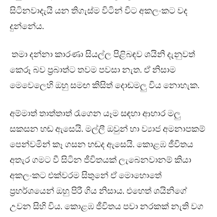
සිටිනවාදැයි යන තිගැස්ම විටින් විට අකලංකට වද
දුන්නේය.
තමා දන්නා කාරණා සියල්ල පිළිබඳව ශයිනි දැනුවත්
කෙරූ බව ප්‍රබාත්ට තවම පවසා නැත. ඒ නිසාම
මෙවෙලෙහි ඔහු සමඟ කිසිත් දොඬමලු විය නොහැක.
අම්මාත් තාත්තාත් රැගෙන යෑම සඳහා ආහාර මලු
සකසන හඬ ඇසෙයි. මල්ලී ඔවුන් හා ව්‍යාජ අමනාපකම්
පෙන්වමින් කෑ ගසන හඬද ඇසෙයි. කොළඹ ජීවිතය
අතැර ගමට වී සිටින ජීවිතයක් ලැබෙනවානම් කියා
අකලංකට එක්වරම සිතුනේ ඒ මොහොතේ
ප්‍රහර්ශයෙන් ඔහු පිරී ගිය නිසාය. එහෙත් ශයිනිගේ
උවන සිහි විය. කොළඹ ජීවිතය පවා නරකක් නැති වග