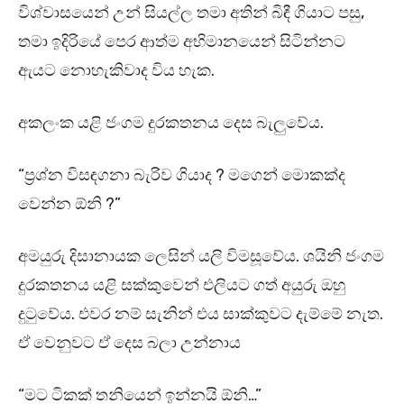
විශ්වාසයෙන් උන් සියල්ල තමා අතින් බිඳී ගියාට පසු,
තමා ඉදිරියේ පෙර ආත්ම අභිමානයෙන් සිටින්නට
ඇයට නොහැකිවාද විය හැක.
අකලංක යළි ජංගම දුරකතනය දෙස බැලුවේය.
“ප්‍රශ්න විසඳගනා බැරිව ගියාද ? මගෙන් මොකක්ද
වෙන්න ඕනි ?”
අමයුරු දිසානායක ලෙසින් යලි විමසූවේය. ශයිනි ජංගම
දුරකතනය යළි සක්කුවෙන් එලියට ගත් අයුරු ඔහු
දුටුවේය. එවර නම් සැනින් එය සාක්කුවට දැම්මේ නැත.
ඒ වෙනුවට ඒ දෙස බලා උන්නාය
“මට ටිකක් තනියෙන් ඉන්නයි ඕනි…”