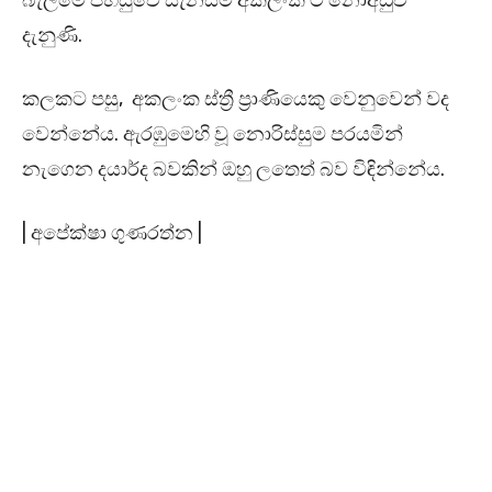
බැලීමේ පහසුවේ සැනසීම අකලංක ට නොඅඩුව
දැනුණි.
කලකට පසු, අකලංක ස්ත්‍රී ප්‍රාණියෙකු වෙනුවෙන් වද
වෙන්නේය. ඇරඹුමෙහි වූ නොරිස්සුම පරයමින්
නැගෙන දයාර්ද බවකින් ඔහු ලතෙත් බව විඳින්නේය.
| අපේක්ෂා ගුණරත්න |