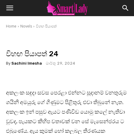
Home
Novels
විහඟ පියාපත්
විහඟ පියාපත් 24
By
Sachini Imesha
මාර්තු 29, 2024
අකලංක සඳුදා සවස පෙරළා එන්නට සූදානම් වනතුරුම
ශයිනි අමයුරු ගේ ගිණුමට පිළිතුරු එවා තිබුනේ නැත.
අකලංක ඉන් පසුව ඇයට පණිවිඩ යොමු කලේ නැතිවා
වුවද, පැයකට කිහිප වතාවක් වන සේ මැසෙන්ජරය ට
එබුණේය. ඇය කුමක් හෝ කලබල තීරණයක