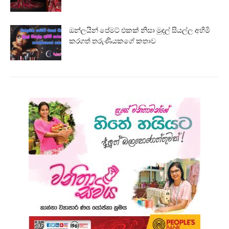
ඔන්ලයින් පේමට් එකක් නිසා මුදල් සියල්ල අහිමි
කරගත් තරුණියකගේ කතාව