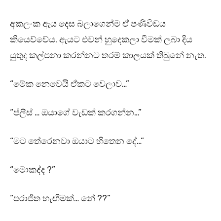
අකලංක ඇය දෙස බලාගෙන්ම ඒ පණිවිඩය
කියෙව්වේය. ඇයට එවන් හුදෙකලා වීමක් ලබා දිය
යුතුද කල්පනා කරන්නට තරම් කාලයක් තිබුනේ නැත.
“මේක නෙවෙයි ඒකට වෙලාව…”
“ප්ලීස් … ඔයාගේ වැඩක් කරගන්න…”
“මට තේරෙනවා ඔයාට හිතෙන දේ…”
“මොකද්ද ?”
“පරාජිත හැඟීමක්… නේ ??”