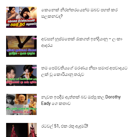
කෙනෙක් නිරන්තරයෙන්ම ඔබව පහත් කර
සලකනවද?
අවසන් හුස්මතෙක් රැකගත් ඉන්දියානු – ලංකා
ආදරය
තම පෙම්වතියගේ මරණය නිසා සමාජ අපවාදයට
ලක් වූ කොරියානු තරුව
නැවත ඉපදීම ඇත්තක් බව ඔප්පු කල Dorothy
Eady ගෙ කතාව
රටවල් 51, එක රතු ඇඳුමයි!