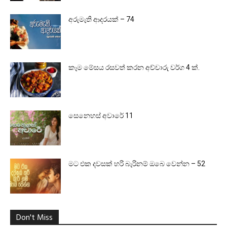
අරුමැති ආදරයක් – 74
කෑම මේසය රසවත් කරන අච්චාරු වර්ග 4 ක්.
සෙනෙහස් අවාරේ 11
මට එක දවසක් හරි බැරිනම් ඔබෙ වෙන්න – 52
Don't Miss