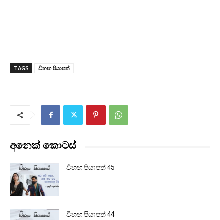
TAGS
විහඟ පියාපත්
අනෙක් කොටස්
විහඟ පියාපත් 45
විහඟ පියාපත් 44