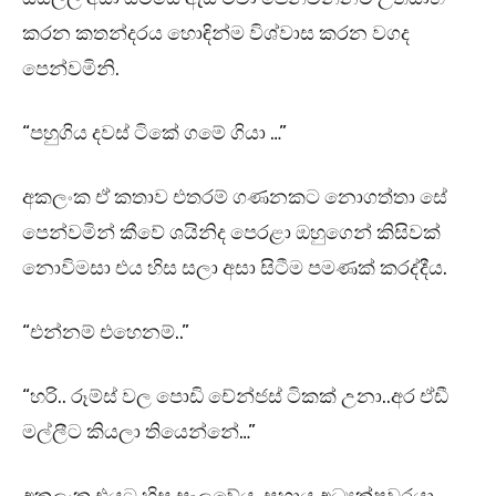
කරන කතන්දරය හොඳින්ම විශ්වාස කරන වගද
පෙන්වමිනි.
“පහුගිය දවස් ටිකේ ගමේ ගියා …”
අකලංක ඒ කතාව එතරම් ගණනකට නොගත්තා සේ
පෙන්වමින් කීවේ ශයිනිද පෙරළා ඔහුගෙන් කිසිවක්
නොවිමසා එය හිස සලා අසා සිටීම පමණක් කරද්දීය.
“එන්නම් එහෙනම්..”
“හරි.. රූම්ස් වල පොඩි චේන්ජස් ටිකක් උනා..අර ඒඩී
මල්ලීට කියලා තියෙන්නේ…”