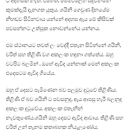
ට අදහසක් නැත. එහෙත්, මෙවෙලෙහි සිදුවන්නේ
කුමක්දැයි දැනගත යුතුය. ශයිනි ගෙවුණ දිනයේම
නිහඬව සිටිනවාය යන්නේ අදහස ඇය මේ කිසිවක්
පවසන්නට උත්සුක නොවන්නේය යන්නය.
එම ස්ථානයට තවත් ලං වෙද්දී එතැන සිටින්නේ ශයිනි,
චරිත් සහ තිළිණි වග අකලංක හඳුනා ගත්තේය. ඔහු
වටපිට බලමින් , ඔහේ ඇවිද යන්නාක් මෙන් අකලංක
එදෙසටම ඇවිද ගියේය.
ඔහු ඒ දෙසට පැමිණෙන බව පලමුව දුටුවේ තිළිණිය.
තිළිණි ඒ බව ශයිනි ට පවසනුද, ඇය ආපසු හැරී බලනුද
අකලංක දුටුවේය. අකලංක එතැනින්
නැවතුණේය.ශයිනි ඔහු දෙසට ඇවිද ආවාය. තිළිණි සහ
චරිත් උන් තැනම කතාබහක නියැලුණෝය.