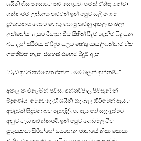
ශයිනි හිස පසෙකට කර සොළවා යමක් ඒත්තු ගන්වා
ගන්නටම උත්සාහ කරම්න් ඉන් පසුව යලි ජංගම
දුරකතනය දෙසට නෙතු යොමු කරනු අකලංක බලා
උන්නේය. ඇයට රිදෙන විට සිහින් රිදුම් තැනීම සිදු වන
බව දැන් ස්ථිරය. ඒ රිදුම් වලට හේතු පාඨ ලියන්නට හිත
ශක්තිමත් නැත. එහෙත් එහෙම රිදුම් ඇත.
“වැඩ ඉවර කරගෙන එන්න.. මම බලන් ඉන්නම්…”
අකලංක එලෙසින් පවසා අන්තර්ජාල පිවිසුමෙන්
මිදුණේය. මෙවෙලෙහි ශයිනි කලබල කිරීමෙන් ඇයට
අවැඩක් සිදුවන බව පැහැදිලි ය. ඇය ගේ සැලැස්මට
අනුව වැඩ කරන්නටදී, ඉන් පසුව දොඬමලු වීම
යුතුය.තමා සිටින්නේ පෙනෙන මානයේ නිසා සොයා