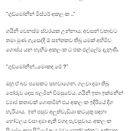
“ගුඩ්මෝනින් මිස්ටර් අකලංක …”
ශයිනි වෙනස්ම ස්වරයක උන්නාය. අවසන් වතාවට
තමා මුණ ගැසෙද්දි ඕ සන්තකව තිබූ යමක් අහිමිව
ගොස්ය යන හැඟීම අකලංක ට එක එල්ලේම දැනුණි.
“ගුඩ්මෝනින්…මොකද මේ ?”
ඔහු ඒ බව පසෙකට සඟවාගෙන, ගලවා දමා තිබූ
පෝරුව දෙස බලමින් විමසුවේය. ශයිනි ඉතා ඉක්මනින්
ව්‍යාජ කතාවක් ගොතමින් එය අකලංක ඉදිරියේ දිග
හැරියාය. ඉන් පසුව අලුත්වැඩියා කටයුතු සඳහා
හෝටලය වසා දමා ඇති වගද පැවසුවාය. අකලංක
සියල්ල අසා සිටියේ ඇය මවා පෙන්වන්නට උත්සාහ