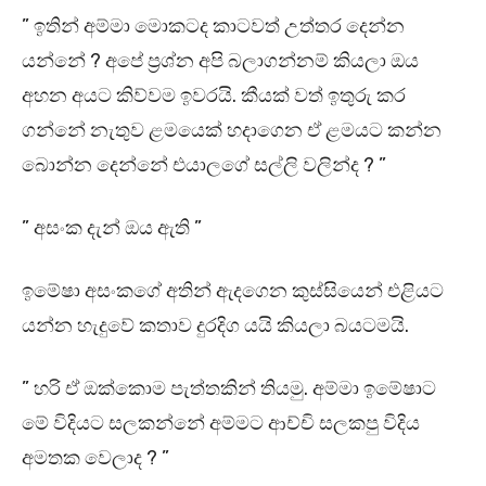
” ඉතින් අම්මා මොකටද කාටවත් උත්තර දෙන්න
යන්නේ ? අපේ ප්‍රශ්න අපි බලාගන්නම් කියලා ඔය
අහන අයට කිව්වම ඉවරයි. කීයක් වත් ඉතුරු කර
ගන්නේ නැතුව ළමයෙක් හදාගෙන ඒ ළමයට කන්න
බොන්න දෙන්නේ එයාලගේ සල්ලි වලින්ද ? ”
” අසංක දැන් ඔය ඇති ”
ඉමේෂා අසංකගේ අතින් ඇදගෙන කුස්සියෙන් එළියට
යන්න හැදුවේ කතාව දුරදිග යයි කියලා බයටමයි.
” හරි ඒ ඔක්කොම පැත්තකින් තියමු. අම්මා ඉමේෂාට
මේ විදියට සලකන්නේ අම්මට ආච්චි සලකපු විදිය
අමතක වෙලාද ? ”