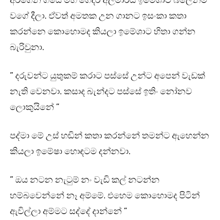
අරගෙන ගියේ මහ ගෙදර අල්මාරිය ඉමේශාට බලෙන්ම
වගේ දීලා. ඒවත් අමතක උන ගානට ඉසංකා කතා
කරන්නෙ කොහොමද කියලා ඉමේශාට හිතා ගන්න
බැරිවුනා.
” දරුවන්ට යුතුකම් කරාට පස්සේ උන්ට අපෙන් වැඩක්
නැති වෙනවා. කසාද බැන්දට පස්සේ ඉතිං නෝනව
ලොකුයිනේ ”
පද්මා මේ උස් හඬින් කතා කරන්නේ තමන්ට ඇහෙන්න
කියලා ඉමේෂා හොඳටම දන්නවා.
” ඔය නටන නැටුම් නං වැඩි කල් නටන්න
හම්බවෙන්නේ නෑ අම්මේ. එහෙම කොහොමද පිටින්
ඇවිල්ලා අම්මට සද්දේ දාන්නේ ”