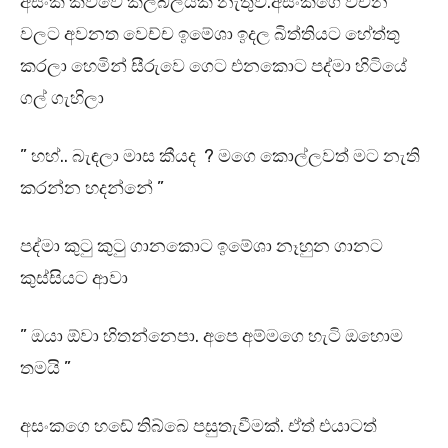
අසංක කිව්වේ කලබලයක් නැතුව.අසංකගෙ වචන
වලට අවනත වෙච්ච ඉමේශා ඉදල බිත්තියට හේත්තු
කරලා හෙමින් සීරුවෙ ගෙට එනකොට පද්මා හිටියේ
ගල් ගැහිලා
” හහ්.. බැඳලා මාස කීයද ? මගෙ කොල්ලවත් මට නැති
කරන්න හදන්නේ ”
පද්මා කුටු කුටු ගානකොට ඉමේශා නෑහුන ගානට
කුස්සියට ආවා
” ඔයා ඕවා හිතන්නෙපා. අපෙ අම්මගෙ හැටි ඔහොම
තමයි ”
අසංකගෙ හඬේ තිබ්බෙ පසුතැවීමක්. ඒත් එයාටත්