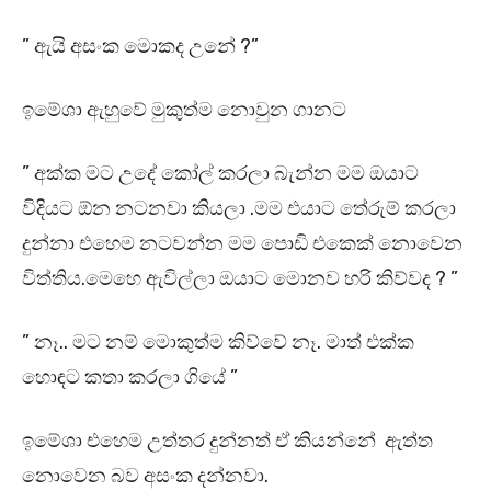
” ඇයි අසංක මොකද උනේ ?”
ඉමේශා ඇහුවේ මුකුත්ම නොවුන ගානට
” අක්ක මට උදේ කෝල් කරලා බැන්න මම ඔයාට
විදියට ඕන නටනවා කියලා .මම එයාට තේරුම් කරලා
දුන්නා එහෙම නටවන්න මම පොඩි එකෙක් නොවෙන
විත්තිය.මෙහෙ ඇවිල්ලා ඔයාට මොනව හරි කිව්වද ? ”
” නෑ.. මට නම් මොකුත්ම කිව්වේ නෑ. මාත් එක්ක
හොඳට කතා කරලා ගියේ ”
ඉමේශා එහෙම උත්තර දුන්නත් ඒ කියන්නේ ඇත්ත
නොවෙන බව අසංක දන්නවා.