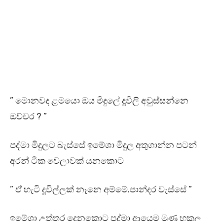
” මොනවද ළමයො ඔය මිදුලේ දූවිලි අවුස්සන්නෙ
ඔච්චර ? ”
පද්මා මිදුලට බැස්සේ ඉමේශා මිදුල අතුගාන්න පටන්
අරන් ටික වෙලාවක් යනකොට
” ඒ හැටි දූවිල්ලක් නෑනෙ අම්මේ.පාන්දර වැස්සේ ”
ඉමේශා උත්තර දෙනකොට පද්මා ආයෙම මූණ හකුල