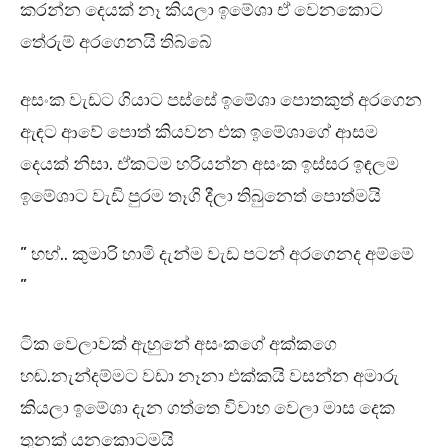
කරන්න දෙයක් නෑ කියලා ඉමේශා ඒ වෙනකොට
තේරුම් අරගෙනයි තිබ්බේ
අසංක වැඩට ගියාට පස්සේ ඉමේශා පොතකුත් අරගෙන
ඇඳට ආවේ පොත් කියවන එක ඉමේශාගේ ආසම
දෙයක් නිසා. ඒකටම හරියන්න අසංක ඉස්සර ඉඳලම
ඉමේශාට වැඩි පුරම තෑගි දීලා තිබුනෙත් පොත්මයි
” හහ්.. කුමාරි හාමි දැන්ම වැඩ පටන් අරගෙනද අම්මේ
”
ටික වෙලාවක් ඇහුනේ අසංකගේ අක්කගෙ
හඬ.නැන්දම්මට වඩා නෑනා එක්කයි වසන්න අමාරු
කියලා ඉමේශා දැන ගත්තෙ විවාහ වෙලා මාස දෙක
තුනක් යනකොටමයි