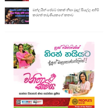
ඔන්ලයින් පේමට් එකක් නිසා මුදල් සියල්ල අහිමි
කරගත් තරුණියකගේ කතාව