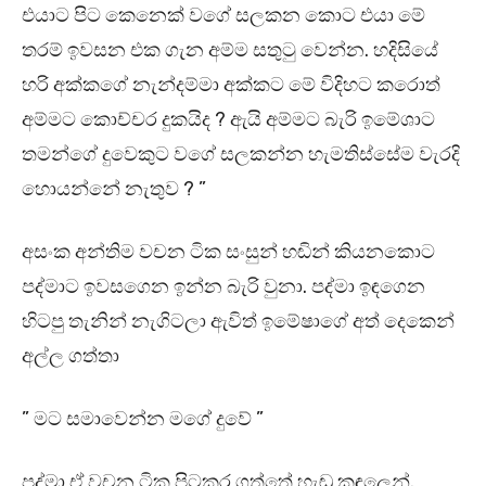
එයාට පිට කෙනෙක් වගේ සලකන කොට එයා මේ
තරම් ඉවසන එක ගැන අම්ම සතුටු වෙන්න. හදිසියේ
හරි අක්කගේ නැන්දම්මා අක්කට මේ විදිහට කරොත්
අම්මට කොච්චර දුකයිද ? ඇයි අම්මට බැරි ඉමේශාට
තමන්ගේ දුවෙකුට වගේ සලකන්න හැමතිස්සේම වැරදි
හොයන්නේ නැතුව ? ”
අසංක අන්තිම වචන ටික සංසුන් හඬින් කියනකොට
පද්මාට ඉවසගෙන ඉන්න බැරි වුනා. පද්මා ඉඳගෙන
හිටපු තැනින් නැගිටලා ඇවිත් ඉමේෂාගේ අත් දෙකෙන්
අල්ල ගත්තා
” මට සමාවෙන්න මගේ දුවේ ”
පද්මා ඒ වචන ටික පිටකර ගත්තේ හැඬූ කඳුලෙන්.