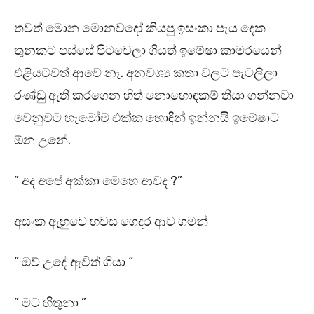
තවත් මොන මොනවදෝ කියපු ඉසංකා පැය දෙක
තුනකට පස්සේ පිටවෙලා ගියත් ඉමේෂා කාමරයෙන්
එළියටවත් ආවේ නෑ. අනවශ්‍ය කතා වලට පැටලිලා
රණ්ඩු ඇති කරගෙන හිත් නොහොඳකම් තියා ගන්නවා
වෙනුවට හැමෝම එක්ක හොඳින් ඉන්නයි ඉමේෂාට
ඕන උනේ.
” අද අපේ අක්කා මෙහෙ ආවද ?”
අසංක ඇහුවෙ හවස ගෙදර ආව ගමන්
” ඔව් උදේ ඇවිත් ගියා “
” මට හිතුනා ”