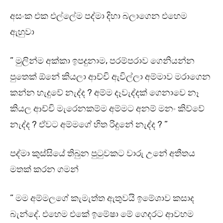
අසංක එක එල්ලේම පද්මා දිහා බලාගෙන එහෙම
ඇහුවා
” මුලින්ම අක්කා ඉපදුනාම, පරම්පරාව ගෙනියන්න
පුතෙක් ඕනේ කියලා ආච්චි ඇවිල්ලා අම්මාව මරාගෙන
කන්න හැදුවේ නැද්ද ? අම්ම දෑවැද්දක් ගෙනාවෙ නෑ
කියල ආච්චි මැරෙනකම්ම අම්මට අනම් මනං කිව්වේ
නැද්ද ? ඒවට අම්මගේ හිත රිදුනේ නැද්ද ? ”
පද්මා කුස්සියේ තිබුන පුටුවකට වාරු උනේ අතීතය
මතක් කරන ගමන්
” මම අම්මලගේ කැමැත්ත ඇතුවයි ඉමේශාව කසාද
බැන්දේ. එහෙම එකේ ඉමේෂා මේ ගෙදරට ආවහම