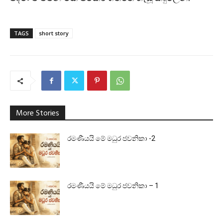
TAGS
short story
More Stories
රමණීයයි මේ මධුර ජවනිකා -2
රමණීයයි මේ මධුර ජවනිකා – 1