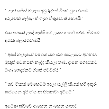
” දැන් ඉතින් බැඳලා අවුරුද්දක් විතර වුන එකේ
දරුවෙක් මල්ලෙක් ගැන හිතුවොත් හොඳයි ”
එක දවසක් උදේ කුස්සියේ උයන ගමන් පද්මා කිව්වේ
අහක බලාගෙනමයි
” අපේ නෑදෑයෝ එහෙම යන එන වෙලාවට අහනවා
මුකුත් වෙනසක් නැද්ද කියලා තාම. දානෙ ගෙදරකට
බණ ගෙදරකට ගියත් එච්චරයි ”
” තව ටිකක් මෙහෙමම ඉඳලා සල්ලි කීයක් හරි ඉතුරු
කරගෙන අපි ඒ ගැන හිතනවා අම්මේ ”
ඉමේෂා කිව්වේ ඇහෙන නෑහෙන ගානට