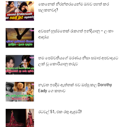
කෙනෙක් නිරන්තරයෙන්ම ඔබව පහත් කර
සලකනවද?
අවසන් හුස්මතෙක් රැකගත් ඉන්දියානු – ලංකා
ආදරය
තම පෙම්වතියගේ මරණය නිසා සමාජ අපවාදයට
ලක් වූ කොරියානු තරුව
නැවත ඉපදීම ඇත්තක් බව ඔප්පු කල Dorothy
Eady ගෙ කතාව
රටවල් 51, එක රතු ඇඳුමයි!