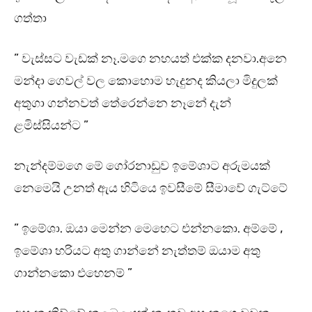
ගත්තා
” වැස්සට වැඩක් නෑ.මගෙ නහයත් එක්ක දනවා.අනෙ
මන්දා ගෙවල් වල කොහොම හැදුනද කියලා මිදුලක්
අතුගා ගන්නවත් තේරෙන්නෙ නෑනේ දැන්
ළමිස්සියන්ට ”
නැන්දම්මගෙ මේ ගෝරනාඩුව ඉමේශාට අරුමයක්
නෙමෙයි උනත් ඇය හිටියෙ ඉවසීමේ සීමාවේ ගැට්ටේ
” ඉමේශා. ඔයා මෙන්න මෙහෙට එන්නකො. අම්මේ ,
ඉමේශා හරියට අතු ගාන්නේ නැත්තම් ඔයාම අතු
ගාන්නකො එහෙනම් ”