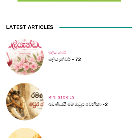
LATEST ARTICLES
ඔලියැන්ඩර්
ඔලියැන්ඩර් – 72
MINI STORIES
රමණීයයි මේ මධුර ජවනිකා -2