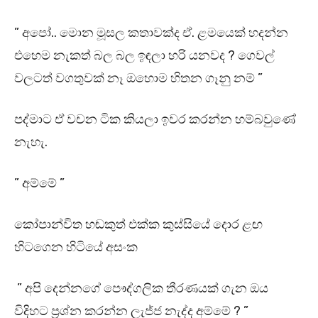
” අපෝ.. මොන මූසල කතාවක්ද ඒ. ළමයෙක් හදන්න
එහෙම නැකත් බල බල ඉඳලා හරි යනවද ? ගෙවල්
වලටත් වගතුවක් නෑ ඔහොම හිතන ගෑනු නම් ”
පද්මාට ඒ වචන ටික කියලා ඉවර කරන්න හම්බවුණේ
නැහැ.
” අම්මේ ”
කෝපාන්විත හඬකුත් එක්ක කුස්සියේ දොර ළඟ
හිටගෙන හිටියේ අසංක
” අපි දෙන්නගේ පෞද්ගලික තීරණයක් ගැන ඔය
විදිහට ප්‍රශ්න කරන්න ලැජ්ජ නැද්ද අම්මේ ? ”