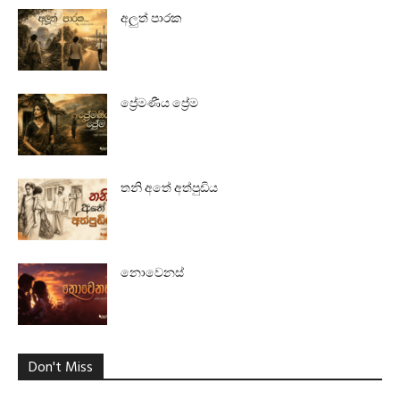
අලුත් පාරක
ප්‍රේමණීය ප්‍රේම
තනි අතේ අත්පුඩිය
නොවෙනස්
Don't Miss