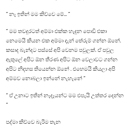
” නෑ ඉතින් මම කිව්වෙ මේ… ”
” මම තවදුරටත් අම්මා එක්ක හැදුන පොඩි එකා
නෙමෙයි කියන එක අම්මා දැන් තේරුම් ගන්න ඕනේ.
කසාද බැන්දට පස්සේ අපි වෙනම පවුලක්. ඒ පවුල
ඇතුලේ අපිට ඕන තීරණ අපිට ඕන වෙලාවට ගන්න
අපිට නිදහස තියෙන්න ඕනේ . එහෙමයි කියලා අපි
අම්මව නොබලා ඉන්නේ නැහැනේ ”
” ඒ උනාට ඉතින් නෑදෑයන්ට මම එපැයි උත්තර දෙන්න
”
පද්මා කිව්වෙ බැරිම තැන