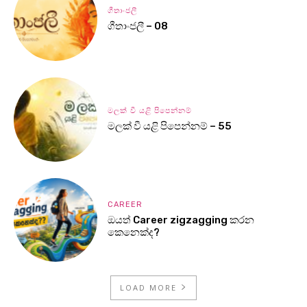
ගීතාංජලී
ගීතාංජලී – 08
මලක් වී යළි පිපෙන්නම්
මලක් වී යළි පිපෙන්නම් – 55
CAREER
ඔයත් Career zigzagging කරන
කෙනෙක්ද?
LOAD MORE