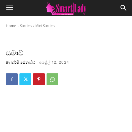
Home
Stories
Mini Stories
සමාව
By
හර්ෂි සේනාධීර
අප්‍රේල් 12, 2024