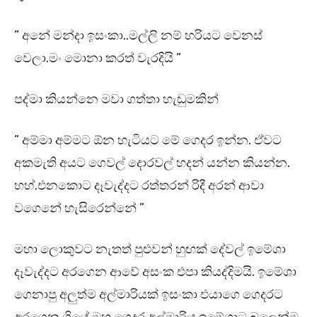
” අනේ මන්දා ඉසංකා..මල්ලි නම් හරියට වෙනස්
වෙලා.මං මොනා කරත් වැරදියි ”
පද්මා කියන්නෙ මවා ගත්තා හැඬුමකින්
” අම්මා අම්මට ඕන හැටියට මේ ගෙදර ඉන්න. ඒවට
අකමැති අයට ගෙවල් දොරවල් හදන් යන්න කියන්න.
හහ්.එනකොට දෑවැද්දට රත්තරන් රිදී අරන් ආවා
වගෙනේ හැසිරෙන්නේ ”
මහා ලොකුවට නැතත් පුළුවන් හුඟක් දේවල් ඉමේශා
දෑවැද්දට අරගෙන ආවේ අසංක එපා කියද්දිමයි. ඉමේශා
ගෙනාපු අලුත්ම අල්මාරියක් ඉසංකා එයාගෙ ගෙදරට