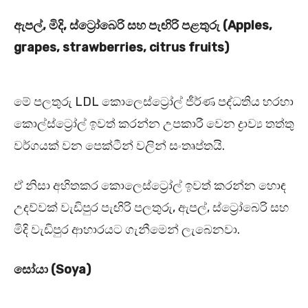
ඇපල්, මිදි, ස්ට්‍රෝබෙරි සහ පැඟිරි පළතුරු (Apples,
grapes, strawberries, citrus fruits)
මේ පලතුරු LDL කොලෙස්ට්‍රෝල් ජීර්ණ පද්ධතිය හරහා
කොල්ස්ට්‍රෝල් ඉවත් කරන්න උපකාරී වෙන ද්‍රාව්‍ය තත්තු
වර්ගයක් වන පෙක්ටීන් වලින් සංතෘප්තයි.
ඒ නිසා අහිතකර කොලෙස්ට්‍රෝල් ඉවත් කරන්න හොඳ
උදව්වක් වැඩිපුර පැඟිරි පලතුරු, ඇපල්, ස්ට්‍රෝබෙරි සහ
මිදි වැඩිපුර ආහාරයට ගැනීමෙන් ලැබෙනවා.
සෝයා (Soya)