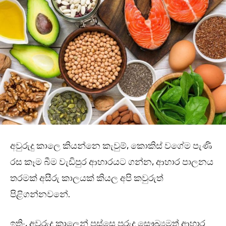
අවුරුදු කාලෙ කියන්නෙ කැවුම්, කොකිස් වගේම පැණි
රස කෑම බීම වැඩිපුර ආහාරයට ගන්න, ආහාර පාලනය
තරමක් අසීරු කාලයක් කියල අපි කවුරුත්
පිළිගන්නවනේ.
ඉතිං, අවුරුදු කාලෙන් පස්සෙ පුරුදු සෞඛ්‍යමත් ආහාර