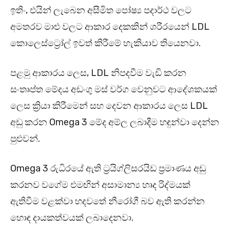
ඉතිං, එයින් ලැබෙන අසීමිත පෝෂ්‍ය පදාර්ථ වලට
අමතරව මාළු වලට ආකාර දෙකකින් ශරීරයෙන් LDL
කොලෙස්ට්‍රෝල් ඉවත් කිරීමේ හැකියාව තියෙනවා.
පළමු ආකාරය ලෙස, LDL නිපදවීම වැඩි කරන
සංතෘප්ත මේදය අඩංගු මස් වර්ග වෙනුවට ආදේශකයක්
ලෙස ක්‍රියා කිරීමෙන් සහ දෙවන ආකාරය ලෙස LDL
අඩු කරන Omega 3 මේද අම්ල ලබාදීම හඳුන්වා දෙන්න
පුළුවන්.
Omega 3 රුධිරයේ ඇති ට්‍රයිග්ලිසරයිඩ ප්‍රමාණය අඩු
කරනව වගේම එමඟින් අසාමාන්‍ය හෘද රිද්මයක්
ඇතිවීම වළක්වා හදවතේ නීරෝගී බව ඇති කරන්න
හොඳ දායකත්වයක් ලබාදෙනවා.