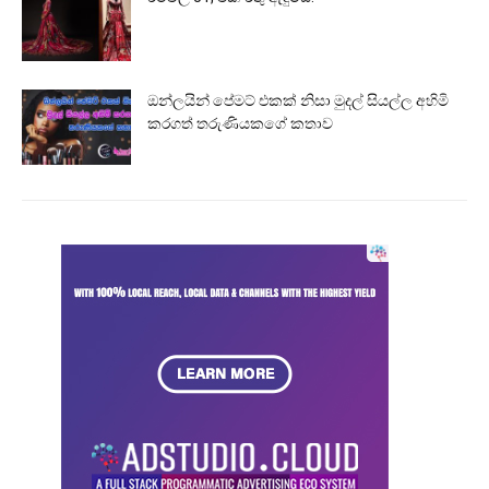
ඔන්ලයින් පේමට් එකක් නිසා මුදල් සියල්ල අහිමි
කරගත් තරුණියකගේ කතාව