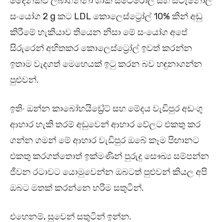
දෛනිකව ලබාගන්නා ශාක ස්ටෙරොල් සහ ස්ටැනොල්
සං‍යෝග 2 g කට LDL කොලෙස්ට්‍රෝල් 10% කින් අඩු
කිරීමේ හැකියාව තියෙන නිසා මේ සං‍යෝග අපේ
සිරුරෙන් අහිතකර කොලෙස්ට්‍රෝල් ඉවත් කරන්න
ඉතාම වැදගත් මෙහෙයක් ඉටු කරන බව හඳුනාගන්න
පුළුවන්.
ඉතිං ඔන්න කාබෝහයිඩ්‍රේට් සහ මේදය වැඩිපුර අඩංගු
ආහාර හැකි තරම් අඩුවෙන් ආහාර වේලට එකතු කර
ගන්න ගමන් මේ ආහාර වැඩිපුර ඔබේ කෑම පිඟානට
එකතු කරගත්තොත් ඉක්මණින් පුරුදු සෞඛ්‍ය සම්පන්න
ජීවන රටාවට යොමුවෙන්න ඔබටත් පුළුවන් කියල අපි
ඔබට මතක් කරන්නෙ හරිම සතුටින්.
එහෙනම්, සුවෙන් සතුටින් ඉන්න.