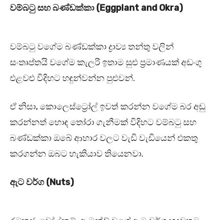
වම්බටු සහ බණ්ඩක්කා (Eggplant and Okra)
වම්බටු වගේම බණ්ඩක්කා ද්‍රාව්‍ය තන්තු වලින්
සංතෘප්තයි වගේම කැලරි ඉතාම සුළු ප්‍රමාණයක් අඩංගු
එළවළු විදිහට හඳුන්වන්න පුළුවන්.
ඒ නිසා, කොලෙස්ට්‍රෝල් ඉවත් කරන්න වගේම බර අඩු
කරන්නත් හොඳ තෝරා ගැනීමක් විදිහට වම්බටු සහ
බණ්ඩක්කා ඔබේ ආහාර වලට වැඩි වැඩියෙන් එකතු
කරගන්න ඔබට හැකියාව තියෙනවා.
ඇට වර්ග (Nuts)