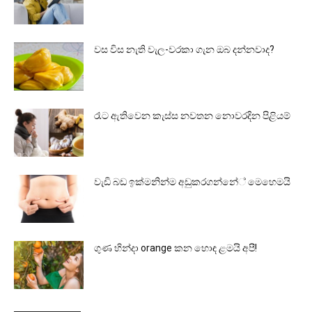
වස විස නැති වැල-වරකා ගැන ඔබ දන්නවාද?
රෑට ඇතිවෙන කැස්ස නවතන නොවරදින පිළියම්
වැඩි බඩ ඉක්මනින්ම අඩුකරගන්නේ් මෙහෙමයි
ගුණ හින්දා orange කන හොඳ ළමයි අපී!