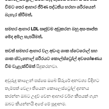
වීමට පෙර ආහාර ජීර්ණ පද්ධතිය හරහා ශරීරයෙන්
බැහැර කිරීමත්,
සමහර ආහාර LDL ඍජුවම අඩුකරන බහු අසංතෘප්ත
මේද අම්ල සැපයීමත්,
තවත් සමහර ආහාර වල අඩංගු ශාක ස්ටෙරොල් සහ
ශාක ස්ටැනොල් ශරීරයට කොල්ස්ට්‍රෝල් අවශෝෂණය
වීම වැළැක්වීමත්
සිදුකරනවා.
අවුරුදු කාලෙන් පස්සෙ ඔබේ සිරුරේ අනවශ්‍ය විදිහට
තැම්පත් වෙලා තියෙන කොලෙස්ට්‍රෝල් දහනය
කරන්න ඔබට උදව් වෙන ආහාර වර්ග කීපයක් ගැන
ඔබට කියන්නයි අපේ මේ සූදානම.