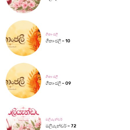
ගීතාංජලී
ගීතාංජලී – 10
ගීතාංජලී
ගීතාංජලී – 09
ඔලියැන්ඩර්
ඔලියැන්ඩර් – 72