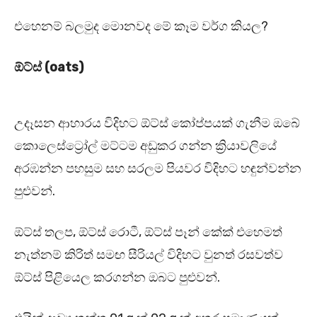
එහෙනම් බලමුද මොනවද මේ කෑම වර්ග කියල?
ඕට්ස් (oats)
උදෑසන ආහාරය විදිහට ඕට්ස් කෝප්පයක් ගැනීම ඔබේ
කොලෙස්ට්‍රෝල් මට්ටම අඩුකර ගන්න ක්‍රියාවලියේ
අරඹන්න පහසුම සහ සරලම පියවර විදිහට හඳුන්වන්න
පුළුවන්.
ඕට්ස් තලප, ඕට්ස් රොටී, ඕට්ස් පෑන් කේක් එහෙමත්
නැත්නම් කිරිත් සමඟ සීරියල් විදිහට වුනත් රසවත්ව
ඕට්ස් පිළියෙල කරගන්න ඔබට පුළුවන්.