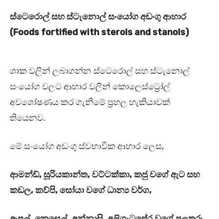
ස්ටෙරොල් සහ ස්ටැනොල් සං‍යෝග අඩංගු ආහාර
(Foods fortified with sterols and stanols)
ශාක වලින් ලබාගන්න ස්ටෙරොල් සහ ස්ටැනොල්
සං‍යෝග වලට ආහාර වලින් කොලෙස්ට්‍රෝල්
අවශෝෂණය කර ගැනීමේ ප්‍රභල හැකියාවක්
තියෙනව.
මේ සං‍යෝග අඩංගු ස්වභාවික ආහාර ලෙස,
ආමන්ඩ්, සූරියකාන්ත, වට්ටක්කා, කජු වගේ ඇට සහ
කඩල, කව්පි, සෝයා වගේ ධාන්‍ය වර්ග,
ඇපල්, කෙසෙල්, අන්නාසි, අලිගැටපේර වගේ පලතුරු,