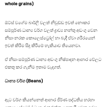
whole grains)
ඕට්ස් වගේම බාර්ලි වලත් නිවුඩ්ඩ ඉවත් නොකර
සම්පූර්ණ ධාන්‍ය වර්ග වලත් ද්‍රාව්‍ය නන්තු අඩංගු වෙන
නිසා නරක කොලෙස්ට්‍රෝල් හා බැඳී ඒවා ශරීරයෙන්
ඉවත් කිරීම සිදු කිරීමේ හැකියාව තියෙනවා.
ඒ නිසා සම්පූර්ණ ධාන්‍ය අඩංගු නිෂ්පාදන ආහාර වේලට
එකතු කර ගැනීම ඉතාම වැදගත්.
ධාන්‍ය වර්ග (Beans)
ඇට වර්ග කියන්නෙත් ආහාර ජීර්ණ පද්ධතිය හරහා