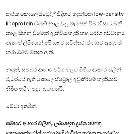
නරක කොලෙස්ට්‍රෝල් විදිහට හඳුන්වන low-density
lipoprotein ධමනි නාළ වල තැම්පත් වීම නිසා ධමනි
නාළ සිහින් වීමෙන් ඇතිවිය හැකි හෘද රෝග අවධානම
ගැන ඒ ලිපියෙන් අපි ඔබව සවිස්තරාත්මකව දැනුවත්
කරා ඔබට මතක ඇති.
නමුත්, සමහර ආහාර වර්ග වලට විවිධ ආකාර වලින්
රුධිරයේ ඇති කොලෙස්ට්‍රෝල් අඩුකිරීමේ හැකියාව
තිබීම හරිම පුදුම සහගතයි.
මේවා අතරින්,
සමහර ආහාර වලින්, ලබාදෙන ද්‍රාව්‍ය තන්තු
කොලෙස්ට්‍රෝල් සමඟ බැඳී රුධිරය හරහා සංසරණය