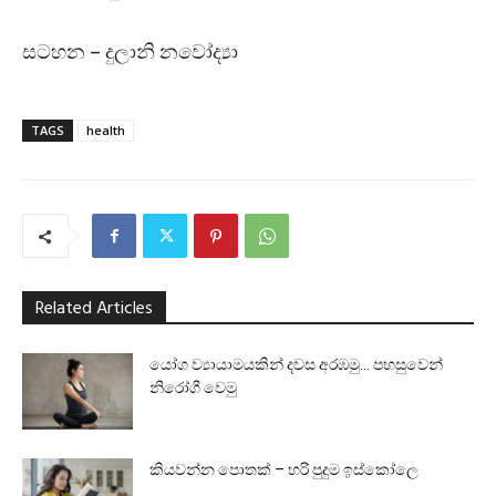
සටහන – දුලානි නවෝද්‍යා
TAGS
health
Related Articles
යෝග ව්‍යායාමයකින් දවස අරඹමු… පහසුවෙන්
නිරෝගී වෙමු
කියවන්න පොතක් – හරි පුදුම ඉස්කෝලෙ