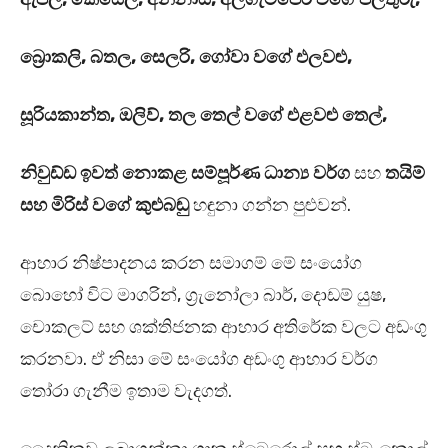
බ්‍රොකලි, බතල, සෙලරි, ගෝවා වගේ එලවළු,
සූරියකාන්ත, ඔලිව්, තල තෙල් වගේ එළවළු තෙල්,
නිවුඩ්ඩ ඉවත් නොකළ සම්පූර්ණ ධාන්‍ය වර්ග
සහ
තයිම්
සහ මිරිස් වගේ කුළුබඬු
හඳුනා ගන්න පුළුවන්.
ආහාර නිෂ්පාදනය කරන සමාගම් මේ සං‍යෝග
බොහෝ විට මාගරින්, ග්‍රැනෝලා බාර්, දොඩම් යුෂ,
චොකලට් සහ ශක්තිජනක ආහාර අතිරේක වලට අඩංගු
කරනවා. ඒ නිසා මේ සං‍යෝග අඩංගු ආහාර වර්ග
තෝරා ගැනීම ඉතාම වැදගත්.