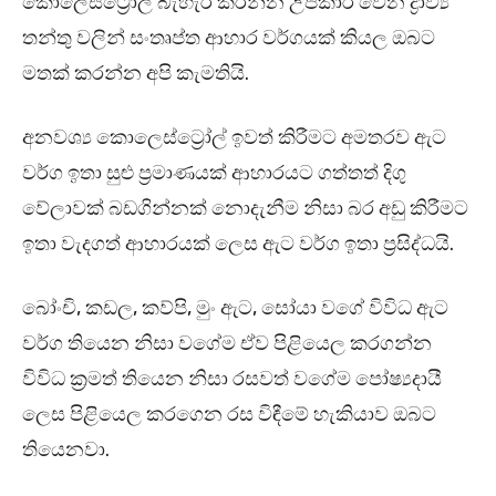
කොලෙස්ට්‍රෝල් බැහැර කරන්න උපකාරී වෙන ද්‍රාව්‍ය
තන්තු වලින් සංතෘප්ත ආහාර වර්ගයක් කියල ඔබට
මතක් කරන්න අපි කැමතියි.
අනවශ්‍ය කොලෙස්ට්‍රෝල් ඉවත් කිරීමට අමතරව ඇට
වර්ග ඉතා සුළු ප්‍රමාණයක් ආහාරයට ගත්තත් දිගු
වේලාවක් බඩගින්නක් නොදැනීම නිසා බර අඩු කිරීමට
ඉතා වැදගත් ආහාරයක් ලෙස ඇට වර්ග ඉතා ප්‍රසිද්ධයි.
බෝංචි, කඩල, කව්පි, මුං ඇට, සෝයා වගේ විවිධ ඇට
වර්ග තියෙන නිසා වගේම ඒව පිළියෙල කරගන්න
විවිධ ක්‍රමත් තියෙන නිසා රසවත් වගේම පෝෂ්‍යදායී
ලෙස පිළියෙල කරගෙන රස විඳීමේ හැකියාව ඔබට
තියෙනවා.