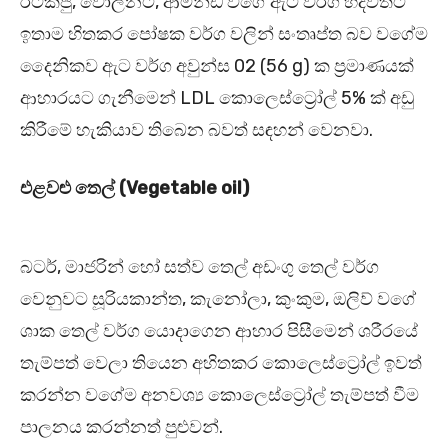
රටකජු, වෝල්නට්, ආමන්ඩ් වගේ ඇට වර්ග හදවතට
ඉතාම හිතකර පෝෂක වර්ග වලින් සංතෘප්ත බව වගේම
දෛනිකව ඇට වර්ග අවුන්ස 02 (56 g) ක ප්‍රමාණයක්
ආහාරයට ගැනීමෙන් LDL කොලෙස්ට්‍රෝල් 5% ක් අඩු
කිරීමේ හැකියාව තිබෙන බවත් සඳහන් වෙනවා.
එළවළු තෙල් (Vegetable oil)
බටර්, මාජරින් හෝ සත්ව තෙල් අඩංගු තෙල් වර්ග
වෙනුවට සූරියකාන්ත, කැනෝලා, කුංකුම, ඔලිව් වගේ
ශාක තෙල් වර්ග යොදාගෙන ආහාර පිසීමෙන් ශරීරයේ
තැම්පත් වෙලා තියෙන අහිතකර කොලෙස්ට්‍රෝල් ඉවත්
කරන්න වගේම අනවශ්‍ය කොලෙස්ට්‍රෝල් තැම්පත් වීම
පාලනය කරන්නත් පුළුවන්.