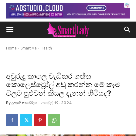
Home
Smart Me
Health
අවුරුදු කාලෙ වැඩිකර ගත්ත
කොලෙස්ට්‍රෝල් අඩු කරන්න මේ කෑම
වලට පුළුවන් කියල දැනන් හිටියද?
By
දුලානි නවෝද්‍යා
අප්‍රේල් 19, 2024