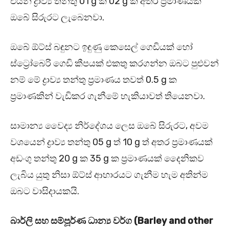
එයින් ද්‍රාව්‍ය තන්තු 01 g ක් 02 g ක් අතර ප්‍රමාණයක්
ඔබේ සිරුරට ලැබෙනවා.
ඔබේ ඕට්ස් බඳුනට ඉඳුණු කෙසෙල් ගෙඩියක් හෝ
ස්ට්‍රෝබෙරි ගෙඩි කීපයක් එකතු කරගන්න ඔබට පුළුවන්
නම් මේ ද්‍රාව්‍ය තන්තු ප්‍රමාණය තවත් 0.5 g ක
ප්‍රමාණකින් වැඩිකර ගැනීමේ හැකියාවත් තියෙනවා.
සාමාන්‍ය වෛද්‍ය නිර්දේශය ලෙස ඔබේ සිරුරට, අවම
වශයෙන් ද්‍රාව්‍ය තන්තු 05 g ත් 10 g ත් අතර ප්‍රමාණයක්
අඩංගු තන්තු 20 g ක 35 g ක ප්‍රමාණයක් දෛනිකව
ලැබිය යුතු නිසා ඕට්ස් ආහාරයට ගැනීම හැම අතින්ම
ඔබට වාසිදායකයි.
බාර්ලි සහ සම්පූර්ණ ධාන්‍ය වර්ග (Barley and other