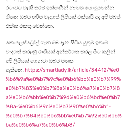
රටාවට හැකි තරම් ඉක්මණින් නැවත යොමුවෙන්න
හිතන ඔබට හරිම වැදගත් ලිපියක් එක්කයි අද අපි ඔබත්
එක්ක එකතු වෙන්නෙ.
කොලෙස්ට්‍රෝල් ගැන ඔබ දැන සිටිය යුතුම ඉතාම
වැදගත් කරුණු රාශියක් අන්තර්ගත කරල මීට කලින්
අපි ලිපියක් ගෙනවා ඔබට මතක
ඇතිනෙ.
https://smartlady.lk/article/34412/%e0
%b6%9a%e0%b7%9c%e0%b6%bd%e0%b7%99%
e0%b7%83%e0%b7%8a%e0%b6%a7%e0%b7%8
a%e0%b6%bb%e0%b7%9d%e0%b6%bd%e0%b7
%8a-%e0%b6%9c%e0%b7%90%e0%b6%b1-
%e0%b7%84%e0%b6%bb%e0%b7%92%e0%b6%
ba%e0%b6%a7%e0%b6%b8/