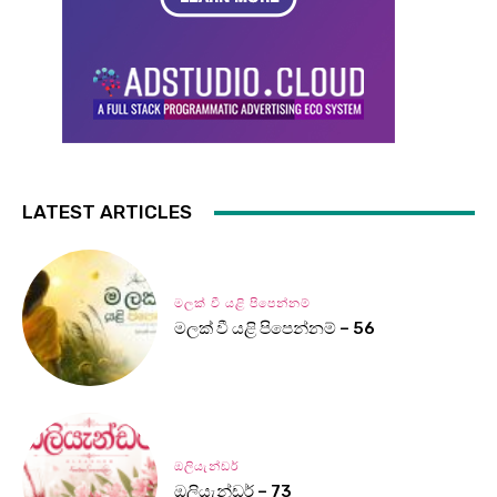
LATEST ARTICLES
මලක් වී යළි පිපෙන්නම්
මලක් වී යළි පිපෙන්නම් – 56
ඔලියැන්ඩර්
ඔලියැන්ඩර් – 73