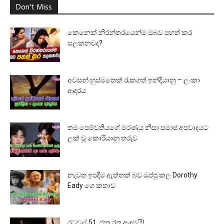
Don't Miss
කෙනෙක් නිරන්තරයෙන්ම ඔබව පහත් කර
සලකනවද?
අවසන් හුස්මතෙක් රැකගත් ඉන්දියානු – ලංකා
ආදරය
තම පෙම්වතියගේ මරණය නිසා සමාජ අපවාදයට
ලක් වූ කොරියානු තරුව
නැවත ඉපදීම ඇත්තක් බව ඔප්පු කල Dorothy
Eady ගෙ කතාව
රටවල් 51, එක රතු ඇඳුමයි!