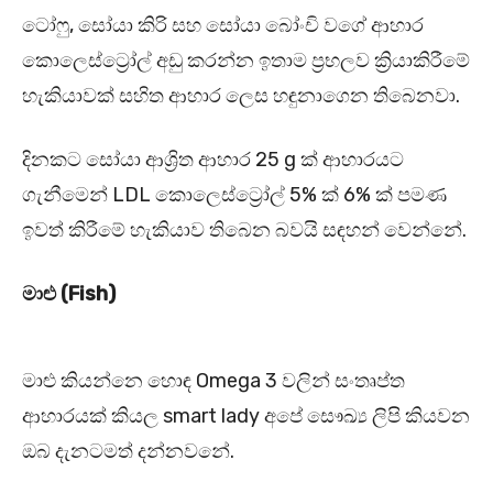
ටෝෆු, සෝයා කිරි සහ සෝයා බෝංචි වගේ ආහාර
කොලෙස්ට්‍රෝල් අඩු කරන්න ඉතාම ප්‍රභලව ක්‍රියාකිරීමේ
හැකියාවක් සහිත ආහාර ලෙස හඳුනාගෙන තිබෙනවා.
දිනකට සෝයා ආශ්‍රිත ආහාර 25 g ක් ආහාරයට
ගැනීමෙන් LDL කොලෙස්ට්‍රෝල් 5% ක් 6% ක් පමණ
ඉවත් කිරීමේ හැකියාව තිබෙන බවයි සඳහන් වෙන්නේ.
මාළු (Fish)
මාළු කියන්නෙ හොඳ Omega 3 වලින් සංතෘප්ත
ආහාරයක් කියල smart lady අපේ සෞඛ්‍ය ලිපි කියවන
ඔබ දැනටමත් දන්නවනේ.