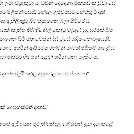
තබා උමා වැළකුවා ය. ඔවුන් දෙදෙනා වක්කඩ කැඩුවා සේ
පිලිපන් පසුයි. චන්දුල උළුවස්සට හේත්තු වී අත්
ක ඇඟිලි තුඩු බිම තියාගෙන බලා සිටියේ ය.
් කැන්දා තිබිණි. නිල් කොටු වැටුණ සුදු සරමක් බිම
දමාගෙන සිටි ඔහු වෙතින් දිස් වූයේ කදිම පෞරුෂයකි.
 කොට අතරින් ආර්යමය රන්වන් පාටක් එබිකම් කළේ ය.
ය දසුන එකවර හිතෙන් පළවා හරිනු නො හැකිව ය.
ාන්න ට්‍රයි කරල අහුවෙලානං එන්නෙපා”
ක් දෙදාහක්වත් දානව”
ිපයක් ඇවිද යන තුරුත් චන්දුල ගේ සවන් ළඟ දඟ කළේ