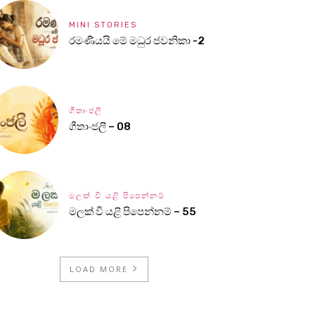
MINI STORIES
රමණීයයි මේ මධුර ජවනිකා -2
ගීතාංජලී
ගීතාංජලී – 08
මලක් වී යළි පිපෙන්නම්
මලක් වී යළි පිපෙන්නම් – 55
LOAD MORE