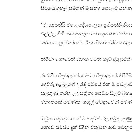
සිටියේ ගඟුල් සමගින් ම ඡන්ද පොළට යන්නටය
“මං කැමතියි මගෙ දේශපාලන ප්‍රතිපත්ති
එල්ලිල ගිහිං මට අමුතුවෙන් දෙයක් කරන්
කරන්න පුළුවන්නෙ. ඒක නිසා වෝට් කරල එ
නිර්ධා හොරෙන් සිනහ වෙන හැටි දුටු සුරත
රාජකීය විද්‍යාලයේත්, මධ්‍ය විද්‍යාලයේත් පි
දෙව්රූ ඇල්ලගේ ද රැඳී සිටියේ එක ම වෙල
සලකුණු කරන ලද පත්‍රිකා පෙට්ටි වලට බහ
මනාපයක් පමණකි. ගඟුල් වෙනුවෙන් පමණ
ඔවුන් දෙදෙනා ගේ ම හදවත් වල අමුතු උණුහ
නොව සමස්ථ දුක් විඳින වතු ජනතාව වෙනුවෙන