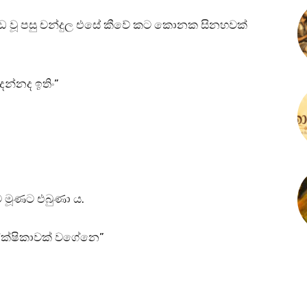
 වූ පසු චන්දුල එසේ කීවේ කට කොනක සිනහවක්
ෙන්නද ඉතිං”
 මූණට එබුණා ය.
ේක්ෂිකාවක් වගේනෙ”