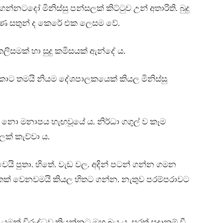
නටදෝ මිනිස්සු පන්සලක් කිට්ටුව උන් අතාරිති. බුදු
සරණ සතුන් ද කෙරේ එක ලෙසම වේ.
් කලිසමක් හා සුදු කමිසයක් ඇන්දේ ය.
ොට තමයි නියම දේශපාලකයෙක් කියල මිනිස්සු
න නො මනාපය හැඟවූයේ ය. නිර්ධා ගගුල් ව කෑම
ක් කැව්වා ය.
යි පුතා. හිතේ. වැඩ වල. අදින් පටන් ගන්න ගමන
කක් වෙනවමයි කියල හිතට ගන්න. නැතුව පරම්පරාවට
 යමක් විරුද්ධව කියන්නට ඔහු බය ය. සුරත් සූදානම් වී