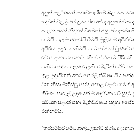
අලුත් ලෝකයක් ගොඩනැගීමේ බලාපොරොත්තු
හදවත් වල වූයේ උද්‍යෝගයක් ද අලස බවක් ද 
පාලනයෙන් නිදහස් වීමෙන් පසු මේ දක්වා ස
යාමයි. පැතුම් අහෝසි වීමයි. මූලික ම අයි
අයිතිය උදුරා ගැනීමයි. පාට වෙනස් වුණාට
රට පාලනය කරනවා කීවේත් එක ම පිරිසකි. 
පනිනා දේශපාලක රැලකි. එබැවින් සර්ව ජන
තුළ උදාසීනත්යකට පෙරළී තිබිණ. සිය ඡන
වන නිසා මිනිස්සු ඡන්ද පොළ වලට යාමත
තිබිණ. පාරුල් උදයෙන් ම දෝවනය වී සුදට
සමයක පළාත් සභා මැතිවරණය සඳහා අපේ
එන්නටයි.
“හප්පටසිරි මේගොල්ලොන්ට ඡන්දෙ දාන්න 