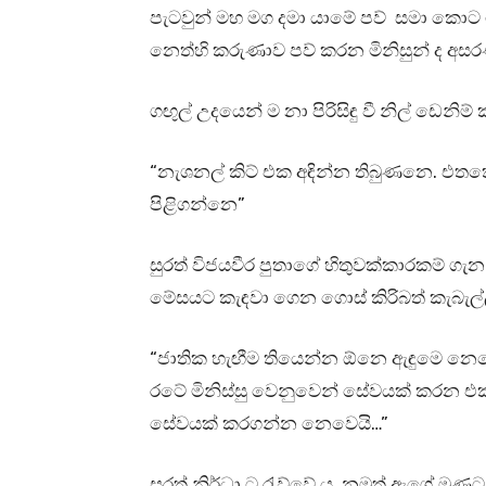
පැටවුන් මහ මග දමා යාමේ පව් සමා කොට ගන්
නෙත්හි කරුණාව පව් කරන මිනිසුන් ද අ
ගඟුල් උදයෙන් ම නා පිරිසිඳු වී නිල් ඩෙනිම
“නැශනල් කිට් එක අඳින්න තිබුණනෙ. එතක
පිළිගන්නෙ”
සුරත් විජයවීර පුතාගේ හිතුවක්කාරකම් ගැ
මේසයට කැඳවා ගෙන ගොස් කිරිබත් කැබැල්ල
“ජාතික හැඟීම තියෙන්න ඕනෙ ඇඳුමෙ නෙවෙ
රටේ මිනිස්සු වෙනුවෙන් සේවයක් කරන එ
සේවයක් කරගන්න නෙවෙයි…”
සුරත් නිර්ධා ට රැව්වේ ය. නමුත් ඇගේ මූණට