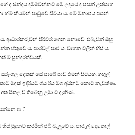
ල් ගේ ද ඡන්දය දම්මවන්නට මේ උදයේ ද පසන් උත්සාහ
ා හ්ම් කියමින් පාඩුවේ සිටියා ය. මේ මනාපය පසන්
ව ය. ආධාරකරුවන් පිරිවරාගෙන නොවේ. එබැවින් ඔහු
්න හිතුවේ ය. පාරවල් පාළු ය. වාහන වලින් හිස් ය.
ම සුන්දරත්වයකි.
 සරුංගල දෙකක් සේ පාරේ පාව එමින් සිටියහ. ගඟුල්
 කොට මඳක් ඉදිරියට ගිය රිය මග අයිනට කොට නැවතිණ.
 අත සීතල වී තිබෙනු උමා ට දැනිණ.
යන්නෙ ආ..”
 හිස් මුදුනට කරමින් එබී බැලුවේ ය. පාරුල් දෙතොල්