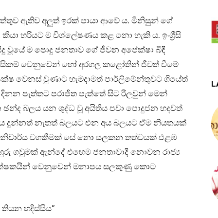
ව ඇතිව අලුත් ඉරක් පායා ආවේ ය. මිනිසුන් ගේ
කියා හරියට ම විශ්ලේෂණය කළ නො හැකි ය. ඉංග්‍රීසි
ිදු වූයේ ම පොදු ජනතාව ගේ ජීවන අපේක්ෂා බිඳී
තිවාසිකම් වෙනුවෙන් හෝ අරගල කළෝතින් ජීවත් වීමේ
 පක්ෂ වෙනස් වුණාට හැමදාමත් පාර්ලිමේන්තුවට ගියේත්
L
දිනන පැත්තට පරාජිත පැත්තේ සිට රිලවුන් මෙන්
 ඡන්ද බලය යන ශුද්ධ වූ අයිතිය පවා පොදුජන හදවත්
්දය දුන්නත් නැතත් බලයට එන අය බලයට ඒම නියතයක්
් අනිවාර්ය වගකීමක් සේ නො සලකන තත්වයක් එළඹ
 හුරු ගවුමක් ඇන්දේ එහෙම ජනතාවාදී නොවන රාජ්‍ය
ක්ෂකයින් වෙනුවෙන් මනාපය සලකුණු කොට
තියන හදිස්සිය”