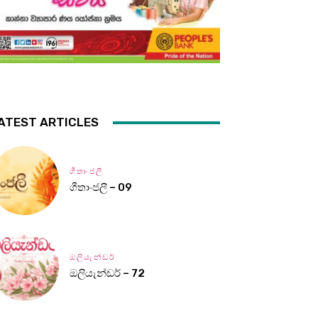
ATEST ARTICLES
ගීතාංජලී
ගීතාංජලී – 09
ඔලියැන්ඩර්
ඔලියැන්ඩර් – 72