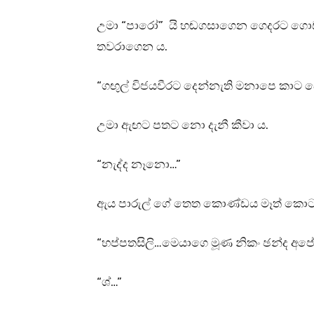
උමා “පාරෝ” යි හඬගසාගෙන ගෙදරට ගොඩ
තවරාගෙන ය.
“ගඟුල් විජයවීරට දෙන්නැති මනාපෙ කාට ද
උමා ඇඟට පතට නො දැනී කීවා ය.
“නැද්ද නෑනො…”
ඇය පාරුල් ගේ තෙත කොණ්ඩය මෑත් කොට
“හප්පතසිලි…මෙයාගෙ මූණ නිකං ඡන්ද අප
“ශ්…”