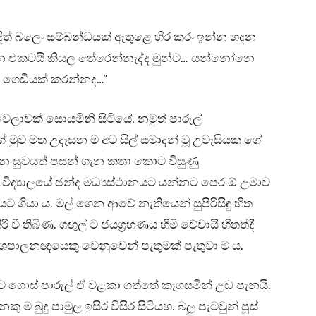
දිත් බලෙං සම්බන්ධයක් ඇතුළෙ හිර කරං ඉන්න හදන
කියන එකටයි කියල තේරෙන්නැද්ද මුන්ට… යන්නෝනෙ
ගෙඩියක් කරන්නද…”
ලාවක් සොයමිනි සිටියේ. නමුත් පාරුල්
ගේ මුව මත උදෑසන ම අට සිල් සමාදන් වූ උවැසියක ගේ
ාන සුවයත් පසන් ගැන කතා කොට විසුණු
විද්‍යාලයේ ඡන්ද මධ්‍යස්ථානයට යන්නට පෙර ඕ උමාව
යට ගියා ය. මල් ගෙන ආවේ නැතියෙන් සුපිරිසිඳු හිත
වී තිබිණ. ගඟුල් ට ජයග්‍රහණය හිමි වේවායි හිතත්දී
පාලනඥයෙකු වෙනුවෙන් පැතුමක් පැතුවා ම ය.
ට ගොස් පාරුල් ඒ වළකා ගත්තේ කෑගසමින් උඩ පැනයි.
ු ම බුදු පාමුල ඉසිර විසිර සිටියහ. බලු පැටවුන් පූස්