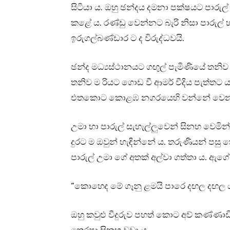
සිටියා ය. ඔහු ඡන්දය දමනා පක්ෂයට පාරු
කළේ ය. රණ්ඩු වෙන්නට බැරි නිසා පාරුල් හ
ඉරුගල්බණ්ඩාර ට ද විරුද්ධවයි.
ඡන්ද මධ්‍යස්ථානයට ගඟුල් පැමිණියේ තනි
තනිව ම රියට ගොඩ වී ආමර් වීදිය පැත්තට යන
එතකොට කොළඹ නගරයෙහි වන්නේ වෙනත් 
උමා හා පාරුල් සැහැල්ලුවෙන් සිනහ වෙමින්
දුරට ම ඔවුන් හැඳින්නේ ය. තරුණියන් පසු
පාරුල් උමා ගේ අතක් අල්වා ගත්තා ය. ඇගේ
“කොහෙද මේ ගෑනු ළමයි පාරෙ දඟල දඟල 
ඔහු කවුළු වීදුරුව පහත් කොට අව් කණ්ණාඩි