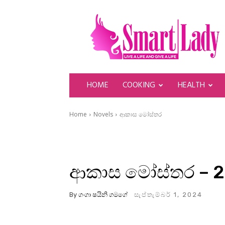
SmartLady
HOME
COOKING
HEALTH
Home
Novels
ආකාස මෝස්තර
ආකාස මෝස්තර – 2
By
ගංගා ෂයිනි ගමගේ
සැප්තැම්බර් 1, 2024