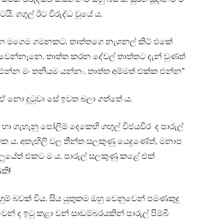
ි. ගගුල් ඊට විරුද්ධ වූයේ ය.
 තියන මගෙම ගමනකට. තාත්තගෙ නැශනල් කිට් එකේ
න වෙන්නෑනෙ. තාත්ත කරන දේවල් තාත්තට දැන් වුණත්
න්න මං තනියම යන්නං. තාත්ත අම්මත් එක්ක එන්න”
් ඒ නො දුටුවා සේ ඉවත බලා ගත්තේ ය.
රිමි හා ගැහැනු පෝලිම් දෙකෙහි ගඟුල් විජයවීර ද පාරුල්
ාවක ය. අතැඟිලි වල තීන්ත සලකුණු යෙදුණේත්, මනාප
ාලුයේත් එකට ම ය. පාරුල් සලකුණු කළේ එක්
කි!
ුම් බවක් විය. සිය යුතුකම ඔහු වෙනුවෙන් පමණකුදු
් ද ඉටු කළා වන් සාඩම්බරයකින් පාරුල් පිම්බී