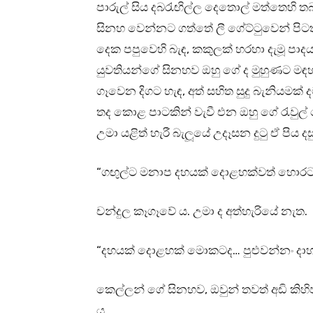
පාරුල් සිය දබරැඟිල්ල දෙතොල් මත්තෙහි 
සිනහ වෙන්නට ගත්තේ ලී ගේට්ටුවෙන් පිටතට 
දෙක පපුවෙහි බැඳ, කකුලක් හරහා දැමූ පාදය
යුවතියන්ගේ සිනහව ඔහු ගේ ද මුහුණට මඳහසක
ගෑවෙන දිගට හැඳ, අත් සහිත සුදු බැනියමක් 
තද කොළ පාටකින් වැවී එන ඔහු ගේ රැවුල්
උමා යළිත් හැරී බැලූයේ උදෑසන දුටු ඒ පි
“ගඟුල්ට මනාප දහයක් දොළහක්වත් හොරට ද
චන්දුල කෑගෑවේ ය. උමා ද අත්හැරියේ නැත.
“දහයක් දොළහක් මොකටද… පුළුවන්නං දාහ
කෙල්ලන් ගේ සිනහව, ඔවුන් තවත් අඩි කිහ
ය.