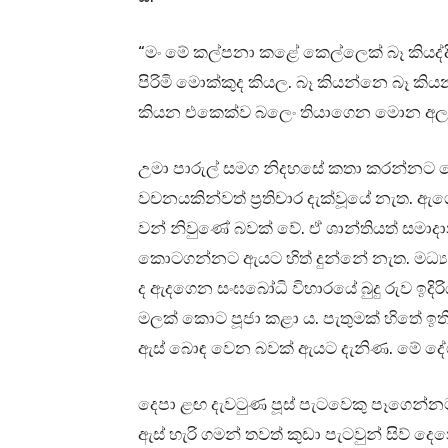
“මං මේ කල්පනා කළේ කෙල්ලෙක් බෑ කියද්
පිරිමි මොක්කුද කියල. බෑ කියන්නෙ බෑ 
කියන එකෙක්ව බලෙං තියාගෙන මොන අල 
උමා පාරුල් සමග නිදහසේ කතා කරන්නට වෙ
වචනයකින්වත් ප්‍රතිචාර දැක්වූයේ නැත. ඇ
වන් නිවුණේ බවක් වේ. ඒ ශාන්තියත් සමාද
කොටගන්නට ඇයට හිත් දුන්නේ නැත. මධ්‍ය 
ද ඇදගෙන සංඝබෝධි විහාරයේ බුදු රුව ඉදිරි
මලක් කොට පූජා කළා ය. පැතුමක් හිතේ ඉතිරි 
ඇස් බොඳ වෙන බවක් ඇයට දැනිණ. මේ දේශ
දෙපා ළඟ දැවටුණ පූස් පැටවෙකු පෑගෙන්න
ඇස් හැරි ගමන් තවත් කුඩා පැටවුන් සිව් දෙනෙක