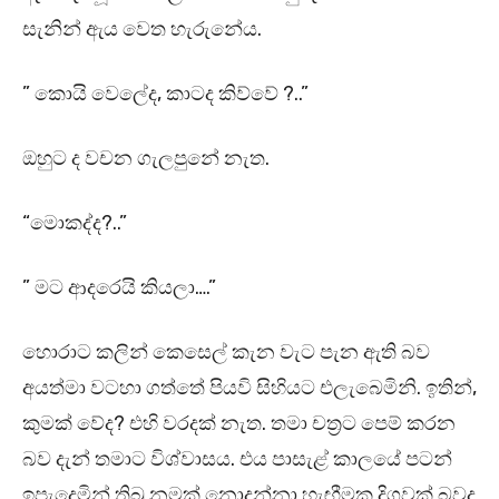
සැනින් ඇය වෙත හැරුනේය.
” කොයි වෙලේද, කාටද කිව්වේ ?..”
ඔහුට ද වචන ගැලපුනේ නැත.
“මොකද්ද?..”
” මට ආදරෙයි කියලා….”
හොරාට කලින් කෙසෙල් කැන වැට පැන ඇති බව
අයත්මා වටහා ගත්තේ පියවි සිහියට එලැබෙමිනි. ඉතින්,
කුමක් වේද? එහි වරදක් නැත. තමා චත්‍රට පෙම් කරන
බව දැන් තමාට විශ්වාසය. එය පාසැළ් කාලයේ පටන්
ඉපැදෙමින් තිබූ නමක් නොදන්නා හැඟීමක දිගුවක් බවද