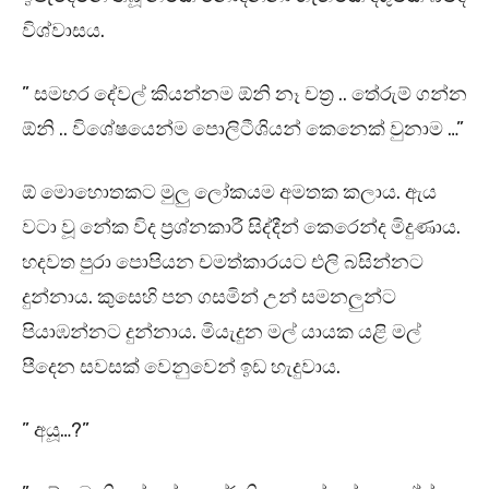
විශ්වාසය.
” සමහර දේවල් කියන්නම ඕනි නෑ චත්‍ර .. තේරුම් ගන්න
ඕනි .. විශේෂයෙන්ම පොලිටීශියන් කෙනෙක් වුනාම …”
ඕ මොහොතකට මුලු ලෝකයම අමතක කලාය. ඇය
වටා වූ නේක විද ප්‍රශ්නකාරී සිද්දීන් කෙරෙන්ද මිදුණාය.
හදවත පුරා පොපියන චමත්කාරයට එලි බසින්නට
දුන්නාය. කුසෙහි පන ගසමින් උන් සමනලුන්ට
පියාඹන්නට දුන්නාය. මියැදුන මල් යායක යළි මල්
පීදෙන සවසක් වෙනුවෙන් ඉඩ හැදුවාය.
” අයූ…?”