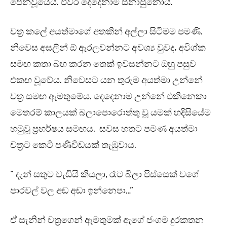
පෙන්වූයේය. එවර දෙදෙනාම සිනාසුනෝය.
චත්‍ර කලේ අයත්මාගේ අතකින් අල්ලා සිටීමම පමණි.
නිවෙස අසලින් ඕ ඇරලවන්නට අවශ්‍ය වුවද, අවිශ්ක
සමඟ කතා බහ කරන තෙක් ඉවසන්නට ඔහු පසුව
එකඟ වූවේය. නිවෙසට යන තුරුම අයත්මා උන්නේ
චත්‍ර සමඟ ඇමතුමේය. දෙදෙනාම උන්නේ එකිනෙකා
මෙතරම් කාලයක් බලාපොරොත්තු වූ යමක් හදිසියේම
හමුවූ ප්‍රහර්ෂය සමඟය. සවස හතට පමණ අයත්මා
චත්‍රට කෙටි පණිවිඩයක් තැඹුවාය.
” දැන් සතුට වැඩියි කියලා, රෑට බීලා පිස්සෙක් වගේ
පාරවල් වල අඬ අඬා ඉන්නෙපා…”
ඒ සැනින් චත්‍රගෙන් ඇමතුමක් ඇගේ ජංගම දුරකතන