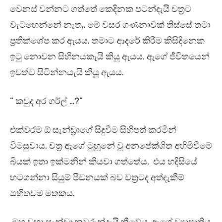
වෙනස් වන්නට ගත්තේ කෙදිනක පටන්දැයි චත්‍රට
වැටහෙන්නේ නැත,. මේ වසර ගණනාවක් තිස්සේ තමා
ප්‍රතික්ශේප කර ඇයය. තමාට ආදරේ කිරීම කිසිදිනෙක
ඉටු නොවන සිහිනයකැයි කියූ ඇයය. ඇගේ ජීවිතයෙන්
ඉවත්ව සිටින්නයැයි කියූ ඇයය.
” කවුද අර ගර්ල් …?”
එක්වරම ඕ සැන්ඩ්‍රාගේ සිදුවීම සිහිපත් කරමින්
විමසුවාය. චත්‍ර ඇගේ මුහූනේ වූ අනපේක්ශිත අහිමිවීමේ
බියක් ඉතා ඉක්මනින් කියවා ගත්තේය. එය හදිසියේ
හටගන්නා සියුම් පීඩනයක් බව චත්‍රටද අත්දැකීම්
සහිතවම මතකය.