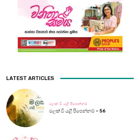
LATEST ARTICLES
මලක් වී යළි පිපෙන්නම්
මලක් වී යළි පිපෙන්නම් – 56