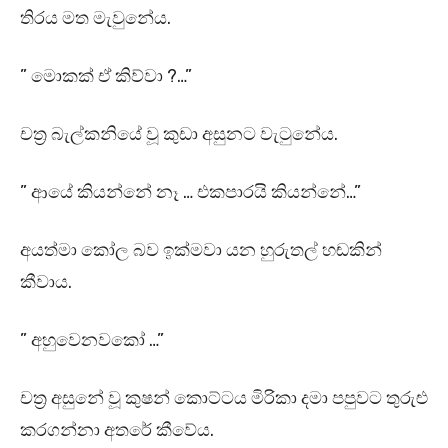
තිරය මත මැවුනේය.
” මොකක් ඒ කිව්වා ?…”
චත්‍ර බැල්කනියේ වූ කුඩා අසුනට වැටුනේය.
” ආයේ කියන්නේ නෑ … එකපාරයි කියන්නේ…”
අයත්මා කෝල බව ඉක්මවා යන හුරුතල් හඬකින්
කීවාය.
” අහුවෙනවකෝ …”
චත්‍ර අසුනේ වූ කුෂන් කොට්ටය මිරිකා දමා පපුවට තුරුළු
කරගන්නා අතරේ කීවේය.