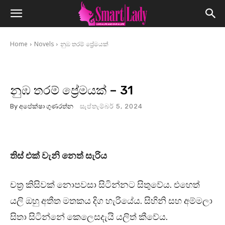
Home
Novels
නුඹ තරම් ප්‍රේමයක්
නුඹ තරම් ප්‍රේමයක් – 31
By
අපේක්ෂා ගුණරත්න
සැප්තැම්බර් 5, 2024
තිස් එක් වැනි නෙත් සැරිය
චත්‍ර කිසිවක් නොපවසා සිටින්නට සිතුවේය. එහෙත්
යලි ඔහු අතීත මතකය දිග හැරියේය. සිහිනි සහ අම්මලා
සිතා සිටින්නේ කෙලෙසදැයි යලිත් කීවේය.