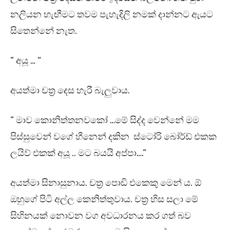
නලියන හැඟීමට තවම පැහැදිලි නමක් දාන්නට ඇයට
සිතෙන්නේ නැත.
” අයූ … “
අයත්මා චත්‍ර දෙස හැරී බැලුවාය.
” මාව කොනිත්තනවකෝ …මේ සිද්ද වෙන්නේ මම
පිස්සුවෙන් වගේ හීනෙන් දකින ස්ටෝරි බෝර්ඩ් එකක
ලයිව් එකක් අයූ .. මට බයයි අප්පා….”
අයත්මා සිනාසුනාය. චත්‍ර පොඩි එකෙකු මෙන් ය. ඕ
ඔහුගේ පිටි අල්ල කෙනිත්තුවාය. චත්‍ර හිස සලා මේ
සිහිනයක් නොවන වග අවධාරනය කර ගත් බව