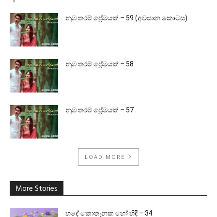
නුඹ තරම් ප්‍රේමයක් – 59 (අවසාන කොටස)
නුඹ තරම් ප්‍රේමයක් – 58
නුඹ තරම් ප්‍රේමයක් – 57
LOAD MORE
More Stories
හදේ කොතැනක හෝ හිඳී – 34