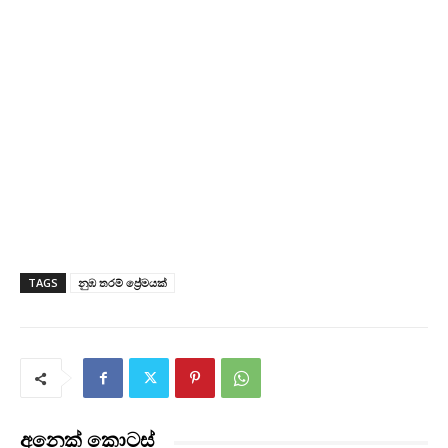
TAGS
නුඹ තරම් ප්‍රේමයක්
අනෙක් කොටස්