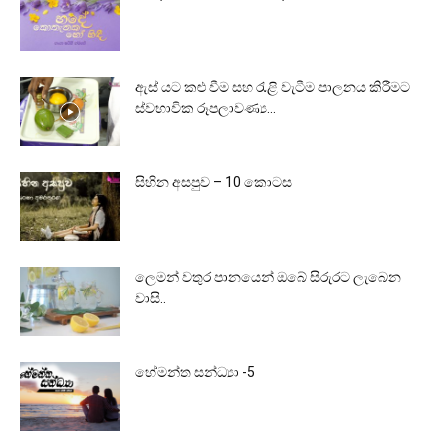
ඇස් යට කළු වීම සහ රැළි වැටීම පාලනය කිරීමට
ස්වභාවික රූපලාවණ්‍ය...
සිහින අසපුව – 10 කොටස
ලෙමන් වතුර පානයෙන් ඔබේ සිරුරට ලැබෙන
වාසි..
හේමන්ත සන්ධ්‍යා -5