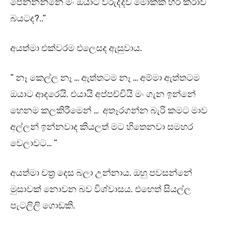
පෙන්නන්නේ මං ඔයාට විරුද්දව මොකක් හරි කරාවි
බයටද?..”
අයත්මා එක්වරම එලෙසද ඇසුවාය.
” නෑ කෙල්ල නෑ … ඇත්තටම නෑ … අම්මා ඇත්තටම
ඔයාට ආදරෙයි. එයායි අප්පච්චියි මං ගැන ඉන්නේ
හෙනම කලකිරීමෙන් … අතෑරගන්න බැරි කමට මාව
අල්ලන් ඉන්නවාද කියලත් මට හිතෙනවා සමහර
වෙලාවට… “
අයත්මා චත්‍ර දෙස බලා උන්නාය. ඔහු පවසන්නේ
මුසාවක් නොවන බව විශ්වාසය. එහෙත් සියල්ල
පැටලිලි ගොඩකි.