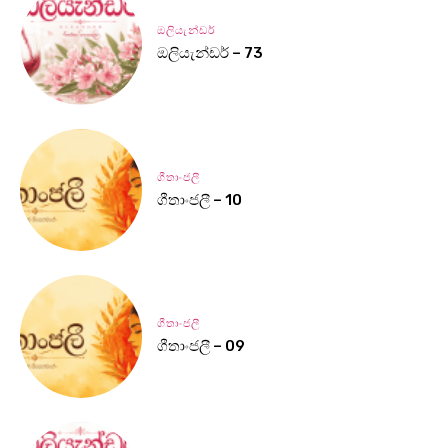
ඔලියැන්ඩර්
ඔලියැන්ඩර් – 73
ගීතාංජලී
ගීතාංජලී – 10
ගීතාංජලී
ගීතාංජලී – 09