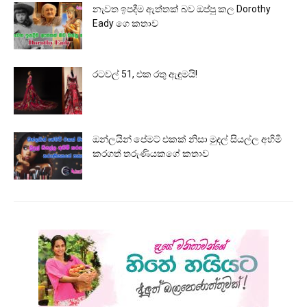
නැවත ඉපදීම ඇත්තක් බව ඔප්පු කල Dorothy
Eady ගෙ කතාව
රටවල් 51, එක රතු ඇඳුමයි!
ඔන්ලයින් පේමට් එකක් නිසා මුදල් සියල්ල අහිමි
කරගත් තරුණියකගේ කතාව