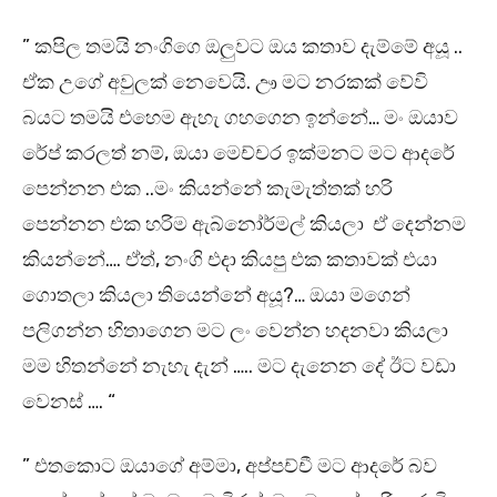
” කපිල තමයි නංගිගෙ ඔලුවට ඔය කතාව දැම්මේ අයූ ..
ඒක උගේ අවුලක් නෙවෙයි. ඌ මට නරකක් වේවි
බයට තමයි එහෙම ඇහැ ගහගෙන ඉන්නේ… මං ඔයාව
රේප් කරලත් නම්, ඔයා මෙච්චර ඉක්මනට මට ආදරේ
පෙන්නන එක ..මං කියන්නේ කැමැත්තක් හරි
පෙන්නන එක හරිම ඇබ්නෝර්මල් කියලා ඒ දෙන්නම
කියන්නේ…. ඒත්, නංගි එදා කියපු එක කතාවක් එයා
ගොතලා කියලා තියෙන්නේ අයූ?… ඔයා මගෙන්
පලිගන්න හිතාගෙන මට ලං වෙන්න හදනවා කියලා
මම හිතන්නේ නැහැ දැන් ….. මට දැනෙන දේ ඊට වඩා
වෙනස් …. “
” එතකොට ඔයාගේ අම්මා, අප්පච්චී මට ආදරේ බව