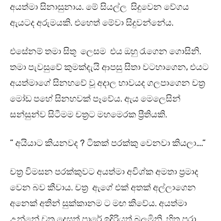
අයත්මා සිනාසුනාය. මේ සියල්ල සිදුවෙන වේගය
ඇයටද අරුමයකි. එහෙත් මේවා සිදුවන්නේය.
එසේනම් තමා සිතූ ලෙසම එය ඔහු රැගෙන ගොසිනි.
තමා පැවසුවේ කුමක්දැයි ආපසු සිතා වටහාගෙන, එයට
අයත්මාගේ සිනහවේ වූ අදාල භාවයද ගලපාගෙන චත්‍ර
මෝඩ පහේ සිනහවක් පෑවේය. ඇය මෙලෙසින්
සන්සුන්ව සිටීමම චත්‍රට මහමෙරක ප්‍රීතියකි.
” අයියාට කියනවද ? ටිකක් පරක්කු වෙනවා කියලා….”
චත්‍ර විමසන පරක්කුවට අයත්මා අවිශ්ක අමතා ප්‍රමාද
වෙන බව කීවාය. චත්‍ර ඇගේ එක් අතක් අල්ලාගෙන
අනෙක් අතින් සුක්කානම ට මඟ කිවේය. අයත්මා
උන්නේ චත්‍ර දෙසත් පාරේ ඉදිරියත් බලමිනි. හිත පුරා