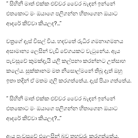
” සිහිනි මාත් එක්ක එච්චර වෛර බැඳන් ඉන්නේ
එතකොට මං ඔයාගෙ පලිගන්න හිතාගෙන ඔයාට
ආදරේ කිව්වා කියලද?…”
චත්‍රගේ දෑස් විසල් විය. හදවතේ රුධිර ගමනාගමනය
අසාමාන්‍ය ලෙසින් වැඩි වේගයකට වැටුනේය. ඇය
පැවසූවේ කුමක්දැයි යලි කල්පනා කරන්නට උත්සාහ
කලේය. සුක්කානම මත නිසොල්මනේ තිබූ දෑත් ඔහු
ඉතා තදින් ඒ මතම ගුලි කරගත්තේය. දෑස් පියා ගත්තේය.
” සිහිනි මාත් එක්ක එච්චර වෛර බැඳන් ඉන්නේ
එතකොට මං ඔයාගෙ පලිගන්න හිතාගෙන ඔයාට
ආදරේ කිව්වා කියලද?…”
ඇය පැවසූවේ එලෙසින් බව තහවුරු කරගත්තේය.