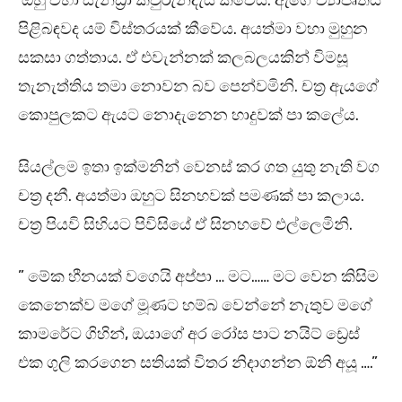
ඔහු වහා සැන්ඩ්‍රා කවුරුන්දැයි කීවේය. ඇගේ ව්‍යාපෘතිය
පිළිබඳවද යම් විස්තරයක් කීවේය. අයත්මා වහා මුහුන
සකසා ගත්තාය. ඒ එවැන්නක් කලබලයකින් විමසූ
තැනැත්තිය තමා නොවන බව පෙන්වමිනි. චත්‍ර ඇයගේ
කොපුලකට ඇයට නොදැනෙන හාදුවක් පා කලේය.
සියල්ලම ඉතා ඉක්මනින් වෙනස් කර ගත යුතු නැති වග
චත්‍ර දනී. අයත්මා ඔහුට සිනහවක් පමණක් පා කලාය.
චත්‍ර පියවි සිහියට පිවිසියේ ඒ සිනහවේ එල්ලෙමිනි.
” මේක හීනයක් වගෙයි අප්පා … මට…… මට වෙන කිසිම
කෙනෙක්ව මගේ මූණට හම්බ වෙන්නේ නැතුව මගේ
කාමරේට ගිහින්, ඔයාගේ අර රෝස පාට නයිට් ඩ්‍රෙස්
එක ගුලි කරගෙන සතියක් විතර නිදාගන්න ඕනි අයූ ….”