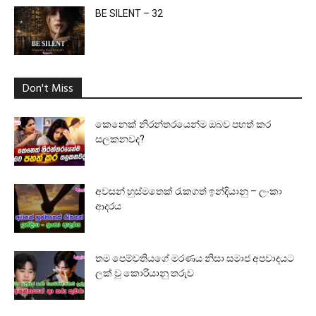
BE SILENT – 32
Don't Miss
කෙනෙක් නිරන්තරයෙන්ම ඔබව පහත් කර
සලකනවද?
අවසන් හුස්මතෙක් රැකගත් ඉන්දියානු – ලංකා
ආදරය
තම පෙම්වතියගේ මරණය නිසා සමාජ අපවාදයට
ලක් වූ කොරියානු තරුව