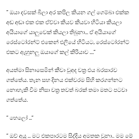
” ඔයා දවසක් බීලා අර කපිල කියන ගල් ගෙම්බා එක්ක
අඬ අඬා එක එක ඒව්වා කියව කියවා හිටියා කියලා
අයියාගේ යාලුවෙක් කියලා තිබුනා… ඒ අයියාගේ
රෙස්ටෝරන්ට් එකෙන් එලියේ හිටියට, රෙස්ටෝරන්ට්
එකට ඇහුනලු ඔයාගේ කල් කිරියාව ….”
අයත්මා සිනාසෙමින් කීවා වුඅද චත්‍ර එය බරසාරව
ගත්තේය. තැන සහ දිනය එක්වරම සිහි කරගන්නට
නොහැකි වීම නිසා චත්‍ර තවත් බරක් තමා මතට පටවා
ගත්තේය.
” හෙලෝ …”
” ඔව් අයූ … මට එකපාරටම සිද්දිය අමතක වුනා.. මම මේ