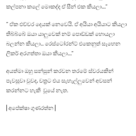
කල්පනා කලේ මොකද්ද ඒ සීන් එක කියලා….”
” ඒක එච්චර දෙයක් නෙවෙයි. ඒ අයියා අයියාට කියලා
තිබ්බ්බේ ඔයා යාලුවෙක් නම් පොඩ්ඩක් හොයලා
බලන්න කියලා… රෙස්ටෝරන්ට් එකෙනුත් සෑහෙන
ලිකර් අරගත්තා ඔයා කියලා….”
අයත්මා ඔහු සන්සුන් කරවන තරමේ ස්වරයකින්
පැවසූවා වුවද, චත්‍රට එය සැහැල්ලුවෙන් අවසන්
කරන්නට හැකි වූයේ නැත.
| අපේක්ෂා ගුණරත්න |