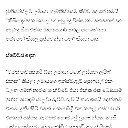
ජූනියර්ස්ලට උමායා හැමතිස්සෙම කිව්ව දෙයක් තමයි
“කිසිම දවසක ඔයාලගෙ අවුරුදු විස්ස තව කෙනෙක්ගෙ
අවුරුදු තිහ එක්ක කම්පෙයාර් කරල මම ඉන්නෙ
පස්සෙන් කියල දුක්වෙන්න එපා” කියන එක.
ස්ටේටස් දෙක
“මටත් කවදකහරි ඕන උමායා වගේ ලස්සන ලයිෆ්
එකක්” කියලා උමායගෙ ඉන්ස්ටග්‍රෑම් ප්‍රොෆයිල් එක
බලන ගමන් තාරණ්‍යා කිව්වේ එයා එක්ක එක බෝඩිමේ
ඉන්න හොඳම යාලුවා රුවීට. රුවී යි තාරණ්‍යයි දෙන්නම
එකම යුනිවසිටි එකේ. එකම ඩිග්‍රි එක කලේ. ෆස්ට් ඉයර්
එකෙන් පස්සෙ කැම්පස් හොස්ටල් ලැබෙන්නෙ නැති
හන්ද දෙන්නම එකම බෝඩිමක තමයි උයන් පිහන්,