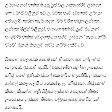
උමයංගනයි එක්ක ගියපු ට්‍රිප් වල ගත්ත හරිම ලස්සන
ෆොටෝස් වලිනුයි ඉඩ ලැබෙන හැම දවසකම උමායා
අප්ලෝඩ් කරන කෑම හදන, බීම වර්ග හදන ලස්සන
ලස්සන රීල්ස් වලිනුයි. එයාගෙ ඉන්ස්ටග්‍රෑම් එකෙන්
හැමෝම එක්ක බෙදාගත්තෙ හරිම ලස්සන “හැපි හෝම්
වයිබ්” එකක් කියලම තමයි කට්ටිය කීව්වෙ.
විවේක වෙලාවක පොත් පත් කියවන, නෙට්ෆ්ලික්ස්
බලන, ඕල්ඩ් මනි ස්ටයිල් එකට අඳින පලඳින උමායාට
ඔෆිස් එකේ ජූනියර් ස්ටාෆ් එක හරිම කැමතියි. ලස්සනට
ෆේශල් කරලා, ලයිට් මේකප් දාලා ඔෆිස් එන, තිස් පහක්
කියල කියන්න බැරි විදියෙ ලස්සන පෙනුමක් තිබ්බ
උමායාගෙ ලස්සන තිබ්බෙ එලියෙ පෙනුමෙ විතරක්
නෙවෙයි.