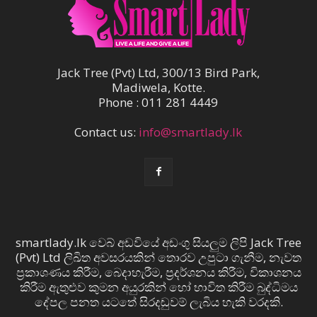
Jack Tree (Pvt) Ltd, 300/13 Bird Park,
Madiwela, Kotte.
Phone : 011 281 4449
Contact us:
info@smartlady.lk
smartlady.lk වෙබ් අඩවියේ අඩංගු සියලුම ලිපි Jack Tree
(Pvt) Ltd ලිඛිත අවසරයකින් තොරව උපුටා ගැනීම, නැවත
ප්‍රකාශණය කිරීම, බෙදාහැරීම, ප්‍රදර්ශනය කිරීම, විකාශනය
කිරීම ඇතුළුව කුමන අයුරකින් හෝ භාවිත කිරීම බුද්ධිමය
දේපල පනත යටතේ සිරදඬුවම් ලැබිය හැකි වරදකි.