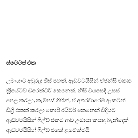
ස්ටේටස් එක
උමායාට අවුරුදු තිස් පහක්. ඇඩ්වටයිසින් ඒජන්සි එකක
ක්‍රියේටිව් ඩිරෙක්ටර් කෙනෙක්. නිසි වයසෙදි උසස්
පෙල කරලා, කැම්පස් ගිහින්, ඒ අතරවාරෙම ආකටින්
ඩිග්‍රි එකක් කරලා කොපි රයිටර් කෙනෙක් විදියට
ඇඩ්වටයිසින් ෆීල්ඩ් එකට ආව උමායා කසාද බැන්දෙත්
ඇඩ්වටයිසින් ෆීල්ඩ් එකේ ළමේක්මයි.