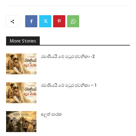
More Stories
රමණීයයි මේ මධුර ජවනිකා -2
රමණීයයි මේ මධුර ජවනිකා – 1
අලුත් පාරක