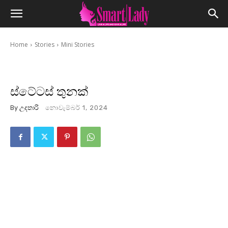
Home
Stories
Mini Stories
ස්ටේටස් තුනක්
By
උදතාරි
නොවැම්බර් 1, 2024