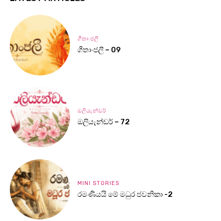
ගීතාංජලී
ගීතාංජලී – 09
ඔලියැන්ඩර්
ඔලියැන්ඩර් – 72
MINI STORIES
රමණීයයි මේ මධුර ජවනිකා -2