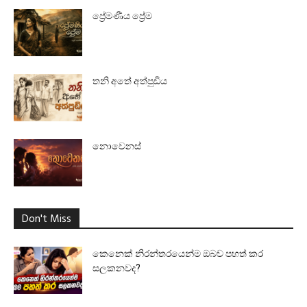
ප්‍රේමණීය ප්‍රේම
තනි අතේ අත්පුඩිය
නොවෙනස්
Don't Miss
කෙනෙක් නිරන්තරයෙන්ම ඔබව පහත් කර
සලකනවද?