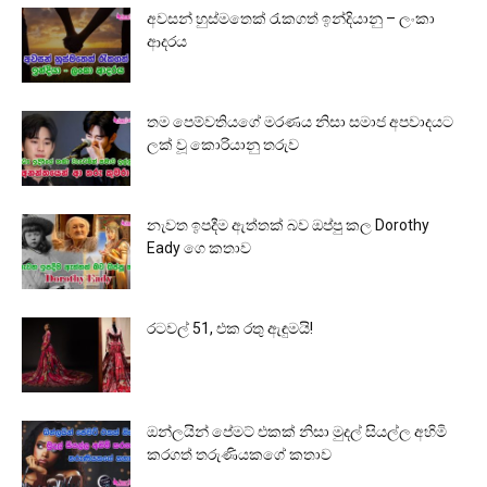
අවසන් හුස්මතෙක් රැකගත් ඉන්දියානු – ලංකා
ආදරය
තම පෙම්වතියගේ මරණය නිසා සමාජ අපවාදයට
ලක් වූ කොරියානු තරුව
නැවත ඉපදීම ඇත්තක් බව ඔප්පු කල Dorothy
Eady ගෙ කතාව
රටවල් 51, එක රතු ඇඳුමයි!
ඔන්ලයින් පේමට් එකක් නිසා මුදල් සියල්ල අහිමි
කරගත් තරුණියකගේ කතාව