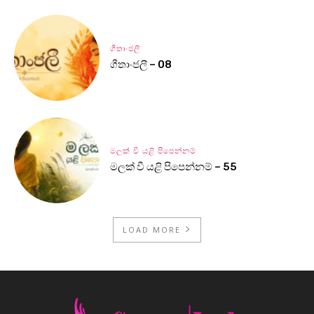
ගීතාංජලී
ගීතාංජලී – 08
මලක් වී යළි පිපෙන්නම්
මලක් වී යළි පිපෙන්නම් – 55
LOAD MORE