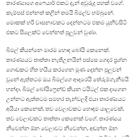
තාරණ්‍යාගෙ අෆෙයාර් එකට දැන් අවුරුදු පහක් වගේ.
කැම්පස් එන්නත් කලින් තමයි බිමල්ව හම්බුනේ.
මොකක් හරි වාසනාවකට දෙන්නටම එකම යුනිවසිටි
එකට සිලෙක්ට් වෙන්නත් පුලුවන් වුණා.
බිමල් කියන්නෙ මාරම හොඳ බෝයි කෙනෙක්.
තාරණ්‍යයට තාත්තා නැතිඋනයින් පස්සෙ ගෙදර ප්‍රශ්න
ගොඩකට හිත හයිය කරගෙන මූණ දෙන්න පුලුවන්
වුනේ ඇත්තටම ඔය බිමල්ගෙ ආදරෙයි තේරුම්ගැනීමයි
හන්දා. බිමල් බෝයිෆ්‍රෙන්ඩ් කියන ටයිටල් එක දාගෙන
උන්නට ඇත්තටම සමහර තැන්වලදි එයා තාරණ්‍යයට
අයියා කෙනෙක්, තව වෙලාවකට හොඳම යාලුවෙක්,
තව වෙලාවකට තාත්තා කෙනෙක් වගේ. තාරණ්‍යය
නිවෙන්න ඕන වෙලාවට නිවෙන්න, අඬන්න ඕන