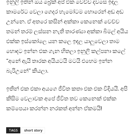
ඉනුලි ඉතින් ඔය බ්‍රේක් අප් එක වෙච්ච දවසෙ ඉඳල
කාමරේට වෙලා ගෙදර හැමෝටම හොරෙන් අඬ අඬ
උන්නෙ. ඒ අතරෙ කසින් අක්කා කෙනෙක් වෙච්ච
තමන් තරම් ලස්සන නැති තාරණ්‍යා අක්කා බිමල් අයිය
එක්ක ඉස්කෝලෙ යන කලෙ ඉඳල යාලුවෙලා තාම
හොඳට ඉන්න එක ගැන හිතලා ඉනුලි කල්පනා කලේ
“අනේ ඇයි තාරක අයියටයි මටයි එහෙම ඉන්න
බැරිඋනේ” කියලා.
ඉතින් එක එකා අයගෙ ජීවිත කතා එක එක විදියයි. අපි
කිසිම වෙලාවක අපේ ජීවිත තව කෙනෙක් එක්ක
කම්පෙයා කරන්න නරකත් අන්න ඒකමයි!
TAGS
short story