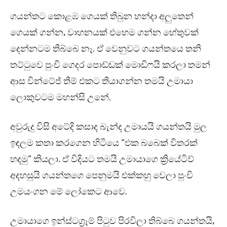
ගයන්තට කොළඹ ගෙයක් තිබුන හන්දා අලුතෙන්
ගෙයක් ගන්න, වාහනයක් එහෙම ගන්න හේතුවක්
දෙන්නටම තිබ්බෙ නෑ. ඒ වෙනුවට ගයන්තයෙ තනි
තට්ටුවෙ පුංචි ගෙදර පොඩ්ඩක් මොඩිෆයි කරලා තමන්
ආස වින්ටේජ් තීම් එකට තියාගන්න තමයි උමායා
ලොකුවටම මහන්සි උනේ.
අවුරුදු විසි අටේදි කසාද බැන්ද උමායයි ගයන්තයි මුල
ඉඳලම කතා කරගෙන හිටියෙ “එක බබෙක් විතරක්
හදමු” කියලා. ඒ විදියට තමයි උමායාගෙ ක්‍රියේටිව්
අදහසුයි ගයන්තගෙ පෙනුමයි එක්කහු වෙලා පුංචි
උමයංගන මේ ලෝකෙට ආවෙ.
උමායාගෙ ඉන්ස්ටග්‍රෑම් පිටුව පිරවිලා තිබ්බෙ ගයන්තයි,