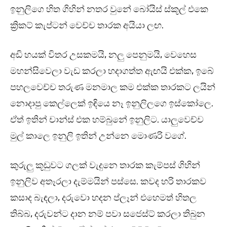
ඉනුලිගෙ හිත ගිහින් නතර වුනේ බෝයිස් ස්කූල් එකෙ
ක්‍රිකට් කැප්ටන් වෙච්ච තාරක අයියා ලඟ.
අඩි හයක් විතර උසකමයි, නලු පෙනුමයි, වෙහෙස
මහන්සිවෙලා වැඩ කරලා හදාගත්ත ඇඟයි එක්ක, ඉබේ
පහලවෙච්ච තරුණ මනමාල කම එක්ක තාරකට ලයින්
නොදාපු කෙල්ලෙක් ඉඳියෙ නෑ ඉනුලිලගෙ ඉස්කෝලෙ.
ඒත් ඉතින් චාන්ස් එක හම්බුනේ ඉනුලිට. යාලුවෙච්ච
මුල් කාලෙ ඉනුලි ඉතින් උන්නෙ මොණරි වගේ.
කුරුලු කූඩුවට ගලක් වැදුනෙ තාරක කැම්පස් ගිහින්
ඉනුලිව අතෑරලා දැම්මයින් පස්සෙ. කවද හරි තාරකව
කසාද බැඳලා, දරුවො හදන ප්ලෑන් එහෙමත් හිතල
තිබ්බ, දරුවන්ට දාන නම් පවා සජෙස්ට් කරලා තිබුන