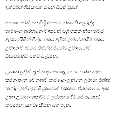
ඉන්ටර්න්ශිප් කරන ගමන් ජීවත් වුනේ.
මේ ගෙවෙන්නෙ ඩිග්‍රි එකේ තුන්වෙනි අවුරුද්ද.
තාරණ්‍යා කරන්නෙ මාකටින් ඩිග්‍රි එකක් නිසා තමයි
ඇඩ්වටයිසින් ෆීල්ඩ් එකට ඇවිත් ඉන්ටර්න්ශිප් එකට
උමායා වැඩ කර ඒජන්සි එකේම උමායගෙම
ඩිපාට්මන්ට් එකට වැටුනෙ.
උමායා මුලින් දැක්ක දවසෙ ඉඳලා එයා එක්ක වැඩ
කරන තැන වෙනකම් තාරණ්‍යා උන්නෙ උමායා එක්ක
“ෆෝල් ඉන් ලව්” සිටුවේශන් එකකට. ඒතරම් එයා ආස
උනා උමායා කොච්චර ලස්සනට ජීවිතේ මැනේජ්
කරගෙන යනවද කියන එක ගැන.