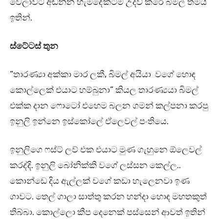
වෙලාවට අඬන්න හැමදේකටම උදව් කරේ බිමල් තමයි
ඉතින්.
ස්ටේටස් තුන
“තාරණ්‍යා අක්කා මාර ලකී, බිමල් අයියා වගේ හොඳ
කොල්ලෙක් එයාට හම්බුනා” කියල තාරණ්‍යයා බිමල්
එක්ක දාන ෆොටෝ එහෙම බලන ගමන් කල්පනා කරපු
ඉනුලි ඉන්නෙ ඉස්කෝලේ ඒලෙවල් පංතියෙ.
ඉනුලිගෙ ෆස්ට් ලව් එක එයාට මුණ ගැහුනෙ ඕලෙවල්
කරද්දි. ඉනුලි බෝනික්කි වගේ ලස්සන කෙල්ල..
කොන්ඩෙ දිය ඇල්ලක් වගේ කඩා හැලෙනවා ඉණ
ගාවට. තෙල් ගාලා සාත්තු කරන හන්දා හොඳ මහතකුත්
තිබ්බා. කොල්ලො කීප දෙනෙක් පස්සෙන් ආවත් ඉතින්