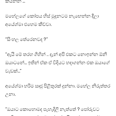
කියන්න …”
මහේලගේ කෝපය හිස් මුදුනටම නැඟෙන්න දීලා
අයේශ්මා එහෙම කිව්වා.
“සිංහල තේරෙනවද ?”
“ඇයි මේ තරහ ගිහින් .. දැන් අපි එකට නොඉන්න ඕනි
ඔයාටනේ… ඉතින් ඒක ඒ විදියට හදාගන්න එක ඔයාගේ
වැඩක්…”
අයේශ්මා හරිම ඍජු පිළිතුරක් දුන්නා. මහේල නිරුත්තර
උනා.
“ඔයාට කොහොමද පැහැදිලි නැත්තේ ? පෝරුවට