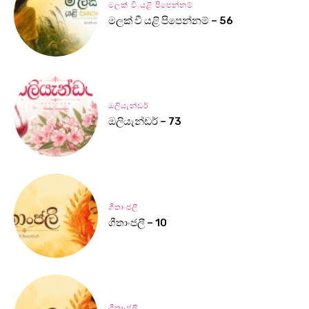
මලක් වී යළි පිපෙන්නම්
මලක් වී යළි පිපෙන්නම් – 56
ඔලියැන්ඩර්
ඔලියැන්ඩර් – 73
ගීතාංජලී
ගීතාංජලී – 10
ගීතාංජලී