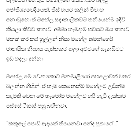
පලවෙනි හේතුව මහේලගේ කේන්දරේ බලපු
ජෝතිශ්‍යවේදියෙක්, තිස් හයට කලින් විවාහ
නොවුනොත් මහේල සදාකාලිකවම තනියෙන්ම ඉඳීවි
කියලා කිව්ව කතාව. අම්මා හැමදාම හවසට ඔය කතාව
මතක් කර කර හූල්ලන් නිසා මහේල තමන්ගෙර්
මානසික නිදහස පැත්තකට දාලා අම්මගේ සැනසීමට
ඉඩ හදලා දුන්නා.
මහේල මේ වෙනකොට මනමාලියෝ පහළොවක් විතර
බලන්න ගිහින්. ඒ හැම කෙනෙක්ම මහේලට උඩින්ම
කැමති වෙන මේ හැමෝම මහේලව හරි හැටි දැක්කට
පස්සේ ටිකක් පහු බහිනවා.
“කකුලේ පොඩි ඇදයක් තියෙනවා නේද පුතාගේ…”