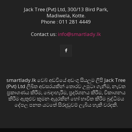
Jack Tree (Pvt) Ltd, 300/13 Bird Park,
Madiwela, Kotte.
Phone : 011 281 4449
Contact us:
info@smartlady.lk
smartlady.lk වෙබ් අඩවියේ අඩංගු සියලුම ලිපි Jack Tree
(Pvt) Ltd ලිඛිත අවසරයකින් තොරව උපුටා ගැනීම, නැවත
ප්‍රකාශණය කිරීම, බෙදාහැරීම, ප්‍රදර්ශනය කිරීම, විකාශනය
කිරීම ඇතුළුව කුමන අයුරකින් හෝ භාවිත කිරීම බුද්ධිමය
දේපල පනත යටතේ සිරදඬුවම් ලැබිය හැකි වරදකි.