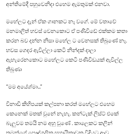
අන්තිමේදී පහුවෙනිදා එහෙම ඇමතුමක් එනවා.
මහේලට දැන් ඒක ගානකට නෑ වගේ. මේ වතාවේ
මනමාලිත් හවස් වෙනකොට ඒ පණිවිඩේ එක්කම කතා
කරන බව දන්න නිසා මහේල ට වෙනසක් තිබුණේ නෑ.
හවස ගෙදර ඇවිල්ලා කෙටි නින්දක් දාලා
ඇහැරෙනකොට මහේලට කෙටි පණිවිඩයක් ඇවිල්ල
තිබුණා
“මම අයේශ්මා…”
විනාඩි කිහිපයක් කල්පනා කරත් මහේලට එහෙම
කෙනෙක් මතක් වුනේ නැහැ. කන්ටැක් ලිස්ට් එකේ
බැලුවම තමයි නම අහු වුණේ . කාලෙකට කලින්
තමන්ගේ පෞද්ගලික සහායිකාවක විදියට ආව