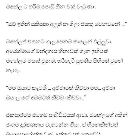
මහේල ට හරිම පොඩි හිනාවක් වැටුණා .
“ඔව් ඉතින් සතිපතා අලුත් නංගිලා එකතු වෙනවනේ …”
මහේලත් එතනට ගැලපෙනම තාලෙන් එල්ලුවා.
අයේශ්මාගේ මන්දහාස හිනාවක් ගැන ඉඟියක්
මහේලට මතක් වුනත්, හරිහැටි යුවතිය සිහිපත් වුනේ
නැහැ.
“මම ඔයාට කැමති … අම්මාටත් කිව්වා මම… අම්මා
ඔයාලාගේ අම්මටත් කිව්වා කිව්වා…”
එකපාරටම එහෙම පණිවිඩයක් ආවා. මහේලගේ අතින්
ජංගම දුරකතනය වැටෙන්න ගියා. ඒ හීනෙකින්වත්
බලාපොරොත්තු වුණ උත්තරයක් නෙවෙයි.