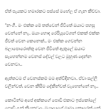
ඒත් පැයකට හමාරකට පස්සේ මහේල ඒ ගැන කිව්වා.
“නංගී.. මං එක්ක මේ තත්වෙන් ජීවිතේ ඔයාට පහසු
වෙන්නේ නෑ.. ඔයා හොඳ රෙපියුටේශන් එකක් එක්ක
ජීවත් වෙන කෙනෙක්… මං එක්ක ගෙවන්න
බලාපොරොත්තු වෙන ජීවිතේ ඇතුලේ ඔයාට
සෑහෙන්නම වෙනස් දේවල් වලට මුහුණ දෙන්න
වෙනවා…
ඇත්තටම ඒ වෙනස්කම් මම අත්විඳිනවා.. ඒවා සල්ලි
වලින්වත්, වෙන කිසිම දේකින්වත් වැහෙන්නේ නෑ…
කොටින්ම අපේ අක්කගේ පොඩි එකාට ඉස්කෝලේ
පොඩි උන් කියනවලූ, ඔයාලාගේ මාමා කොරෙක් නේ