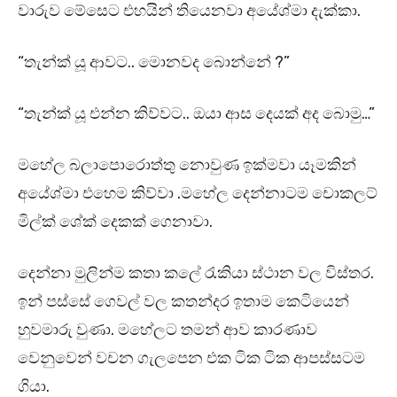
වාරුව මේසෙට එහයින් තියෙනවා අයේශ්මා දැක්කා.
“තැන්ක් යූ ආවට.. මොනවද බොන්නේ ?”
“තැන්ක් යූ එන්න කිව්වට.. ඔයා ආස දෙයක් අද බොමු…”
මහේල බලාපොරොත්තු නොවුණ ඉක්මවා යෑමකින්
අයේශ්මා එහෙම කිව්වා .මහේල දෙන්නාටම චොකලට්
මිල්ක් ශේක් දෙකක් ගෙනාවා.
දෙන්නා මුලින්ම කතා කලේ රැකියා ස්ථාන වල විස්තර.
ඉන් පස්සේ ගෙවල් වල කතන්දර ඉතාම කෙටියෙන්
හුවමාරු වුණා. මහේලට තමන් ආව කාරණාව
වෙනුවෙන් වචන ගැලපෙන එක ටික ටික ආපස්සටම
ගියා.