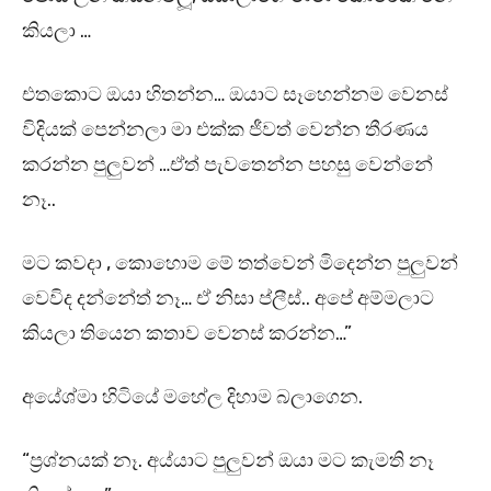
කියලා …
එතකොට ඔයා හිතන්න… ඔයාට සෑහෙන්නම වෙනස්
විදියක් පෙන්නලා මා එක්ක ජීවත් වෙන්න තීරණය
කරන්න පුලුවන් …ඒත් පැවතෙන්න පහසු වෙන්නේ
නෑ..
මට කවදා , කොහොම මේ තත්වෙන් මිදෙන්න පුලුවන්
වෙවිද දන්නේත් නෑ… ඒ නිසා ප්ලීස්.. අපේ අම්මලාට
කියලා තියෙන කතාව වෙනස් කරන්න…”
අයේශ්මා හිටියේ මහේල දිහාම බලාගෙන.
“ප්‍රශ්නයක් නෑ. අය්යාට පුලුවන් ඔයා මට කැමති නෑ