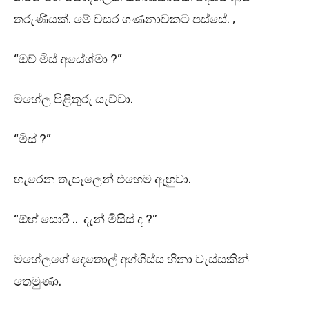
තරුණියක්. මේ වසර ගණනාවකට පස්සේ. ,
“ඔව් මිස් අයේශ්මා ?”
මහේල පිළිතුරු යැව්වා.
“මිස් ?”
හැරෙන තැපෑලෙන් එහෙම ඇහුවා.
“ඕහ් සොරී .. දැන් මිසිස් ද ?”
මහේලගේ දෙතොල් අග්ගිස්ස හිනා වැස්සකින්
තෙමුණා.