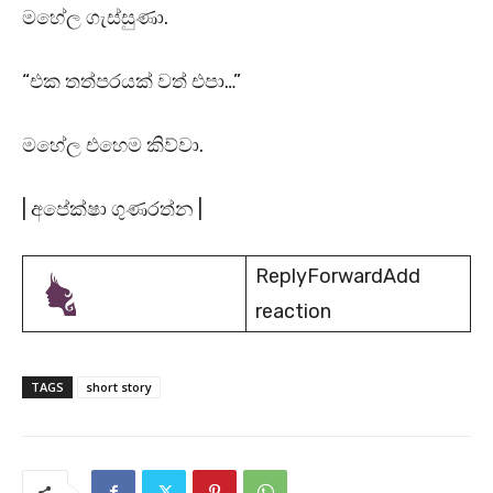
මහේල ගැස්සුණා.
“එක තත්පරයක් වත් එපා…”
මහේල එහෙම කිව්වා.
| අපේක්ෂා ගුණරත්න |
ReplyForwardAdd
reaction
TAGS
short story