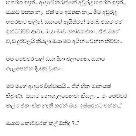
හතරක ඉඳන්… ආදරේ කරන්නේ අවුරුදු හතරක ඉඳන්…
ඔයාට මතක නෑ.. ඒත් මට අමතක නෑ… මීට අවුරුදු
හතරකට කලින්, ඔයාගේ ඇසිස්ටන් ජොබ් එකට මම
ඉන්ටර්විව් ආවා.. ඔයා මාව තෝරගත්තා.. ඒත් මගේ
වැඩ දුර්වලයි කියලා ඔයා මට අයින් වෙන්න කිව්වා..
මම මෙච්චර කල් ඔයා දිහා බලාගෙන, ඔයාට
ගැලපෙන්න දියුණු වුණා…
මට මගේ ආදරේ විශ්වාසයි … ඒත් හීන මානයක්
තිබුණා.. ඔයාට නොගැලපෙනවා කියලා .. මං මෙච්චර
කල් ගත්තා ඒක නැති කරන් ඔයා ඉස්සරහට එන්න…”
ඔයාට කොච්චරක් කල් ඕනිද ?…”