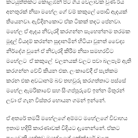
කටයුත්තකට කොළඹින් පිට ගිය වෙලාවක වුණ රිය
අනතුරක් නිසා මහේල ගේ වම් කකුලේ පොඩි ඇදයක්
තියෙනවා. ඇවිදිනකොට ඒක ටිකක් තදට පේනවා.
මහේල ඒ ඇදය නිවැරදි කරගන්න සෑහෙන්නම තරමක
මුදල් වියදම් කරන්න සුදානමින් හිටියා වුනත් වෛද්‍ය
නිර්දේශ වුනේ ඒ නිවැරදි කිරීම නිසා සමහරවිට
මහේලට ඒ කකුලේ චලනයක් වලට පවා බලපෑම් ඇති
කරගන්න වේවි කියන එක. ලංකාවේදී ඒ සැත්කම
කරන එක අවධානම් බව තහවුරු කරගත්තාට පස්සේ
මහේල ඇමරිකාවේ සහ සිංගප්පූරුවේ ඉන්න මිතුරන්
ලවා ඒ ගැන විස්තර හොයන ගමන් ඉන්නේ.
ඒ අතරේ තමයි මහේලගේ අම්මට මහේලගේ විවාහය
ඉතාම හදිසි කාරණාවක් විදියට දැනෙන්නේ. ඒකට