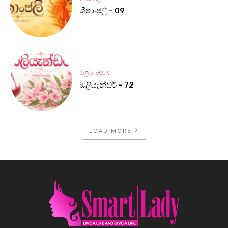
ගීතාංජලී – 09
ඔලියැන්ඩර්
ඔලියැන්ඩර් – 72
LOAD MORE