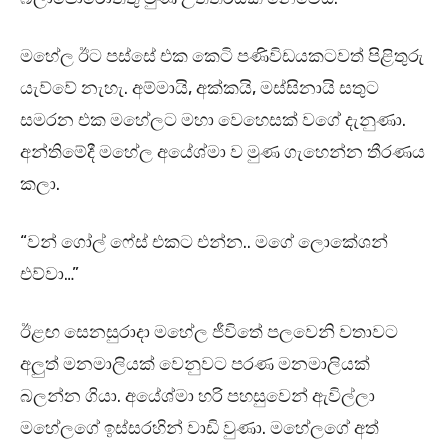
මහේල ඊට පස්සේ එක කෙටි පණිවිඩයකටවත් පිළිතුරු
යැව්වේ නැහැ. අම්මායි, අක්කයි, මස්සිනායි සතුට
සමරන එක මහේලට මහා වෙහෙසක් වගේ දැනුණා.
අන්තිමේදී මහේල අයේශ්මා ව මුණ ගැහෙන්න තීරණය
කලා.
“වන් ගෝල් ෆේස් එකට එන්න.. මගේ ලොකේශන්
එව්වා…”
ඊළඟ සෙනසුරාදා මහේල ජීවිතේ පලවෙනි වතාවට
අලුත් මනමාලියක් වෙනුවට පරණ මනමාලියක්
බලන්න ගියා. අයේශ්මා හරි පහසුවෙන් ඇවිල්ලා
මහේලගේ ඉස්සරහින් වාඩි වුණා. මහේලගේ අත්