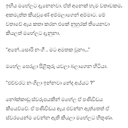
ඉඟිය මහේලට දැනෙනවා. ඒත් අනෙක් හැම වතාවකම,
අකමැත්ත කියවුණේ අම්මලාගෙන් අම්මාට. මේ
වතාවේ ඇය කතා කරන එකේ නුහුරක් තියෙනවා
කියලත් මහේලට දැනුනා.
“අනේ..සොරි නංගී .. මට අමතක වුනා….”
මහේල පෙරළා පිළිතුරු යවලා බලාගෙන හිටියා.
“එච්චරට නංගිලා ඉන්නවා නේද අය්යට ?”
නෝක්කාඩු ස්වරූපයකින් මහේල ඒ පණිවිඩය
කියෙව්වේ. ඒ පණිවිඩය ඇය එවන්න ඇත්තෙත් ඒ
ස්වරයෙන්ම වෙන්න ඇති කියලා මහේලට හිතුණා.