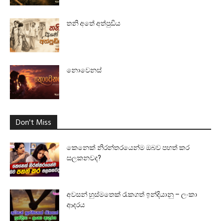
තනි අතේ අත්පුඩිය
නොවෙනස්
Don't Miss
කෙනෙක් නිරන්තරයෙන්ම ඔබව පහත් කර
සලකනවද?
අවසන් හුස්මතෙක් රැකගත් ඉන්දියානු – ලංකා
ආදරය