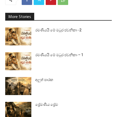
More Stories
රමණීයයි මේ මධුර ජවනිකා -2
රමණීයයි මේ මධුර ජවනිකා – 1
අලුත් පාරක
ප්‍රේමණීය ප්‍රේම