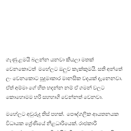
ගෑණු ළමයි බලන්න යනවා කියලා මතක්
වෙනකොටත් මහේලට ඔලුව කැක්කුමයි. සති අන්තේ
ලං වෙනකොට පුදුමාකාර මානසික වදයක් දැනෙනවා.
ඒත් අම්මා ගේ හිත හදන්න නම් ඒ ගමන් වලට
කොහොමම හරි සහභාගි වෙන්නත් වෙනවා.
මහේලට අවුරුදු තිස් පහක්. පෞද්ගලික ආයතනයක
විධායක ශ්‍රේණියේ නිළධාරියෙක්. රාජකාරි