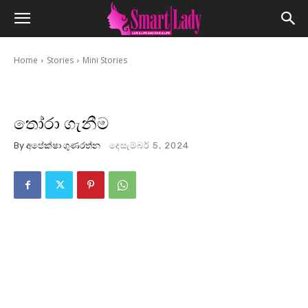
Home
Stories
Mini Stories
තෝරා ගැනීම
By
අපේක්ෂා ගුණරත්න
දෙසැම්බර් 5, 2024