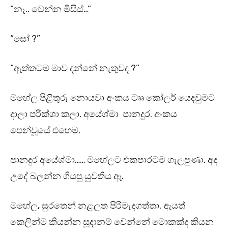
“නෑ.. වෙන්න මිසිස්…”
“සෝ ?”
“ඇත්තටම මාව දන්නේ නැතුවද ?”
මහේල පිළිතුරු නොයවා අංකය ටෲ කෝලර් යෙදවුමට
දාලා පරික්ශා කලා. අයේශ්මා පානදුර. අංකය
පෙන්වූයේ එහෙම.
පානදුර අයේශ්මා…… මහේලට එකපාරටම ගැලපුණා. අද
උදේ බලන්න ගියපු යුවතිය ඈ.
මහේල, සුරතෙන් නළලත පිරිමැදගත්තා. ඇයත්
කෙලින්ම කියන්න සූදානම් වෙන්නේ මොකක්ද කියන