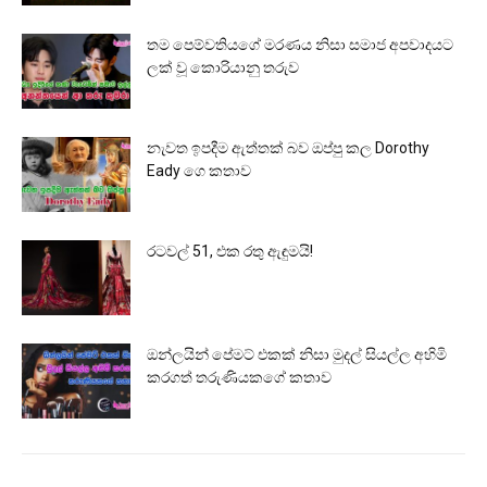
තම පෙම්වතියගේ මරණය නිසා සමාජ අපවාදයට
ලක් වූ කොරියානු තරුව
නැවත ඉපදීම ඇත්තක් බව ඔප්පු කල Dorothy
Eady ගෙ කතාව
රටවල් 51, එක රතු ඇඳුමයි!
ඔන්ලයින් පේමට් එකක් නිසා මුදල් සියල්ල අහිමි
කරගත් තරුණියකගේ කතාව