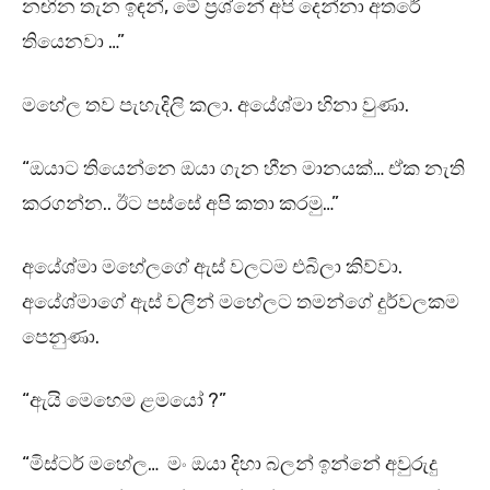
නඟින තැන ඉඳන්, මේ ප්‍රශ්නේ අපි දෙන්නා අතරේ
තියෙනවා …”
මහේල තව පැහැදිලි කලා. අයේශ්මා හිනා වුණා.
“ඔයාට තියෙන්නෙ ඔයා ගැන හීන මානයක්… ඒක නැති
කරගන්න.. ඊට පස්සේ අපි කතා කරමු…”
අයේශ්මා මහේලගේ ඇස් වලටම එබිලා කිව්වා.
අයේශ්මාගේ ඇස් වලින් මහේලට තමන්ගේ දුර්වලකම
පෙනුණා.
“ඇයි මෙහෙම ළමයෝ ?”
“මිස්ටර් මහේල… මං ඔයා දිහා බලන් ඉන්නේ අවුරුදු